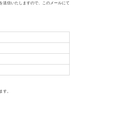
を送信いたしますので、このメールにて
又はその他の支払方法を指定す
すことができるものとします。
ます。
もしくは当社が求めたにもかか
とき。
いる者であると認められると
を超える負担を要求し、又は暴
ます。
します。
項に掲げる行為があったとき。
たとき。