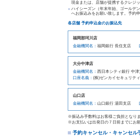
現金または、店舗が提携するクレジ
当社及び借受人は、予約が
ハイシーズン（年末年始、ゴールデン
何らの請求をしないものと
へお振込みをお願い致します。予約
第３章／貸 渡 し
各店舗 予約申込金のお振込先
第７条（貸渡契約の締結）
福岡那珂川店
借受人は第２条第１項に定
金融機関名：
福岡銀行 長住支店
ます。ただし、貸し渡すこ
該当する場合を除きます。
貸渡契約を締結した場合、
大分中津店
運転者は、貸渡契約の締結
金融機関名：
西日本シティ銀行 中津
当社は、監督官庁の基本通達
口座名義：
(株)ゼンカイセキュリテ
許の種類及び運転免許証（
対し、借受人の指定する運
ます。この場合、借受人は
山口店
許証を提示
するものとしま
注１）監督官庁の基本通達
金融機関名：
山口銀行 湯田支店
２．(10)及び(11)のこと
注２）運転免許証とは、道
※振込み手数料はお客様ご負担となり
転免許証をいいます。
※お支払いは出発日の７日前までにお
当社は、貸渡契約の締結に
書類の写しをとることがあ
予約キャンセル・キャンセル
当社は、貸渡契約の締結に