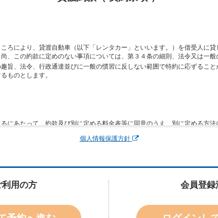
ところにより、貸渡自動車（以下「レンタカー」といいます。）を借受人に貸
。尚、この約款に定めのない事項については、第３４条の細則、法令又は一般
の趣旨、法令、行政通達並びに一般の慣習に反しない範囲で特約に応ずること
するものとします。
りるにあたって、約款及び別に定める料金表等に同意のうえ、別に定める方法
運転者、チャイルドシート等付属品の要否、その他の借受条件（以下「借受条
個人情報保護方針
できます。なお、当社は、電話連絡並びに電子メールによる予約に応じますが
わないものとします。
申込みがあったときは、原則として、当社の保有するレンタカーの範囲内で予
に認める場合を除き、別に定める予約申込金を支払うものとします。
ご利用の方
会員登録
受条件を変更しようとするときは、あらかじめ当社の承諾を受けなければなら
て予約へ進む
ログインし