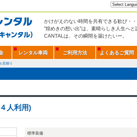
かけがえのない時間を共有できる歓び・・
”煌めきの想い出”は、素晴らしき人生へと
CANTALは、その瞬間を届けたいー。
金
レンタル車両
ご利用方法
よくあるご質問
お見積り
H(４人利用)
標準装備