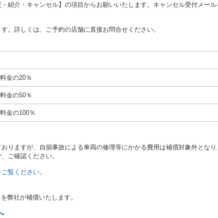
更・紹介・キャンセル】の項目からお願いいたします。キャンセル受付メール
あたり、借受人に対し、クレジットカード若しくは現金による支払いを求め、
の延長はできないものとします。
ます。詳しくは、ご予約の店舗に直接お問合せください。
が前3項に従わない場合は、貸渡契約の締結を拒絶するとともに、予約を取消
等の扱いについては、第4条第5項を適用するものとします。
絶）
号のいずれかに該当するときは、貸渡契約を締結することができないものとし
料金の20％
運転に必要な運転免許証を有していないとき、又は運転免許証の提示をせず、
免許証の写しの提出に同意しないとき。 ② 酒気を帯びていると認められる
料金の50％
ナー、危険ドラッグ等による中毒症状等を呈していると認められるとき。
いにもかかわらず６才未満の幼児を同乗させるとき。
料金の100％
定暴力団関係団体の構成員若しくは関係者又はその他の反社会的組織に属して
当社の従業員その他の関係者に対して暴力的行為を行い、若しくは合理的範囲
いたとき。
ておりますが、自損事故による車両の修理等にかかる費用は補償対象外となり
計若しくは威力を用いて当社の信用をき損し、又は業務を妨害したとき。
で、ご確認ください。
号のいずれかに該当するとき、貸渡契約の締結を拒絶することができるものと
転者と貸渡契約締結時の運転者とが異なるとき。
をご覧ください。
、貸渡料金の支払いを滞納した事実があるとき。
、第１７条各号に掲げる行為があったとき。
ンタカー事業者による貸渡しを含む。）において、第１６条又は第２1条第１
％を弊社が補償いたします。
、貸渡約款又は保険約款違反により自動車保険が適用されなかった事実があっ
たしていないとき。
へ