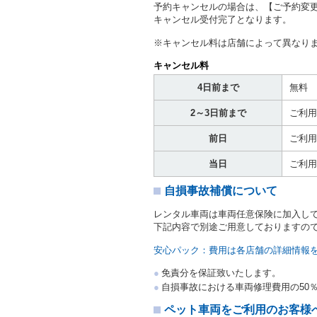
予約キャンセルの場合は、【ご予約変
当社は、貸渡契約の締結に
キャンセル受付完了となります。
ることがあります。
借受人は契約後の借受期間
※キャンセル料は店舗によって異なり
当社は、借受人又は運転者
なお、この場合の予約申込金
キャンセル料
第８条（貸渡契約の締結の拒
4日前まで
無料
借受人（運転者）が次の各
2～3日前まで
ご利用
① 貸し渡すレンタカーの
わらず、その運転者の運転
前日
ご利用
③ 麻薬、覚せい剤、シン
④ チャイルドシートがな
当日
ご利用
⑤ 指定暴力団若しくは指
き。
自損事故補償について
⑥ 当社との取引に関し、
力的行為若しくは言辞を用
レンタル車両は車両任意保険に加入し
⑦ 風説を流布し、又は偽
下記内容で別途ご用意しておりますの
借受人（運転者）が次の各
① 予約に際して定めた運
安心パック：費用は各店舗の詳細情報
② 過去の貸渡しにおいて
③ 過去の貸渡しにおいて
免責分を保証致いたします。
④ 過去の貸渡し（他のレ
自損事故における車両修理費用の50
⑤ 過去の貸渡しにおいて
⑥ 別に明示する条件を満
ペット車両をご利用のお客様