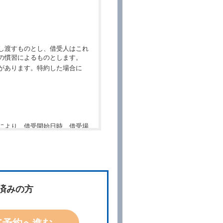
し渡すものとし、借受人はこれ
の慣習によるものとします。
があります。特約した場合に
により、借受開始日時、借受場
件」といいます。）を明示して
、予約内容と実際に相違があっ
約に応ずるものとします。この
済みの方
ないものとします。
て予約へ進む