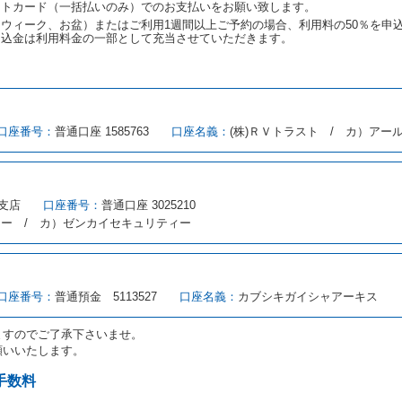
ットカード（一括払いのみ）でのお支払いをお願い致します。
取り消され、又は貸渡契約が締結されなかったことについて、第４条及び第５
ウィーク、お盆）またはご利用1週間以上ご予約の場合、利用料の50％を申
します。
申込金は利用料金の一部として充当させていただきます。
める借受条件を明示し、当社はこの約款、料金表等により貸渡条件を明示して
口座番号：
普通口座 1585763
口座名義：
(株)ＲＶトラスト / カ）アー
とができるレンタカーがない場合又は借受人若しくは運転者が第８条第１項若
借受人は当社に第１0条第１項に定める貸渡料金を支払うものとします。
にあたり、約款及び細則で運転者の義務と定められた事項を遵守するものとし
支店
口座番号：
普通口座 3025210
（注１）に基づき、貸渡簿(貸渡原票)及び第１３条第１項に規定する貸渡証
ィー / カ）ゼンカイセキュリティー
注２）の番号を記載し、又は運転者の運転免許証の写しを添付するため、貸渡
転者（以下「運転者」といいます。）の運転免許証の提示を求めるほか、その
、自己が運転者であるときは自己の運転免許証を提示し、
借受人と運転者が異
す。
とは、国土交通省自動車交通局長通達「レンタカーに関する基本通達」（自旅第1
口座番号：
普通預金 5113527
口座名義：
カブシキガイシャアーキス
をいいます。
路交通法第９２条に規定される運転免許証のうち、道路交通法施行規則第１
ますのでご了承下さいませ。
願いいたします。
あたり、借受人及び運転者に対し、運転免許証のほかに本人確認ができる書類
ります。
手数料
あたり、借受期間中に借受人及び運転者と連絡するための携帯電話番号等の告