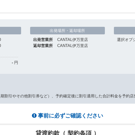
出発場所・返却場所
0
出発営業所
CANTAL伊万里店
選択オプ
0
返却営業所
CANTAL伊万里店
-
円
長期割引やその他割引券など）、予約確定後に割引適用した合計料金を予約店
事前に必ずご確認ください
貸渡約款（ 契約条項 ）