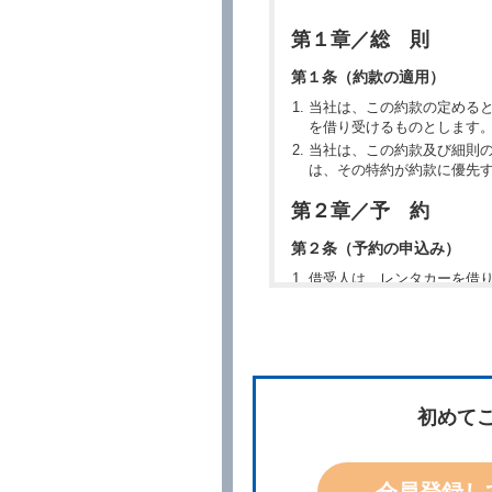
第１章／総 則
第１条（約款の適用）
当社は、この約款の定める
を借り受けるものとします
当社は、この約款及び細則
は、その特約が約款に優先
第２章／予 約
第２条（予約の申込み）
借受人は、レンタカーを借
所、借受期間、返還場所、
予約の申込みを行うことが
た場合でも当社は責任を負
当社は、借受人から予約の
場合、借受人は、当社が特
第３条（予約の変更）
初めて
借受人は、前条第１項の借
第４条（予約の取消し等）
会員登録し