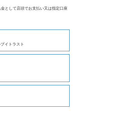
条に定める場合を除き、相互に
込金として店頭でお支払い又は指定口座
、貸渡契約を締結するものとし
ルブイトラスト
しくは第２項各号のいずれかに
ます。
に運転者の氏名、住所、運転免
契約の締結にあたり、借受人に
写しの提出を求めることがあり
なるときはその運転者の運転免
38号 平成7年6月13日）の
９条別記様式第１４の書式の運
の提示を求め、及び提出された
知を求めます。