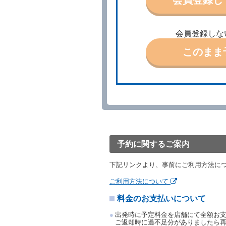
借受人は、別に定める方法
借受人が、借受人の都合に
結手続きに着手しなかった
会員登録しな
前２項の場合、借受人は、
ったときは、受領済の予約
このまま
当社の都合により、予約が
ます。
事故、盗難、不返還、リコ
きは、予約は取り消された
第５条（代替レンタカー）
当社は、借受人から予約の
下「代替レンタカー」とい
借受人が前項の申入れを承
渡すものとします。なお、
予約に関するご案内
渡料金によるものとし、予
とします。
下記リンクより、事前にご利用方法に
借受人は、第１項の代替レ
前項の場合、第１項の貸渡
ご利用方法について
り扱い、当社は受領済の予
料金のお支払いについて
第３項の場合、第１項の貸
取り扱い、当社は受領済の
出発時に予定料金を店舗にて全額お
第６条（免責）
ご返却時に過不足分がありましたら