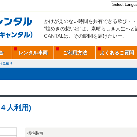
かけがえのない時間を共有できる歓び・・
”煌めきの想い出”は、素晴らしき人生へと
CANTALは、その瞬間を届けたいー。
金
レンタル車両
ご利用方法
よくあるご質問
お見積り
H(４人利用)
標準装備