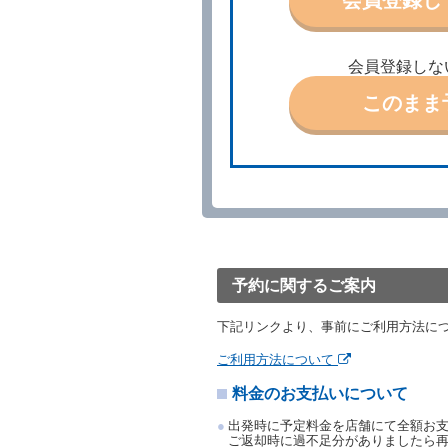
借受人は、別に定める方法
借受人が、借受人の都合に
結手続きに着手しなかった
会員登録しな
前２項の場合、借受人は、
ったときは、受領済の予約
このまま
当社の都合により、予約が
ます。
事故、盗難、不返還、リコ
きは、予約は取り消された
第５条（代替レンタカー）
当社は、借受人から予約の
下「代替レンタカー」とい
借受人が前項の申入れを承
渡すものとします。なお、
予約に関するご案内
渡料金によるものとし、予
とします。
下記リンクより、事前にご利用方法に
借受人は、第１項の代替レ
前項の場合、第１項の貸渡
ご利用方法について
り扱い、当社は受領済の予
料金のお支払いについて
第３項の場合、第１項の貸
取り扱い、当社は受領済の
出発時に予定料金を店舗にて全額お
第６条（免責）
ご返却時に過不足分がありましたら