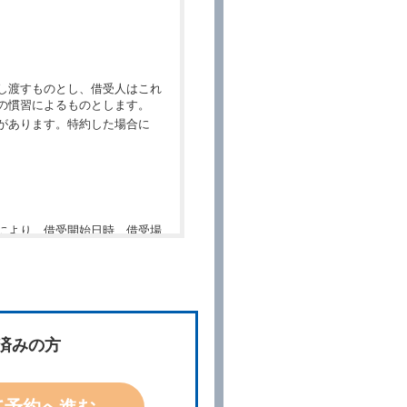
し渡すものとし、借受人はこれ
の慣習によるものとします。
があります。特約した場合に
により、借受開始日時、借受場
件」といいます。）を明示して
、予約内容と実際に相違があっ
約に応ずるものとします。この
済みの方
ないものとします。
て予約へ進む