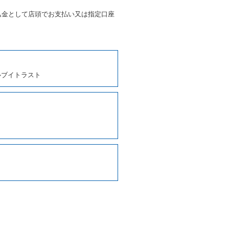
条に定める場合を除き、相互に
込金として店頭でお支払い又は指定口座
、貸渡契約を締結するものとし
ルブイトラスト
しくは第２項各号のいずれかに
ます。
に運転者の氏名、住所、運転免
契約の締結にあたり、借受人に
写しの提出を求めることがあり
なるときはその運転者の運転免
38号 平成7年6月13日）の
９条別記様式第１４の書式の運
の提示を求め、及び提出された
知を求めます。