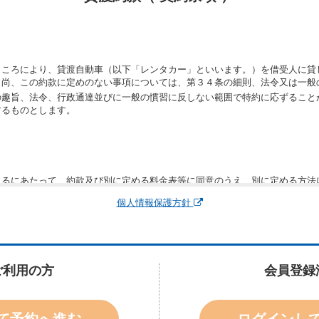
ところにより、貸渡自動車（以下「レンタカー」といいます。）を借受人に貸
。尚、この約款に定めのない事項については、第３４条の細則、法令又は一般
の趣旨、法令、行政通達並びに一般の慣習に反しない範囲で特約に応ずること
するものとします。
りるにあたって、約款及び別に定める料金表等に同意のうえ、別に定める方法
運転者、チャイルドシート等付属品の要否、その他の借受条件（以下「借受条
個人情報保護方針
できます。なお、当社は、電話連絡並びに電子メールによる予約に応じますが
わないものとします。
申込みがあったときは、原則として、当社の保有するレンタカーの範囲内で予
に認める場合を除き、別に定める予約申込金を支払うものとします。
ご利用の方
会員登録
受条件を変更しようとするときは、あらかじめ当社の承諾を受けなければなら
て予約へ進む
ログインし