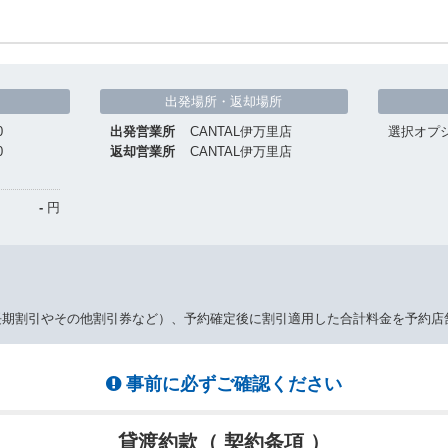
出発場所・返却場所
0
出発営業所
CANTAL伊万里店
選択オプ
0
返却営業所
CANTAL伊万里店
-
円
長期割引やその他割引券など）、予約確定後に割引適用した合計料金を予約店
事前に必ずご確認ください
貸渡約款（ 契約条項 ）