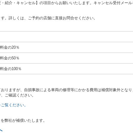
更・紹介・キャンセル】の項目からお願いいたします。キャンセル受付メール
あたり、借受人に対し、クレジットカード若しくは現金による支払いを求め、
の延長はできないものとします。
ます。詳しくは、ご予約の店舗に直接お問合せください。
が前3項に従わない場合は、貸渡契約の締結を拒絶するとともに、予約を取消
等の扱いについては、第4条第5項を適用するものとします。
絶）
号のいずれかに該当するときは、貸渡契約を締結することができないものとし
料金の20％
運転に必要な運転免許証を有していないとき、又は運転免許証の提示をせず、
免許証の写しの提出に同意しないとき。 ② 酒気を帯びていると認められる
料金の50％
ナー、危険ドラッグ等による中毒症状等を呈していると認められるとき。
いにもかかわらず６才未満の幼児を同乗させるとき。
料金の100％
定暴力団関係団体の構成員若しくは関係者又はその他の反社会的組織に属して
当社の従業員その他の関係者に対して暴力的行為を行い、若しくは合理的範囲
いたとき。
ておりますが、自損事故による車両の修理等にかかる費用は補償対象外となり
計若しくは威力を用いて当社の信用をき損し、又は業務を妨害したとき。
で、ご確認ください。
号のいずれかに該当するとき、貸渡契約の締結を拒絶することができるものと
転者と貸渡契約締結時の運転者とが異なるとき。
をご覧ください。
、貸渡料金の支払いを滞納した事実があるとき。
、第１７条各号に掲げる行為があったとき。
ンタカー事業者による貸渡しを含む。）において、第１６条又は第２1条第１
％を弊社が補償いたします。
、貸渡約款又は保険約款違反により自動車保険が適用されなかった事実があっ
たしていないとき。
へ