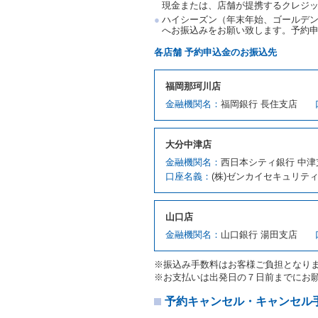
現金または、店舗が提携するクレジ
当社及び借受人は、予約が
ハイシーズン（年末年始、ゴールデン
何らの請求をしないものと
へお振込みをお願い致します。予約
第３章／貸 渡 し
各店舗 予約申込金のお振込先
第７条（貸渡契約の締結）
福岡那珂川店
借受人は第２条第１項に定
金融機関名：
福岡銀行 長住支店
ます。ただし、貸し渡すこ
該当する場合を除きます。
貸渡契約を締結した場合、
大分中津店
運転者は、貸渡契約の締結
金融機関名：
西日本シティ銀行 中津
当社は、監督官庁の基本通達
口座名義：
(株)ゼンカイセキュリテ
許の種類及び運転免許証（
対し、借受人の指定する運
ます。この場合、借受人は
山口店
許証を提示
するものとしま
注１）監督官庁の基本通達
金融機関名：
山口銀行 湯田支店
２．(10)及び(11)のこと
注２）運転免許証とは、道
※振込み手数料はお客様ご負担となり
転免許証をいいます。
※お支払いは出発日の７日前までにお
当社は、貸渡契約の締結に
書類の写しをとることがあ
予約キャンセル・キャンセル
当社は、貸渡契約の締結に