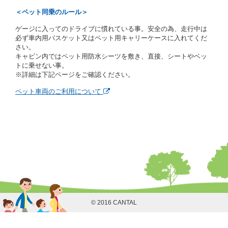
当社は、貸渡契約の締結にあたり、借受人に対し、ク
＜ペット同乗のルール＞
レジットカード若しくは現金による支払いを求め、又
はその他の支払方法を指定することがあります。
ゲージに入ってのドライブに慣れている事。安全の為、走行中は
借受人は契約後の借受期間の延長はできないものとし
必ず車内用バスケット又はペット用キャリーケースに入れてくだ
ます。
さい。
当社は、借受人又は運転者が前3項に従わない場合
キャビン内ではペット用防水シーツを敷き、直接、シートやベッ
は、貸渡契約の締結を拒絶するとともに、予約を取消
トに乗せない事。
すことができるものとします。なお、この場合の予約
※詳細は下記ページをご確認ください。
申込金等の扱いについては、第4条第5項を適用するも
のとします。
ペット車両のご利用について
第８条（貸渡契約の締結の拒絶）
借受人（運転者）が次の各号のいずれかに該当すると
きは、貸渡契約を締結することができないものとしま
す。
① 貸し渡すレンタカーの運転に必要な運転免許証を
有していないとき、又は運転免許証の提示をせず、
もしくは当社が求めたにもかかわらず、その運転者
の運転免許証の写しの提出に同意しないとき。 ②
酒気を帯びていると認められるとき。
③ 麻薬、覚せい剤、シンナー、危険ドラッグ等によ
る中毒症状等を呈していると認められるとき。
© 2016 CANTAL
④ チャイルドシートがないにもかかわらず６才未満
の幼児を同乗させるとき。
⑤ 指定暴力団若しくは指定暴力団関係団体の構成員