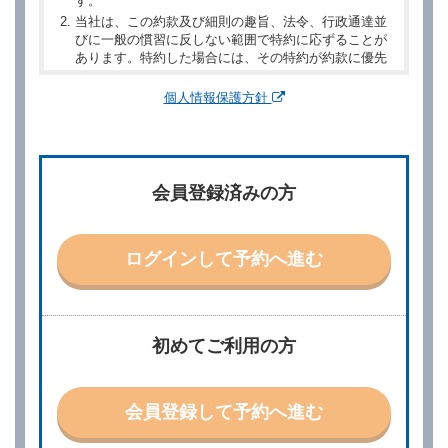
す。
当社は、この約款及び細則の趣旨、法令、行政通達並
びに一般の慣習に反しない範囲で特約に応ずることが
あります。特約した場合には、その特約が約款に優先
するものとします。
個人情報保護方針
第２章／予 約
第２条（予約の申込み）
借受人は、レンタカーを借りるにあたって、約款及び
会員登録済みの方
別に定める料金表等に同意のうえ、別に定める方法に
より、借受開始日時、借受場所、借受期間、返還場
所、運転者、チャイルドシート等付属品の要否、その
他の借受条件（以下「借受条件」といいます。）を明
ログインして予約へ進む
示して予約の申込みを行うことができます。なお、当
社は、電話連絡並びに電子メールによる予約に応じま
すが、予約内容と実際に相違があった場合でも当社は
責任を負わないものとします。
当社は、借受人から予約の申込みがあったときは、原
初めてご利用の方
則として、当社の保有するレンタカーの範囲内で予約
に応ずるものとします。この場合、借受人は、当社が
特に認める場合を除き、別に定める予約申込金を支払
会員登録して予約へ進む
うものとします。
第３条（予約の変更）