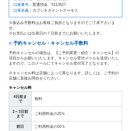
の予約申込金を返還するものとします。
口座番号：
普通預金 5113527
口座名義：
カブシキガイシャアーキス
第６条（免責）
当社及び借受人は、予約が取り消され、又は貸渡契約
※振込み手数料はお客様ご負担となりますのでご了承下さいま
が締結されなかったことについて、第４条及び第５条
せ。
に定める場合を除き、相互に何らの請求をしないもの
※お支払いは出発日の７日前までにお願いいたします。
とします。
予約キャンセル・キャンセル手数料
第３章／貸 渡 し
予約キャンセルの場合は、【ご予約変更・紹介・キャンセル】の
第７条（貸渡契約の締結）
項目からお願いいたします。キャンセル受付メールを送信いたし
ますので、このメールにてキャンセル受付完了となります。
借受人は第２条第１項に定める借受条件を明示し、当
社はこの約款、料金表等により貸渡条件を明示して、
※キャンセル料は店舗によって異なります。詳しくは、ご予約の
貸渡契約を締結するものとします。ただし、貸し渡す
店舗に直接お問合せください。
ことができるレンタカーがない場合又は借受人若しく
は運転者が第８条第１項若しくは第２項各号のいずれ
キャンセル料
かに該当する場合を除きます。
4日前ま
貸渡契約を締結した場合、借受人は当社に第１0条第
無料
で
１項に定める貸渡料金を支払うものとします。
運転者は、貸渡契約の締結にあたり、約款及び細則で
2～3日前
運転者の義務と定められた事項を遵守するものとしま
ご利用料金の20％
まで
す。
当社は、監督官庁の基本通達（注１）に基づき、貸渡
前日
ご利用料金の50％
簿(貸渡原票)及び第１３条第１項に規定する貸渡証に