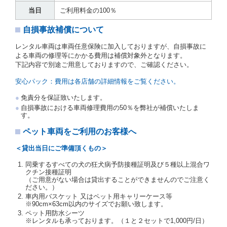
運転者の氏名、住所、運転免許の種類及び運転免許証
当日
ご利用料金の100％
（注２）の番号を記載し、又は運転者の運転免許証の
写しを添付するため、貸渡契約の締結にあたり、借受
自損事故補償について
人に対し、借受人の指定する運転者（以下「運転者」
といいます。）の運転免許証の提示を求めるほか、そ
レンタル車両は車両任意保険に加入しておりますが、自損事故に
の写しの提出を求めることがあります。この場合、借
よる車両の修理等にかかる費用は補償対象外となります。
受人は、自己が運転者であるときは自己の運転免許証
下記内容で別途ご用意しておりますので、ご確認ください。
を提示し、
借受人と運転者が異なるときはその運転者
の運転免許証を提示
するものとします。
安心パック：費用は各店舗の詳細情報をご覧ください。
注１）監督官庁の基本通達とは、国土交通省自動車
免責分を保証致いたします。
交通局長通達「レンタカーに関する基本通達」（自
自損事故における車両修理費用の50％を弊社が補償いたしま
旅第138号 平成7年6月13日）の２．(10)及び(11)の
す。
ことをいいます。
注２）運転免許証とは、道路交通法第９２条に規定
ペット車両をご利用のお客様へ
される運転免許証のうち、道路交通法施行規則第１
９条別記様式第１４の書式の運転免許証をいいま
＜貸出当日にご準備頂くもの＞
す。
同乗するすべての犬の狂犬病予防接種証明及び５種以上混合ワ
当社は、貸渡契約の締結にあたり、借受人及び運転者
クチン接種証明
に対し、運転免許証のほかに本人確認ができる書類の
（ご用意がない場合は貸出することができませんのでご注意く
提示を求め、及び提出された書類の写しをとることが
ださい。）
あります。
車内用バスケット 又はペット用キャリーケース等
当社は、貸渡契約の締結にあたり、借受期間中に借受
※90cm×63cm以内のサイズでお願い致します。
人及び運転者と連絡するための携帯電話番号等の告知
ペット用防水シーツ
※レンタルも承っております。（１と２セットで1,000円/日）
を求めます。