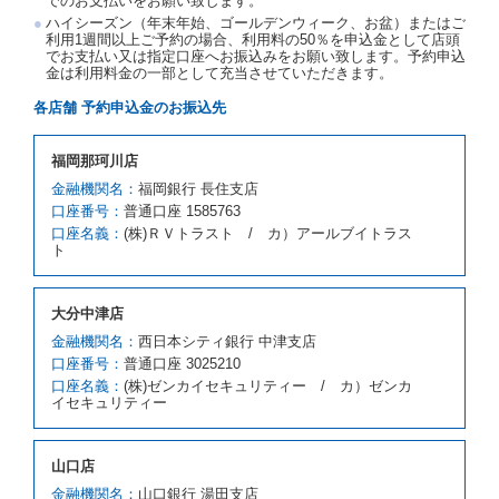
でのお支払いをお願い致します。
第５条（代替レンタカー）
ハイシーズン（年末年始、ゴールデンウィーク、お盆）またはご
当社は、借受人から予約のあった車種クラスのレンタ
利用1週間以上ご予約の場合、利用料の50％を申込金として店頭
でお支払い又は指定口座へお振込みをお願い致します。予約申込
カーを貸し渡すことができないときは、予約と異なる
金は利用料金の一部として充当させていただきます。
車種クラスのレンタカー（以下「代替レンタカー」と
いいます。）の貸渡しを申し入れることができるもの
各店舗 予約申込金のお振込先
とします。
借受人が前項の申入れを承諾したときは、当社は車種
福岡那珂川店
クラスを除き予約時と同一の借受条件でレンタカー提
携先の代替レンタカーを貸し渡すものとします。な
金融機関名：
福岡銀行 長住支店
お、代替レンタカーの貸渡料金が予約された車種クラ
口座番号：
普通口座 1585763
スの貸渡料金より高くなるときは、予約した車種クラ
口座名義：
(株)ＲＶトラスト / カ）アールブイトラス
スの貸渡料金によるものとし、予約された車種クラス
ト
の貸渡料金より低くなるときは、当該代替レンタカー
の車種クラスの貸渡料金によるものとします。
借受人は、第１項の代替レンタカーの貸渡しの申入れ
大分中津店
を拒絶し、予約を取り消すことができるものとしま
金融機関名：
西日本シティ銀行 中津支店
す。
口座番号：
普通口座 3025210
前項の場合、第１項の貸渡しをすることができない原
口座名義：
(株)ゼンカイセキュリティー / カ）ゼンカ
因が、当社の責に帰する事由によるときには第４条第
イセキュリティー
４項の予約の取消しとして取り扱い、当社は受領済の
予約申込金を返還するものとします。
第３項の場合、第１項の貸渡しをすることができない
山口店
原因が、当社の責に帰さない事由による時には第４条
第５項の予約の取消しとして取り扱い、当社は受領済
金融機関名：
山口銀行 湯田支店