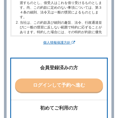
渡すものとし、借受人はこれを借り受けるものとしま
す。尚、この約款に定めのない事項については、第３
４条の細則、法令又は一般の慣習によるものとしま
す。
当社は、この約款及び細則の趣旨、法令、行政通達並
びに一般の慣習に反しない範囲で特約に応ずることが
あります。特約した場合には、その特約が約款に優先
するものとします。
個人情報保護方針
第２章／予 約
第２条（予約の申込み）
借受人は、レンタカーを借りるにあたって、約款及び
会員登録済みの方
別に定める料金表等に同意のうえ、別に定める方法に
より、借受開始日時、借受場所、借受期間、返還場
所、運転者、チャイルドシート等付属品の要否、その
他の借受条件（以下「借受条件」といいます。）を明
ログインして予約へ進む
示して予約の申込みを行うことができます。なお、当
社は、電話連絡並びに電子メールによる予約に応じま
すが、予約内容と実際に相違があった場合でも当社は
責任を負わないものとします。
当社は、借受人から予約の申込みがあったときは、原
初めてご利用の方
則として、当社の保有するレンタカーの範囲内で予約
に応ずるものとします。この場合、借受人は、当社が