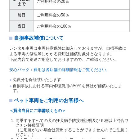
運転者の義務と定められた事項を遵守するものとしま
ご利用料金の20％
まで
す。
当社は、監督官庁の基本通達（注１）に基づき、貸渡
前日
ご利用料金の50％
簿(貸渡原票)及び第１３条第１項に規定する貸渡証に
運転者の氏名、住所、運転免許の種類及び運転免許証
当日
ご利用料金の100％
（注２）の番号を記載し、又は運転者の運転免許証の
写しを添付するため、貸渡契約の締結にあたり、借受
自損事故補償について
人に対し、借受人の指定する運転者（以下「運転者」
といいます。）の運転免許証の提示を求めるほか、そ
レンタル車両は車両任意保険に加入しておりますが、自損事故に
の写しの提出を求めることがあります。この場合、借
よる車両の修理等にかかる費用は補償対象外となります。
受人は、自己が運転者であるときは自己の運転免許証
下記内容で別途ご用意しておりますので、ご確認ください。
を提示し、
借受人と運転者が異なるときはその運転者
の運転免許証を提示
するものとします。
安心パック：費用は各店舗の詳細情報をご覧ください。
注１）監督官庁の基本通達とは、国土交通省自動車
免責分を保証致いたします。
交通局長通達「レンタカーに関する基本通達」（自
自損事故における車両修理費用の50％を弊社が補償いたしま
旅第138号 平成7年6月13日）の２．(10)及び(11)の
す。
ことをいいます。
注２）運転免許証とは、道路交通法第９２条に規定
ペット車両をご利用のお客様へ
される運転免許証のうち、道路交通法施行規則第１
９条別記様式第１４の書式の運転免許証をいいま
＜貸出当日にご準備頂くもの＞
す。
同乗するすべての犬の狂犬病予防接種証明及び５種以上混合ワ
当社は、貸渡契約の締結にあたり、借受人及び運転者
クチン接種証明
に対し、運転免許証のほかに本人確認ができる書類の
（ご用意がない場合は貸出することができませんのでご注意く
提示を求め、及び提出された書類の写しをとることが
ださい。）
あります。