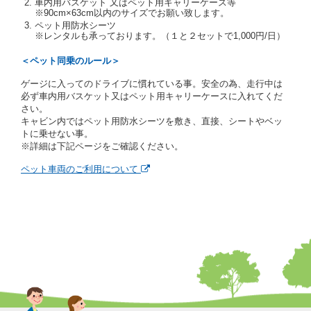
車内用バスケット 又はペット用キャリーケース等
当社は、貸渡契約の締結にあたり、借受期間中に借受
※90cm×63cm以内のサイズでお願い致します。
人及び運転者と連絡するための携帯電話番号等の告知
ペット用防水シーツ
※レンタルも承っております。（１と２セットで1,000円/日）
を求めます。
当社は、貸渡契約の締結にあたり、借受人に対し、ク
＜ペット同乗のルール＞
レジットカード若しくは現金による支払いを求め、又
はその他の支払方法を指定することがあります。
ゲージに入ってのドライブに慣れている事。安全の為、走行中は
借受人は契約後の借受期間の延長はできないものとし
必ず車内用バスケット又はペット用キャリーケースに入れてくだ
ます。
さい。
当社は、借受人又は運転者が前3項に従わない場合
キャビン内ではペット用防水シーツを敷き、直接、シートやベッ
は、貸渡契約の締結を拒絶するとともに、予約を取消
トに乗せない事。
すことができるものとします。なお、この場合の予約
※詳細は下記ページをご確認ください。
申込金等の扱いについては、第4条第5項を適用するも
のとします。
ペット車両のご利用について
第８条（貸渡契約の締結の拒絶）
借受人（運転者）が次の各号のいずれかに該当すると
きは、貸渡契約を締結することができないものとしま
す。
① 貸し渡すレンタカーの運転に必要な運転免許証を
有していないとき、又は運転免許証の提示をせず、
もしくは当社が求めたにもかかわらず、その運転者
の運転免許証の写しの提出に同意しないとき。 ②
酒気を帯びていると認められるとき。
③ 麻薬、覚せい剤、シンナー、危険ドラッグ等によ