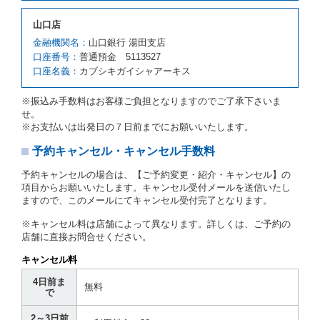
予約申込金を返還するものとします。
第３項の場合、第１項の貸渡しをすることができない
山口店
原因が、当社の責に帰さない事由による時には第４条
第５項の予約の取消しとして取り扱い、当社は受領済
金融機関名：
山口銀行 湯田支店
の予約申込金を返還するものとします。
口座番号：
普通預金 5113527
口座名義：
カブシキガイシャアーキス
第６条（免責）
当社及び借受人は、予約が取り消され、又は貸渡契約
※振込み手数料はお客様ご負担となりますのでご了承下さいま
が締結されなかったことについて、第４条及び第５条
せ。
に定める場合を除き、相互に何らの請求をしないもの
※お支払いは出発日の７日前までにお願いいたします。
とします。
予約キャンセル・キャンセル手数料
第３章／貸 渡 し
予約キャンセルの場合は、【ご予約変更・紹介・キャンセル】の
第７条（貸渡契約の締結）
項目からお願いいたします。キャンセル受付メールを送信いたし
ますので、このメールにてキャンセル受付完了となります。
借受人は第２条第１項に定める借受条件を明示し、当
社はこの約款、料金表等により貸渡条件を明示して、
※キャンセル料は店舗によって異なります。詳しくは、ご予約の
貸渡契約を締結するものとします。ただし、貸し渡す
店舗に直接お問合せください。
ことができるレンタカーがない場合又は借受人若しく
は運転者が第８条第１項若しくは第２項各号のいずれ
キャンセル料
かに該当する場合を除きます。
4日前ま
貸渡契約を締結した場合、借受人は当社に第１0条第
無料
で
１項に定める貸渡料金を支払うものとします。
運転者は、貸渡契約の締結にあたり、約款及び細則で
2～3日前