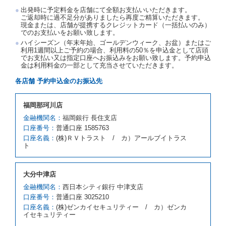
渡契約が締結されなかったときは、予約は取り消され
出発時に予定料金を店舗にて全額お支払いいただきます。
たものとします。この場合、当社は受領済の予約申込
ご返却時に過不足分がありましたら再度ご精算いただきます。
金を返還するものとします。
現金または、店舗が提携するクレジットカード（一括払いのみ）
でのお支払いをお願い致します。
第５条（代替レンタカー）
ハイシーズン（年末年始、ゴールデンウィーク、お盆）またはご
当社は、借受人から予約のあった車種クラスのレンタ
利用1週間以上ご予約の場合、利用料の50％を申込金として店頭
でお支払い又は指定口座へお振込みをお願い致します。予約申込
カーを貸し渡すことができないときは、予約と異なる
金は利用料金の一部として充当させていただきます。
車種クラスのレンタカー（以下「代替レンタカー」と
いいます。）の貸渡しを申し入れることができるもの
各店舗 予約申込金のお振込先
とします。
借受人が前項の申入れを承諾したときは、当社は車種
福岡那珂川店
クラスを除き予約時と同一の借受条件でレンタカー提
携先の代替レンタカーを貸し渡すものとします。な
金融機関名：
福岡銀行 長住支店
お、代替レンタカーの貸渡料金が予約された車種クラ
口座番号：
普通口座 1585763
スの貸渡料金より高くなるときは、予約した車種クラ
口座名義：
(株)ＲＶトラスト / カ）アールブイトラス
スの貸渡料金によるものとし、予約された車種クラス
ト
の貸渡料金より低くなるときは、当該代替レンタカー
の車種クラスの貸渡料金によるものとします。
借受人は、第１項の代替レンタカーの貸渡しの申入れ
大分中津店
を拒絶し、予約を取り消すことができるものとしま
金融機関名：
西日本シティ銀行 中津支店
す。
口座番号：
普通口座 3025210
前項の場合、第１項の貸渡しをすることができない原
口座名義：
(株)ゼンカイセキュリティー / カ）ゼンカ
因が、当社の責に帰する事由によるときには第４条第
イセキュリティー
４項の予約の取消しとして取り扱い、当社は受領済の