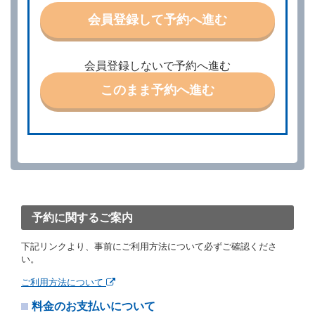
特に認める場合を除き、別に定める予約申込金を支払
会員登録して予約へ進む
うものとします。
第３条（予約の変更）
借受人は、前条第１項の借受条件を変更しようとする
会員登録しないで予約へ進む
ときは、あらかじめ当社の承諾を受けなければならな
いものとします。
このまま予約へ進む
第４条（予約の取消し等）
借受人は、別に定める方法により予約を取り消すこと
ができます。
借受人が、借受人の都合により予約した借受開始時刻
を１時間以上経過してもレンタカー貸渡契約（以下
「貸渡契約」といいます。）締結手続きに着手しなか
ったときは、予約が取り消されたものとします。
前２項の場合、借受人は、別に定めるところにより予
約取消手数料を当社に支払うものとし、当社は、この
予約に関するご案内
予約取消手数料の支払いがあったときは、受領済の予
約申込金を借受人に返還するものとします。
下記リンクより、事前にご利用方法について必ずご確認くださ
当社の都合により、予約が取り消されたとき、又は貸
い。
渡契約が締結されなかったときは、当社は受領済の予
約申込金を返還するものとします。
ご利用方法について
事故、盗難、不返還、リコール、天災その他の借受人
料金のお支払いについて
若しくは当社のいずれの責にもよらない事由により貸