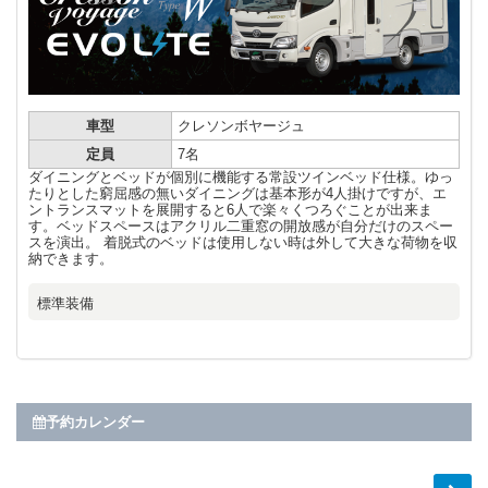
車型
クレソンボヤージュ
定員
7名
ダイニングとベッドが個別に機能する常設ツインベッド仕様。ゆっ
たりとした窮屈感の無いダイニングは基本形が4人掛けですが、エ
ントランスマットを展開すると6人で楽々くつろぐことが出来ま
す。ベッドスペースはアクリル二重窓の開放感が自分だけのスペー
スを演出。 着脱式のベッドは使用しない時は外して大きな荷物を収
納できます。
標準装備
予約カレンダー