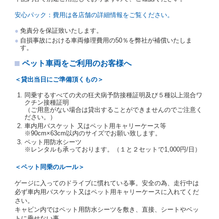
を提示し、
借受人と運転者が異なるときはその運転者
の運転免許証を提示
するものとします。
安心パック：費用は各店舗の詳細情報をご覧ください。
注１）監督官庁の基本通達とは、国土交通省自動車
免責分を保証致いたします。
交通局長通達「レンタカーに関する基本通達」（自
自損事故における車両修理費用の50％を弊社が補償いたしま
旅第138号 平成7年6月13日）の２．(10)及び(11)の
す。
ことをいいます。
注２）運転免許証とは、道路交通法第９２条に規定
ペット車両をご利用のお客様へ
される運転免許証のうち、道路交通法施行規則第１
９条別記様式第１４の書式の運転免許証をいいま
＜貸出当日にご準備頂くもの＞
す。
同乗するすべての犬の狂犬病予防接種証明及び５種以上混合ワ
当社は、貸渡契約の締結にあたり、借受人及び運転者
クチン接種証明
に対し、運転免許証のほかに本人確認ができる書類の
（ご用意がない場合は貸出することができませんのでご注意く
提示を求め、及び提出された書類の写しをとることが
ださい。）
あります。
車内用バスケット 又はペット用キャリーケース等
当社は、貸渡契約の締結にあたり、借受期間中に借受
※90cm×63cm以内のサイズでお願い致します。
人及び運転者と連絡するための携帯電話番号等の告知
ペット用防水シーツ
※レンタルも承っております。（１と２セットで1,000円/日）
を求めます。
当社は、貸渡契約の締結にあたり、借受人に対し、ク
＜ペット同乗のルール＞
レジットカード若しくは現金による支払いを求め、又
はその他の支払方法を指定することがあります。
ゲージに入ってのドライブに慣れている事。安全の為、走行中は
借受人は契約後の借受期間の延長はできないものとし
必ず車内用バスケット又はペット用キャリーケースに入れてくだ
ます。
さい。
当社は、借受人又は運転者が前3項に従わない場合
キャビン内ではペット用防水シーツを敷き、直接、シートやベッ
は、貸渡契約の締結を拒絶するとともに、予約を取消
トに乗せない事。