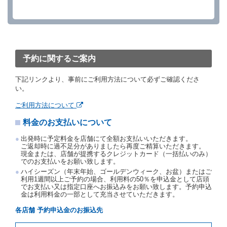
借受人が、借受人の都合により予約した借受開始時刻
を１時間以上経過してもレンタカー貸渡契約（以下
「貸渡契約」といいます。）締結手続きに着手しなか
ったときは、予約が取り消されたものとします。
前２項の場合、借受人は、別に定めるところにより予
約取消手数料を当社に支払うものとし、当社は、この
予約に関するご案内
予約取消手数料の支払いがあったときは、受領済の予
約申込金を借受人に返還するものとします。
下記リンクより、事前にご利用方法について必ずご確認くださ
当社の都合により、予約が取り消されたとき、又は貸
い。
渡契約が締結されなかったときは、当社は受領済の予
約申込金を返還するものとします。
ご利用方法について
事故、盗難、不返還、リコール、天災その他の借受人
料金のお支払いについて
若しくは当社のいずれの責にもよらない事由により貸
渡契約が締結されなかったときは、予約は取り消され
出発時に予定料金を店舗にて全額お支払いいただきます。
たものとします。この場合、当社は受領済の予約申込
ご返却時に過不足分がありましたら再度ご精算いただきます。
金を返還するものとします。
現金または、店舗が提携するクレジットカード（一括払いのみ）
でのお支払いをお願い致します。
第５条（代替レンタカー）
ハイシーズン（年末年始、ゴールデンウィーク、お盆）またはご
当社は、借受人から予約のあった車種クラスのレンタ
利用1週間以上ご予約の場合、利用料の50％を申込金として店頭
でお支払い又は指定口座へお振込みをお願い致します。予約申込
カーを貸し渡すことができないときは、予約と異なる
金は利用料金の一部として充当させていただきます。
車種クラスのレンタカー（以下「代替レンタカー」と
いいます。）の貸渡しを申し入れることができるもの
各店舗 予約申込金のお振込先
とします。
借受人が前項の申入れを承諾したときは、当社は車種