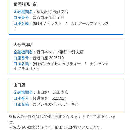
福岡那珂川店
クラスを除き予約時と同一の借受条件でレンタカー提
携先の代替レンタカーを貸し渡すものとします。な
金融機関名：
福岡銀行 長住支店
お、代替レンタカーの貸渡料金が予約された車種クラ
口座番号：
普通口座 1585763
スの貸渡料金より高くなるときは、予約した車種クラ
口座名義：
(株)ＲＶトラスト / カ）アールブイトラス
スの貸渡料金によるものとし、予約された車種クラス
ト
の貸渡料金より低くなるときは、当該代替レンタカー
の車種クラスの貸渡料金によるものとします。
借受人は、第１項の代替レンタカーの貸渡しの申入れ
大分中津店
を拒絶し、予約を取り消すことができるものとしま
金融機関名：
西日本シティ銀行 中津支店
す。
口座番号：
普通口座 3025210
前項の場合、第１項の貸渡しをすることができない原
口座名義：
(株)ゼンカイセキュリティー / カ）ゼンカ
因が、当社の責に帰する事由によるときには第４条第
イセキュリティー
４項の予約の取消しとして取り扱い、当社は受領済の
予約申込金を返還するものとします。
第３項の場合、第１項の貸渡しをすることができない
山口店
原因が、当社の責に帰さない事由による時には第４条
第５項の予約の取消しとして取り扱い、当社は受領済
金融機関名：
山口銀行 湯田支店
の予約申込金を返還するものとします。
口座番号：
普通預金 5113527
口座名義：
カブシキガイシャアーキス
第６条（免責）
当社及び借受人は、予約が取り消され、又は貸渡契約
※振込み手数料はお客様ご負担となりますのでご了承下さいま
が締結されなかったことについて、第４条及び第５条
せ。
に定める場合を除き、相互に何らの請求をしないもの
※お支払いは出発日の７日前までにお願いいたします。
とします。