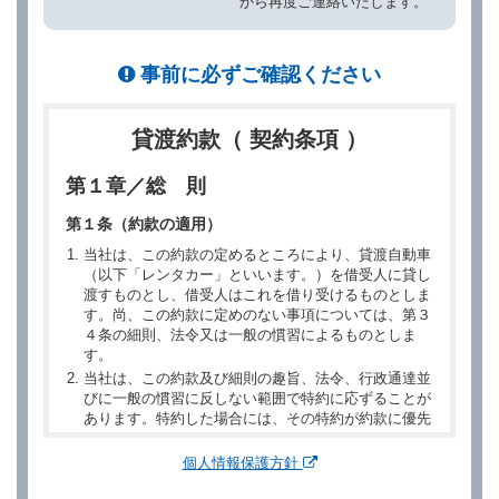
から再度ご連絡いたします。
事前に必ずご確認ください
貸渡約款（ 契約条項 ）
第１章／総 則
第１条（約款の適用）
当社は、この約款の定めるところにより、貸渡自動車
（以下「レンタカー」といいます。）を借受人に貸し
渡すものとし、借受人はこれを借り受けるものとしま
す。尚、この約款に定めのない事項については、第３
４条の細則、法令又は一般の慣習によるものとしま
す。
当社は、この約款及び細則の趣旨、法令、行政通達並
びに一般の慣習に反しない範囲で特約に応ずることが
あります。特約した場合には、その特約が約款に優先
するものとします。
個人情報保護方針
第２章／予 約