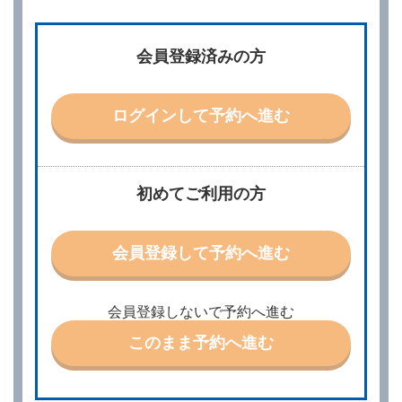
第２条（予約の申込み）
借受人は、レンタカーを借りるにあたって、約款及び
会員登録済みの方
別に定める料金表等に同意のうえ、別に定める方法に
より、借受開始日時、借受場所、借受期間、返還場
所、運転者、チャイルドシート等付属品の要否、その
他の借受条件（以下「借受条件」といいます。）を明
ログインして予約へ進む
示して予約の申込みを行うことができます。なお、当
社は、電話連絡並びに電子メールによる予約に応じま
すが、予約内容と実際に相違があった場合でも当社は
責任を負わないものとします。
当社は、借受人から予約の申込みがあったときは、原
初めてご利用の方
則として、当社の保有するレンタカーの範囲内で予約
に応ずるものとします。この場合、借受人は、当社が
特に認める場合を除き、別に定める予約申込金を支払
会員登録して予約へ進む
うものとします。
第３条（予約の変更）
借受人は、前条第１項の借受条件を変更しようとする
会員登録しないで予約へ進む
ときは、あらかじめ当社の承諾を受けなければならな
いものとします。
このまま予約へ進む
第４条（予約の取消し等）
借受人は、別に定める方法により予約を取り消すこと
ができます。