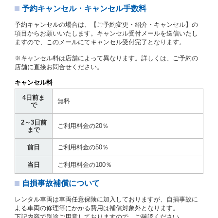
予約キャンセル・キャンセル手数料
第３章／貸 渡 し
予約キャンセルの場合は、【ご予約変更・紹介・キャンセル】の
第７条（貸渡契約の締結）
項目からお願いいたします。キャンセル受付メールを送信いたし
ますので、このメールにてキャンセル受付完了となります。
借受人は第２条第１項に定める借受条件を明示し、当
社はこの約款、料金表等により貸渡条件を明示して、
※キャンセル料は店舗によって異なります。詳しくは、ご予約の
貸渡契約を締結するものとします。ただし、貸し渡す
店舗に直接お問合せください。
ことができるレンタカーがない場合又は借受人若しく
は運転者が第８条第１項若しくは第２項各号のいずれ
キャンセル料
かに該当する場合を除きます。
4日前ま
貸渡契約を締結した場合、借受人は当社に第１0条第
無料
で
１項に定める貸渡料金を支払うものとします。
運転者は、貸渡契約の締結にあたり、約款及び細則で
2～3日前
運転者の義務と定められた事項を遵守するものとしま
ご利用料金の20％
まで
す。
当社は、監督官庁の基本通達（注１）に基づき、貸渡
前日
ご利用料金の50％
簿(貸渡原票)及び第１３条第１項に規定する貸渡証に
運転者の氏名、住所、運転免許の種類及び運転免許証
当日
ご利用料金の100％
（注２）の番号を記載し、又は運転者の運転免許証の
写しを添付するため、貸渡契約の締結にあたり、借受
自損事故補償について
人に対し、借受人の指定する運転者（以下「運転者」
といいます。）の運転免許証の提示を求めるほか、そ
レンタル車両は車両任意保険に加入しておりますが、自損事故に
の写しの提出を求めることがあります。この場合、借
よる車両の修理等にかかる費用は補償対象外となります。
受人は、自己が運転者であるときは自己の運転免許証
下記内容で別途ご用意しておりますので、ご確認ください。