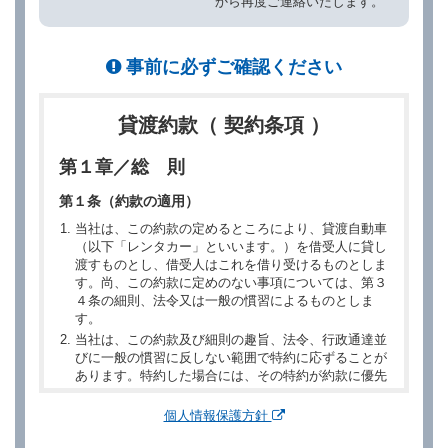
から再度ご連絡いたします。
事前に必ずご確認ください
貸渡約款（ 契約条項 ）
第１章／総 則
第１条（約款の適用）
当社は、この約款の定めるところにより、貸渡自動車
（以下「レンタカー」といいます。）を借受人に貸し
渡すものとし、借受人はこれを借り受けるものとしま
す。尚、この約款に定めのない事項については、第３
４条の細則、法令又は一般の慣習によるものとしま
す。
当社は、この約款及び細則の趣旨、法令、行政通達並
びに一般の慣習に反しない範囲で特約に応ずることが
あります。特約した場合には、その特約が約款に優先
するものとします。
個人情報保護方針
第２章／予 約