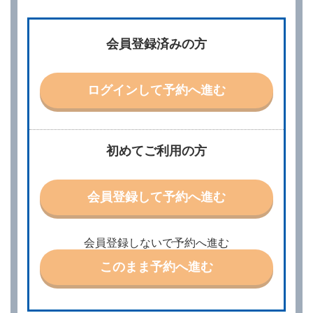
第２条（予約の申込み）
借受人は、レンタカーを借りるにあたって、約款及び
会員登録済みの方
別に定める料金表等に同意のうえ、別に定める方法に
より、借受開始日時、借受場所、借受期間、返還場
所、運転者、チャイルドシート等付属品の要否、その
他の借受条件（以下「借受条件」といいます。）を明
ログインして予約へ進む
示して予約の申込みを行うことができます。なお、当
社は、電話連絡並びに電子メールによる予約に応じま
すが、予約内容と実際に相違があった場合でも当社は
責任を負わないものとします。
当社は、借受人から予約の申込みがあったときは、原
初めてご利用の方
則として、当社の保有するレンタカーの範囲内で予約
に応ずるものとします。この場合、借受人は、当社が
特に認める場合を除き、別に定める予約申込金を支払
会員登録して予約へ進む
うものとします。
第３条（予約の変更）
借受人は、前条第１項の借受条件を変更しようとする
会員登録しないで予約へ進む
ときは、あらかじめ当社の承諾を受けなければならな
いものとします。
このまま予約へ進む
第４条（予約の取消し等）
借受人は、別に定める方法により予約を取り消すこと
ができます。