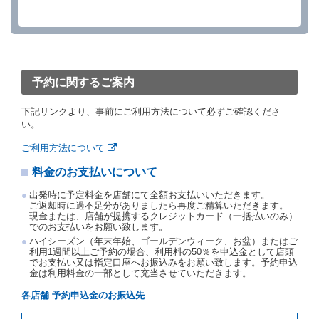
借受人が、借受人の都合により予約した借受開始時刻
を１時間以上経過してもレンタカー貸渡契約（以下
「貸渡契約」といいます。）締結手続きに着手しなか
ったときは、予約が取り消されたものとします。
前２項の場合、借受人は、別に定めるところにより予
約取消手数料を当社に支払うものとし、当社は、この
予約に関するご案内
予約取消手数料の支払いがあったときは、受領済の予
約申込金を借受人に返還するものとします。
下記リンクより、事前にご利用方法について必ずご確認くださ
当社の都合により、予約が取り消されたとき、又は貸
い。
渡契約が締結されなかったときは、当社は受領済の予
約申込金を返還するものとします。
ご利用方法について
事故、盗難、不返還、リコール、天災その他の借受人
料金のお支払いについて
若しくは当社のいずれの責にもよらない事由により貸
渡契約が締結されなかったときは、予約は取り消され
出発時に予定料金を店舗にて全額お支払いいただきます。
たものとします。この場合、当社は受領済の予約申込
ご返却時に過不足分がありましたら再度ご精算いただきます。
金を返還するものとします。
現金または、店舗が提携するクレジットカード（一括払いのみ）
でのお支払いをお願い致します。
第５条（代替レンタカー）
ハイシーズン（年末年始、ゴールデンウィーク、お盆）またはご
当社は、借受人から予約のあった車種クラスのレンタ
利用1週間以上ご予約の場合、利用料の50％を申込金として店頭
でお支払い又は指定口座へお振込みをお願い致します。予約申込
カーを貸し渡すことができないときは、予約と異なる
金は利用料金の一部として充当させていただきます。
車種クラスのレンタカー（以下「代替レンタカー」と
いいます。）の貸渡しを申し入れることができるもの
各店舗 予約申込金のお振込先
とします。
借受人が前項の申入れを承諾したときは、当社は車種