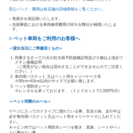
を提示し、
借受人と運転者が異なるときはその運転者
の運転免許証を提示
するものとします。
安心パック：費用は各店舗の詳細情報をご覧ください。
注１）監督官庁の基本通達とは、国土交通省自動車
免責分を保証致いたします。
交通局長通達「レンタカーに関する基本通達」（自
自損事故における車両修理費用の50％を弊社が補償いたしま
旅第138号 平成7年6月13日）の２．(10)及び(11)の
す。
ことをいいます。
注２）運転免許証とは、道路交通法第９２条に規定
ペット車両をご利用のお客様へ
される運転免許証のうち、道路交通法施行規則第１
９条別記様式第１４の書式の運転免許証をいいま
＜貸出当日にご準備頂くもの＞
す。
同乗するすべての犬の狂犬病予防接種証明及び５種以上混合ワ
当社は、貸渡契約の締結にあたり、借受人及び運転者
クチン接種証明
に対し、運転免許証のほかに本人確認ができる書類の
（ご用意がない場合は貸出することができませんのでご注意く
提示を求め、及び提出された書類の写しをとることが
ださい。）
あります。
車内用バスケット 又はペット用キャリーケース等
当社は、貸渡契約の締結にあたり、借受期間中に借受
※90cm×63cm以内のサイズでお願い致します。
人及び運転者と連絡するための携帯電話番号等の告知
ペット用防水シーツ
※レンタルも承っております。（１と２セットで1,000円/日）
を求めます。
当社は、貸渡契約の締結にあたり、借受人に対し、ク
＜ペット同乗のルール＞
レジットカード若しくは現金による支払いを求め、又
はその他の支払方法を指定することがあります。
ゲージに入ってのドライブに慣れている事。安全の為、走行中は
借受人は契約後の借受期間の延長はできないものとし
必ず車内用バスケット又はペット用キャリーケースに入れてくだ
ます。
さい。
当社は、借受人又は運転者が前3項に従わない場合
キャビン内ではペット用防水シーツを敷き、直接、シートやベッ
は、貸渡契約の締結を拒絶するとともに、予約を取消
トに乗せない事。