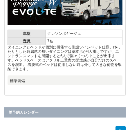
車型
クレソンボヤージュ
定員
7名
ダイニングとベッドが個別に機能する常設ツインベッド仕様。ゆっ
たりとした窮屈感の無いダイニングは基本形が4人掛けですが、エ
ントランスマットを展開すると6人で楽々くつろぐことが出来ま
す。ベッドスペースはアクリル二重窓の開放感が自分だけのスペー
スを演出。 着脱式のベッドは使用しない時は外して大きな荷物を収
納できます。
標準装備
予約カレンダー