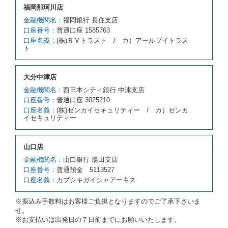
福岡那珂川店
クラスを除き予約時と同一の借受条件でレンタカー提
携先の代替レンタカーを貸し渡すものとします。な
金融機関名：
福岡銀行 長住支店
お、代替レンタカーの貸渡料金が予約された車種クラ
口座番号：
普通口座 1585763
スの貸渡料金より高くなるときは、予約した車種クラ
口座名義：
(株)ＲＶトラスト / カ）アールブイトラス
スの貸渡料金によるものとし、予約された車種クラス
ト
の貸渡料金より低くなるときは、当該代替レンタカー
の車種クラスの貸渡料金によるものとします。
借受人は、第１項の代替レンタカーの貸渡しの申入れ
大分中津店
を拒絶し、予約を取り消すことができるものとしま
金融機関名：
西日本シティ銀行 中津支店
す。
口座番号：
普通口座 3025210
前項の場合、第１項の貸渡しをすることができない原
口座名義：
(株)ゼンカイセキュリティー / カ）ゼンカ
因が、当社の責に帰する事由によるときには第４条第
イセキュリティー
４項の予約の取消しとして取り扱い、当社は受領済の
予約申込金を返還するものとします。
第３項の場合、第１項の貸渡しをすることができない
山口店
原因が、当社の責に帰さない事由による時には第４条
第５項の予約の取消しとして取り扱い、当社は受領済
金融機関名：
山口銀行 湯田支店
の予約申込金を返還するものとします。
口座番号：
普通預金 5113527
口座名義：
カブシキガイシャアーキス
第６条（免責）
当社及び借受人は、予約が取り消され、又は貸渡契約
※振込み手数料はお客様ご負担となりますのでご了承下さいま
が締結されなかったことについて、第４条及び第５条
せ。
に定める場合を除き、相互に何らの請求をしないもの
※お支払いは出発日の７日前までにお願いいたします。
とします。