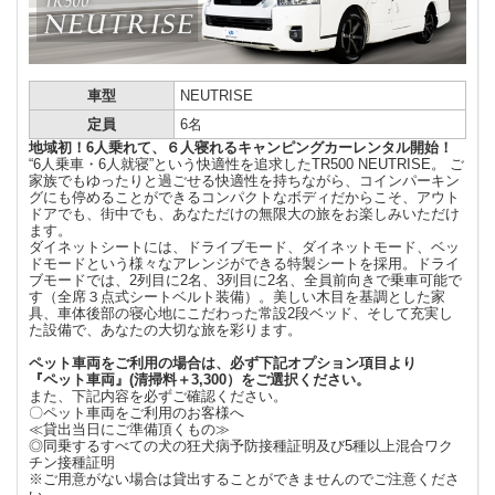
車型
NEUTRISE
定員
6名
地域初！6人乗れて、６人寝れるキャンピングカーレンタル開始！
“6人乗車・6人就寝”という快適性を追求したTR500 NEUTRISE。 ご
家族でもゆったりと過ごせる快適性を持ちながら、コインパーキン
グにも停めることができるコンパクトなボディだからこそ、アウト
ドアでも、街中でも、あなただけの無限大の旅をお楽しみいただけ
ます。
ダイネットシートには、ドライブモード、ダイネットモード、ベッ
ドモードという様々なアレンジができる特製シートを採用。ドライ
ブモードでは、2列目に2名、3列目に2名、全員前向きで乗車可能で
す（全席３点式シートベルト装備）。美しい木目を基調とした家
具、車体後部の寝心地にこだわった常設2段ベッド、そして充実し
た設備で、あなたの大切な旅を彩ります。
ペット車両をご利用の場合は、必ず下記オプション項目より
『ペット車両』(清掃料＋3,300）をご選択ください。
また、下記内容を必ずご確認ください。
〇ペット車両をご利用のお客様へ
≪貸出当日にご準備頂くもの≫
◎同乗するすべての犬の狂犬病予防接種証明及び5種以上混合ワク
チン接種証明
※ご用意がない場合は貸出することができませんのでご注意くださ