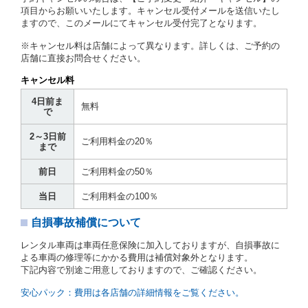
第７条（貸渡契約の締結）
項目からお願いいたします。キャンセル受付メールを送信いたし
ますので、このメールにてキャンセル受付完了となります。
借受人は第２条第１項に定める借受条件を明示し、当
社はこの約款、料金表等により貸渡条件を明示して、
※キャンセル料は店舗によって異なります。詳しくは、ご予約の
貸渡契約を締結するものとします。ただし、貸し渡す
店舗に直接お問合せください。
ことができるレンタカーがない場合又は借受人若しく
は運転者が第８条第１項若しくは第２項各号のいずれ
キャンセル料
かに該当する場合を除きます。
4日前ま
貸渡契約を締結した場合、借受人は当社に第１0条第
無料
で
１項に定める貸渡料金を支払うものとします。
運転者は、貸渡契約の締結にあたり、約款及び細則で
2～3日前
運転者の義務と定められた事項を遵守するものとしま
ご利用料金の20％
まで
す。
当社は、監督官庁の基本通達（注１）に基づき、貸渡
前日
ご利用料金の50％
簿(貸渡原票)及び第１３条第１項に規定する貸渡証に
運転者の氏名、住所、運転免許の種類及び運転免許証
当日
ご利用料金の100％
（注２）の番号を記載し、又は運転者の運転免許証の
写しを添付するため、貸渡契約の締結にあたり、借受
自損事故補償について
人に対し、借受人の指定する運転者（以下「運転者」
といいます。）の運転免許証の提示を求めるほか、そ
レンタル車両は車両任意保険に加入しておりますが、自損事故に
の写しの提出を求めることがあります。この場合、借
よる車両の修理等にかかる費用は補償対象外となります。
受人は、自己が運転者であるときは自己の運転免許証
下記内容で別途ご用意しておりますので、ご確認ください。
を提示し、
借受人と運転者が異なるときはその運転者
の運転免許証を提示
するものとします。
安心パック：費用は各店舗の詳細情報をご覧ください。
注１）監督官庁の基本通達とは、国土交通省自動車