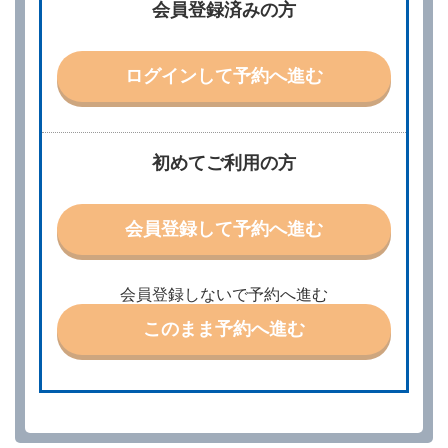
会員登録済みの方
別に定める料金表等に同意のうえ、別に定める方法に
より、借受開始日時、借受場所、借受期間、返還場
所、運転者、チャイルドシート等付属品の要否、その
他の借受条件（以下「借受条件」といいます。）を明
ログインして予約へ進む
示して予約の申込みを行うことができます。なお、当
社は、電話連絡並びに電子メールによる予約に応じま
すが、予約内容と実際に相違があった場合でも当社は
責任を負わないものとします。
当社は、借受人から予約の申込みがあったときは、原
初めてご利用の方
則として、当社の保有するレンタカーの範囲内で予約
に応ずるものとします。この場合、借受人は、当社が
特に認める場合を除き、別に定める予約申込金を支払
会員登録して予約へ進む
うものとします。
第３条（予約の変更）
借受人は、前条第１項の借受条件を変更しようとする
会員登録しないで予約へ進む
ときは、あらかじめ当社の承諾を受けなければならな
いものとします。
このまま予約へ進む
第４条（予約の取消し等）
借受人は、別に定める方法により予約を取り消すこと
ができます。
借受人が、借受人の都合により予約した借受開始時刻
を１時間以上経過してもレンタカー貸渡契約（以下