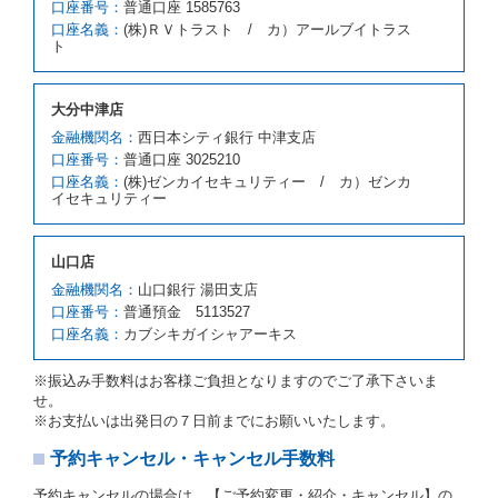
口座番号：
普通口座 1585763
スの貸渡料金より高くなるときは、予約した車種クラ
口座名義：
(株)ＲＶトラスト / カ）アールブイトラス
スの貸渡料金によるものとし、予約された車種クラス
ト
の貸渡料金より低くなるときは、当該代替レンタカー
の車種クラスの貸渡料金によるものとします。
借受人は、第１項の代替レンタカーの貸渡しの申入れ
大分中津店
を拒絶し、予約を取り消すことができるものとしま
金融機関名：
西日本シティ銀行 中津支店
す。
口座番号：
普通口座 3025210
前項の場合、第１項の貸渡しをすることができない原
口座名義：
(株)ゼンカイセキュリティー / カ）ゼンカ
因が、当社の責に帰する事由によるときには第４条第
イセキュリティー
４項の予約の取消しとして取り扱い、当社は受領済の
予約申込金を返還するものとします。
第３項の場合、第１項の貸渡しをすることができない
山口店
原因が、当社の責に帰さない事由による時には第４条
第５項の予約の取消しとして取り扱い、当社は受領済
金融機関名：
山口銀行 湯田支店
の予約申込金を返還するものとします。
口座番号：
普通預金 5113527
口座名義：
カブシキガイシャアーキス
第６条（免責）
当社及び借受人は、予約が取り消され、又は貸渡契約
※振込み手数料はお客様ご負担となりますのでご了承下さいま
が締結されなかったことについて、第４条及び第５条
せ。
に定める場合を除き、相互に何らの請求をしないもの
※お支払いは出発日の７日前までにお願いいたします。
とします。
予約キャンセル・キャンセル手数料
第３章／貸 渡 し
予約キャンセルの場合は、【ご予約変更・紹介・キャンセル】の