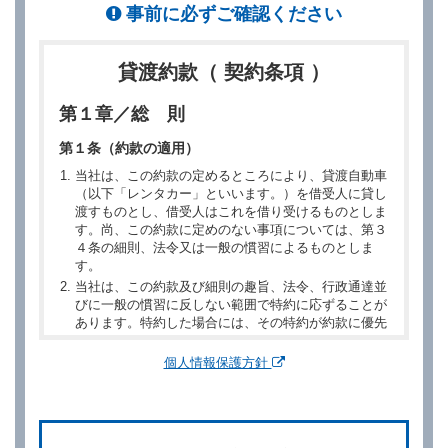
事前に必ずご確認ください
貸渡約款（ 契約条項 ）
第１章／総 則
第１条（約款の適用）
当社は、この約款の定めるところにより、貸渡自動車
（以下「レンタカー」といいます。）を借受人に貸し
渡すものとし、借受人はこれを借り受けるものとしま
す。尚、この約款に定めのない事項については、第３
４条の細則、法令又は一般の慣習によるものとしま
す。
当社は、この約款及び細則の趣旨、法令、行政通達並
びに一般の慣習に反しない範囲で特約に応ずることが
あります。特約した場合には、その特約が約款に優先
するものとします。
個人情報保護方針
第２章／予 約
第２条（予約の申込み）
借受人は、レンタカーを借りるにあたって、約款及び