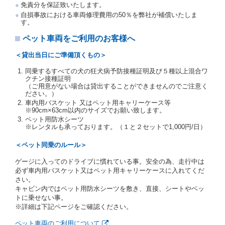
免責分を保証致いたします。
交通局長通達「レンタカーに関する基本通達」（自
自損事故における車両修理費用の50％を弊社が補償いたしま
旅第138号 平成7年6月13日）の２．(10)及び(11)の
す。
ことをいいます。
注２）運転免許証とは、道路交通法第９２条に規定
ペット車両をご利用のお客様へ
される運転免許証のうち、道路交通法施行規則第１
９条別記様式第１４の書式の運転免許証をいいま
＜貸出当日にご準備頂くもの＞
す。
同乗するすべての犬の狂犬病予防接種証明及び５種以上混合ワ
当社は、貸渡契約の締結にあたり、借受人及び運転者
クチン接種証明
に対し、運転免許証のほかに本人確認ができる書類の
（ご用意がない場合は貸出することができませんのでご注意く
提示を求め、及び提出された書類の写しをとることが
ださい。）
あります。
車内用バスケット 又はペット用キャリーケース等
当社は、貸渡契約の締結にあたり、借受期間中に借受
※90cm×63cm以内のサイズでお願い致します。
人及び運転者と連絡するための携帯電話番号等の告知
ペット用防水シーツ
※レンタルも承っております。（１と２セットで1,000円/日）
を求めます。
当社は、貸渡契約の締結にあたり、借受人に対し、ク
＜ペット同乗のルール＞
レジットカード若しくは現金による支払いを求め、又
はその他の支払方法を指定することがあります。
ゲージに入ってのドライブに慣れている事。安全の為、走行中は
借受人は契約後の借受期間の延長はできないものとし
必ず車内用バスケット又はペット用キャリーケースに入れてくだ
ます。
さい。
当社は、借受人又は運転者が前3項に従わない場合
キャビン内ではペット用防水シーツを敷き、直接、シートやベッ
は、貸渡契約の締結を拒絶するとともに、予約を取消
トに乗せない事。
すことができるものとします。なお、この場合の予約
※詳細は下記ページをご確認ください。
申込金等の扱いについては、第4条第5項を適用するも
のとします。
ペット車両のご利用について