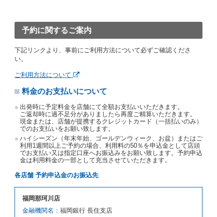
「貸渡契約」といいます。）締結手続きに着手しなか
ったときは、予約が取り消されたものとします。
前２項の場合、借受人は、別に定めるところにより予
約取消手数料を当社に支払うものとし、当社は、この
予約に関するご案内
予約取消手数料の支払いがあったときは、受領済の予
約申込金を借受人に返還するものとします。
下記リンクより、事前にご利用方法について必ずご確認くださ
当社の都合により、予約が取り消されたとき、又は貸
い。
渡契約が締結されなかったときは、当社は受領済の予
約申込金を返還するものとします。
ご利用方法について
事故、盗難、不返還、リコール、天災その他の借受人
料金のお支払いについて
若しくは当社のいずれの責にもよらない事由により貸
渡契約が締結されなかったときは、予約は取り消され
出発時に予定料金を店舗にて全額お支払いいただきます。
たものとします。この場合、当社は受領済の予約申込
ご返却時に過不足分がありましたら再度ご精算いただきます。
金を返還するものとします。
現金または、店舗が提携するクレジットカード（一括払いのみ）
でのお支払いをお願い致します。
第５条（代替レンタカー）
ハイシーズン（年末年始、ゴールデンウィーク、お盆）またはご
当社は、借受人から予約のあった車種クラスのレンタ
利用1週間以上ご予約の場合、利用料の50％を申込金として店頭
でお支払い又は指定口座へお振込みをお願い致します。予約申込
カーを貸し渡すことができないときは、予約と異なる
金は利用料金の一部として充当させていただきます。
車種クラスのレンタカー（以下「代替レンタカー」と
いいます。）の貸渡しを申し入れることができるもの
各店舗 予約申込金のお振込先
とします。
借受人が前項の申入れを承諾したときは、当社は車種
福岡那珂川店
クラスを除き予約時と同一の借受条件でレンタカー提
携先の代替レンタカーを貸し渡すものとします。な
金融機関名：
福岡銀行 長住支店
お、代替レンタカーの貸渡料金が予約された車種クラ