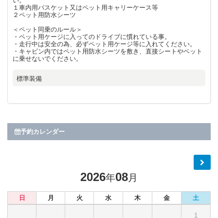
い。
１車内用バスケット又はペット用キャリーケース等
２ペット用防水シーツ
＜ペット同乗のルール＞
・ペット用ケージに入ってのドライブに慣れている事。
・走行中は安全の為、必ずペット用ケージ等に入れてください。
・キャビン内ではペット用防水シーツを敷き、直接シートやベット
に乗せないでください。
標準装備
予約カレンダー
2026
08
年
月
日
月
火
水
木
金
土
1