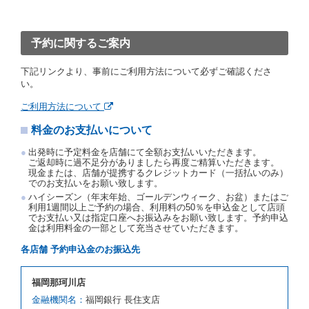
「貸渡契約」といいます。）締結手続きに着手しなか
ったときは、予約が取り消されたものとします。
前２項の場合、借受人は、別に定めるところにより予
約取消手数料を当社に支払うものとし、当社は、この
予約に関するご案内
予約取消手数料の支払いがあったときは、受領済の予
約申込金を借受人に返還するものとします。
下記リンクより、事前にご利用方法について必ずご確認くださ
当社の都合により、予約が取り消されたとき、又は貸
い。
渡契約が締結されなかったときは、当社は受領済の予
約申込金を返還するものとします。
ご利用方法について
事故、盗難、不返還、リコール、天災その他の借受人
料金のお支払いについて
若しくは当社のいずれの責にもよらない事由により貸
渡契約が締結されなかったときは、予約は取り消され
出発時に予定料金を店舗にて全額お支払いいただきます。
たものとします。この場合、当社は受領済の予約申込
ご返却時に過不足分がありましたら再度ご精算いただきます。
金を返還するものとします。
現金または、店舗が提携するクレジットカード（一括払いのみ）
でのお支払いをお願い致します。
第５条（代替レンタカー）
ハイシーズン（年末年始、ゴールデンウィーク、お盆）またはご
当社は、借受人から予約のあった車種クラスのレンタ
利用1週間以上ご予約の場合、利用料の50％を申込金として店頭
でお支払い又は指定口座へお振込みをお願い致します。予約申込
カーを貸し渡すことができないときは、予約と異なる
金は利用料金の一部として充当させていただきます。
車種クラスのレンタカー（以下「代替レンタカー」と
いいます。）の貸渡しを申し入れることができるもの
各店舗 予約申込金のお振込先
とします。
借受人が前項の申入れを承諾したときは、当社は車種
福岡那珂川店
クラスを除き予約時と同一の借受条件でレンタカー提
携先の代替レンタカーを貸し渡すものとします。な
金融機関名：
福岡銀行 長住支店
お、代替レンタカーの貸渡料金が予約された車種クラ