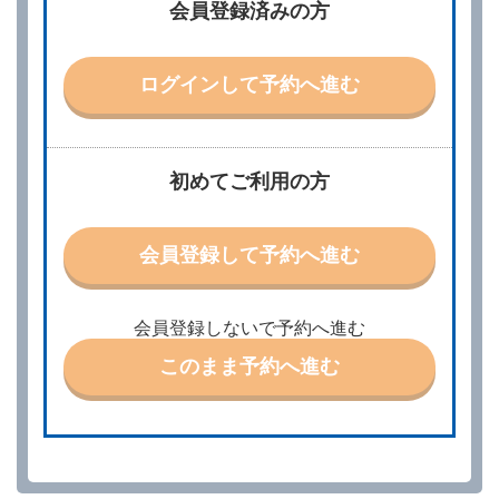
会員登録済みの方
別に定める料金表等に同意のうえ、別に定める方法に
より、借受開始日時、借受場所、借受期間、返還場
所、運転者、チャイルドシート等付属品の要否、その
他の借受条件（以下「借受条件」といいます。）を明
ログインして予約へ進む
示して予約の申込みを行うことができます。なお、当
社は、電話連絡並びに電子メールによる予約に応じま
すが、予約内容と実際に相違があった場合でも当社は
責任を負わないものとします。
当社は、借受人から予約の申込みがあったときは、原
初めてご利用の方
則として、当社の保有するレンタカーの範囲内で予約
に応ずるものとします。この場合、借受人は、当社が
特に認める場合を除き、別に定める予約申込金を支払
会員登録して予約へ進む
うものとします。
第３条（予約の変更）
借受人は、前条第１項の借受条件を変更しようとする
会員登録しないで予約へ進む
ときは、あらかじめ当社の承諾を受けなければならな
いものとします。
このまま予約へ進む
第４条（予約の取消し等）
借受人は、別に定める方法により予約を取り消すこと
ができます。
借受人が、借受人の都合により予約した借受開始時刻
を１時間以上経過してもレンタカー貸渡契約（以下