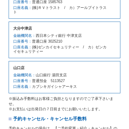
口座番号：
普通口座 1585763
スの貸渡料金より高くなるときは、予約した車種クラ
口座名義：
(株)ＲＶトラスト / カ）アールブイトラス
スの貸渡料金によるものとし、予約された車種クラス
ト
の貸渡料金より低くなるときは、当該代替レンタカー
の車種クラスの貸渡料金によるものとします。
借受人は、第１項の代替レンタカーの貸渡しの申入れ
大分中津店
を拒絶し、予約を取り消すことができるものとしま
金融機関名：
西日本シティ銀行 中津支店
す。
口座番号：
普通口座 3025210
前項の場合、第１項の貸渡しをすることができない原
口座名義：
(株)ゼンカイセキュリティー / カ）ゼンカ
因が、当社の責に帰する事由によるときには第４条第
イセキュリティー
４項の予約の取消しとして取り扱い、当社は受領済の
予約申込金を返還するものとします。
第３項の場合、第１項の貸渡しをすることができない
山口店
原因が、当社の責に帰さない事由による時には第４条
第５項の予約の取消しとして取り扱い、当社は受領済
金融機関名：
山口銀行 湯田支店
の予約申込金を返還するものとします。
口座番号：
普通預金 5113527
口座名義：
カブシキガイシャアーキス
第６条（免責）
当社及び借受人は、予約が取り消され、又は貸渡契約
※振込み手数料はお客様ご負担となりますのでご了承下さいま
が締結されなかったことについて、第４条及び第５条
せ。
に定める場合を除き、相互に何らの請求をしないもの
※お支払いは出発日の７日前までにお願いいたします。
とします。
予約キャンセル・キャンセル手数料
第３章／貸 渡 し
予約キャンセルの場合は、【ご予約変更・紹介・キャンセル】の