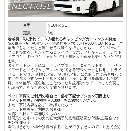
車型
NEUTRISE
定員
6名
地域初！6人乗れて、６人寝れるキャンピングカーレンタル開始！
“6人乗車・6人就寝”という快適性を追求したTR500 NEUTRISE。 ご
家族でもゆったりと過ごせる快適性を持ちながら、コインパーキン
グにも停めることができるコンパクトなボディだからこそ、アウト
ドアでも、街中でも、あなただけの無限大の旅をお楽しみいただけ
ます。
ダイネットシートには、ドライブモード、ダイネットモード、ベッ
ドモードという様々なアレンジができる特製シートを採用。ドライ
ブモードでは、2列目に2名、3列目に2名、全員前向きで乗車可能で
す（全席３点式シートベルト装備）。美しい木目を基調とした家
具、車体後部の寝心地にこだわった常設2段ベッド、そして充実し
た設備で、あなたの大切な旅を彩ります。
ペット車両をご利用の場合は、必ず下記オプション項目より
『ペット車両』(清掃料＋3,300）をご選択ください。
また、下記内容を必ずご確認ください。
〇ペット車両をご利用のお客様へ
≪貸出当日にご準備頂くもの≫
◎同乗するすべての犬の狂犬病予防接種証明及び5種以上混合ワク
チン接種証明
※ご用意がない場合は貸出することができませんのでご注意くださ