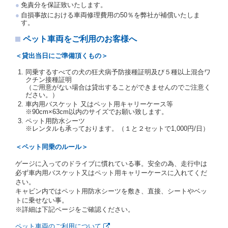
免責分を保証致いたします。
交通局長通達「レンタカーに関する基本通達」（自
自損事故における車両修理費用の50％を弊社が補償いたしま
旅第138号 平成7年6月13日）の２．(10)及び(11)の
す。
ことをいいます。
注２）運転免許証とは、道路交通法第９２条に規定
ペット車両をご利用のお客様へ
される運転免許証のうち、道路交通法施行規則第１
９条別記様式第１４の書式の運転免許証をいいま
＜貸出当日にご準備頂くもの＞
す。
同乗するすべての犬の狂犬病予防接種証明及び５種以上混合ワ
当社は、貸渡契約の締結にあたり、借受人及び運転者
クチン接種証明
に対し、運転免許証のほかに本人確認ができる書類の
（ご用意がない場合は貸出することができませんのでご注意く
提示を求め、及び提出された書類の写しをとることが
ださい。）
あります。
車内用バスケット 又はペット用キャリーケース等
当社は、貸渡契約の締結にあたり、借受期間中に借受
※90cm×63cm以内のサイズでお願い致します。
人及び運転者と連絡するための携帯電話番号等の告知
ペット用防水シーツ
※レンタルも承っております。（１と２セットで1,000円/日）
を求めます。
当社は、貸渡契約の締結にあたり、借受人に対し、ク
＜ペット同乗のルール＞
レジットカード若しくは現金による支払いを求め、又
はその他の支払方法を指定することがあります。
ゲージに入ってのドライブに慣れている事。安全の為、走行中は
借受人は契約後の借受期間の延長はできないものとし
必ず車内用バスケット又はペット用キャリーケースに入れてくだ
ます。
さい。
当社は、借受人又は運転者が前3項に従わない場合
キャビン内ではペット用防水シーツを敷き、直接、シートやベッ
は、貸渡契約の締結を拒絶するとともに、予約を取消
トに乗せない事。
すことができるものとします。なお、この場合の予約
※詳細は下記ページをご確認ください。
申込金等の扱いについては、第4条第5項を適用するも
のとします。
ペット車両のご利用について