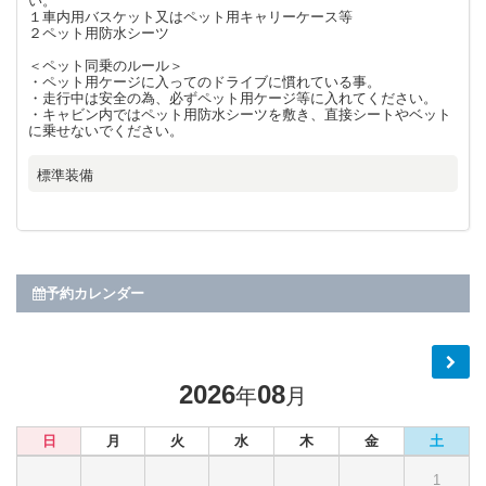
い。
１車内用バスケット又はペット用キャリーケース等
２ペット用防水シーツ
＜ペット同乗のルール＞
・ペット用ケージに入ってのドライブに慣れている事。
・走行中は安全の為、必ずペット用ケージ等に入れてください。
・キャビン内ではペット用防水シーツを敷き、直接シートやベット
に乗せないでください。
標準装備
予約カレンダー
2026
08
年
月
日
月
火
水
木
金
土
1