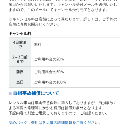
第７条（貸渡契約の締結）
項目からお願いいたします。キャンセル受付メールを送信いたし
ますので、このメールにてキャンセル受付完了となります。
借受人は第２条第１項に定める借受条件を明示し、当
社はこの約款、料金表等により貸渡条件を明示して、
※キャンセル料は店舗によって異なります。詳しくは、ご予約の
貸渡契約を締結するものとします。ただし、貸し渡す
店舗に直接お問合せください。
ことができるレンタカーがない場合又は借受人若しく
は運転者が第８条第１項若しくは第２項各号のいずれ
キャンセル料
かに該当する場合を除きます。
4日前ま
貸渡契約を締結した場合、借受人は当社に第１0条第
無料
で
１項に定める貸渡料金を支払うものとします。
運転者は、貸渡契約の締結にあたり、約款及び細則で
2～3日前
運転者の義務と定められた事項を遵守するものとしま
ご利用料金の20％
まで
す。
当社は、監督官庁の基本通達（注１）に基づき、貸渡
前日
ご利用料金の50％
簿(貸渡原票)及び第１３条第１項に規定する貸渡証に
運転者の氏名、住所、運転免許の種類及び運転免許証
当日
ご利用料金の100％
（注２）の番号を記載し、又は運転者の運転免許証の
写しを添付するため、貸渡契約の締結にあたり、借受
自損事故補償について
人に対し、借受人の指定する運転者（以下「運転者」
といいます。）の運転免許証の提示を求めるほか、そ
レンタル車両は車両任意保険に加入しておりますが、自損事故に
の写しの提出を求めることがあります。この場合、借
よる車両の修理等にかかる費用は補償対象外となります。
受人は、自己が運転者であるときは自己の運転免許証
下記内容で別途ご用意しておりますので、ご確認ください。
を提示し、
借受人と運転者が異なるときはその運転者
の運転免許証を提示
するものとします。
安心パック：費用は各店舗の詳細情報をご覧ください。
注１）監督官庁の基本通達とは、国土交通省自動車