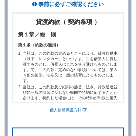
事前に必ずご確認ください
貸渡約款（ 契約条項 ）
第１章／総 則
第１条（約款の適用）
当社は、この約款の定めるところにより、貸渡自動車
（以下「レンタカー」といいます。）を借受人に貸し
渡すものとし、借受人はこれを借り受けるものとしま
す。尚、この約款に定めのない事項については、第３
４条の細則、法令又は一般の慣習によるものとしま
す。
当社は、この約款及び細則の趣旨、法令、行政通達並
びに一般の慣習に反しない範囲で特約に応ずることが
あります。特約した場合には、その特約が約款に優先
するものとします。
個人情報保護方針
第２章／予 約
第２条（予約の申込み）
借受人は、レンタカーを借りるにあたって、約款及び