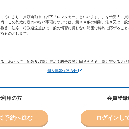
ところにより、貸渡自動車（以下「レンタカー」といいます。）を借受人に貸
。尚、この約款に定めのない事項については、第３４条の細則、法令又は一般
の趣旨、法令、行政通達並びに一般の慣習に反しない範囲で特約に応ずること
するものとします。
りるにあたって、約款及び別に定める料金表等に同意のうえ、別に定める方法
運転者、チャイルドシート等付属品の要否、その他の借受条件（以下「借受条
個人情報保護方針
できます。なお、当社は、電話連絡並びに電子メールによる予約に応じますが
わないものとします。
申込みがあったときは、原則として、当社の保有するレンタカーの範囲内で予
に認める場合を除き、別に定める予約申込金を支払うものとします。
ご利用の方
会員登録
受条件を変更しようとするときは、あらかじめ当社の承諾を受けなければなら
て予約へ進む
ログインし
により予約を取り消すことができます。
より予約した借受開始時刻を１時間以上経過してもレンタカー貸渡契約（以下