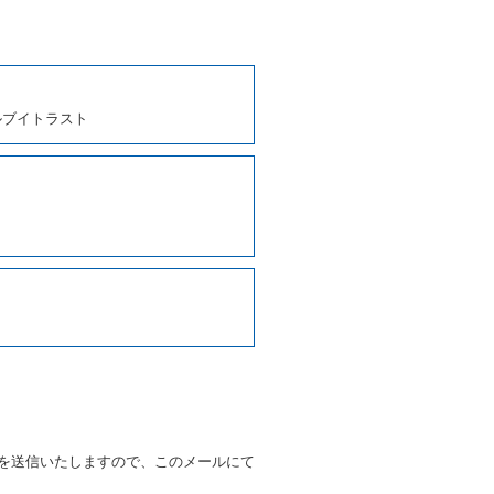
、貸渡契約を締結するものとし
ルブイトラスト
しくは第２項各号のいずれかに
ます。
に運転者の氏名、住所、運転免
契約の締結にあたり、借受人に
写しの提出を求めることがあり
なるときはその運転者の運転免
38号 平成7年6月13日）の
９条別記様式第１４の書式の運
の提示を求め、及び提出された
知を求めます。
を送信いたしますので、このメールにて
又はその他の支払方法を指定す