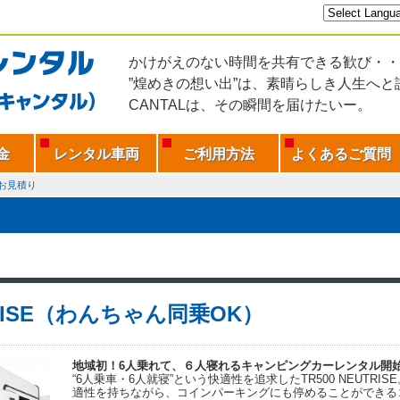
かけがえのない時間を共有できる歓び・・
”煌めきの想い出”は、素晴らしき人生へと
CANTALは、その瞬間を届けたいー。
金
レンタル車両
ご利用方法
よくあるご質問
お見積り
RISE（わんちゃん同乗OK）
地域初！6人乗れて、６人寝れるキャンピングカーレンタル開
“6人乗車・6人就寝”という快適性を追求したTR500 NEUTR
適性を持ちながら、コインパーキングにも停めることができる