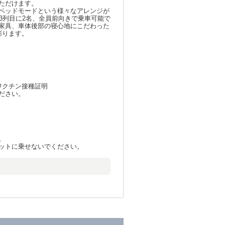
ただけます。
ベッドモードという様々なアレンジが
3列目に2名、全員前向きで乗車可能で
家具、車体後部の寝心地にこだわった
彩ります。
ワクチン接種証明
ださい。
。
ットに乗せないでください。