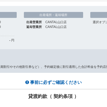
出発場所・返却場所
0
出発営業所
CANTAL山口店
選択オプ
0
返却営業所
CANTAL山口店
-
円
長期割引やその他割引券など）、予約確定後に割引適用した合計料金を予約店
事前に必ずご確認ください
貸渡約款（ 契約条項 ）