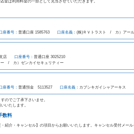
申込金は利用料金の一部として充当させていただきます。
める借受条件を明示し、当社はこの約款、料金表等により貸渡条件を明示して
口座番号：
普通口座 1585763
口座名義：
(株)ＲＶトラスト / カ）アー
とができるレンタカーがない場合又は借受人若しくは運転者が第８条第１項若
借受人は当社に第１0条第１項に定める貸渡料金を支払うものとします。
にあたり、約款及び細則で運転者の義務と定められた事項を遵守するものとし
支店
口座番号：
普通口座 3025210
（注１）に基づき、貸渡簿(貸渡原票)及び第１３条第１項に規定する貸渡証
ィー / カ）ゼンカイセキュリティー
注２）の番号を記載し、又は運転者の運転免許証の写しを添付するため、貸渡
転者（以下「運転者」といいます。）の運転免許証の提示を求めるほか、その
、自己が運転者であるときは自己の運転免許証を提示し、
借受人と運転者が異
す。
とは、国土交通省自動車交通局長通達「レンタカーに関する基本通達」（自旅第1
口座番号：
普通預金 5113527
口座名義：
カブシキガイシャアーキス
をいいます。
路交通法第９２条に規定される運転免許証のうち、道路交通法施行規則第１
ますのでご了承下さいませ。
願いいたします。
あたり、借受人及び運転者に対し、運転免許証のほかに本人確認ができる書類
ります。
手数料
あたり、借受期間中に借受人及び運転者と連絡するための携帯電話番号等の告
更・紹介・キャンセル】の項目からお願いいたします。キャンセル受付メール
あたり、借受人に対し、クレジットカード若しくは現金による支払いを求め、