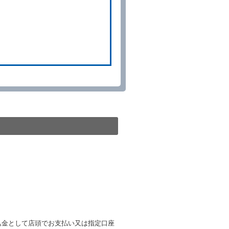
の予約取消手数料の支払いがあ
予約申込金を返還するものとし
貸渡契約が締結されなかったと
。
る車種クラスのレンタカー（以
提携先の代替レンタカーを貸し
きは、予約した車種クラスの貸
種クラスの貸渡料金によるもの
す。
第４項の予約の取消しとして取
条第５項の予約の取消しとして
条に定める場合を除き、相互に
込金として店頭でお支払い又は指定口座