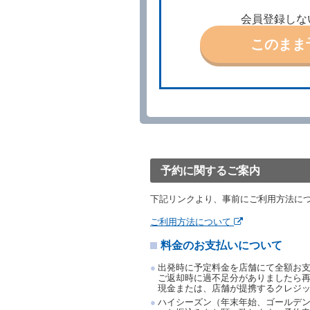
結手続きに着手しなかった
会員登録しな
前２項の場合、借受人は、
ったときは、受領済の予約
このまま
当社の都合により、予約が
ます。
事故、盗難、不返還、リコ
きは、予約は取り消された
第５条（代替レンタカー）
当社は、借受人から予約の
下「代替レンタカー」とい
借受人が前項の申入れを承
渡すものとします。なお、
予約に関するご案内
渡料金によるものとし、予
とします。
下記リンクより、事前にご利用方法に
借受人は、第１項の代替レ
前項の場合、第１項の貸渡
ご利用方法について
り扱い、当社は受領済の予
料金のお支払いについて
第３項の場合、第１項の貸
取り扱い、当社は受領済の
出発時に予定料金を店舗にて全額お
第６条（免責）
ご返却時に過不足分がありましたら
現金または、店舗が提携するクレジ
当社及び借受人は、予約が
ハイシーズン（年末年始、ゴールデン
何らの請求をしないものと