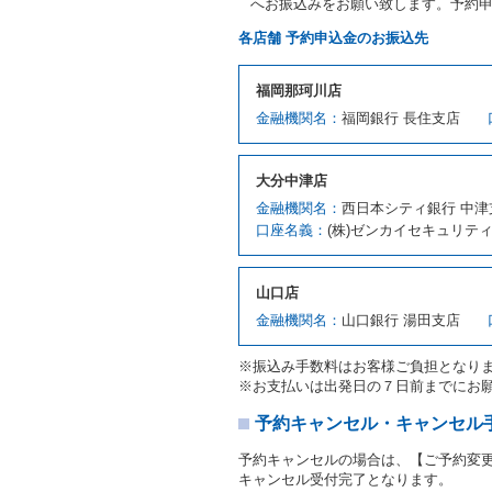
へお振込みをお願い致します。予約
第３章／貸 渡 し
各店舗 予約申込金のお振込先
第７条（貸渡契約の締結）
福岡那珂川店
借受人は第２条第１項に定
金融機関名：
福岡銀行 長住支店
ます。ただし、貸し渡すこ
該当する場合を除きます。
貸渡契約を締結した場合、
大分中津店
運転者は、貸渡契約の締結
金融機関名：
西日本シティ銀行 中津
当社は、監督官庁の基本通達
口座名義：
(株)ゼンカイセキュリテ
許の種類及び運転免許証（
対し、借受人の指定する運
ます。この場合、借受人は
山口店
許証を提示
するものとしま
注１）監督官庁の基本通達
金融機関名：
山口銀行 湯田支店
２．(10)及び(11)のこと
注２）運転免許証とは、道
※振込み手数料はお客様ご負担となり
転免許証をいいます。
※お支払いは出発日の７日前までにお
当社は、貸渡契約の締結に
書類の写しをとることがあ
予約キャンセル・キャンセル
当社は、貸渡契約の締結に
予約キャンセルの場合は、【ご予約変
当社は、貸渡契約の締結に
キャンセル受付完了となります。
ることがあります。