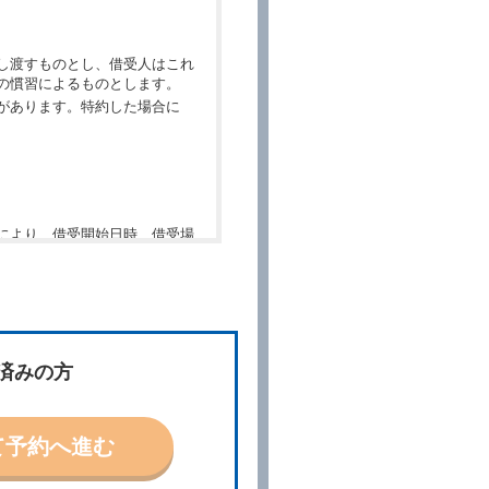
し渡すものとし、借受人はこれ
の慣習によるものとします。
があります。特約した場合に
により、借受開始日時、借受場
件」といいます。）を明示して
、予約内容と実際に相違があっ
約に応ずるものとします。この
済みの方
ないものとします。
て予約へ進む
「貸渡契約」といいます。）締