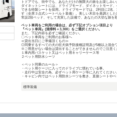
トドアでも、街中でも、あなただけの無限大の旅をお楽しみい
ダイネットシートには、ドライブモード、ダイネットモード、
できる特製シートを採用。ドライブモードでは、2列目に2名、
す（全席３点式シートベルト装備）。美しい木目を基調とした
常設2段ベッド、そして充実した設備で、あなたの大切な旅を
ペット車両をご利用の場合は、必ず下記オプション項目より
『ペット車両』(清掃料＋3,300）をご選択ください。
また、下記内容を必ずご確認ください。
〇ペット車両をご利用のお客様へ
≪貸出当日にご準備頂くもの≫
◎同乗するすべての犬の狂犬病予防接種証明及び5種以上混合
※ご用意がない場合は貸出することができませんのでご注意く
１車内用バスケット又はペット用キャリーケース等
２ペット用防水シーツ
＜ペット同乗のルール＞
・ペット用ケージに入ってのドライブに慣れている事。
・走行中は安全の為、必ずペット用ケージ等に入れてください
・キャビン内ではペット用防水シーツを敷き、直接シートやベ
標準装備