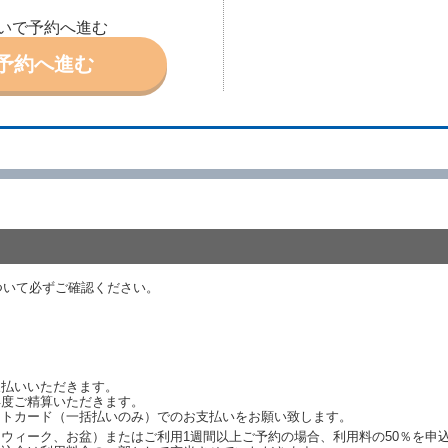
ときは、予約が取り消されたものとします。
いで予約へ進む
別に定めるところにより予約取消手数料を当社に支払うものとし、当社は、こ
申込金を借受人に返還するものとします。
予約へ進む
取り消されたとき、又は貸渡契約が締結されなかったときは、当社は受領済の
ール、天災その他の借受人若しくは当社のいずれの責にもよらない事由により
ものとします。この場合、当社は受領済の予約申込金を返還するものとします
あった車種クラスのレンタカーを貸し渡すことができないときは、予約と異な
います。）の貸渡しを申し入れることができるものとします。
諾したときは、当社は車種クラスを除き予約時と同一の借受条件でレンタカー
代替レンタカーの貸渡料金が予約された車種クラスの貸渡料金より高くなると
約された車種クラスの貸渡料金より低くなるときは、当該代替レンタカーの車
ついて必ずご確認ください。
ンタカーの貸渡しの申入れを拒絶し、予約を取り消すことができるものとしま
しをすることができない原因が、当社の責に帰する事由によるときには第４条
約申込金を返還するものとします。
渡しをすることができない原因が、当社の責に帰さない事由による時には第４
予約申込金を返還するものとします。
支払いいただきます。
再度ご精算いただきます。
ットカード（一括払いのみ）でのお支払いをお願い致します。
取り消され、又は貸渡契約が締結されなかったことについて、第４条及び第５
ウィーク、お盆）またはご利用1週間以上ご予約の場合、利用料の50％を申
します。