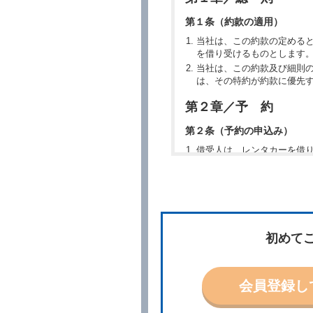
第１条（約款の適用）
当社は、この約款の定める
を借り受けるものとします
当社は、この約款及び細則
は、その特約が約款に優先
第２章／予 約
第２条（予約の申込み）
借受人は、レンタカーを借
所、借受期間、返還場所、
予約の申込みを行うことが
た場合でも当社は責任を負
当社は、借受人から予約の
場合、借受人は、当社が特
第３条（予約の変更）
初めて
借受人は、前条第１項の借
第４条（予約の取消し等）
会員登録し
借受人は、別に定める方法
借受人が、借受人の都合に