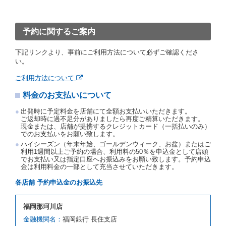
「貸渡契約」といいます。）締結手続きに着手しなか
ったときは、予約が取り消されたものとします。
前２項の場合、借受人は、別に定めるところにより予
約取消手数料を当社に支払うものとし、当社は、この
予約に関するご案内
予約取消手数料の支払いがあったときは、受領済の予
約申込金を借受人に返還するものとします。
下記リンクより、事前にご利用方法について必ずご確認くださ
当社の都合により、予約が取り消されたとき、又は貸
い。
渡契約が締結されなかったときは、当社は受領済の予
約申込金を返還するものとします。
ご利用方法について
事故、盗難、不返還、リコール、天災その他の借受人
料金のお支払いについて
若しくは当社のいずれの責にもよらない事由により貸
渡契約が締結されなかったときは、予約は取り消され
出発時に予定料金を店舗にて全額お支払いいただきます。
たものとします。この場合、当社は受領済の予約申込
ご返却時に過不足分がありましたら再度ご精算いただきます。
金を返還するものとします。
現金または、店舗が提携するクレジットカード（一括払いのみ）
でのお支払いをお願い致します。
第５条（代替レンタカー）
ハイシーズン（年末年始、ゴールデンウィーク、お盆）またはご
当社は、借受人から予約のあった車種クラスのレンタ
利用1週間以上ご予約の場合、利用料の50％を申込金として店頭
でお支払い又は指定口座へお振込みをお願い致します。予約申込
カーを貸し渡すことができないときは、予約と異なる
金は利用料金の一部として充当させていただきます。
車種クラスのレンタカー（以下「代替レンタカー」と
いいます。）の貸渡しを申し入れることができるもの
各店舗 予約申込金のお振込先
とします。
借受人が前項の申入れを承諾したときは、当社は車種
福岡那珂川店
クラスを除き予約時と同一の借受条件でレンタカー提
携先の代替レンタカーを貸し渡すものとします。な
金融機関名：
福岡銀行 長住支店
お、代替レンタカーの貸渡料金が予約された車種クラ