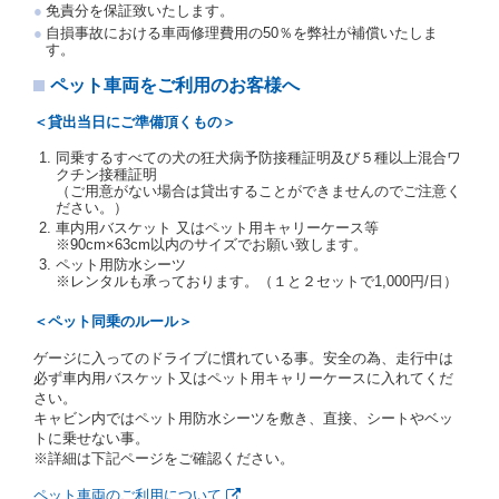
免責分を保証致いたします。
交通局長通達「レンタカーに関する基本通達」（自
自損事故における車両修理費用の50％を弊社が補償いたしま
旅第138号 平成7年6月13日）の２．(10)及び(11)の
す。
ことをいいます。
注２）運転免許証とは、道路交通法第９２条に規定
ペット車両をご利用のお客様へ
される運転免許証のうち、道路交通法施行規則第１
９条別記様式第１４の書式の運転免許証をいいま
＜貸出当日にご準備頂くもの＞
す。
同乗するすべての犬の狂犬病予防接種証明及び５種以上混合ワ
当社は、貸渡契約の締結にあたり、借受人及び運転者
クチン接種証明
に対し、運転免許証のほかに本人確認ができる書類の
（ご用意がない場合は貸出することができませんのでご注意く
提示を求め、及び提出された書類の写しをとることが
ださい。）
あります。
車内用バスケット 又はペット用キャリーケース等
当社は、貸渡契約の締結にあたり、借受期間中に借受
※90cm×63cm以内のサイズでお願い致します。
人及び運転者と連絡するための携帯電話番号等の告知
ペット用防水シーツ
※レンタルも承っております。（１と２セットで1,000円/日）
を求めます。
当社は、貸渡契約の締結にあたり、借受人に対し、ク
＜ペット同乗のルール＞
レジットカード若しくは現金による支払いを求め、又
はその他の支払方法を指定することがあります。
ゲージに入ってのドライブに慣れている事。安全の為、走行中は
借受人は契約後の借受期間の延長はできないものとし
必ず車内用バスケット又はペット用キャリーケースに入れてくだ
ます。
さい。
当社は、借受人又は運転者が前3項に従わない場合
キャビン内ではペット用防水シーツを敷き、直接、シートやベッ
は、貸渡契約の締結を拒絶するとともに、予約を取消
トに乗せない事。
すことができるものとします。なお、この場合の予約
※詳細は下記ページをご確認ください。
申込金等の扱いについては、第4条第5項を適用するも
のとします。
ペット車両のご利用について