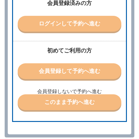
会員登録済みの方
別に定める料金表等に同意のうえ、別に定める方法に
より、借受開始日時、借受場所、借受期間、返還場
所、運転者、チャイルドシート等付属品の要否、その
他の借受条件（以下「借受条件」といいます。）を明
ログインして予約へ進む
示して予約の申込みを行うことができます。なお、当
社は、電話連絡並びに電子メールによる予約に応じま
すが、予約内容と実際に相違があった場合でも当社は
責任を負わないものとします。
当社は、借受人から予約の申込みがあったときは、原
初めてご利用の方
則として、当社の保有するレンタカーの範囲内で予約
に応ずるものとします。この場合、借受人は、当社が
特に認める場合を除き、別に定める予約申込金を支払
会員登録して予約へ進む
うものとします。
第３条（予約の変更）
借受人は、前条第１項の借受条件を変更しようとする
会員登録しないで予約へ進む
ときは、あらかじめ当社の承諾を受けなければならな
いものとします。
このまま予約へ進む
第４条（予約の取消し等）
借受人は、別に定める方法により予約を取り消すこと
ができます。
借受人が、借受人の都合により予約した借受開始時刻
を１時間以上経過してもレンタカー貸渡契約（以下