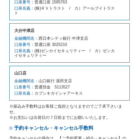
口座番号：
普通口座 1585763
スの貸渡料金より高くなるときは、予約した車種クラ
口座名義：
(株)ＲＶトラスト / カ）アールブイトラス
スの貸渡料金によるものとし、予約された車種クラス
ト
の貸渡料金より低くなるときは、当該代替レンタカー
の車種クラスの貸渡料金によるものとします。
借受人は、第１項の代替レンタカーの貸渡しの申入れ
大分中津店
を拒絶し、予約を取り消すことができるものとしま
金融機関名：
西日本シティ銀行 中津支店
す。
口座番号：
普通口座 3025210
前項の場合、第１項の貸渡しをすることができない原
口座名義：
(株)ゼンカイセキュリティー / カ）ゼンカ
因が、当社の責に帰する事由によるときには第４条第
イセキュリティー
４項の予約の取消しとして取り扱い、当社は受領済の
予約申込金を返還するものとします。
第３項の場合、第１項の貸渡しをすることができない
山口店
原因が、当社の責に帰さない事由による時には第４条
第５項の予約の取消しとして取り扱い、当社は受領済
金融機関名：
山口銀行 湯田支店
の予約申込金を返還するものとします。
口座番号：
普通預金 5113527
口座名義：
カブシキガイシャアーキス
第６条（免責）
当社及び借受人は、予約が取り消され、又は貸渡契約
※振込み手数料はお客様ご負担となりますのでご了承下さいま
が締結されなかったことについて、第４条及び第５条
せ。
に定める場合を除き、相互に何らの請求をしないもの
※お支払いは出発日の７日前までにお願いいたします。
とします。
予約キャンセル・キャンセル手数料
第３章／貸 渡 し
予約キャンセルの場合は、【ご予約変更・紹介・キャンセル】の