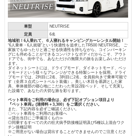
車型
NEUTRISE
定員
6名
地域初！6人乗れて、６人寝れるキャンピングカーレンタル開始！
“6人乗車・6人就寝”という快適性を追求したTR500 NEUTRISE。 ご
家族でもゆったりと過ごせる快適性を持ちながら、コインパーキン
グにも停めることができるコンパクトなボディだからこそ、アウト
ドアでも、街中でも、あなただけの無限大の旅をお楽しみいただけ
ます。
ダイネットシートには、ドライブモード、ダイネットモード、ベッ
ドモードという様々なアレンジができる特製シートを採用。ドライ
ブモードでは、2列目に2名、3列目に2名、全員前向きで乗車可能で
す（全席３点式シートベルト装備）。美しい木目を基調とした家
具、車体後部の寝心地にこだわった常設2段ベッド、そして充実し
た設備で、あなたの大切な旅を彩ります。
ペット車両をご利用の場合は、必ず下記オプション項目より
『ペット車両』(清掃料＋3,300）をご選択ください。
また、下記内容を必ずご確認ください。
〇ペット車両をご利用のお客様へ
≪貸出当日にご準備頂くもの≫
◎同乗するすべての犬の狂犬病予防接種証明及び5種以上混合ワク
チン接種証明
※ご用意がない場合は貸出することができませんのでご注意くださ