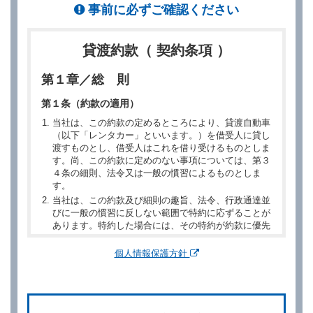
事前に必ずご確認ください
貸渡約款（ 契約条項 ）
第１章／総 則
第１条（約款の適用）
当社は、この約款の定めるところにより、貸渡自動車
（以下「レンタカー」といいます。）を借受人に貸し
渡すものとし、借受人はこれを借り受けるものとしま
す。尚、この約款に定めのない事項については、第３
４条の細則、法令又は一般の慣習によるものとしま
す。
当社は、この約款及び細則の趣旨、法令、行政通達並
びに一般の慣習に反しない範囲で特約に応ずることが
あります。特約した場合には、その特約が約款に優先
するものとします。
個人情報保護方針
第２章／予 約
第２条（予約の申込み）
借受人は、レンタカーを借りるにあたって、約款及び