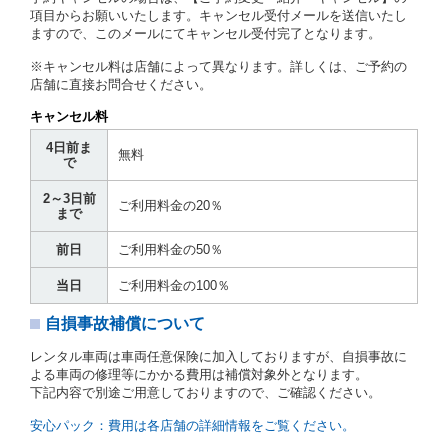
第７条（貸渡契約の締結）
項目からお願いいたします。キャンセル受付メールを送信いたし
ますので、このメールにてキャンセル受付完了となります。
借受人は第２条第１項に定める借受条件を明示し、当
社はこの約款、料金表等により貸渡条件を明示して、
※キャンセル料は店舗によって異なります。詳しくは、ご予約の
貸渡契約を締結するものとします。ただし、貸し渡す
店舗に直接お問合せください。
ことができるレンタカーがない場合又は借受人若しく
は運転者が第８条第１項若しくは第２項各号のいずれ
キャンセル料
かに該当する場合を除きます。
4日前ま
貸渡契約を締結した場合、借受人は当社に第１0条第
無料
で
１項に定める貸渡料金を支払うものとします。
運転者は、貸渡契約の締結にあたり、約款及び細則で
2～3日前
運転者の義務と定められた事項を遵守するものとしま
ご利用料金の20％
まで
す。
当社は、監督官庁の基本通達（注１）に基づき、貸渡
前日
ご利用料金の50％
簿(貸渡原票)及び第１３条第１項に規定する貸渡証に
運転者の氏名、住所、運転免許の種類及び運転免許証
当日
ご利用料金の100％
（注２）の番号を記載し、又は運転者の運転免許証の
写しを添付するため、貸渡契約の締結にあたり、借受
自損事故補償について
人に対し、借受人の指定する運転者（以下「運転者」
といいます。）の運転免許証の提示を求めるほか、そ
レンタル車両は車両任意保険に加入しておりますが、自損事故に
の写しの提出を求めることがあります。この場合、借
よる車両の修理等にかかる費用は補償対象外となります。
受人は、自己が運転者であるときは自己の運転免許証
下記内容で別途ご用意しておりますので、ご確認ください。
を提示し、
借受人と運転者が異なるときはその運転者
の運転免許証を提示
するものとします。
安心パック：費用は各店舗の詳細情報をご覧ください。
注１）監督官庁の基本通達とは、国土交通省自動車