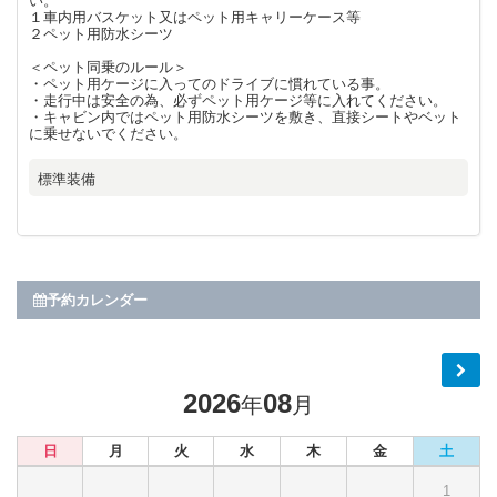
い。
１車内用バスケット又はペット用キャリーケース等
２ペット用防水シーツ
＜ペット同乗のルール＞
・ペット用ケージに入ってのドライブに慣れている事。
・走行中は安全の為、必ずペット用ケージ等に入れてください。
・キャビン内ではペット用防水シーツを敷き、直接シートやベット
に乗せないでください。
標準装備
予約カレンダー
2026
08
年
月
日
月
火
水
木
金
土
1