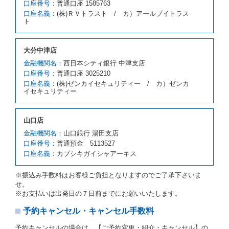
口座番号：
普通口座 1585763
スの貸渡料金より高くなるときは、予約した車種クラ
口座名義：
(株)ＲＶトラスト / カ）アールブイトラス
スの貸渡料金によるものとし、予約された車種クラス
ト
の貸渡料金より低くなるときは、当該代替レンタカー
の車種クラスの貸渡料金によるものとします。
借受人は、第１項の代替レンタカーの貸渡しの申入れ
大分中津店
を拒絶し、予約を取り消すことができるものとしま
金融機関名：
西日本シティ銀行 中津支店
す。
口座番号：
普通口座 3025210
前項の場合、第１項の貸渡しをすることができない原
口座名義：
(株)ゼンカイセキュリティー / カ）ゼンカ
因が、当社の責に帰する事由によるときには第４条第
イセキュリティー
４項の予約の取消しとして取り扱い、当社は受領済の
予約申込金を返還するものとします。
第３項の場合、第１項の貸渡しをすることができない
山口店
原因が、当社の責に帰さない事由による時には第４条
第５項の予約の取消しとして取り扱い、当社は受領済
金融機関名：
山口銀行 湯田支店
の予約申込金を返還するものとします。
口座番号：
普通預金 5113527
口座名義：
カブシキガイシャアーキス
第６条（免責）
当社及び借受人は、予約が取り消され、又は貸渡契約
※振込み手数料はお客様ご負担となりますのでご了承下さいま
が締結されなかったことについて、第４条及び第５条
せ。
に定める場合を除き、相互に何らの請求をしないもの
※お支払いは出発日の７日前までにお願いいたします。
とします。
予約キャンセル・キャンセル手数料
第３章／貸 渡 し
予約キャンセルの場合は、【ご予約変更・紹介・キャンセル】の