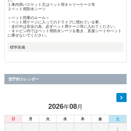
い。
１車内用バスケット又はペット用キャリーケース等
２ペット用防水シーツ
＜ペット同乗のルール＞
・ペット用ケージに入ってのドライブに慣れている事。
・走行中は安全の為、必ずペット用ケージ等に入れてください。
・キャビン内ではペット用防水シーツを敷き、直接シートやベット
に乗せないでください。
標準装備
予約カレンダー
2026
08
年
月
日
月
火
水
木
金
土
1