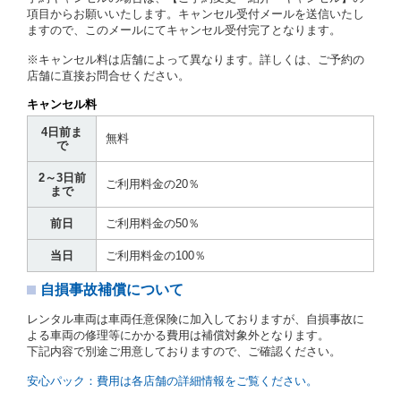
第７条（貸渡契約の締結）
項目からお願いいたします。キャンセル受付メールを送信いたし
ますので、このメールにてキャンセル受付完了となります。
借受人は第２条第１項に定める借受条件を明示し、当
社はこの約款、料金表等により貸渡条件を明示して、
※キャンセル料は店舗によって異なります。詳しくは、ご予約の
貸渡契約を締結するものとします。ただし、貸し渡す
店舗に直接お問合せください。
ことができるレンタカーがない場合又は借受人若しく
は運転者が第８条第１項若しくは第２項各号のいずれ
キャンセル料
かに該当する場合を除きます。
4日前ま
貸渡契約を締結した場合、借受人は当社に第１0条第
無料
で
１項に定める貸渡料金を支払うものとします。
運転者は、貸渡契約の締結にあたり、約款及び細則で
2～3日前
運転者の義務と定められた事項を遵守するものとしま
ご利用料金の20％
まで
す。
当社は、監督官庁の基本通達（注１）に基づき、貸渡
前日
ご利用料金の50％
簿(貸渡原票)及び第１３条第１項に規定する貸渡証に
運転者の氏名、住所、運転免許の種類及び運転免許証
当日
ご利用料金の100％
（注２）の番号を記載し、又は運転者の運転免許証の
写しを添付するため、貸渡契約の締結にあたり、借受
自損事故補償について
人に対し、借受人の指定する運転者（以下「運転者」
といいます。）の運転免許証の提示を求めるほか、そ
レンタル車両は車両任意保険に加入しておりますが、自損事故に
の写しの提出を求めることがあります。この場合、借
よる車両の修理等にかかる費用は補償対象外となります。
受人は、自己が運転者であるときは自己の運転免許証
下記内容で別途ご用意しておりますので、ご確認ください。
を提示し、
借受人と運転者が異なるときはその運転者
の運転免許証を提示
するものとします。
安心パック：費用は各店舗の詳細情報をご覧ください。
注１）監督官庁の基本通達とは、国土交通省自動車