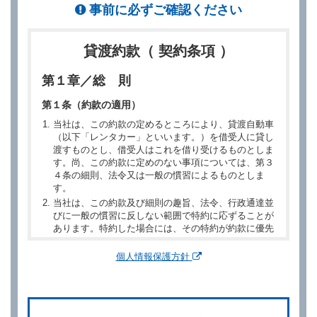
事前に必ずご確認ください
貸渡約款（ 契約条項 ）
第１章／総 則
第１条（約款の適用）
当社は、この約款の定めるところにより、貸渡自動車
（以下「レンタカー」といいます。）を借受人に貸し
渡すものとし、借受人はこれを借り受けるものとしま
す。尚、この約款に定めのない事項については、第３
４条の細則、法令又は一般の慣習によるものとしま
す。
当社は、この約款及び細則の趣旨、法令、行政通達並
びに一般の慣習に反しない範囲で特約に応ずることが
あります。特約した場合には、その特約が約款に優先
するものとします。
個人情報保護方針
第２章／予 約
第２条（予約の申込み）
借受人は、レンタカーを借りるにあたって、約款及び