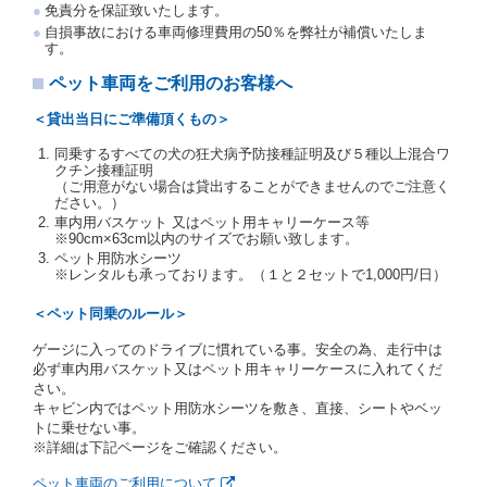
免責分を保証致いたします。
交通局長通達「レンタカーに関する基本通達」（自
自損事故における車両修理費用の50％を弊社が補償いたしま
旅第138号 平成7年6月13日）の２．(10)及び(11)の
す。
ことをいいます。
注２）運転免許証とは、道路交通法第９２条に規定
ペット車両をご利用のお客様へ
される運転免許証のうち、道路交通法施行規則第１
９条別記様式第１４の書式の運転免許証をいいま
＜貸出当日にご準備頂くもの＞
す。
同乗するすべての犬の狂犬病予防接種証明及び５種以上混合ワ
当社は、貸渡契約の締結にあたり、借受人及び運転者
クチン接種証明
に対し、運転免許証のほかに本人確認ができる書類の
（ご用意がない場合は貸出することができませんのでご注意く
提示を求め、及び提出された書類の写しをとることが
ださい。）
あります。
車内用バスケット 又はペット用キャリーケース等
当社は、貸渡契約の締結にあたり、借受期間中に借受
※90cm×63cm以内のサイズでお願い致します。
人及び運転者と連絡するための携帯電話番号等の告知
ペット用防水シーツ
※レンタルも承っております。（１と２セットで1,000円/日）
を求めます。
当社は、貸渡契約の締結にあたり、借受人に対し、ク
＜ペット同乗のルール＞
レジットカード若しくは現金による支払いを求め、又
はその他の支払方法を指定することがあります。
ゲージに入ってのドライブに慣れている事。安全の為、走行中は
借受人は契約後の借受期間の延長はできないものとし
必ず車内用バスケット又はペット用キャリーケースに入れてくだ
ます。
さい。
当社は、借受人又は運転者が前3項に従わない場合
キャビン内ではペット用防水シーツを敷き、直接、シートやベッ
は、貸渡契約の締結を拒絶するとともに、予約を取消
トに乗せない事。
すことができるものとします。なお、この場合の予約
※詳細は下記ページをご確認ください。
申込金等の扱いについては、第4条第5項を適用するも
のとします。
ペット車両のご利用について