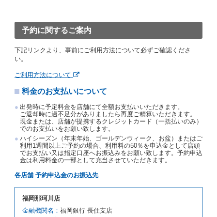
「貸渡契約」といいます。）締結手続きに着手しなか
ったときは、予約が取り消されたものとします。
前２項の場合、借受人は、別に定めるところにより予
約取消手数料を当社に支払うものとし、当社は、この
予約に関するご案内
予約取消手数料の支払いがあったときは、受領済の予
約申込金を借受人に返還するものとします。
下記リンクより、事前にご利用方法について必ずご確認くださ
当社の都合により、予約が取り消されたとき、又は貸
い。
渡契約が締結されなかったときは、当社は受領済の予
約申込金を返還するものとします。
ご利用方法について
事故、盗難、不返還、リコール、天災その他の借受人
料金のお支払いについて
若しくは当社のいずれの責にもよらない事由により貸
渡契約が締結されなかったときは、予約は取り消され
出発時に予定料金を店舗にて全額お支払いいただきます。
たものとします。この場合、当社は受領済の予約申込
ご返却時に過不足分がありましたら再度ご精算いただきます。
金を返還するものとします。
現金または、店舗が提携するクレジットカード（一括払いのみ）
でのお支払いをお願い致します。
第５条（代替レンタカー）
ハイシーズン（年末年始、ゴールデンウィーク、お盆）またはご
当社は、借受人から予約のあった車種クラスのレンタ
利用1週間以上ご予約の場合、利用料の50％を申込金として店頭
でお支払い又は指定口座へお振込みをお願い致します。予約申込
カーを貸し渡すことができないときは、予約と異なる
金は利用料金の一部として充当させていただきます。
車種クラスのレンタカー（以下「代替レンタカー」と
いいます。）の貸渡しを申し入れることができるもの
各店舗 予約申込金のお振込先
とします。
借受人が前項の申入れを承諾したときは、当社は車種
福岡那珂川店
クラスを除き予約時と同一の借受条件でレンタカー提
携先の代替レンタカーを貸し渡すものとします。な
金融機関名：
福岡銀行 長住支店
お、代替レンタカーの貸渡料金が予約された車種クラ