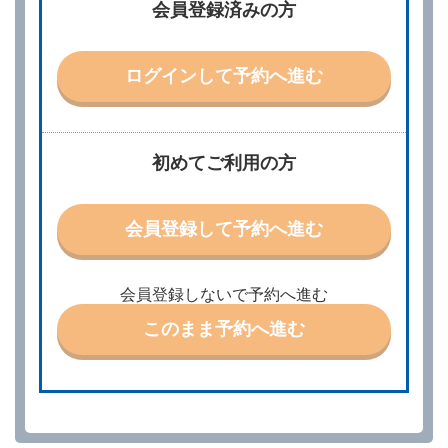
会員登録済みの方
別に定める料金表等に同意のうえ、別に定める方法に
より、借受開始日時、借受場所、借受期間、返還場
所、運転者、チャイルドシート等付属品の要否、その
他の借受条件（以下「借受条件」といいます。）を明
ログインして予約へ進む
示して予約の申込みを行うことができます。なお、当
社は、電話連絡並びに電子メールによる予約に応じま
すが、予約内容と実際に相違があった場合でも当社は
責任を負わないものとします。
当社は、借受人から予約の申込みがあったときは、原
初めてご利用の方
則として、当社の保有するレンタカーの範囲内で予約
に応ずるものとします。この場合、借受人は、当社が
特に認める場合を除き、別に定める予約申込金を支払
会員登録して予約へ進む
うものとします。
第３条（予約の変更）
借受人は、前条第１項の借受条件を変更しようとする
会員登録しないで予約へ進む
ときは、あらかじめ当社の承諾を受けなければならな
いものとします。
このまま予約へ進む
第４条（予約の取消し等）
借受人は、別に定める方法により予約を取り消すこと
ができます。
借受人が、借受人の都合により予約した借受開始時刻
を１時間以上経過してもレンタカー貸渡契約（以下