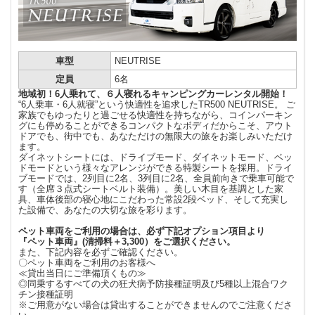
車型
NEUTRISE
定員
6名
地域初！6人乗れて、６人寝れるキャンピングカーレンタル開始！
“6人乗車・6人就寝”という快適性を追求したTR500 NEUTRISE。 ご
家族でもゆったりと過ごせる快適性を持ちながら、コインパーキン
グにも停めることができるコンパクトなボディだからこそ、アウト
ドアでも、街中でも、あなただけの無限大の旅をお楽しみいただけ
ます。
ダイネットシートには、ドライブモード、ダイネットモード、ベッ
ドモードという様々なアレンジができる特製シートを採用。ドライ
ブモードでは、2列目に2名、3列目に2名、全員前向きで乗車可能で
す（全席３点式シートベルト装備）。美しい木目を基調とした家
具、車体後部の寝心地にこだわった常設2段ベッド、そして充実し
た設備で、あなたの大切な旅を彩ります。
ペット車両をご利用の場合は、必ず下記オプション項目より
『ペット車両』(清掃料＋3,300）をご選択ください。
また、下記内容を必ずご確認ください。
〇ペット車両をご利用のお客様へ
≪貸出当日にご準備頂くもの≫
◎同乗するすべての犬の狂犬病予防接種証明及び5種以上混合ワク
チン接種証明
※ご用意がない場合は貸出することができませんのでご注意くださ