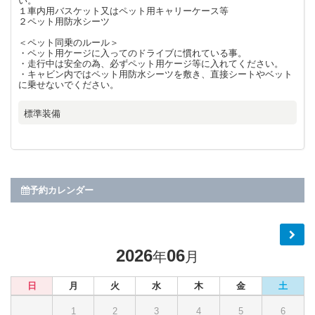
い。
１車内用バスケット又はペット用キャリーケース等
２ペット用防水シーツ
＜ペット同乗のルール＞
・ペット用ケージに入ってのドライブに慣れている事。
・走行中は安全の為、必ずペット用ケージ等に入れてください。
・キャビン内ではペット用防水シーツを敷き、直接シートやベット
に乗せないでください。
標準装備
予約カレンダー
2026
06
年
月
日
月
火
水
木
金
土
1
2
3
4
5
6