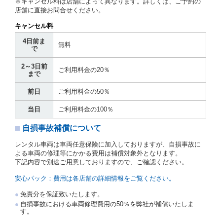
※キャンセル料は店舗によって異なります。詳しくは、ご予約の
貸渡契約を締結するものとします。ただし、貸し渡す
店舗に直接お問合せください。
ことができるレンタカーがない場合又は借受人若しく
は運転者が第８条第１項若しくは第２項各号のいずれ
キャンセル料
かに該当する場合を除きます。
4日前ま
貸渡契約を締結した場合、借受人は当社に第１0条第
無料
で
１項に定める貸渡料金を支払うものとします。
運転者は、貸渡契約の締結にあたり、約款及び細則で
2～3日前
運転者の義務と定められた事項を遵守するものとしま
ご利用料金の20％
まで
す。
当社は、監督官庁の基本通達（注１）に基づき、貸渡
前日
ご利用料金の50％
簿(貸渡原票)及び第１３条第１項に規定する貸渡証に
運転者の氏名、住所、運転免許の種類及び運転免許証
当日
ご利用料金の100％
（注２）の番号を記載し、又は運転者の運転免許証の
写しを添付するため、貸渡契約の締結にあたり、借受
自損事故補償について
人に対し、借受人の指定する運転者（以下「運転者」
といいます。）の運転免許証の提示を求めるほか、そ
レンタル車両は車両任意保険に加入しておりますが、自損事故に
の写しの提出を求めることがあります。この場合、借
よる車両の修理等にかかる費用は補償対象外となります。
受人は、自己が運転者であるときは自己の運転免許証
下記内容で別途ご用意しておりますので、ご確認ください。
を提示し、
借受人と運転者が異なるときはその運転者
の運転免許証を提示
するものとします。
安心パック：費用は各店舗の詳細情報をご覧ください。
注１）監督官庁の基本通達とは、国土交通省自動車
免責分を保証致いたします。
交通局長通達「レンタカーに関する基本通達」（自
自損事故における車両修理費用の50％を弊社が補償いたしま
旅第138号 平成7年6月13日）の２．(10)及び(11)の
す。
ことをいいます。