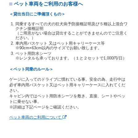
注２）運転免許証とは、道路交通法第９２条に規定
ペット車両をご利用のお客様へ
される運転免許証のうち、道路交通法施行規則第１
９条別記様式第１４の書式の運転免許証をいいま
＜貸出当日にご準備頂くもの＞
す。
同乗するすべての犬の狂犬病予防接種証明及び５種以上混合ワ
当社は、貸渡契約の締結にあたり、借受人及び運転者
クチン接種証明
に対し、運転免許証のほかに本人確認ができる書類の
（ご用意がない場合は貸出することができませんのでご注意く
提示を求め、及び提出された書類の写しをとることが
ださい。）
あります。
車内用バスケット 又はペット用キャリーケース等
当社は、貸渡契約の締結にあたり、借受期間中に借受
※90cm×63cm以内のサイズでお願い致します。
人及び運転者と連絡するための携帯電話番号等の告知
ペット用防水シーツ
※レンタルも承っております。（１と２セットで1,000円/日）
を求めます。
当社は、貸渡契約の締結にあたり、借受人に対し、ク
＜ペット同乗のルール＞
レジットカード若しくは現金による支払いを求め、又
はその他の支払方法を指定することがあります。
ゲージに入ってのドライブに慣れている事。安全の為、走行中は
借受人は契約後の借受期間の延長はできないものとし
必ず車内用バスケット又はペット用キャリーケースに入れてくだ
ます。
さい。
当社は、借受人又は運転者が前3項に従わない場合
キャビン内ではペット用防水シーツを敷き、直接、シートやベッ
は、貸渡契約の締結を拒絶するとともに、予約を取消
トに乗せない事。
すことができるものとします。なお、この場合の予約
※詳細は下記ページをご確認ください。
申込金等の扱いについては、第4条第5項を適用するも
のとします。
ペット車両のご利用について
第８条（貸渡契約の締結の拒絶）
借受人（運転者）が次の各号のいずれかに該当すると