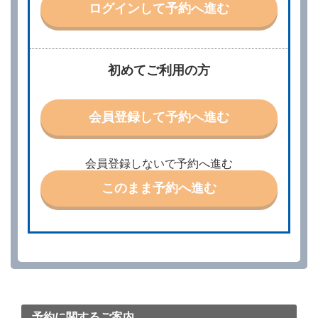
ログインして予約へ進む
示して予約の申込みを行うことができます。なお、当
社は、電話連絡並びに電子メールによる予約に応じま
すが、予約内容と実際に相違があった場合でも当社は
責任を負わないものとします。
当社は、借受人から予約の申込みがあったときは、原
初めてご利用の方
則として、当社の保有するレンタカーの範囲内で予約
に応ずるものとします。この場合、借受人は、当社が
特に認める場合を除き、別に定める予約申込金を支払
会員登録して予約へ進む
うものとします。
第３条（予約の変更）
借受人は、前条第１項の借受条件を変更しようとする
会員登録しないで予約へ進む
ときは、あらかじめ当社の承諾を受けなければならな
いものとします。
このまま予約へ進む
第４条（予約の取消し等）
借受人は、別に定める方法により予約を取り消すこと
ができます。
借受人が、借受人の都合により予約した借受開始時刻
を１時間以上経過してもレンタカー貸渡契約（以下
「貸渡契約」といいます。）締結手続きに着手しなか
ったときは、予約が取り消されたものとします。
前２項の場合、借受人は、別に定めるところにより予
約取消手数料を当社に支払うものとし、当社は、この
予約に関するご案内