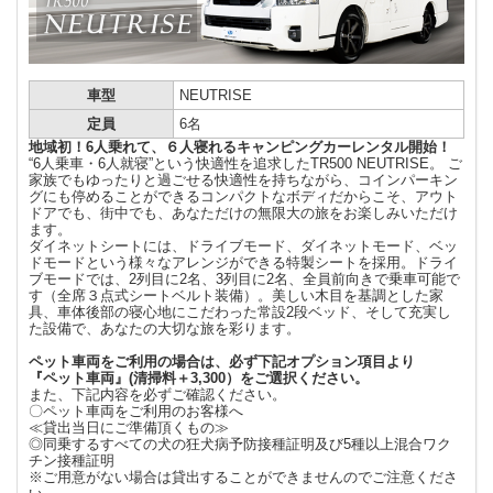
車型
NEUTRISE
定員
6名
地域初！6人乗れて、６人寝れるキャンピングカーレンタル開始！
“6人乗車・6人就寝”という快適性を追求したTR500 NEUTRISE。 ご
家族でもゆったりと過ごせる快適性を持ちながら、コインパーキン
グにも停めることができるコンパクトなボディだからこそ、アウト
ドアでも、街中でも、あなただけの無限大の旅をお楽しみいただけ
ます。
ダイネットシートには、ドライブモード、ダイネットモード、ベッ
ドモードという様々なアレンジができる特製シートを採用。ドライ
ブモードでは、2列目に2名、3列目に2名、全員前向きで乗車可能で
す（全席３点式シートベルト装備）。美しい木目を基調とした家
具、車体後部の寝心地にこだわった常設2段ベッド、そして充実し
た設備で、あなたの大切な旅を彩ります。
ペット車両をご利用の場合は、必ず下記オプション項目より
『ペット車両』(清掃料＋3,300）をご選択ください。
また、下記内容を必ずご確認ください。
〇ペット車両をご利用のお客様へ
≪貸出当日にご準備頂くもの≫
◎同乗するすべての犬の狂犬病予防接種証明及び5種以上混合ワク
チン接種証明
※ご用意がない場合は貸出することができませんのでご注意くださ