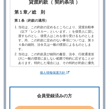
貸渡約款（ 契約条項 ）
第１章／総 則
第１条（約款の適用）
当社は、この約款の定めるところにより、貸渡自動車
（以下「レンタカー」といいます。）を借受人に貸し
渡すものとし、借受人はこれを借り受けるものとしま
す。尚、この約款に定めのない事項については、第３
４条の細則、法令又は一般の慣習によるものとしま
す。
当社は、この約款及び細則の趣旨、法令、行政通達並
びに一般の慣習に反しない範囲で特約に応ずることが
あります。特約した場合には、その特約が約款に優先
するものとします。
個人情報保護方針
第２章／予 約
第２条（予約の申込み）
借受人は、レンタカーを借りるにあたって、約款及び
会員登録済みの方
別に定める料金表等に同意のうえ、別に定める方法に
より、借受開始日時、借受場所、借受期間、返還場
所、運転者、チャイルドシート等付属品の要否、その
他の借受条件（以下「借受条件」といいます。）を明