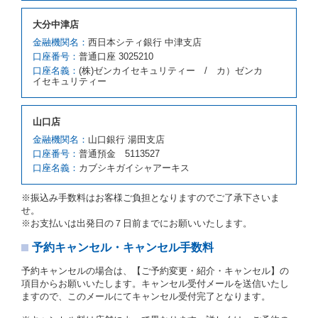
の車種クラスの貸渡料金によるものとします。
借受人は、第１項の代替レンタカーの貸渡しの申入れ
大分中津店
を拒絶し、予約を取り消すことができるものとしま
金融機関名：
西日本シティ銀行 中津支店
す。
口座番号：
普通口座 3025210
前項の場合、第１項の貸渡しをすることができない原
口座名義：
(株)ゼンカイセキュリティー / カ）ゼンカ
因が、当社の責に帰する事由によるときには第４条第
イセキュリティー
４項の予約の取消しとして取り扱い、当社は受領済の
予約申込金を返還するものとします。
第３項の場合、第１項の貸渡しをすることができない
山口店
原因が、当社の責に帰さない事由による時には第４条
第５項の予約の取消しとして取り扱い、当社は受領済
金融機関名：
山口銀行 湯田支店
の予約申込金を返還するものとします。
口座番号：
普通預金 5113527
口座名義：
カブシキガイシャアーキス
第６条（免責）
当社及び借受人は、予約が取り消され、又は貸渡契約
※振込み手数料はお客様ご負担となりますのでご了承下さいま
が締結されなかったことについて、第４条及び第５条
せ。
に定める場合を除き、相互に何らの請求をしないもの
※お支払いは出発日の７日前までにお願いいたします。
とします。
予約キャンセル・キャンセル手数料
第３章／貸 渡 し
予約キャンセルの場合は、【ご予約変更・紹介・キャンセル】の
第７条（貸渡契約の締結）
項目からお願いいたします。キャンセル受付メールを送信いたし
ますので、このメールにてキャンセル受付完了となります。
借受人は第２条第１項に定める借受条件を明示し、当
社はこの約款、料金表等により貸渡条件を明示して、