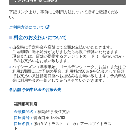
予約取消手数料の支払いがあったときは、受領済の予
約申込金を借受人に返還するものとします。
下記リンクより、事前にご利用方法について必ずご確認くださ
当社の都合により、予約が取り消されたとき、又は貸
い。
渡契約が締結されなかったときは、当社は受領済の予
約申込金を返還するものとします。
ご利用方法について
事故、盗難、不返還、リコール、天災その他の借受人
料金のお支払いについて
若しくは当社のいずれの責にもよらない事由により貸
渡契約が締結されなかったときは、予約は取り消され
出発時に予定料金を店舗にて全額お支払いいただきます。
たものとします。この場合、当社は受領済の予約申込
ご返却時に過不足分がありましたら再度ご精算いただきます。
金を返還するものとします。
現金または、店舗が提携するクレジットカード（一括払いのみ）
でのお支払いをお願い致します。
第５条（代替レンタカー）
ハイシーズン（年末年始、ゴールデンウィーク、お盆）またはご
当社は、借受人から予約のあった車種クラスのレンタ
利用1週間以上ご予約の場合、利用料の50％を申込金として店頭
でお支払い又は指定口座へお振込みをお願い致します。予約申込
カーを貸し渡すことができないときは、予約と異なる
金は利用料金の一部として充当させていただきます。
車種クラスのレンタカー（以下「代替レンタカー」と
いいます。）の貸渡しを申し入れることができるもの
各店舗 予約申込金のお振込先
とします。
借受人が前項の申入れを承諾したときは、当社は車種
福岡那珂川店
クラスを除き予約時と同一の借受条件でレンタカー提
携先の代替レンタカーを貸し渡すものとします。な
金融機関名：
福岡銀行 長住支店
お、代替レンタカーの貸渡料金が予約された車種クラ
口座番号：
普通口座 1585763
スの貸渡料金より高くなるときは、予約した車種クラ
口座名義：
(株)ＲＶトラスト / カ）アールブイトラス
スの貸渡料金によるものとし、予約された車種クラス
ト
の貸渡料金より低くなるときは、当該代替レンタカー