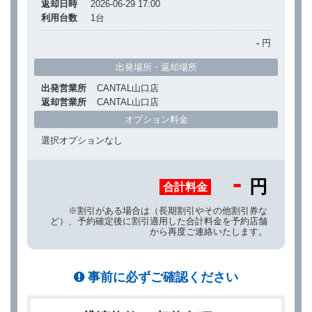
返却日時
2026-06-29 17:00
利用台数
1
台
-
円
出発場所・返却場所
出発営業所
CANTAL山口店
返却営業所
CANTAL山口店
オプション料金
選択オプションなし
-
円
合計料金
※割引がある場合は（長期割引やその他割引券な
ど）、予約確定後に割引適用した合計料金を予約店舗
から再度ご連絡いたします。
事前に必ずご確認ください