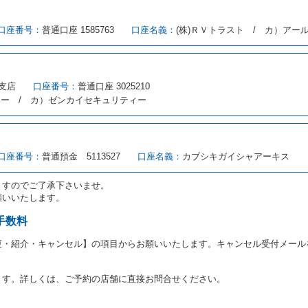
める借受条件を明示し、当社はこの約款、料金表等により貸渡条件を明示して
口座番号：
普通口座 1585763
口座名義：
(株)ＲＶトラスト / カ）アー
とができるレンタカーがない場合又は借受人若しくは運転者が第８条第１項若
借受人は当社に第１0条第１項に定める貸渡料金を支払うものとします。
にあたり、約款及び細則で運転者の義務と定められた事項を遵守するものとし
支店
口座番号：
普通口座 3025210
（注１）に基づき、貸渡簿(貸渡原票)及び第１３条第１項に規定する貸渡証
ィー / カ）ゼンカイセキュリティー
注２）の番号を記載し、又は運転者の運転免許証の写しを添付するため、貸渡
転者（以下「運転者」といいます。）の運転免許証の提示を求めるほか、その
、自己が運転者であるときは自己の運転免許証を提示し、
借受人と運転者が異
す。
とは、国土交通省自動車交通局長通達「レンタカーに関する基本通達」（自旅第1
口座番号：
普通預金 5113527
口座名義：
カブシキガイシャアーキス
をいいます。
路交通法第９２条に規定される運転免許証のうち、道路交通法施行規則第１
ますのでご了承下さいませ。
願いいたします。
あたり、借受人及び運転者に対し、運転免許証のほかに本人確認ができる書類
ります。
手数料
あたり、借受期間中に借受人及び運転者と連絡するための携帯電話番号等の告
更・紹介・キャンセル】の項目からお願いいたします。キャンセル受付メール
あたり、借受人に対し、クレジットカード若しくは現金による支払いを求め、
の延長はできないものとします。
ます。詳しくは、ご予約の店舗に直接お問合せください。
が前3項に従わない場合は、貸渡契約の締結を拒絶するとともに、予約を取消
等の扱いについては、第4条第5項を適用するものとします。