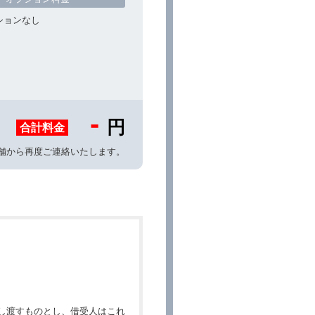
ションなし
-
円
合計料金
舗から再度ご連絡いたします。
し渡すものとし、借受人はこれ