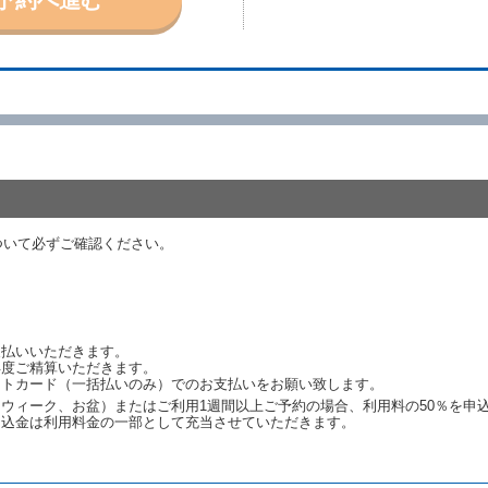
取り消されたとき、又は貸渡契約が締結されなかったときは、当社は受領済の
ール、天災その他の借受人若しくは当社のいずれの責にもよらない事由により
ものとします。この場合、当社は受領済の予約申込金を返還するものとします
あった車種クラスのレンタカーを貸し渡すことができないときは、予約と異な
います。）の貸渡しを申し入れることができるものとします。
諾したときは、当社は車種クラスを除き予約時と同一の借受条件でレンタカー
代替レンタカーの貸渡料金が予約された車種クラスの貸渡料金より高くなると
約された車種クラスの貸渡料金より低くなるときは、当該代替レンタカーの車
ついて必ずご確認ください。
ンタカーの貸渡しの申入れを拒絶し、予約を取り消すことができるものとしま
しをすることができない原因が、当社の責に帰する事由によるときには第４条
約申込金を返還するものとします。
渡しをすることができない原因が、当社の責に帰さない事由による時には第４
予約申込金を返還するものとします。
支払いいただきます。
再度ご精算いただきます。
ットカード（一括払いのみ）でのお支払いをお願い致します。
取り消され、又は貸渡契約が締結されなかったことについて、第４条及び第５
ウィーク、お盆）またはご利用1週間以上ご予約の場合、利用料の50％を申
します。
申込金は利用料金の一部として充当させていただきます。