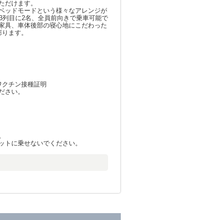
ただけます。
ベッドモードという様々なアレンジが
3列目に2名、全員前向きで乗車可能で
家具、車体後部の寝心地にこだわった
彩ります。
ワクチン接種証明
ださい。
。
ットに乗せないでください。