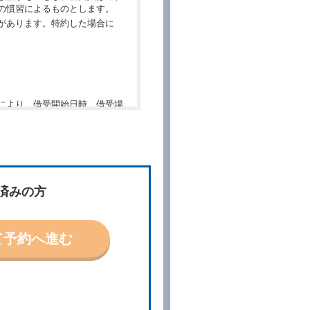
の慣習によるものとします。
があります。特約した場合に
により、借受開始日時、借受場
件」といいます。）を明示して
、予約内容と実際に相違があっ
約に応ずるものとします。この
済みの方
ないものとします。
て予約へ進む
「貸渡契約」といいます。）締
の予約取消手数料の支払いがあ