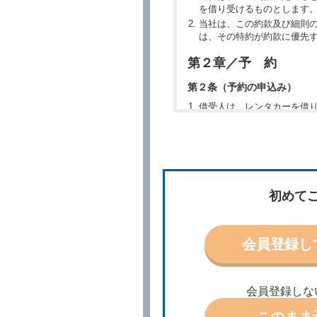
を借り受けるものとします
当社は、この約款及び細則
は、その特約が約款に優先
第２章／予 約
第２条（予約の申込み）
借受人は、レンタカーを借
所、借受期間、返還場所、
予約の申込みを行うことが
た場合でも当社は責任を負
当社は、借受人から予約の
場合、借受人は、当社が特
第３条（予約の変更）
初めて
借受人は、前条第１項の借
第４条（予約の取消し等）
会員登録し
借受人は、別に定める方法
借受人が、借受人の都合に
結手続きに着手しなかった
会員登録しな
前２項の場合、借受人は、
ったときは、受領済の予約
このまま