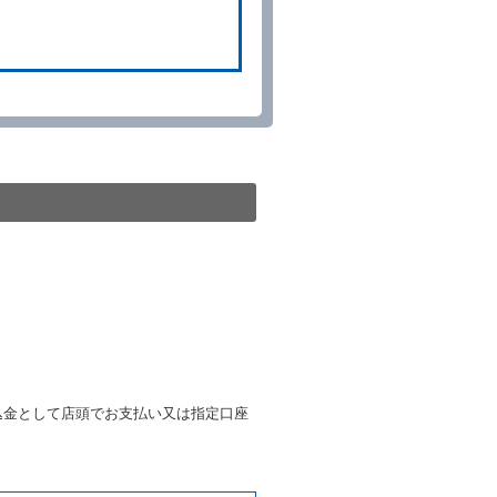
予約申込金を返還するものとし
貸渡契約が締結されなかったと
。
る車種クラスのレンタカー（以
提携先の代替レンタカーを貸し
きは、予約した車種クラスの貸
種クラスの貸渡料金によるもの
す。
第４項の予約の取消しとして取
条第５項の予約の取消しとして
条に定める場合を除き、相互に
込金として店頭でお支払い又は指定口座