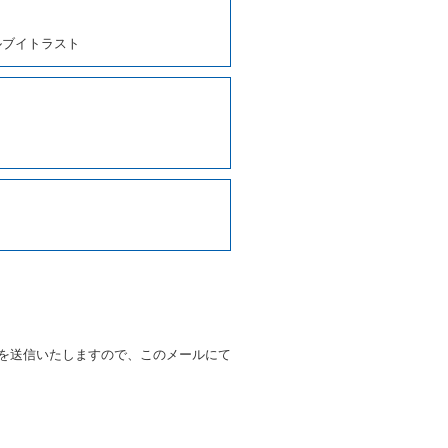
、貸渡契約を締結するものとし
ルブイトラスト
しくは第２項各号のいずれかに
ます。
に運転者の氏名、住所、運転免
契約の締結にあたり、借受人に
写しの提出を求めることがあり
なるときはその運転者の運転免
38号 平成7年6月13日）の
９条別記様式第１４の書式の運
の提示を求め、及び提出された
知を求めます。
を送信いたしますので、このメールにて
又はその他の支払方法を指定す
すことができるものとします。