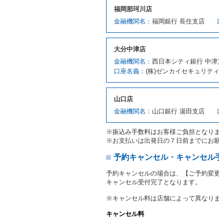
第７条（貸渡契約の締結）
福岡那珂川店
借受人は第２条第１項に定
金融機関名：
福岡銀行 長住支店
ます。ただし、貸し渡すこ
該当する場合を除きます。
貸渡契約を締結した場合、
大分中津店
運転者は、貸渡契約の締結
金融機関名：
西日本シティ銀行 中津
当社は、監督官庁の基本通達
口座名義：
(株)ゼンカイセキュリテ
許の種類及び運転免許証（
対し、借受人の指定する運
ます。この場合、借受人は
山口店
許証を提示
するものとしま
注１）監督官庁の基本通達
金融機関名：
山口銀行 湯田支店
２．(10)及び(11)のこと
注２）運転免許証とは、道
※振込み手数料はお客様ご負担となり
転免許証をいいます。
※お支払いは出発日の７日前までにお
当社は、貸渡契約の締結に
書類の写しをとることがあ
予約キャンセル・キャンセル
当社は、貸渡契約の締結に
予約キャンセルの場合は、【ご予約変
当社は、貸渡契約の締結に
キャンセル受付完了となります。
ることがあります。
借受人は契約後の借受期間
※キャンセル料は店舗によって異なり
当社は、借受人又は運転者
なお、この場合の予約申込金
キャンセル料