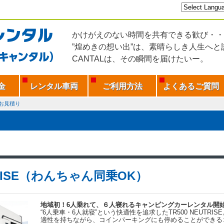
かけがえのない時間を共有できる歓び・・
”煌めきの想い出”は、素晴らしき人生へと
CANTALは、その瞬間を届けたいー。
金
レンタル車両
ご利用方法
よくあるご質問
お見積り
RISE（わんちゃん同乗OK）
地域初！6人乗れて、６人寝れるキャンピングカーレンタル開
“6人乗車・6人就寝”という快適性を追求したTR500 NEUTR
適性を持ちながら、コインパーキングにも停めることができる