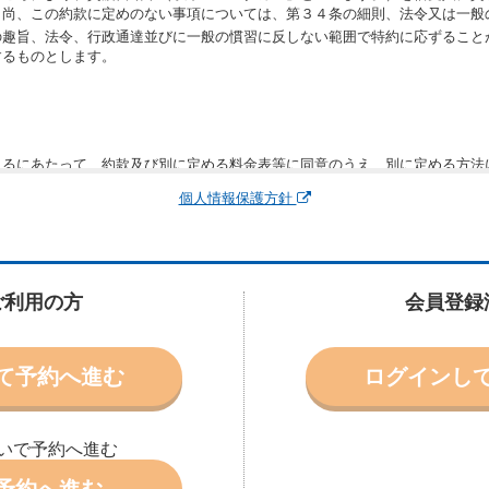
。尚、この約款に定めのない事項については、第３４条の細則、法令又は一般
の趣旨、法令、行政通達並びに一般の慣習に反しない範囲で特約に応ずること
するものとします。
りるにあたって、約款及び別に定める料金表等に同意のうえ、別に定める方法
運転者、チャイルドシート等付属品の要否、その他の借受条件（以下「借受条
個人情報保護方針
できます。なお、当社は、電話連絡並びに電子メールによる予約に応じますが
わないものとします。
申込みがあったときは、原則として、当社の保有するレンタカーの範囲内で予
に認める場合を除き、別に定める予約申込金を支払うものとします。
ご利用の方
会員登録
受条件を変更しようとするときは、あらかじめ当社の承諾を受けなければなら
て予約へ進む
ログインし
により予約を取り消すことができます。
より予約した借受開始時刻を１時間以上経過してもレンタカー貸渡契約（以下
ときは、予約が取り消されたものとします。
いで予約へ進む
別に定めるところにより予約取消手数料を当社に支払うものとし、当社は、こ
申込金を借受人に返還するものとします。
予約へ進む