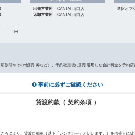
0
出発営業所
CANTAL山口店
選択オプ
0
返却営業所
CANTAL山口店
-
円
長期割引やその他割引券など）、予約確定後に割引適用した合計料金を予約店
事前に必ずご確認ください
貸渡約款（ 契約条項 ）
ところにより、貸渡自動車（以下「レンタカー」といいます。）を借受人に貸