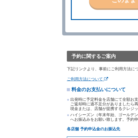
当社の都合により、予約が
ます。
事故、盗難、不返還、リコ
きは、予約は取り消された
第５条（代替レンタカー）
当社は、借受人から予約の
下「代替レンタカー」とい
借受人が前項の申入れを承
渡すものとします。なお、
予約に関するご案内
渡料金によるものとし、予
とします。
下記リンクより、事前にご利用方法に
借受人は、第１項の代替レ
前項の場合、第１項の貸渡
ご利用方法について
り扱い、当社は受領済の予
料金のお支払いについて
第３項の場合、第１項の貸
取り扱い、当社は受領済の
出発時に予定料金を店舗にて全額お
第６条（免責）
ご返却時に過不足分がありましたら
現金または、店舗が提携するクレジ
当社及び借受人は、予約が
ハイシーズン（年末年始、ゴールデン
何らの請求をしないものと
へお振込みをお願い致します。予約
第３章／貸 渡 し
各店舗 予約申込金のお振込先