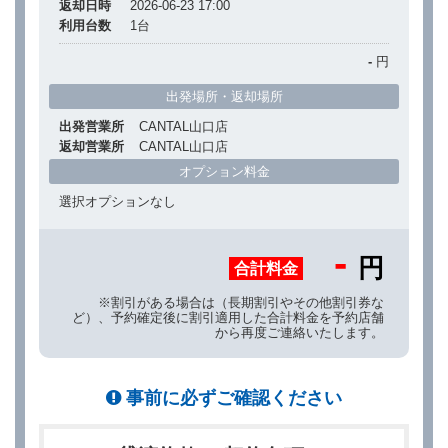
返却日時
2026-06-23 17:00
利用台数
1
台
-
円
出発場所・返却場所
出発営業所
CANTAL山口店
返却営業所
CANTAL山口店
オプション料金
選択オプションなし
-
円
合計料金
※割引がある場合は（長期割引やその他割引券な
ど）、予約確定後に割引適用した合計料金を予約店舗
から再度ご連絡いたします。
事前に必ずご確認ください