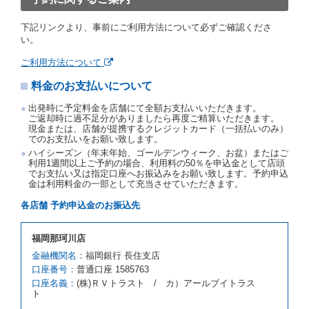
予約取消手数料の支払いがあったときは、受領済の予
約申込金を借受人に返還するものとします。
下記リンクより、事前にご利用方法について必ずご確認くださ
当社の都合により、予約が取り消されたとき、又は貸
い。
渡契約が締結されなかったときは、当社は受領済の予
約申込金を返還するものとします。
ご利用方法について
事故、盗難、不返還、リコール、天災その他の借受人
料金のお支払いについて
若しくは当社のいずれの責にもよらない事由により貸
渡契約が締結されなかったときは、予約は取り消され
出発時に予定料金を店舗にて全額お支払いいただきます。
たものとします。この場合、当社は受領済の予約申込
ご返却時に過不足分がありましたら再度ご精算いただきます。
金を返還するものとします。
現金または、店舗が提携するクレジットカード（一括払いのみ）
でのお支払いをお願い致します。
第５条（代替レンタカー）
ハイシーズン（年末年始、ゴールデンウィーク、お盆）またはご
当社は、借受人から予約のあった車種クラスのレンタ
利用1週間以上ご予約の場合、利用料の50％を申込金として店頭
でお支払い又は指定口座へお振込みをお願い致します。予約申込
カーを貸し渡すことができないときは、予約と異なる
金は利用料金の一部として充当させていただきます。
車種クラスのレンタカー（以下「代替レンタカー」と
いいます。）の貸渡しを申し入れることができるもの
各店舗 予約申込金のお振込先
とします。
借受人が前項の申入れを承諾したときは、当社は車種
福岡那珂川店
クラスを除き予約時と同一の借受条件でレンタカー提
携先の代替レンタカーを貸し渡すものとします。な
金融機関名：
福岡銀行 長住支店
お、代替レンタカーの貸渡料金が予約された車種クラ
口座番号：
普通口座 1585763
スの貸渡料金より高くなるときは、予約した車種クラ
口座名義：
(株)ＲＶトラスト / カ）アールブイトラス
スの貸渡料金によるものとし、予約された車種クラス
ト
の貸渡料金より低くなるときは、当該代替レンタカー