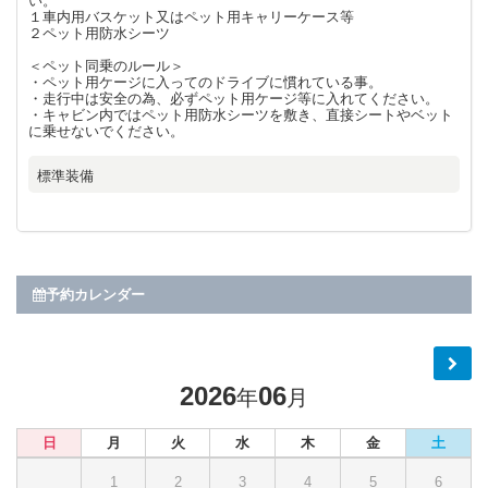
い。
１車内用バスケット又はペット用キャリーケース等
２ペット用防水シーツ
＜ペット同乗のルール＞
・ペット用ケージに入ってのドライブに慣れている事。
・走行中は安全の為、必ずペット用ケージ等に入れてください。
・キャビン内ではペット用防水シーツを敷き、直接シートやベット
に乗せないでください。
標準装備
予約カレンダー
2026
06
年
月
日
月
火
水
木
金
土
1
2
3
4
5
6