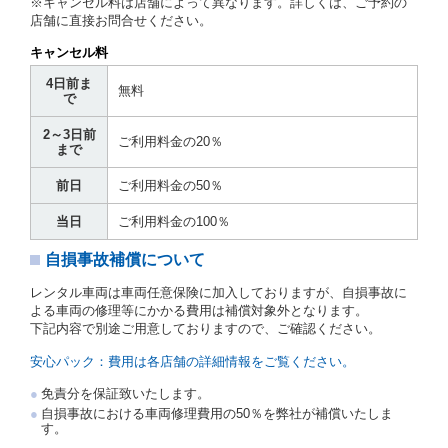
※キャンセル料は店舗によって異なります。詳しくは、ご予約の
貸渡契約を締結するものとします。ただし、貸し渡す
店舗に直接お問合せください。
ことができるレンタカーがない場合又は借受人若しく
は運転者が第８条第１項若しくは第２項各号のいずれ
キャンセル料
かに該当する場合を除きます。
4日前ま
貸渡契約を締結した場合、借受人は当社に第１0条第
無料
で
１項に定める貸渡料金を支払うものとします。
運転者は、貸渡契約の締結にあたり、約款及び細則で
2～3日前
運転者の義務と定められた事項を遵守するものとしま
ご利用料金の20％
まで
す。
当社は、監督官庁の基本通達（注１）に基づき、貸渡
前日
ご利用料金の50％
簿(貸渡原票)及び第１３条第１項に規定する貸渡証に
運転者の氏名、住所、運転免許の種類及び運転免許証
当日
ご利用料金の100％
（注２）の番号を記載し、又は運転者の運転免許証の
写しを添付するため、貸渡契約の締結にあたり、借受
自損事故補償について
人に対し、借受人の指定する運転者（以下「運転者」
といいます。）の運転免許証の提示を求めるほか、そ
レンタル車両は車両任意保険に加入しておりますが、自損事故に
の写しの提出を求めることがあります。この場合、借
よる車両の修理等にかかる費用は補償対象外となります。
受人は、自己が運転者であるときは自己の運転免許証
下記内容で別途ご用意しておりますので、ご確認ください。
を提示し、
借受人と運転者が異なるときはその運転者
の運転免許証を提示
するものとします。
安心パック：費用は各店舗の詳細情報をご覧ください。
注１）監督官庁の基本通達とは、国土交通省自動車
免責分を保証致いたします。
交通局長通達「レンタカーに関する基本通達」（自
自損事故における車両修理費用の50％を弊社が補償いたしま
旅第138号 平成7年6月13日）の２．(10)及び(11)の
す。
ことをいいます。