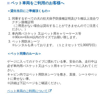
注２）運転免許証とは、道路交通法第９２条に規定
ペット車両をご利用のお客様へ
される運転免許証のうち、道路交通法施行規則第１
９条別記様式第１４の書式の運転免許証をいいま
＜貸出当日にご準備頂くもの＞
す。
同乗するすべての犬の狂犬病予防接種証明及び５種以上混合ワ
当社は、貸渡契約の締結にあたり、借受人及び運転者
クチン接種証明
に対し、運転免許証のほかに本人確認ができる書類の
（ご用意がない場合は貸出することができませんのでご注意く
提示を求め、及び提出された書類の写しをとることが
ださい。）
あります。
車内用バスケット 又はペット用キャリーケース等
当社は、貸渡契約の締結にあたり、借受期間中に借受
※90cm×63cm以内のサイズでお願い致します。
人及び運転者と連絡するための携帯電話番号等の告知
ペット用防水シーツ
※レンタルも承っております。（１と２セットで1,000円/日）
を求めます。
当社は、貸渡契約の締結にあたり、借受人に対し、ク
＜ペット同乗のルール＞
レジットカード若しくは現金による支払いを求め、又
はその他の支払方法を指定することがあります。
ゲージに入ってのドライブに慣れている事。安全の為、走行中は
借受人は契約後の借受期間の延長はできないものとし
必ず車内用バスケット又はペット用キャリーケースに入れてくだ
ます。
さい。
当社は、借受人又は運転者が前3項に従わない場合
キャビン内ではペット用防水シーツを敷き、直接、シートやベッ
は、貸渡契約の締結を拒絶するとともに、予約を取消
トに乗せない事。
すことができるものとします。なお、この場合の予約
※詳細は下記ページをご確認ください。
申込金等の扱いについては、第4条第5項を適用するも
のとします。
ペット車両のご利用について
第８条（貸渡契約の締結の拒絶）
借受人（運転者）が次の各号のいずれかに該当すると