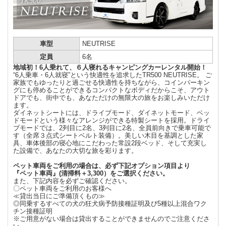
車型
NEUTRISE
定員
6名
地域初！6人乗れて、６人寝れるキャンピングカーレンタル開始！
“6人乗車・6人就寝”という快適性を追求したTR500 NEUTRISE。 ご
家族でもゆったりと過ごせる快適性を持ちながら、コインパーキン
グにも停めることができるコンパクトなボディだからこそ、アウト
ドアでも、街中でも、あなただけの無限大の旅をお楽しみいただけ
ます。
ダイネットシートには、ドライブモード、ダイネットモード、ベッ
ドモードという様々なアレンジができる特製シートを採用。ドライ
ブモードでは、2列目に2名、3列目に2名、全員前向きで乗車可能で
す（全席３点式シートベルト装備）。美しい木目を基調とした家
具、車体後部の寝心地にこだわった常設2段ベッド、そして充実し
た設備で、あなたの大切な旅を彩ります。
ペット車両をご利用の場合は、必ず下記オプション項目より
『ペット車両』(清掃料＋3,300）をご選択ください。
また、下記内容を必ずご確認ください。
〇ペット車両をご利用のお客様へ
≪貸出当日にご準備頂くもの≫
◎同乗するすべての犬の狂犬病予防接種証明及び5種以上混合ワク
チン接種証明
※ご用意がない場合は貸出することができませんのでご注意くださ