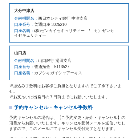
の車種クラスの貸渡料金によるものとします。
借受人は、第１項の代替レンタカーの貸渡しの申入れ
大分中津店
を拒絶し、予約を取り消すことができるものとしま
金融機関名：
西日本シティ銀行 中津支店
す。
口座番号：
普通口座 3025210
前項の場合、第１項の貸渡しをすることができない原
口座名義：
(株)ゼンカイセキュリティー / カ）ゼンカ
因が、当社の責に帰する事由によるときには第４条第
イセキュリティー
４項の予約の取消しとして取り扱い、当社は受領済の
予約申込金を返還するものとします。
第３項の場合、第１項の貸渡しをすることができない
山口店
原因が、当社の責に帰さない事由による時には第４条
第５項の予約の取消しとして取り扱い、当社は受領済
金融機関名：
山口銀行 湯田支店
の予約申込金を返還するものとします。
口座番号：
普通預金 5113527
口座名義：
カブシキガイシャアーキス
第６条（免責）
当社及び借受人は、予約が取り消され、又は貸渡契約
※振込み手数料はお客様ご負担となりますのでご了承下さいま
が締結されなかったことについて、第４条及び第５条
せ。
に定める場合を除き、相互に何らの請求をしないもの
※お支払いは出発日の７日前までにお願いいたします。
とします。
予約キャンセル・キャンセル手数料
第３章／貸 渡 し
予約キャンセルの場合は、【ご予約変更・紹介・キャンセル】の
第７条（貸渡契約の締結）
項目からお願いいたします。キャンセル受付メールを送信いたし
ますので、このメールにてキャンセル受付完了となります。
借受人は第２条第１項に定める借受条件を明示し、当
社はこの約款、料金表等により貸渡条件を明示して、