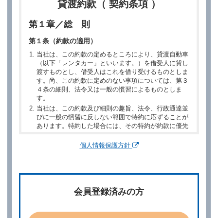
貸渡約款（ 契約条項 ）
第１章／総 則
第１条（約款の適用）
当社は、この約款の定めるところにより、貸渡自動車
（以下「レンタカー」といいます。）を借受人に貸し
渡すものとし、借受人はこれを借り受けるものとしま
す。尚、この約款に定めのない事項については、第３
４条の細則、法令又は一般の慣習によるものとしま
す。
当社は、この約款及び細則の趣旨、法令、行政通達並
びに一般の慣習に反しない範囲で特約に応ずることが
あります。特約した場合には、その特約が約款に優先
するものとします。
個人情報保護方針
第２章／予 約
第２条（予約の申込み）
借受人は、レンタカーを借りるにあたって、約款及び
会員登録済みの方
別に定める料金表等に同意のうえ、別に定める方法に
より、借受開始日時、借受場所、借受期間、返還場
所、運転者、チャイルドシート等付属品の要否、その
他の借受条件（以下「借受条件」といいます。）を明