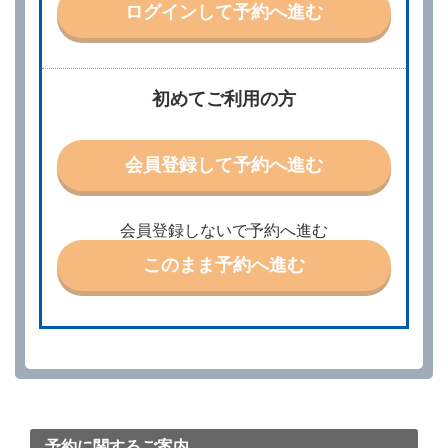
ログインして予約へ進む
示して予約の申込みを行うことができます。なお、当
社は、電話連絡並びに電子メールによる予約に応じま
すが、予約内容と実際に相違があった場合でも当社は
責任を負わないものとします。
当社は、借受人から予約の申込みがあったときは、原
初めてご利用の方
則として、当社の保有するレンタカーの範囲内で予約
に応ずるものとします。この場合、借受人は、当社が
特に認める場合を除き、別に定める予約申込金を支払
会員登録して予約へ進む
うものとします。
第３条（予約の変更）
借受人は、前条第１項の借受条件を変更しようとする
会員登録しないで予約へ進む
ときは、あらかじめ当社の承諾を受けなければならな
いものとします。
このまま予約へ進む
第４条（予約の取消し等）
借受人は、別に定める方法により予約を取り消すこと
ができます。
借受人が、借受人の都合により予約した借受開始時刻
を１時間以上経過してもレンタカー貸渡契約（以下
「貸渡契約」といいます。）締結手続きに着手しなか
ったときは、予約が取り消されたものとします。
前２項の場合、借受人は、別に定めるところにより予
約取消手数料を当社に支払うものとし、当社は、この
予約に関するご案内