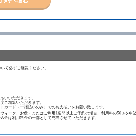
取り消されたとき、又は貸渡契約が締結されなかったときは、当社は受領済の
ール、天災その他の借受人若しくは当社のいずれの責にもよらない事由により
ものとします。この場合、当社は受領済の予約申込金を返還するものとします
あった車種クラスのレンタカーを貸し渡すことができないときは、予約と異な
います。）の貸渡しを申し入れることができるものとします。
諾したときは、当社は車種クラスを除き予約時と同一の借受条件でレンタカー
代替レンタカーの貸渡料金が予約された車種クラスの貸渡料金より高くなると
約された車種クラスの貸渡料金より低くなるときは、当該代替レンタカーの車
ついて必ずご確認ください。
ンタカーの貸渡しの申入れを拒絶し、予約を取り消すことができるものとしま
しをすることができない原因が、当社の責に帰する事由によるときには第４条
約申込金を返還するものとします。
渡しをすることができない原因が、当社の責に帰さない事由による時には第４
予約申込金を返還するものとします。
支払いいただきます。
再度ご精算いただきます。
ットカード（一括払いのみ）でのお支払いをお願い致します。
取り消され、又は貸渡契約が締結されなかったことについて、第４条及び第５
ウィーク、お盆）またはご利用1週間以上ご予約の場合、利用料の50％を申
します。
申込金は利用料金の一部として充当させていただきます。