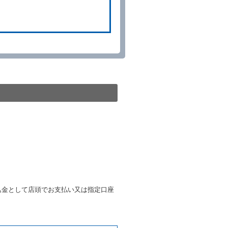
予約申込金を返還するものとし
貸渡契約が締結されなかったと
。
る車種クラスのレンタカー（以
提携先の代替レンタカーを貸し
きは、予約した車種クラスの貸
種クラスの貸渡料金によるもの
す。
第４項の予約の取消しとして取
条第５項の予約の取消しとして
条に定める場合を除き、相互に
込金として店頭でお支払い又は指定口座