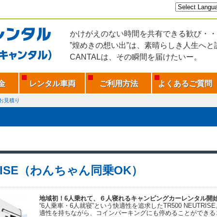
かけがえのない時間を共有できる歓び・・
”煌めきの想い出”は、素晴らしき人生へと
CANTALは、その瞬間を届けたいー。
金
レンタル車両
ご利用方法
よくあるご質問
お見積り
RISE（わんちゃん同乗OK）
地域初！6人乗れて、６人寝れるキャンピングカーレンタル開
“6人乗車・6人就寝”という快適性を追求したTR500 NEUTR
適性を持ちながら、コインパーキングにも停めることができる