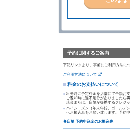
当社の都合により、予約が
ます。
事故、盗難、不返還、リコ
きは、予約は取り消された
第５条（代替レンタカー）
当社は、借受人から予約の
下「代替レンタカー」とい
借受人が前項の申入れを承
渡すものとします。なお、
予約に関するご案内
渡料金によるものとし、予
とします。
下記リンクより、事前にご利用方法に
借受人は、第１項の代替レ
前項の場合、第１項の貸渡
ご利用方法について
り扱い、当社は受領済の予
料金のお支払いについて
第３項の場合、第１項の貸
取り扱い、当社は受領済の
出発時に予定料金を店舗にて全額お
第６条（免責）
ご返却時に過不足分がありましたら
現金または、店舗が提携するクレジ
当社及び借受人は、予約が
ハイシーズン（年末年始、ゴールデン
何らの請求をしないものと
へお振込みをお願い致します。予約
第３章／貸 渡 し
各店舗 予約申込金のお振込先