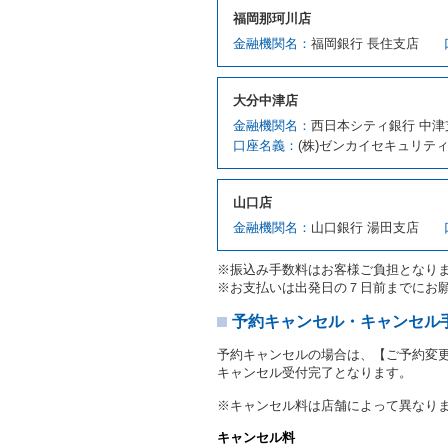
第７条（貸渡契約の締結）
福岡那珂川店
借受人は第２条第１項に定
金融機関名：
福岡銀行 長住支店
ます。ただし、貸し渡すこ
該当する場合を除きます。
貸渡契約を締結した場合、
大分中津店
運転者は、貸渡契約の締結
金融機関名：
西日本シティ銀行 中津
当社は、監督官庁の基本通達
口座名義：
(株)ゼンカイセキュリテ
許の種類及び運転免許証（
対し、借受人の指定する運
ます。この場合、借受人は
山口店
許証を提示
するものとしま
注１）監督官庁の基本通達
金融機関名：
山口銀行 湯田支店
２．(10)及び(11)のこと
注２）運転免許証とは、道
※振込み手数料はお客様ご負担となり
転免許証をいいます。
※お支払いは出発日の７日前までにお
当社は、貸渡契約の締結に
書類の写しをとることがあ
予約キャンセル・キャンセル
当社は、貸渡契約の締結に
予約キャンセルの場合は、【ご予約変
当社は、貸渡契約の締結に
キャンセル受付完了となります。
ることがあります。
借受人は契約後の借受期間
※キャンセル料は店舗によって異なり
当社は、借受人又は運転者
なお、この場合の予約申込金
キャンセル料