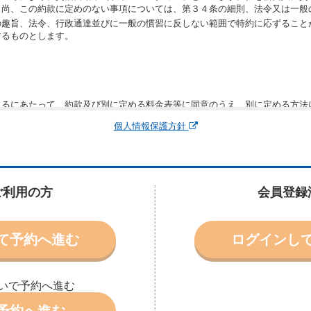
。尚、この約款に定めのない事項については、第３４条の細則、法令又は一般
の趣旨、法令、行政通達並びに一般の慣習に反しない範囲で特約に応ずること
するものとします。
りるにあたって、約款及び別に定める料金表等に同意のうえ、別に定める方法
運転者、チャイルドシート等付属品の要否、その他の借受条件（以下「借受条
個人情報保護方針
できます。なお、当社は、電話連絡並びに電子メールによる予約に応じますが
わないものとします。
申込みがあったときは、原則として、当社の保有するレンタカーの範囲内で予
に認める場合を除き、別に定める予約申込金を支払うものとします。
ご利用の方
会員登録
受条件を変更しようとするときは、あらかじめ当社の承諾を受けなければなら
て予約へ進む
ログインし
により予約を取り消すことができます。
より予約した借受開始時刻を１時間以上経過してもレンタカー貸渡契約（以下
ときは、予約が取り消されたものとします。
いで予約へ進む
別に定めるところにより予約取消手数料を当社に支払うものとし、当社は、こ
申込金を借受人に返還するものとします。
予約へ進む