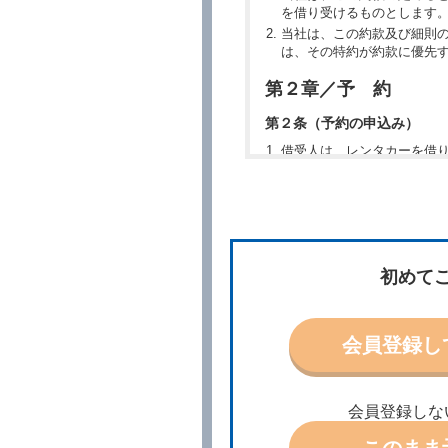
を借り受けるものとします
当社は、この約款及び細則
は、その特約が約款に優先
第２章／予 約
第２条（予約の申込み）
借受人は、レンタカーを借
所、借受期間、返還場所、
予約の申込みを行うことが
た場合でも当社は責任を負
当社は、借受人から予約の
場合、借受人は、当社が特
第３条（予約の変更）
初めて
借受人は、前条第１項の借
第４条（予約の取消し等）
会員登録し
借受人は、別に定める方法
借受人が、借受人の都合に
結手続きに着手しなかった
会員登録しな
前２項の場合、借受人は、
ったときは、受領済の予約
このまま