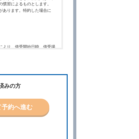
の慣習によるものとします。
があります。特約した場合に
により、借受開始日時、借受場
件」といいます。）を明示して
、予約内容と実際に相違があっ
約に応ずるものとします。この
済みの方
ないものとします。
て予約へ進む
「貸渡契約」といいます。）締
の予約取消手数料の支払いがあ