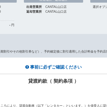
0
出発営業所
CANTAL山口店
選択オプ
0
返却営業所
CANTAL山口店
-
円
長期割引やその他割引券など）、予約確定後に割引適用した合計料金を予約店
事前に必ずご確認ください
貸渡約款（ 契約条項 ）
ところにより、貸渡自動車（以下「レンタカー」といいます。）を借受人に貸