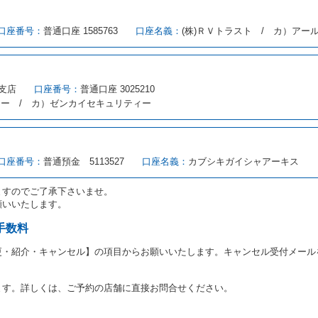
める借受条件を明示し、当社はこの約款、料金表等により貸渡条件を明示して
口座番号：
普通口座 1585763
口座名義：
(株)ＲＶトラスト / カ）アー
とができるレンタカーがない場合又は借受人若しくは運転者が第８条第１項若
借受人は当社に第１0条第１項に定める貸渡料金を支払うものとします。
にあたり、約款及び細則で運転者の義務と定められた事項を遵守するものとし
支店
口座番号：
普通口座 3025210
（注１）に基づき、貸渡簿(貸渡原票)及び第１３条第１項に規定する貸渡証
ィー / カ）ゼンカイセキュリティー
注２）の番号を記載し、又は運転者の運転免許証の写しを添付するため、貸渡
転者（以下「運転者」といいます。）の運転免許証の提示を求めるほか、その
、自己が運転者であるときは自己の運転免許証を提示し、
借受人と運転者が異
す。
とは、国土交通省自動車交通局長通達「レンタカーに関する基本通達」（自旅第1
口座番号：
普通預金 5113527
口座名義：
カブシキガイシャアーキス
をいいます。
路交通法第９２条に規定される運転免許証のうち、道路交通法施行規則第１
ますのでご了承下さいませ。
願いいたします。
あたり、借受人及び運転者に対し、運転免許証のほかに本人確認ができる書類
ります。
手数料
あたり、借受期間中に借受人及び運転者と連絡するための携帯電話番号等の告
更・紹介・キャンセル】の項目からお願いいたします。キャンセル受付メール
あたり、借受人に対し、クレジットカード若しくは現金による支払いを求め、
の延長はできないものとします。
ます。詳しくは、ご予約の店舗に直接お問合せください。
が前3項に従わない場合は、貸渡契約の締結を拒絶するとともに、予約を取消
等の扱いについては、第4条第5項を適用するものとします。