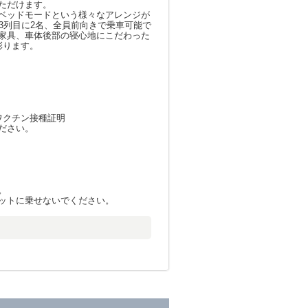
ただけます。
ベッドモードという様々なアレンジが
3列目に2名、全員前向きで乗車可能で
家具、車体後部の寝心地にこだわった
彩ります。
ワクチン接種証明
ださい。
。
ットに乗せないでください。