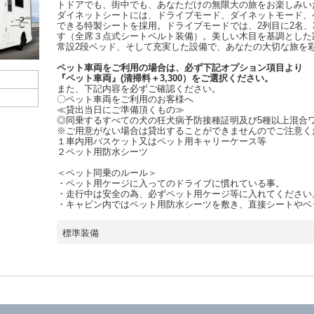
トドアでも、街中でも、あなただけの無限大の旅をお楽しみい
ダイネットシートには、ドライブモード、ダイネットモード、
できる特製シートを採用。ドライブモードでは、2列目に2名、
す（全席３点式シートベルト装備）。美しい木目を基調とした
常設2段ベッド、そして充実した設備で、あなたの大切な旅を
ペット車両をご利用の場合は、必ず下記オプション項目より
『ペット車両』(清掃料＋3,300）をご選択ください。
また、下記内容を必ずご確認ください。
〇ペット車両をご利用のお客様へ
≪貸出当日にご準備頂くもの≫
◎同乗するすべての犬の狂犬病予防接種証明及び5種以上混合
※ご用意がない場合は貸出することができませんのでご注意く
１車内用バスケット又はペット用キャリーケース等
２ペット用防水シーツ
＜ペット同乗のルール＞
・ペット用ケージに入ってのドライブに慣れている事。
・走行中は安全の為、必ずペット用ケージ等に入れてください
・キャビン内ではペット用防水シーツを敷き、直接シートやベ
標準装備