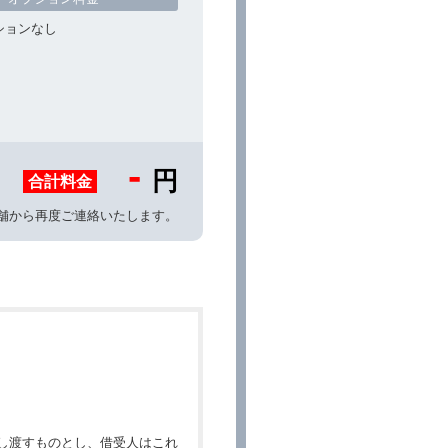
ションなし
-
円
合計料金
舗から再度ご連絡いたします。
し渡すものとし、借受人はこれ