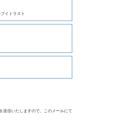
、貸渡契約を締結するものとし
ルブイトラスト
しくは第２項各号のいずれかに
ます。
に運転者の氏名、住所、運転免
契約の締結にあたり、借受人に
写しの提出を求めることがあり
なるときはその運転者の運転免
38号 平成7年6月13日）の
９条別記様式第１４の書式の運
の提示を求め、及び提出された
知を求めます。
を送信いたしますので、このメールにて
又はその他の支払方法を指定す
すことができるものとします。