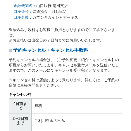
第６条（免責）
金融機関名：
山口銀行 湯田支店
口座番号：
普通預金 5113527
当社及び借受人は、予約が取り消され、又は貸渡契約
口座名義：
カブシキガイシャアーキス
が締結されなかったことについて、第４条及び第５条
に定める場合を除き、相互に何らの請求をしないもの
とします。
※振込み手数料はお客様ご負担となりますのでご了承下さいま
せ。
第３章／貸 渡 し
※お支払いは出発日の７日前までにお願いいたします。
予約キャンセル・キャンセル手数料
第７条（貸渡契約の締結）
借受人は第２条第１項に定める借受条件を明示し、当
予約キャンセルの場合は、【ご予約変更・紹介・キャンセル】の
社はこの約款、料金表等により貸渡条件を明示して、
項目からお願いいたします。キャンセル受付メールを送信いたし
貸渡契約を締結するものとします。ただし、貸し渡す
ますので、このメールにてキャンセル受付完了となります。
ことができるレンタカーがない場合又は借受人若しく
は運転者が第８条第１項若しくは第２項各号のいずれ
※キャンセル料は店舗によって異なります。詳しくは、ご予約の
かに該当する場合を除きます。
店舗に直接お問合せください。
貸渡契約を締結した場合、借受人は当社に第１0条第
キャンセル料
１項に定める貸渡料金を支払うものとします。
運転者は、貸渡契約の締結にあたり、約款及び細則で
4日前ま
無料
運転者の義務と定められた事項を遵守するものとしま
で
す。
2～3日前
当社は、監督官庁の基本通達（注１）に基づき、貸渡
ご利用料金の20％
まで
簿(貸渡原票)及び第１３条第１項に規定する貸渡証に
運転者の氏名、住所、運転免許の種類及び運転免許証