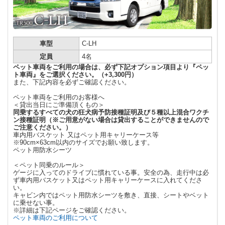
車型
C-LH
定員
4名
ペット車両をご利用の場合は、必ず下記オプション項目より『ペッ
ト車両』をご選択ください。（+3,300円）
また、下記内容を必ずご確認ください。
ペット車両をご利用のお客様へ
＜貸出当日にご準備頂くもの＞
同乗するすべての犬の
狂犬病予防接種証明及
び
５種以上混合ワクチ
ン接種証明
（
※
ご用意がない場合は貸出することができませんので
ご注意ください。）
車内用バスケット 又はペット用キャリーケース等
※90cm×63cm以内のサイズでお願い致します。
ペット用防水シーツ
＜ペット同乗のルール＞
ゲージに入ってのドライブに慣れている事。安全の為、走行中は必
ず車内用バスケット又はペット用キャリーケースに入れてくださ
い。
キャビン内ではペット用防水シーツを敷き、直接、シートやベット
に乗せない事。
※詳細は下記ページをご確認ください。
ペット車両のご利用について