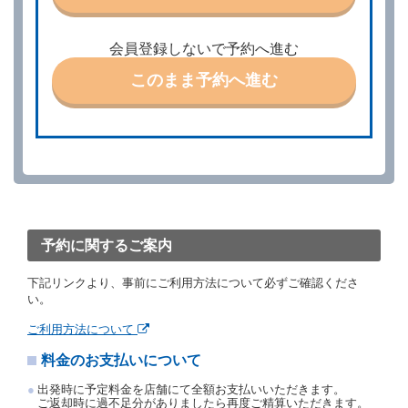
ときは、あらかじめ当社の承諾を受けなければならな
いものとします。
会員登録しないで予約へ進む
第４条（予約の取消し等）
このまま予約へ進む
借受人は、別に定める方法により予約を取り消すこと
ができます。
借受人が、借受人の都合により予約した借受開始時刻
を１時間以上経過してもレンタカー貸渡契約（以下
「貸渡契約」といいます。）締結手続きに着手しなか
ったときは、予約が取り消されたものとします。
前２項の場合、借受人は、別に定めるところにより予
約取消手数料を当社に支払うものとし、当社は、この
予約取消手数料の支払いがあったときは、受領済の予
約申込金を借受人に返還するものとします。
予約に関するご案内
当社の都合により、予約が取り消されたとき、又は貸
渡契約が締結されなかったときは、当社は受領済の予
下記リンクより、事前にご利用方法について必ずご確認くださ
約申込金を返還するものとします。
い。
事故、盗難、不返還、リコール、天災その他の借受人
若しくは当社のいずれの責にもよらない事由により貸
ご利用方法について
渡契約が締結されなかったときは、予約は取り消され
たものとします。この場合、当社は受領済の予約申込
料金のお支払いについて
金を返還するものとします。
出発時に予定料金を店舗にて全額お支払いいただきます。
第５条（代替レンタカー）
ご返却時に過不足分がありましたら再度ご精算いただきます。