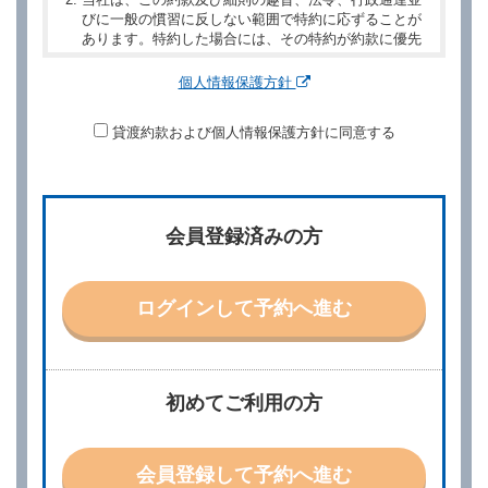
びに一般の慣習に反しない範囲で特約に応ずることが
あります。特約した場合には、その特約が約款に優先
するものとします。
個人情報保護方針
第２章／予 約
貸渡約款および個人情報保護方針に同意する
第２条（予約の申込み）
借受人は、レンタカーを借りるにあたって、約款及び
別に定める料金表等に同意のうえ、別に定める方法に
より、借受開始日時、借受場所、借受期間、返還場
所、運転者、チャイルドシート等付属品の要否、その
会員登録済みの方
他の借受条件（以下「借受条件」といいます。）を明
示して予約の申込みを行うことができます。なお、当
社は、電話連絡並びに電子メールによる予約に応じま
すが、予約内容と実際に相違があった場合でも当社は
ログインして予約へ進む
責任を負わないものとします。
当社は、借受人から予約の申込みがあったときは、原
則として、当社の保有するレンタカーの範囲内で予約
に応ずるものとします。この場合、借受人は、当社が
初めてご利用の方
特に認める場合を除き、別に定める予約申込金を支払
うものとします。
第３条（予約の変更）
会員登録して予約へ進む
借受人は、前条第１項の借受条件を変更しようとする