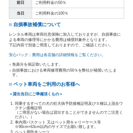
前日
ご利用料金の50％
（注２）の番号を記載し、又は運転者の運転免許証の
写しを添付するため、貸渡契約の締結にあたり、借受
当日
ご利用料金の100％
人に対し、借受人の指定する運転者（以下「運転者」
といいます。）の運転免許証の提示を求めるほか、そ
自損事故補償について
の写しの提出を求めることがあります。この場合、借
受人は、自己が運転者であるときは自己の運転免許証
レンタル車両は車両任意保険に加入しておりますが、自損事故に
を提示し、
借受人と運転者が異なるときはその運転者
よる車両の修理等にかかる費用は補償対象外となります。
の運転免許証を提示
するものとします。
下記内容で別途ご用意しておりますので、ご確認ください。
注１）監督官庁の基本通達とは、国土交通省自動車
交通局長通達「レンタカーに関する基本通達」（自
安心パック：費用は各店舗の詳細情報をご覧ください。
旅第138号 平成7年6月13日）の２．(10)及び(11)の
ことをいいます。
免責分を保証致いたします。
注２）運転免許証とは、道路交通法第９２条に規定
自損事故における車両修理費用の50％を弊社が補償いたしま
される運転免許証のうち、道路交通法施行規則第１
す。
９条別記様式第１４の書式の運転免許証をいいま
す。
ペット車両をご利用のお客様へ
当社は、貸渡契約の締結にあたり、借受人及び運転者
＜貸出当日にご準備頂くもの＞
に対し、運転免許証のほかに本人確認ができる書類の
提示を求め、及び提出された書類の写しをとることが
同乗するすべての犬の狂犬病予防接種証明及び５種以上混合ワ
あります。
クチン接種証明
当社は、貸渡契約の締結にあたり、借受期間中に借受
（ご用意がない場合は貸出することができませんのでご注意く
ださい。）
人及び運転者と連絡するための携帯電話番号等の告知
車内用バスケット 又はペット用キャリーケース等
を求めます。
※90cm×63cm以内のサイズでお願い致します。
当社は、貸渡契約の締結にあたり、借受人に対し、ク
ペット用防水シーツ