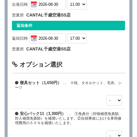
出発日時
CANTAL千歳空港SS店
営業所
返却条件
返却日時
CANTAL千歳空港SS店
営業所
オプション選択
寝具セット（1,650円）
… ※枕、タオルケット、毛布、シ
ーツ
安心パック11（3,300円）
… ①免責分（対物補償免責額、
対人補償免責額）を補償いたします。②自損事故における車両修
理費用の５０％を補償いたします。