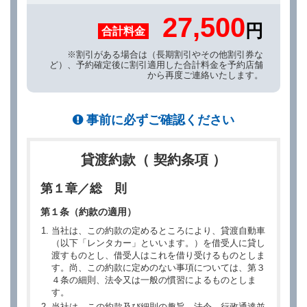
27,500
円
合計料金
※割引がある場合は（長期割引やその他割引券な
ど）、予約確定後に割引適用した合計料金を予約店舗
から再度ご連絡いたします。
事前に必ずご確認ください
貸渡約款（ 契約条項 ）
第１章／総 則
第１条（約款の適用）
当社は、この約款の定めるところにより、貸渡自動車
（以下「レンタカー」といいます。）を借受人に貸し
渡すものとし、借受人はこれを借り受けるものとしま
す。尚、この約款に定めのない事項については、第３
４条の細則、法令又は一般の慣習によるものとしま
す。
当社は、この約款及び細則の趣旨、法令、行政通達並