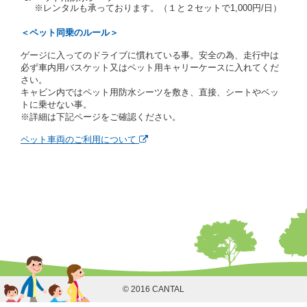
レジットカード若しくは現金による支払いを求め、又
※レンタルも承っております。（１と２セットで1,000円/日）
はその他の支払方法を指定することがあります。
借受人は契約後の借受期間の延長はできないものとし
＜ペット同乗のルール＞
ます。
ゲージに入ってのドライブに慣れている事。安全の為、走行中は
当社は、借受人又は運転者が前3項に従わない場合
必ず車内用バスケット又はペット用キャリーケースに入れてくだ
は、貸渡契約の締結を拒絶するとともに、予約を取消
さい。
すことができるものとします。なお、この場合の予約
キャビン内ではペット用防水シーツを敷き、直接、シートやベッ
申込金等の扱いについては、第4条第5項を適用するも
トに乗せない事。
のとします。
※詳細は下記ページをご確認ください。
第８条（貸渡契約の締結の拒絶）
ペット車両のご利用について
借受人（運転者）が次の各号のいずれかに該当すると
きは、貸渡契約を締結することができないものとしま
す。
① 貸し渡すレンタカーの運転に必要な運転免許証を
有していないとき、又は運転免許証の提示をせず、
もしくは当社が求めたにもかかわらず、その運転者
の運転免許証の写しの提出に同意しないとき。 ②
酒気を帯びていると認められるとき。
③ 麻薬、覚せい剤、シンナー、危険ドラッグ等によ
る中毒症状等を呈していると認められるとき。
④ チャイルドシートがないにもかかわらず６才未満
の幼児を同乗させるとき。
© 2016 CANTAL
⑤ 指定暴力団若しくは指定暴力団関係団体の構成員
若しくは関係者又はその他の反社会的組織に属して