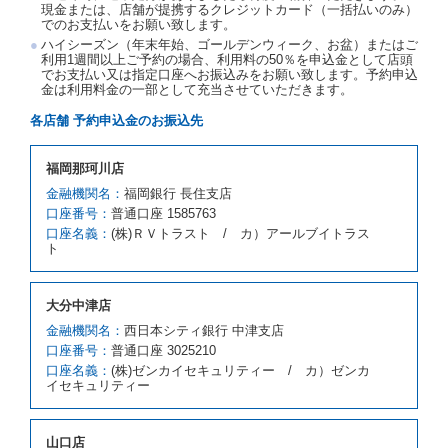
現金または、店舗が提携するクレジットカード（一括払いのみ）
当社は、借受人から予約のあった車種クラスのレンタ
でのお支払いをお願い致します。
カーを貸し渡すことができないときは、予約と異なる
ハイシーズン（年末年始、ゴールデンウィーク、お盆）またはご
車種クラスのレンタカー（以下「代替レンタカー」と
利用1週間以上ご予約の場合、利用料の50％を申込金として店頭
いいます。）の貸渡しを申し入れることができるもの
でお支払い又は指定口座へお振込みをお願い致します。予約申込
とします。
金は利用料金の一部として充当させていただきます。
借受人が前項の申入れを承諾したときは、当社は車種
各店舗 予約申込金のお振込先
クラスを除き予約時と同一の借受条件でレンタカー提
携先の代替レンタカーを貸し渡すものとします。な
お、代替レンタカーの貸渡料金が予約された車種クラ
福岡那珂川店
スの貸渡料金より高くなるときは、予約した車種クラ
金融機関名：
福岡銀行 長住支店
スの貸渡料金によるものとし、予約された車種クラス
口座番号：
の貸渡料金より低くなるときは、当該代替レンタカー
普通口座 1585763
の車種クラスの貸渡料金によるものとします。
口座名義：
(株)ＲＶトラスト / カ）アールブイトラス
ト
借受人は、第１項の代替レンタカーの貸渡しの申入れ
を拒絶し、予約を取り消すことができるものとしま
す。
大分中津店
前項の場合、第１項の貸渡しをすることができない原
因が、当社の責に帰する事由によるときには第４条第
金融機関名：
西日本シティ銀行 中津支店
４項の予約の取消しとして取り扱い、当社は受領済の
口座番号：
普通口座 3025210
予約申込金を返還するものとします。
口座名義：
(株)ゼンカイセキュリティー / カ）ゼンカ
第３項の場合、第１項の貸渡しをすることができない
イセキュリティー
原因が、当社の責に帰さない事由による時には第４条
第５項の予約の取消しとして取り扱い、当社は受領済
の予約申込金を返還するものとします。
山口店