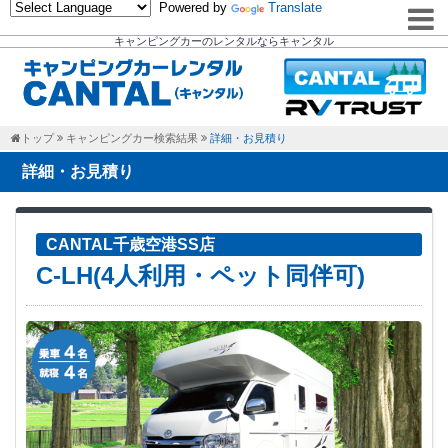
Powered by
Translate
キャンピングカーのレンタルならキャンタル
トップ
キャンピングカー検索結果
詳細・お見積り
詳細・お見積り
CANTAL千歳空港SS店
C-LH(4人利用・ペット同伴可)