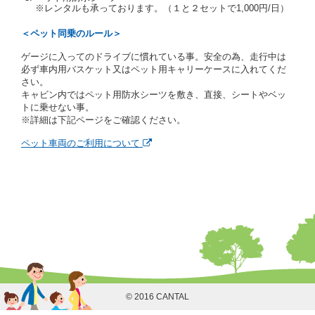
レジットカード若しくは現金による支払いを求め、又
※レンタルも承っております。（１と２セットで1,000円/日）
はその他の支払方法を指定することがあります。
借受人は契約後の借受期間の延長はできないものとし
＜ペット同乗のルール＞
ます。
ゲージに入ってのドライブに慣れている事。安全の為、走行中は
当社は、借受人又は運転者が前3項に従わない場合
必ず車内用バスケット又はペット用キャリーケースに入れてくだ
は、貸渡契約の締結を拒絶するとともに、予約を取消
さい。
すことができるものとします。なお、この場合の予約
キャビン内ではペット用防水シーツを敷き、直接、シートやベッ
申込金等の扱いについては、第4条第5項を適用するも
トに乗せない事。
のとします。
※詳細は下記ページをご確認ください。
第８条（貸渡契約の締結の拒絶）
ペット車両のご利用について
借受人（運転者）が次の各号のいずれかに該当すると
きは、貸渡契約を締結することができないものとしま
す。
① 貸し渡すレンタカーの運転に必要な運転免許証を
有していないとき、又は運転免許証の提示をせず、
もしくは当社が求めたにもかかわらず、その運転者
の運転免許証の写しの提出に同意しないとき。 ②
酒気を帯びていると認められるとき。
③ 麻薬、覚せい剤、シンナー、危険ドラッグ等によ
る中毒症状等を呈していると認められるとき。
④ チャイルドシートがないにもかかわらず６才未満
の幼児を同乗させるとき。
© 2016 CANTAL
⑤ 指定暴力団若しくは指定暴力団関係団体の構成員
若しくは関係者又はその他の反社会的組織に属して