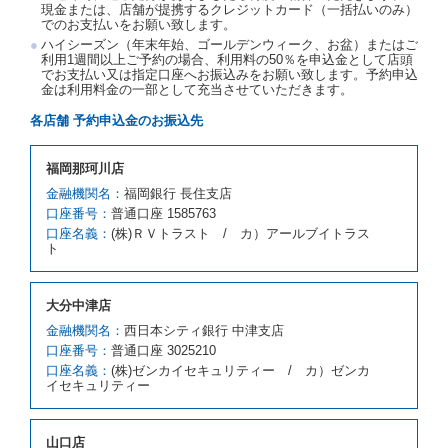
現金または、店舗が提携するクレジットカード（一括払いのみ）
当社は、借受人から予約のあった車種クラスのレンタ
でのお支払いをお願い致します。
カーを貸し渡すことができないときは、予約と異なる
ハイシーズン（年末年始、ゴールデンウィーク、お盆）またはご
車種クラスのレンタカー（以下「代替レンタカー」と
利用1週間以上ご予約の場合、利用料の50％を申込金として店頭
いいます。）の貸渡しを申し入れることができるもの
でお支払い又は指定口座へお振込みをお願い致します。予約申込
とします。
金は利用料金の一部として充当させていただきます。
借受人が前項の申入れを承諾したときは、当社は車種
各店舗 予約申込金のお振込先
クラスを除き予約時と同一の借受条件でレンタカー提
携先の代替レンタカーを貸し渡すものとします。な
お、代替レンタカーの貸渡料金が予約された車種クラ
福岡那珂川店
スの貸渡料金より高くなるときは、予約した車種クラ
金融機関名：
福岡銀行 長住支店
スの貸渡料金によるものとし、予約された車種クラス
口座番号：
の貸渡料金より低くなるときは、当該代替レンタカー
普通口座 1585763
の車種クラスの貸渡料金によるものとします。
口座名義：
(株)ＲＶトラスト / カ）アールブイトラス
ト
借受人は、第１項の代替レンタカーの貸渡しの申入れ
を拒絶し、予約を取り消すことができるものとしま
す。
大分中津店
前項の場合、第１項の貸渡しをすることができない原
因が、当社の責に帰する事由によるときには第４条第
金融機関名：
西日本シティ銀行 中津支店
４項の予約の取消しとして取り扱い、当社は受領済の
口座番号：
普通口座 3025210
予約申込金を返還するものとします。
口座名義：
(株)ゼンカイセキュリティー / カ）ゼンカ
第３項の場合、第１項の貸渡しをすることができない
イセキュリティー
原因が、当社の責に帰さない事由による時には第４条
第５項の予約の取消しとして取り扱い、当社は受領済
の予約申込金を返還するものとします。
山口店