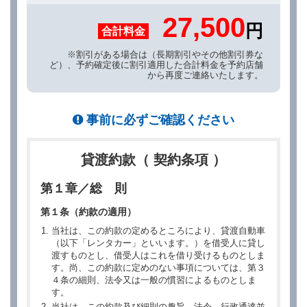
27,500
円
合計料金
※割引がある場合は（長期割引やその他割引券な
ど）、予約確定後に割引適用した合計料金を予約店舗
から再度ご連絡いたします。
事前に必ずご確認ください
貸渡約款（ 契約条項 ）
第１章／総 則
第１条（約款の適用）
当社は、この約款の定めるところにより、貸渡自動車
（以下「レンタカー」といいます。）を借受人に貸し
渡すものとし、借受人はこれを借り受けるものとしま
す。尚、この約款に定めのない事項については、第３
４条の細則、法令又は一般の慣習によるものとしま
す。
当社は、この約款及び細則の趣旨、法令、行政通達並