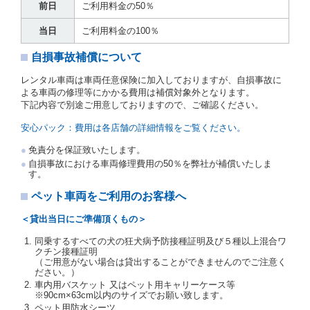
前日
ご利用料金の50％
（注２）の番号を記載し、又は運転者の運転免許証の
写しを添付するため、貸渡契約の締結にあたり、借受
当日
ご利用料金の100％
人に対し、借受人の指定する運転者（以下「運転者」
といいます。）の運転免許証の提示を求めるほか、そ
自損事故補償について
の写しの提出を求めることがあります。この場合、借
受人は、自己が運転者であるときは自己の運転免許証
レンタル車両は車両任意保険に加入しておりますが、自損事故に
を提示し、
借受人と運転者が異なるときはその運転者
よる車両の修理等にかかる費用は補償対象外となります。
の運転免許証を提示
するものとします。
下記内容で別途ご用意しておりますので、ご確認ください。
注１）監督官庁の基本通達とは、国土交通省自動車
交通局長通達「レンタカーに関する基本通達」（自
安心パック：費用は各店舗の詳細情報をご覧ください。
旅第138号 平成7年6月13日）の２．(10)及び(11)の
ことをいいます。
免責分を保証致いたします。
注２）運転免許証とは、道路交通法第９２条に規定
自損事故における車両修理費用の50％を弊社が補償いたしま
される運転免許証のうち、道路交通法施行規則第１
す。
９条別記様式第１４の書式の運転免許証をいいま
す。
ペット車両をご利用のお客様へ
当社は、貸渡契約の締結にあたり、借受人及び運転者
＜貸出当日にご準備頂くもの＞
に対し、運転免許証のほかに本人確認ができる書類の
提示を求め、及び提出された書類の写しをとることが
同乗するすべての犬の狂犬病予防接種証明及び５種以上混合ワ
あります。
クチン接種証明
当社は、貸渡契約の締結にあたり、借受期間中に借受
（ご用意がない場合は貸出することができませんのでご注意く
ださい。）
人及び運転者と連絡するための携帯電話番号等の告知
車内用バスケット 又はペット用キャリーケース等
を求めます。
※90cm×63cm以内のサイズでお願い致します。
当社は、貸渡契約の締結にあたり、借受人に対し、ク
ペット用防水シーツ