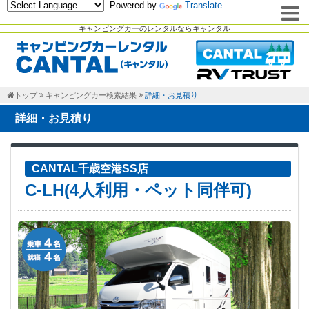
Powered by
Translate
キャンピングカーのレンタルならキャンタル
トップ
キャンピングカー検索結果
詳細・お見積り
詳細・お見積り
CANTAL千歳空港SS店
C-LH(4人利用・ペット同伴可)