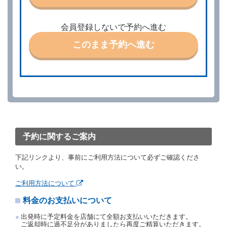
ときは、あらかじめ当社の承諾を受けなければならな
いものとします。
会員登録しないで予約へ進む
第４条（予約の取消し等）
このまま予約へ進む
借受人は、別に定める方法により予約を取り消すこと
ができます。
借受人が、借受人の都合により予約した借受開始時刻
を１時間以上経過してもレンタカー貸渡契約（以下
「貸渡契約」といいます。）締結手続きに着手しなか
ったときは、予約が取り消されたものとします。
前２項の場合、借受人は、別に定めるところにより予
約取消手数料を当社に支払うものとし、当社は、この
予約取消手数料の支払いがあったときは、受領済の予
約申込金を借受人に返還するものとします。
予約に関するご案内
当社の都合により、予約が取り消されたとき、又は貸
渡契約が締結されなかったときは、当社は受領済の予
下記リンクより、事前にご利用方法について必ずご確認くださ
約申込金を返還するものとします。
い。
事故、盗難、不返還、リコール、天災その他の借受人
若しくは当社のいずれの責にもよらない事由により貸
ご利用方法について
渡契約が締結されなかったときは、予約は取り消され
たものとします。この場合、当社は受領済の予約申込
料金のお支払いについて
金を返還するものとします。
出発時に予定料金を店舗にて全額お支払いいただきます。
第５条（代替レンタカー）
ご返却時に過不足分がありましたら再度ご精算いただきます。