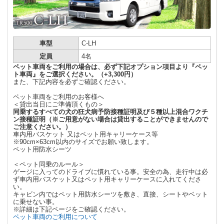
車型
C-LH
定員
4名
ペット車両をご利用の場合は、必ず下記オプション項目より『ペッ
ト車両』をご選択ください。（+3,300円）
また、下記内容を必ずご確認ください。
ペット車両をご利用のお客様へ
＜貸出当日にご準備頂くもの＞
同乗するすべての犬の
狂犬病予防接種証明及
び
５種以上混合ワクチ
ン接種証明
（
※
ご用意がない場合は貸出することができませんので
ご注意ください。）
車内用バスケット 又はペット用キャリーケース等
※90cm×63cm以内のサイズでお願い致します。
ペット用防水シーツ
＜ペット同乗のルール＞
ゲージに入ってのドライブに慣れている事。安全の為、走行中は必
ず車内用バスケット又はペット用キャリーケースに入れてくださ
い。
キャビン内ではペット用防水シーツを敷き、直接、シートやベット
に乗せない事。
※詳細は下記ページをご確認ください。
ペット車両のご利用について