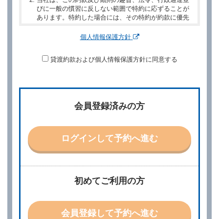
びに一般の慣習に反しない範囲で特約に応ずることが
あります。特約した場合には、その特約が約款に優先
するものとします。
個人情報保護方針
第２章／予 約
貸渡約款および個人情報保護方針に同意する
第２条（予約の申込み）
借受人は、レンタカーを借りるにあたって、約款及び
別に定める料金表等に同意のうえ、別に定める方法に
より、借受開始日時、借受場所、借受期間、返還場
所、運転者、チャイルドシート等付属品の要否、その
会員登録済みの方
他の借受条件（以下「借受条件」といいます。）を明
示して予約の申込みを行うことができます。なお、当
社は、電話連絡並びに電子メールによる予約に応じま
すが、予約内容と実際に相違があった場合でも当社は
ログインして予約へ進む
責任を負わないものとします。
当社は、借受人から予約の申込みがあったときは、原
則として、当社の保有するレンタカーの範囲内で予約
に応ずるものとします。この場合、借受人は、当社が
初めてご利用の方
特に認める場合を除き、別に定める予約申込金を支払
うものとします。
第３条（予約の変更）
会員登録して予約へ進む
借受人は、前条第１項の借受条件を変更しようとする