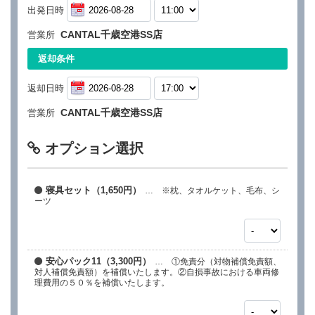
出発日時
CANTAL千歳空港SS店
営業所
返却条件
返却日時
CANTAL千歳空港SS店
営業所
オプション選択
寝具セット（1,650円）
… ※枕、タオルケット、毛布、シ
ーツ
安心パック11（3,300円）
… ①免責分（対物補償免責額、
対人補償免責額）を補償いたします。②自損事故における車両修
理費用の５０％を補償いたします。