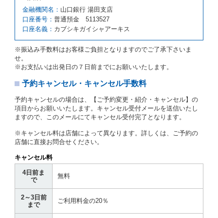
第６条（免責）
金融機関名：
山口銀行 湯田支店
口座番号：
普通預金 5113527
当社及び借受人は、予約が取り消され、又は貸渡契約
口座名義：
カブシキガイシャアーキス
が締結されなかったことについて、第４条及び第５条
に定める場合を除き、相互に何らの請求をしないもの
とします。
※振込み手数料はお客様ご負担となりますのでご了承下さいま
せ。
第３章／貸 渡 し
※お支払いは出発日の７日前までにお願いいたします。
予約キャンセル・キャンセル手数料
第７条（貸渡契約の締結）
借受人は第２条第１項に定める借受条件を明示し、当
予約キャンセルの場合は、【ご予約変更・紹介・キャンセル】の
社はこの約款、料金表等により貸渡条件を明示して、
項目からお願いいたします。キャンセル受付メールを送信いたし
貸渡契約を締結するものとします。ただし、貸し渡す
ますので、このメールにてキャンセル受付完了となります。
ことができるレンタカーがない場合又は借受人若しく
は運転者が第８条第１項若しくは第２項各号のいずれ
※キャンセル料は店舗によって異なります。詳しくは、ご予約の
かに該当する場合を除きます。
店舗に直接お問合せください。
貸渡契約を締結した場合、借受人は当社に第１0条第
キャンセル料
１項に定める貸渡料金を支払うものとします。
運転者は、貸渡契約の締結にあたり、約款及び細則で
4日前ま
無料
運転者の義務と定められた事項を遵守するものとしま
で
す。
2～3日前
当社は、監督官庁の基本通達（注１）に基づき、貸渡
ご利用料金の20％
まで
簿(貸渡原票)及び第１３条第１項に規定する貸渡証に
運転者の氏名、住所、運転免許の種類及び運転免許証