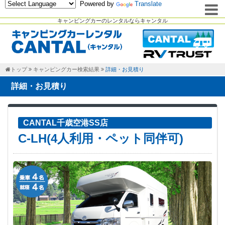
Powered by
Translate
キャンピングカーのレンタルならキャンタル
トップ
キャンピングカー検索結果
詳細・お見積り
詳細・お見積り
CANTAL千歳空港SS店
C-LH(4人利用・ペット同伴可)