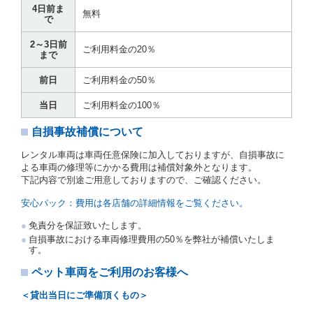
4日前ま
貸渡契約を締結した場合、借受人は当社に第１0条第
無料
で
１項に定める貸渡料金を支払うものとします。
運転者は、貸渡契約の締結にあたり、約款及び細則で
2～3日前
運転者の義務と定められた事項を遵守するものとしま
ご利用料金の20％
まで
す。
当社は、監督官庁の基本通達（注１）に基づき、貸渡
前日
ご利用料金の50％
簿(貸渡原票)及び第１３条第１項に規定する貸渡証に
運転者の氏名、住所、運転免許の種類及び運転免許証
当日
ご利用料金の100％
（注２）の番号を記載し、又は運転者の運転免許証の
写しを添付するため、貸渡契約の締結にあたり、借受
自損事故補償について
人に対し、借受人の指定する運転者（以下「運転者」
といいます。）の運転免許証の提示を求めるほか、そ
レンタル車両は車両任意保険に加入しておりますが、自損事故に
の写しの提出を求めることがあります。この場合、借
よる車両の修理等にかかる費用は補償対象外となります。
受人は、自己が運転者であるときは自己の運転免許証
下記内容で別途ご用意しておりますので、ご確認ください。
を提示し、
借受人と運転者が異なるときはその運転者
の運転免許証を提示
するものとします。
安心パック：費用は各店舗の詳細情報をご覧ください。
注１）監督官庁の基本通達とは、国土交通省自動車
免責分を保証致いたします。
交通局長通達「レンタカーに関する基本通達」（自
自損事故における車両修理費用の50％を弊社が補償いたしま
旅第138号 平成7年6月13日）の２．(10)及び(11)の
す。
ことをいいます。
注２）運転免許証とは、道路交通法第９２条に規定
ペット車両をご利用のお客様へ
される運転免許証のうち、道路交通法施行規則第１
９条別記様式第１４の書式の運転免許証をいいま
＜貸出当日にご準備頂くもの＞
す。