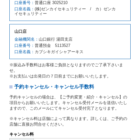
口座番号：
普通口座 3025210
前項の場合、第１項の貸渡しをすることができない原
口座名義：
(株)ゼンカイセキュリティー / カ）ゼンカ
因が、当社の責に帰する事由によるときには第４条第
イセキュリティー
４項の予約の取消しとして取り扱い、当社は受領済の
予約申込金を返還するものとします。
第３項の場合、第１項の貸渡しをすることができない
山口店
原因が、当社の責に帰さない事由による時には第４条
第５項の予約の取消しとして取り扱い、当社は受領済
金融機関名：
山口銀行 湯田支店
の予約申込金を返還するものとします。
口座番号：
普通預金 5113527
口座名義：
カブシキガイシャアーキス
第６条（免責）
当社及び借受人は、予約が取り消され、又は貸渡契約
※振込み手数料はお客様ご負担となりますのでご了承下さいま
が締結されなかったことについて、第４条及び第５条
せ。
に定める場合を除き、相互に何らの請求をしないもの
※お支払いは出発日の７日前までにお願いいたします。
とします。
予約キャンセル・キャンセル手数料
第３章／貸 渡 し
予約キャンセルの場合は、【ご予約変更・紹介・キャンセル】の
第７条（貸渡契約の締結）
項目からお願いいたします。キャンセル受付メールを送信いたし
ますので、このメールにてキャンセル受付完了となります。
借受人は第２条第１項に定める借受条件を明示し、当
社はこの約款、料金表等により貸渡条件を明示して、
※キャンセル料は店舗によって異なります。詳しくは、ご予約の
貸渡契約を締結するものとします。ただし、貸し渡す
店舗に直接お問合せください。
ことができるレンタカーがない場合又は借受人若しく
は運転者が第８条第１項若しくは第２項各号のいずれ
キャンセル料
かに該当する場合を除きます。