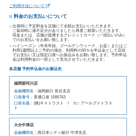
約申込金を返還するものとします。
ご利用方法について
事故、盗難、不返還、リコール、天災その他の借受人
料金のお支払いについて
若しくは当社のいずれの責にもよらない事由により貸
渡契約が締結されなかったときは、予約は取り消され
出発時に予定料金を店舗にて全額お支払いいただきます。
たものとします。この場合、当社は受領済の予約申込
ご返却時に過不足分がありましたら再度ご精算いただきます。
金を返還するものとします。
現金または、店舗が提携するクレジットカード（一括払いのみ）
でのお支払いをお願い致します。
第５条（代替レンタカー）
ハイシーズン（年末年始、ゴールデンウィーク、お盆）またはご
当社は、借受人から予約のあった車種クラスのレンタ
利用1週間以上ご予約の場合、利用料の50％を申込金として店頭
でお支払い又は指定口座へお振込みをお願い致します。予約申込
カーを貸し渡すことができないときは、予約と異なる
金は利用料金の一部として充当させていただきます。
車種クラスのレンタカー（以下「代替レンタカー」と
いいます。）の貸渡しを申し入れることができるもの
各店舗 予約申込金のお振込先
とします。
借受人が前項の申入れを承諾したときは、当社は車種
福岡那珂川店
クラスを除き予約時と同一の借受条件でレンタカー提
携先の代替レンタカーを貸し渡すものとします。な
金融機関名：
福岡銀行 長住支店
お、代替レンタカーの貸渡料金が予約された車種クラ
口座番号：
普通口座 1585763
スの貸渡料金より高くなるときは、予約した車種クラ
口座名義：
(株)ＲＶトラスト / カ）アールブイトラス
スの貸渡料金によるものとし、予約された車種クラス
ト
の貸渡料金より低くなるときは、当該代替レンタカー
の車種クラスの貸渡料金によるものとします。
借受人は、第１項の代替レンタカーの貸渡しの申入れ
大分中津店
を拒絶し、予約を取り消すことができるものとしま
金融機関名：
西日本シティ銀行 中津支店
す。