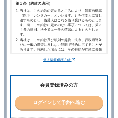
第１条（約款の適用）
当社は、この約款の定めるところにより、貸渡自動車
（以下「レンタカー」といいます。）を借受人に貸し
渡すものとし、借受人はこれを借り受けるものとしま
す。尚、この約款に定めのない事項については、第３
４条の細則、法令又は一般の慣習によるものとしま
す。
当社は、この約款及び細則の趣旨、法令、行政通達並
びに一般の慣習に反しない範囲で特約に応ずることが
あります。特約した場合には、その特約が約款に優先
するものとします。
個人情報保護方針
第２章／予 約
第２条（予約の申込み）
借受人は、レンタカーを借りるにあたって、約款及び
会員登録済みの方
別に定める料金表等に同意のうえ、別に定める方法に
より、借受開始日時、借受場所、借受期間、返還場
所、運転者、チャイルドシート等付属品の要否、その
他の借受条件（以下「借受条件」といいます。）を明
ログインして予約へ進む
示して予約の申込みを行うことができます。なお、当
社は、電話連絡並びに電子メールによる予約に応じま
すが、予約内容と実際に相違があった場合でも当社は