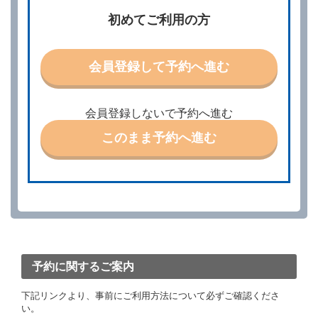
責任を負わないものとします。
当社は、借受人から予約の申込みがあったときは、原
初めてご利用の方
則として、当社の保有するレンタカーの範囲内で予約
に応ずるものとします。この場合、借受人は、当社が
特に認める場合を除き、別に定める予約申込金を支払
会員登録して予約へ進む
うものとします。
第３条（予約の変更）
借受人は、前条第１項の借受条件を変更しようとする
会員登録しないで予約へ進む
ときは、あらかじめ当社の承諾を受けなければならな
いものとします。
このまま予約へ進む
第４条（予約の取消し等）
借受人は、別に定める方法により予約を取り消すこと
ができます。
借受人が、借受人の都合により予約した借受開始時刻
を１時間以上経過してもレンタカー貸渡契約（以下
「貸渡契約」といいます。）締結手続きに着手しなか
ったときは、予約が取り消されたものとします。
前２項の場合、借受人は、別に定めるところにより予
約取消手数料を当社に支払うものとし、当社は、この
予約に関するご案内
予約取消手数料の支払いがあったときは、受領済の予
約申込金を借受人に返還するものとします。
下記リンクより、事前にご利用方法について必ずご確認くださ
当社の都合により、予約が取り消されたとき、又は貸
い。
渡契約が締結されなかったときは、当社は受領済の予