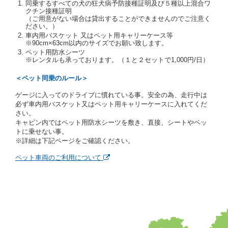
同乗するすべての犬の狂犬病予防接種証明及び５種以上混合ワ
当社は、貸渡契約の締結にあたり、借受人及び運転者
クチン接種証明
に対し、運転免許証のほかに本人確認ができる書類の
（ご用意がない場合は貸出することができませんのでご注意く
提示を求め、及び提出された書類の写しをとることが
ださい。）
あります。
車内用バスケット 又はペット用キャリーケース等
当社は、貸渡契約の締結にあたり、借受期間中に借受
※90cm×63cm以内のサイズでお願い致します。
人及び運転者と連絡するための携帯電話番号等の告知
ペット用防水シーツ
※レンタルも承っております。（１と２セットで1,000円/日）
を求めます。
当社は、貸渡契約の締結にあたり、借受人に対し、ク
＜ペット同乗のルール＞
レジットカード若しくは現金による支払いを求め、又
はその他の支払方法を指定することがあります。
ゲージに入ってのドライブに慣れている事。安全の為、走行中は
借受人は契約後の借受期間の延長はできないものとし
必ず車内用バスケット又はペット用キャリーケースに入れてくだ
ます。
さい。
当社は、借受人又は運転者が前3項に従わない場合
キャビン内ではペット用防水シーツを敷き、直接、シートやベッ
は、貸渡契約の締結を拒絶するとともに、予約を取消
トに乗せない事。
すことができるものとします。なお、この場合の予約
※詳細は下記ページをご確認ください。
申込金等の扱いについては、第4条第5項を適用するも
のとします。
ペット車両のご利用について
第８条（貸渡契約の締結の拒絶）
借受人（運転者）が次の各号のいずれかに該当すると
きは、貸渡契約を締結することができないものとしま
す。
① 貸し渡すレンタカーの運転に必要な運転免許証を
有していないとき、又は運転免許証の提示をせず、