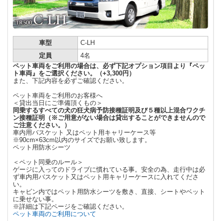
車型
C-LH
定員
4名
ペット車両をご利用の場合は、必ず下記オプション項目より『ペッ
ト車両』をご選択ください。（+3,300円）
また、下記内容を必ずご確認ください。
ペット車両をご利用のお客様へ
＜貸出当日にご準備頂くもの＞
同乗するすべての犬の
狂犬病予防接種証明及
び
５種以上混合ワクチ
ン接種証明
（
※
ご用意がない場合は貸出することができませんので
ご注意ください。）
車内用バスケット 又はペット用キャリーケース等
※90cm×63cm以内のサイズでお願い致します。
ペット用防水シーツ
＜ペット同乗のルール＞
ゲージに入ってのドライブに慣れている事。安全の為、走行中は必
ず車内用バスケット又はペット用キャリーケースに入れてくださ
い。
キャビン内ではペット用防水シーツを敷き、直接、シートやベット
に乗せない事。
※詳細は下記ページをご確認ください。
ペット車両のご利用について