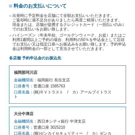
事故、盗難、不返還、リコール、天災その他の借受人
料金のお支払いについて
若しくは当社のいずれの責にもよらない事由により貸
渡契約が締結されなかったときは、予約は取り消され
出発時に予定料金を店舗にて全額お支払いいただきます。
たものとします。この場合、当社は受領済の予約申込
ご返却時に過不足分がありましたら再度ご精算いただきます。
金を返還するものとします。
現金または、店舗が提携するクレジットカード（一括払いのみ）
でのお支払いをお願い致します。
第５条（代替レンタカー）
ハイシーズン（年末年始、ゴールデンウィーク、お盆）またはご
当社は、借受人から予約のあった車種クラスのレンタ
利用1週間以上ご予約の場合、利用料の50％を申込金として店頭
でお支払い又は指定口座へお振込みをお願い致します。予約申込
カーを貸し渡すことができないときは、予約と異なる
金は利用料金の一部として充当させていただきます。
車種クラスのレンタカー（以下「代替レンタカー」と
いいます。）の貸渡しを申し入れることができるもの
各店舗 予約申込金のお振込先
とします。
借受人が前項の申入れを承諾したときは、当社は車種
福岡那珂川店
クラスを除き予約時と同一の借受条件でレンタカー提
携先の代替レンタカーを貸し渡すものとします。な
金融機関名：
福岡銀行 長住支店
お、代替レンタカーの貸渡料金が予約された車種クラ
口座番号：
普通口座 1585763
スの貸渡料金より高くなるときは、予約した車種クラ
口座名義：
(株)ＲＶトラスト / カ）アールブイトラス
スの貸渡料金によるものとし、予約された車種クラス
ト
の貸渡料金より低くなるときは、当該代替レンタカー
の車種クラスの貸渡料金によるものとします。
借受人は、第１項の代替レンタカーの貸渡しの申入れ
大分中津店
を拒絶し、予約を取り消すことができるものとしま
金融機関名：
西日本シティ銀行 中津支店
す。
口座番号：
普通口座 3025210
前項の場合、第１項の貸渡しをすることができない原
口座名義：
(株)ゼンカイセキュリティー / カ）ゼンカ
因が、当社の責に帰する事由によるときには第４条第