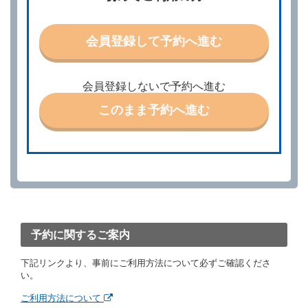
則として、当社の保有するレンタカーの範囲内で予約
に応ずるものとします。この場合、借受人は、当社が
特に認める場合を除き、別に定める予約申込金を支払
会員登録して予約へ進む
うものとします。
第３条（予約の変更）
借受人は、前条第１項の借受条件を変更しようとする
会員登録しないで予約へ進む
ときは、あらかじめ当社の承諾を受けなければならな
いものとします。
このまま予約へ進む
第４条（予約の取消し等）
借受人は、別に定める方法により予約を取り消すこと
ができます。
借受人が、借受人の都合により予約した借受開始時刻
を１時間以上経過してもレンタカー貸渡契約（以下
「貸渡契約」といいます。）締結手続きに着手しなか
ったときは、予約が取り消されたものとします。
前２項の場合、借受人は、別に定めるところにより予
約取消手数料を当社に支払うものとし、当社は、この
予約に関するご案内
予約取消手数料の支払いがあったときは、受領済の予
約申込金を借受人に返還するものとします。
下記リンクより、事前にご利用方法について必ずご確認くださ
当社の都合により、予約が取り消されたとき、又は貸
い。
渡契約が締結されなかったときは、当社は受領済の予
約申込金を返還するものとします。
ご利用方法について