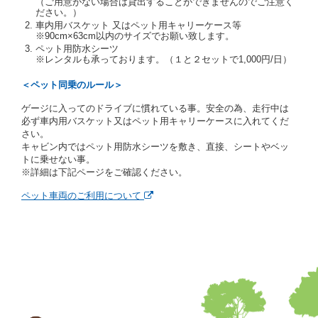
（ご用意がない場合は貸出することができませんのでご注意く
提示を求め、及び提出された書類の写しをとることが
ださい。）
あります。
車内用バスケット 又はペット用キャリーケース等
当社は、貸渡契約の締結にあたり、借受期間中に借受
※90cm×63cm以内のサイズでお願い致します。
人及び運転者と連絡するための携帯電話番号等の告知
ペット用防水シーツ
※レンタルも承っております。（１と２セットで1,000円/日）
を求めます。
当社は、貸渡契約の締結にあたり、借受人に対し、ク
＜ペット同乗のルール＞
レジットカード若しくは現金による支払いを求め、又
はその他の支払方法を指定することがあります。
ゲージに入ってのドライブに慣れている事。安全の為、走行中は
借受人は契約後の借受期間の延長はできないものとし
必ず車内用バスケット又はペット用キャリーケースに入れてくだ
ます。
さい。
当社は、借受人又は運転者が前3項に従わない場合
キャビン内ではペット用防水シーツを敷き、直接、シートやベッ
は、貸渡契約の締結を拒絶するとともに、予約を取消
トに乗せない事。
すことができるものとします。なお、この場合の予約
※詳細は下記ページをご確認ください。
申込金等の扱いについては、第4条第5項を適用するも
のとします。
ペット車両のご利用について
第８条（貸渡契約の締結の拒絶）
借受人（運転者）が次の各号のいずれかに該当すると
きは、貸渡契約を締結することができないものとしま
す。
① 貸し渡すレンタカーの運転に必要な運転免許証を
有していないとき、又は運転免許証の提示をせず、
もしくは当社が求めたにもかかわらず、その運転者
の運転免許証の写しの提出に同意しないとき。 ②