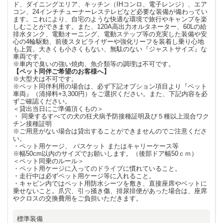
ド、ダイニングエリア、キッチン（IHコンロ、電子レンジ）、エア
コン、24インチチューナーレステレビなど必要な装備が備わってい
ます。これにより、自宅のような快適な環境で旅行やキャンプを楽
しむことができます。また、120A高出力オルタネーター、60Lの給
排水タンク、電動オーニング、電動ステップ等の充実した装備や安
心の4輪駆動、前後スタビライザーや強化リーフを装着し乗り心地
も上質。大きくも小さくもない、無駄のない『ジャストサイズ』な
車両です。
※車内で臭いの強い焼肉、魚介類等の調理は不可です。
【ペット同伴ご希望のお客様へ】
※大型犬は不可です。
※ペット同伴利用の場合は、必ず下記オプション項目より『ペット
車両』（清掃料+3,300円）をご選択ください。また、下記内容を必
ずご確認ください。
＜貸出当日にご準備頂くもの＞
・ 同乗するすべての犬の狂犬病予防接種証明及び５種以上混合ワク
チン接種証明
※ご用意がない場合は貸出することができませんのでご注意くださ
い。
・ペット用ケージ、 バスケット またはキャリーケース等
※幅50cm以内のサイズでお願いします。（後部ドア幅50ｃｍ）
＜ペット同乗のルール＞
・ペット用ケージに入ってのドライブに慣れていること。
・走行中は必ずペット用ケージ等に入れること。
・キャビン内ではペット用防水シーツを敷き、直接座席やベットに
乗せないこと。爪穴、引っ掻き傷、排尿排便があった場合は、座席
やクロスの交換費用をご負担いただきます。
標準装備