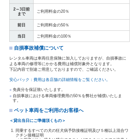
運転者は、貸渡契約の締結にあたり、約款及び細則で
2～3日前
運転者の義務と定められた事項を遵守するものとしま
ご利用料金の20％
まで
す。
当社は、監督官庁の基本通達（注１）に基づき、貸渡
前日
ご利用料金の50％
簿(貸渡原票)及び第１３条第１項に規定する貸渡証に
運転者の氏名、住所、運転免許の種類及び運転免許証
当日
ご利用料金の100％
（注２）の番号を記載し、又は運転者の運転免許証の
写しを添付するため、貸渡契約の締結にあたり、借受
自損事故補償について
人に対し、借受人の指定する運転者（以下「運転者」
といいます。）の運転免許証の提示を求めるほか、そ
レンタル車両は車両任意保険に加入しておりますが、自損事故に
の写しの提出を求めることがあります。この場合、借
よる車両の修理等にかかる費用は補償対象外となります。
受人は、自己が運転者であるときは自己の運転免許証
下記内容で別途ご用意しておりますので、ご確認ください。
を提示し、
借受人と運転者が異なるときはその運転者
の運転免許証を提示
するものとします。
安心パック：費用は各店舗の詳細情報をご覧ください。
注１）監督官庁の基本通達とは、国土交通省自動車
免責分を保証致いたします。
交通局長通達「レンタカーに関する基本通達」（自
自損事故における車両修理費用の50％を弊社が補償いたしま
旅第138号 平成7年6月13日）の２．(10)及び(11)の
す。
ことをいいます。
注２）運転免許証とは、道路交通法第９２条に規定
ペット車両をご利用のお客様へ
される運転免許証のうち、道路交通法施行規則第１
９条別記様式第１４の書式の運転免許証をいいま
＜貸出当日にご準備頂くもの＞
す。
同乗するすべての犬の狂犬病予防接種証明及び５種以上混合ワ
当社は、貸渡契約の締結にあたり、借受人及び運転者
クチン接種証明
に対し、運転免許証のほかに本人確認ができる書類の