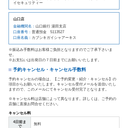
イセキュリティー
４項の予約の取消しとして取り扱い、当社は受領済の
予約申込金を返還するものとします。
第３項の場合、第１項の貸渡しをすることができない
山口店
原因が、当社の責に帰さない事由による時には第４条
第５項の予約の取消しとして取り扱い、当社は受領済
金融機関名：
山口銀行 湯田支店
の予約申込金を返還するものとします。
口座番号：
普通預金 5113527
口座名義：
カブシキガイシャアーキス
第６条（免責）
当社及び借受人は、予約が取り消され、又は貸渡契約
※振込み手数料はお客様ご負担となりますのでご了承下さいま
が締結されなかったことについて、第４条及び第５条
せ。
に定める場合を除き、相互に何らの請求をしないもの
※お支払いは出発日の７日前までにお願いいたします。
とします。
予約キャンセル・キャンセル手数料
第３章／貸 渡 し
予約キャンセルの場合は、【ご予約変更・紹介・キャンセル】の
第７条（貸渡契約の締結）
項目からお願いいたします。キャンセル受付メールを送信いたし
ますので、このメールにてキャンセル受付完了となります。
借受人は第２条第１項に定める借受条件を明示し、当
社はこの約款、料金表等により貸渡条件を明示して、
※キャンセル料は店舗によって異なります。詳しくは、ご予約の
貸渡契約を締結するものとします。ただし、貸し渡す
店舗に直接お問合せください。
ことができるレンタカーがない場合又は借受人若しく
は運転者が第８条第１項若しくは第２項各号のいずれ
キャンセル料
かに該当する場合を除きます。
4日前ま
貸渡契約を締結した場合、借受人は当社に第１0条第
無料
で
１項に定める貸渡料金を支払うものとします。