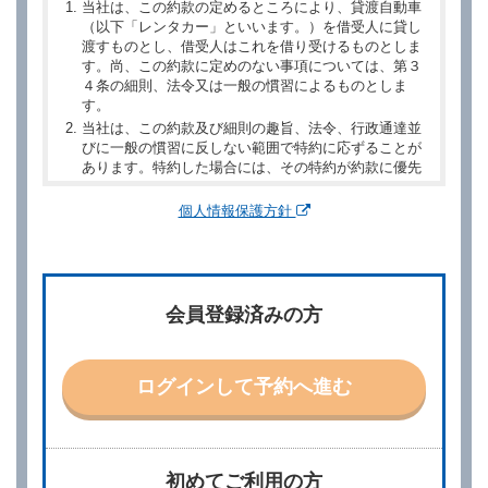
当社は、この約款の定めるところにより、貸渡自動車
（以下「レンタカー」といいます。）を借受人に貸し
渡すものとし、借受人はこれを借り受けるものとしま
す。尚、この約款に定めのない事項については、第３
４条の細則、法令又は一般の慣習によるものとしま
す。
当社は、この約款及び細則の趣旨、法令、行政通達並
びに一般の慣習に反しない範囲で特約に応ずることが
あります。特約した場合には、その特約が約款に優先
するものとします。
個人情報保護方針
第２章／予 約
第２条（予約の申込み）
借受人は、レンタカーを借りるにあたって、約款及び
会員登録済みの方
別に定める料金表等に同意のうえ、別に定める方法に
より、借受開始日時、借受場所、借受期間、返還場
所、運転者、チャイルドシート等付属品の要否、その
他の借受条件（以下「借受条件」といいます。）を明
ログインして予約へ進む
示して予約の申込みを行うことができます。なお、当
社は、電話連絡並びに電子メールによる予約に応じま
すが、予約内容と実際に相違があった場合でも当社は
責任を負わないものとします。
当社は、借受人から予約の申込みがあったときは、原
初めてご利用の方