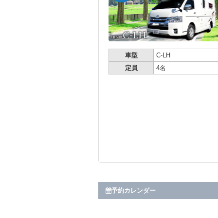
車型
C-LH
定員
4名
予約カレンダー