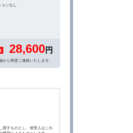
ションなし
28,600
円
金
舗から再度ご連絡いたします。
し渡すものとし、借受人はこれ