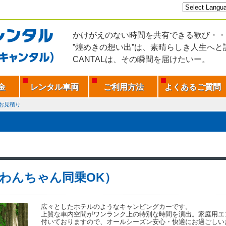
かけがえのない時間を共有できる歓び・・
”煌めきの想い出”は、素晴らしき人生へと
CANTALは、その瞬間を届けたいー。
金
レンタル車両
ご利用方法
よくあるご質問
お見積り
H（わんちゃん同乗OK）
広々としたホテルのようなキャンピングカーです。
上質な車内空間がワンランク上の特別な時間を演出。家庭用エ
付いておりますので、オールシーズン安心・快適にお過ごしい