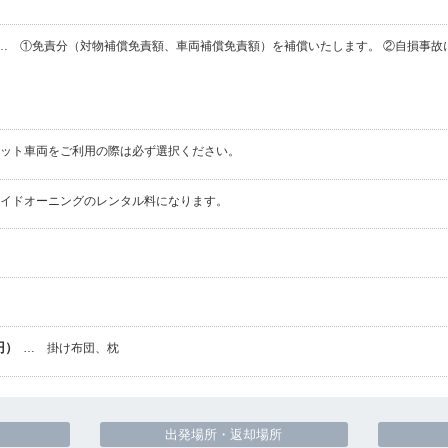
… ①免責分（対物補償免責額、車両補償免責額）を補償いたします。 ②自損事故
ペット車両をご利用の際は必ず選択ください。
サイドオーニングのレンタル料になります。
円）
… 掛け布団、枕
出発場所・返却場所