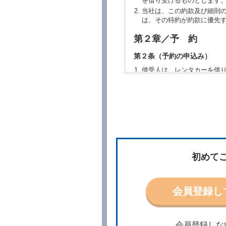
を借り受けるものとします
当社は、この約款及び細則
は、その特約が約款に優先
第２章／予 約
第２条（予約の申込み）
借受人は、レンタカーを借
所、借受期間、返還場所、
予約の申込みを行うことが
た場合でも当社は責任を負
当社は、借受人から予約の
場合、借受人は、当社が特
第３条（予約の変更）
借受人は、前条第１項の借
初めて
第４条（予約の取消し等）
借受人は、別に定める方法
借受人が、借受人の都合に
会員登録し
結手続きに着手しなかった
前２項の場合、借受人は、
ったときは、受領済の予約
当社の都合により、予約が
会員登録しな