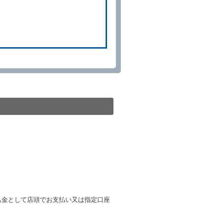
貸渡契約が締結されなかったと
。
る車種クラスのレンタカー（以
提携先の代替レンタカーを貸し
きは、予約した車種クラスの貸
種クラスの貸渡料金によるもの
す。
第４項の予約の取消しとして取
条第５項の予約の取消しとして
条に定める場合を除き、相互に
込金として店頭でお支払い又は指定口座