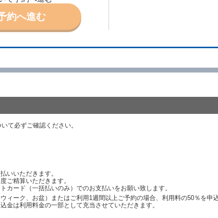
予約へ進む
ール、天災その他の借受人若しくは当社のいずれの責にもよらない事由により
ものとします。この場合、当社は受領済の予約申込金を返還するものとします
あった車種クラスのレンタカーを貸し渡すことができないときは、予約と異な
います。）の貸渡しを申し入れることができるものとします。
諾したときは、当社は車種クラスを除き予約時と同一の借受条件でレンタカー
代替レンタカーの貸渡料金が予約された車種クラスの貸渡料金より高くなると
約された車種クラスの貸渡料金より低くなるときは、当該代替レンタカーの車
ンタカーの貸渡しの申入れを拒絶し、予約を取り消すことができるものとしま
しをすることができない原因が、当社の責に帰する事由によるときには第４条
ついて必ずご確認ください。
約申込金を返還するものとします。
渡しをすることができない原因が、当社の責に帰さない事由による時には第４
予約申込金を返還するものとします。
取り消され、又は貸渡契約が締結されなかったことについて、第４条及び第５
支払いいただきます。
します。
再度ご精算いただきます。
ットカード（一括払いのみ）でのお支払いをお願い致します。
ウィーク、お盆）またはご利用1週間以上ご予約の場合、利用料の50％を申
申込金は利用料金の一部として充当させていただきます。