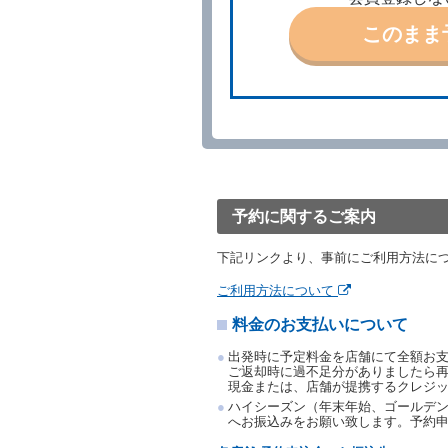
ます。
このまま
事故、盗難、不返還、リコ
きは、予約は取り消された
第５条（代替レンタカー）
当社は、借受人から予約の
下「代替レンタカー」とい
借受人が前項の申入れを承
渡すものとします。なお、
渡料金によるものとし、予
とします。
予約に関するご案内
借受人は、第１項の代替レ
前項の場合、第１項の貸渡
下記リンクより、事前にご利用方法に
り扱い、当社は受領済の予
第３項の場合、第１項の貸
ご利用方法について
取り扱い、当社は受領済の
料金のお支払いについて
第６条（免責）
当社及び借受人は、予約が
出発時に予定料金を店舗にて全額お
何らの請求をしないものと
ご返却時に過不足分がありましたら
現金または、店舗が提携するクレジ
第３章／貸 渡 し
ハイシーズン（年末年始、ゴールデン
へお振込みをお願い致します。予約
第７条（貸渡契約の締結）