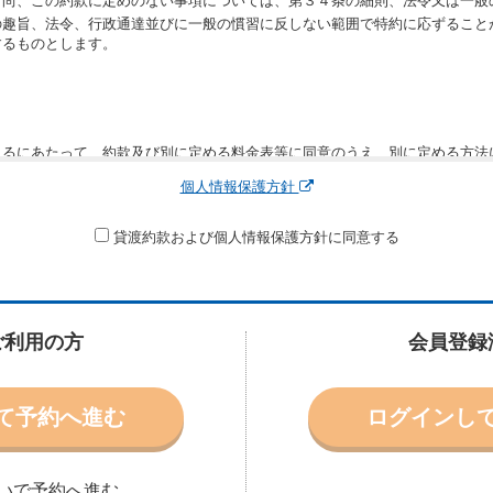
。尚、この約款に定めのない事項については、第３４条の細則、法令又は一般
の趣旨、法令、行政通達並びに一般の慣習に反しない範囲で特約に応ずること
するものとします。
りるにあたって、約款及び別に定める料金表等に同意のうえ、別に定める方法
運転者、チャイルドシート等付属品の要否、その他の借受条件（以下「借受条
個人情報保護方針
できます。なお、当社は、電話連絡並びに電子メールによる予約に応じますが
わないものとします。
申込みがあったときは、原則として、当社の保有するレンタカーの範囲内で予
貸渡約款および個人情報保護方針に同意する
に認める場合を除き、別に定める予約申込金を支払うものとします。
受条件を変更しようとするときは、あらかじめ当社の承諾を受けなければなら
ご利用の方
会員登録
により予約を取り消すことができます。
より予約した借受開始時刻を１時間以上経過してもレンタカー貸渡契約（以下
て予約へ進む
ログインし
ときは、予約が取り消されたものとします。
別に定めるところにより予約取消手数料を当社に支払うものとし、当社は、こ
申込金を借受人に返還するものとします。
取り消されたとき、又は貸渡契約が締結されなかったときは、当社は受領済の
いで予約へ進む