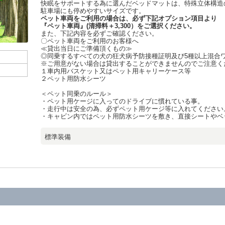
快眠をサポートする為に選んだベッドマットは、特殊立体構造の
駐車場にも停めやすいサイズです。
ペット車両をご利用の場合は、必ず下記オプション項目より
『ペット車両』(清掃料＋3,300）をご選択ください。
また、下記内容を必ずご確認ください。
〇ペット車両をご利用のお客様へ
≪貸出当日にご準備頂くもの≫
◎同乗するすべての犬の狂犬病予防接種証明及び5種以上混合
※ご用意がない場合は貸出することができませんのでご注意く
１車内用バスケット又はペット用キャリーケース等
２ペット用防水シーツ
＜ペット同乗のルール＞
・ペット用ケージに入ってのドライブに慣れている事。
・走行中は安全の為、必ずペット用ケージ等に入れてください
・キャビン内ではペット用防水シーツを敷き、直接シートやベ
標準装備