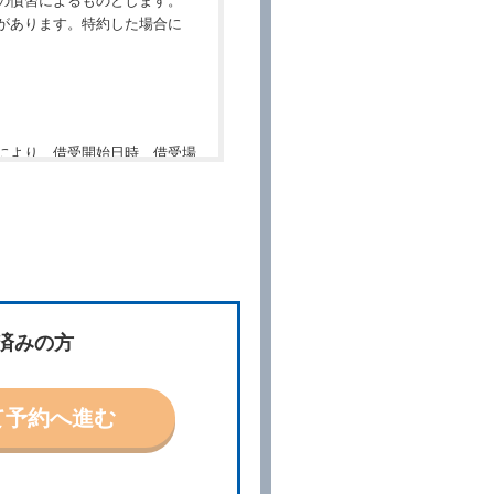
の慣習によるものとします。
があります。特約した場合に
により、借受開始日時、借受場
件」といいます。）を明示して
、予約内容と実際に相違があっ
約に応ずるものとします。この
ないものとします。
済みの方
「貸渡契約」といいます。）締
て予約へ進む
の予約取消手数料の支払いがあ
予約申込金を返還するものとし