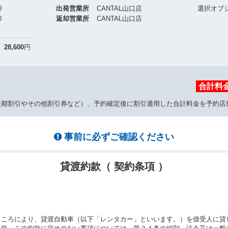
0
出発営業所
CANTAL山口店
選択オプ
0
返却営業所
CANTAL山口店
28,600
円
合計料
長期割引やその他割引券など）、予約確定後に割引適用した合計料金を予約店
事前に必ずご確認ください
貸渡約款（ 契約条項 ）
ところにより、貸渡自動車（以下「レンタカー」といいます。）を借受人に貸