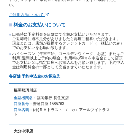
当社の都合により、予約が取り消されたとき、又は貸
い。
渡契約が締結されなかったときは、当社は受領済の予
約申込金を返還するものとします。
ご利用方法について
事故、盗難、不返還、リコール、天災その他の借受人
料金のお支払いについて
若しくは当社のいずれの責にもよらない事由により貸
渡契約が締結されなかったときは、予約は取り消され
出発時に予定料金を店舗にて全額お支払いいただきます。
たものとします。この場合、当社は受領済の予約申込
ご返却時に過不足分がありましたら再度ご精算いただきます。
金を返還するものとします。
現金または、店舗が提携するクレジットカード（一括払いのみ）
でのお支払いをお願い致します。
第５条（代替レンタカー）
ハイシーズン（年末年始、ゴールデンウィーク、お盆）またはご
当社は、借受人から予約のあった車種クラスのレンタ
利用1週間以上ご予約の場合、利用料の50％を申込金として店頭
でお支払い又は指定口座へお振込みをお願い致します。予約申込
カーを貸し渡すことができないときは、予約と異なる
金は利用料金の一部として充当させていただきます。
車種クラスのレンタカー（以下「代替レンタカー」と
いいます。）の貸渡しを申し入れることができるもの
各店舗 予約申込金のお振込先
とします。
借受人が前項の申入れを承諾したときは、当社は車種
福岡那珂川店
クラスを除き予約時と同一の借受条件でレンタカー提
携先の代替レンタカーを貸し渡すものとします。な
金融機関名：
福岡銀行 長住支店
お、代替レンタカーの貸渡料金が予約された車種クラ
口座番号：
普通口座 1585763
スの貸渡料金より高くなるときは、予約した車種クラ
口座名義：
(株)ＲＶトラスト / カ）アールブイトラス
スの貸渡料金によるものとし、予約された車種クラス
ト
の貸渡料金より低くなるときは、当該代替レンタカー
の車種クラスの貸渡料金によるものとします。
借受人は、第１項の代替レンタカーの貸渡しの申入れ
大分中津店