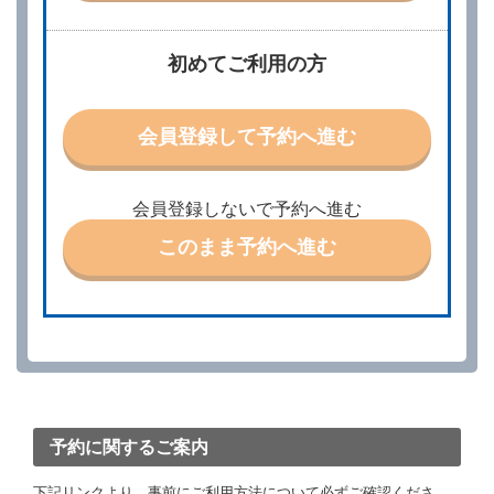
すが、予約内容と実際に相違があった場合でも当社は
責任を負わないものとします。
当社は、借受人から予約の申込みがあったときは、原
初めてご利用の方
則として、当社の保有するレンタカーの範囲内で予約
に応ずるものとします。この場合、借受人は、当社が
特に認める場合を除き、別に定める予約申込金を支払
会員登録して予約へ進む
うものとします。
第３条（予約の変更）
借受人は、前条第１項の借受条件を変更しようとする
会員登録しないで予約へ進む
ときは、あらかじめ当社の承諾を受けなければならな
いものとします。
このまま予約へ進む
第４条（予約の取消し等）
借受人は、別に定める方法により予約を取り消すこと
ができます。
借受人が、借受人の都合により予約した借受開始時刻
を１時間以上経過してもレンタカー貸渡契約（以下
「貸渡契約」といいます。）締結手続きに着手しなか
ったときは、予約が取り消されたものとします。
前２項の場合、借受人は、別に定めるところにより予
約取消手数料を当社に支払うものとし、当社は、この
予約に関するご案内
予約取消手数料の支払いがあったときは、受領済の予
約申込金を借受人に返還するものとします。
下記リンクより、事前にご利用方法について必ずご確認くださ