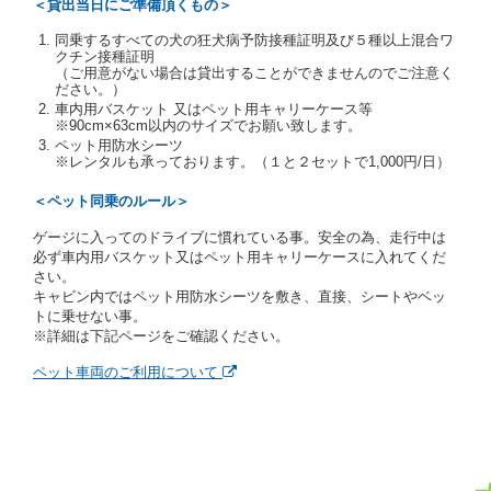
＜貸出当日にご準備頂くもの＞
す。
同乗するすべての犬の狂犬病予防接種証明及び５種以上混合ワ
当社は、貸渡契約の締結にあたり、借受人及び運転者
クチン接種証明
に対し、運転免許証のほかに本人確認ができる書類の
（ご用意がない場合は貸出することができませんのでご注意く
提示を求め、及び提出された書類の写しをとることが
ださい。）
あります。
車内用バスケット 又はペット用キャリーケース等
当社は、貸渡契約の締結にあたり、借受期間中に借受
※90cm×63cm以内のサイズでお願い致します。
人及び運転者と連絡するための携帯電話番号等の告知
ペット用防水シーツ
※レンタルも承っております。（１と２セットで1,000円/日）
を求めます。
当社は、貸渡契約の締結にあたり、借受人に対し、ク
＜ペット同乗のルール＞
レジットカード若しくは現金による支払いを求め、又
はその他の支払方法を指定することがあります。
ゲージに入ってのドライブに慣れている事。安全の為、走行中は
借受人は契約後の借受期間の延長はできないものとし
必ず車内用バスケット又はペット用キャリーケースに入れてくだ
ます。
さい。
当社は、借受人又は運転者が前3項に従わない場合
キャビン内ではペット用防水シーツを敷き、直接、シートやベッ
は、貸渡契約の締結を拒絶するとともに、予約を取消
トに乗せない事。
すことができるものとします。なお、この場合の予約
※詳細は下記ページをご確認ください。
申込金等の扱いについては、第4条第5項を適用するも
のとします。
ペット車両のご利用について
第８条（貸渡契約の締結の拒絶）
借受人（運転者）が次の各号のいずれかに該当すると
きは、貸渡契約を締結することができないものとしま
す。
① 貸し渡すレンタカーの運転に必要な運転免許証を