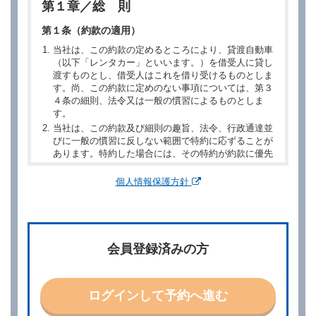
第１章／総 則
第１条（約款の適用）
当社は、この約款の定めるところにより、貸渡自動車
（以下「レンタカー」といいます。）を借受人に貸し
渡すものとし、借受人はこれを借り受けるものとしま
す。尚、この約款に定めのない事項については、第３
４条の細則、法令又は一般の慣習によるものとしま
す。
当社は、この約款及び細則の趣旨、法令、行政通達並
びに一般の慣習に反しない範囲で特約に応ずることが
あります。特約した場合には、その特約が約款に優先
するものとします。
個人情報保護方針
第２章／予 約
第２条（予約の申込み）
借受人は、レンタカーを借りるにあたって、約款及び
会員登録済みの方
別に定める料金表等に同意のうえ、別に定める方法に
より、借受開始日時、借受場所、借受期間、返還場
所、運転者、チャイルドシート等付属品の要否、その
他の借受条件（以下「借受条件」といいます。）を明
ログインして予約へ進む
示して予約の申込みを行うことができます。なお、当
社は、電話連絡並びに電子メールによる予約に応じま