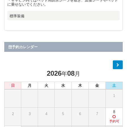
・キャビン内ではペット用防水シーツを敷き、直接シートやベット
に乗せないでください。
標準装備
予約カレンダー
2026
08
年
月
日
月
火
水
木
金
土
1
8
2
3
4
5
6
7