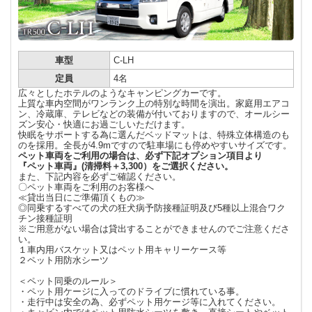
車型
C-LH
定員
4名
広々としたホテルのようなキャンピングカーです。
上質な車内空間がワンランク上の特別な時間を演出。家庭用エアコ
ン、冷蔵庫、テレビなどの装備が付いておりますので、オールシー
ズン安心・快適にお過ごしいただけます。
快眠をサポートする為に選んだベッドマットは、特殊立体構造のも
のを採用。全長が4.9mですので駐車場にも停めやすいサイズです。
ペット車両をご利用の場合は、必ず下記オプション項目より
『ペット車両』(清掃料＋3,300）をご選択ください。
また、下記内容を必ずご確認ください。
〇ペット車両をご利用のお客様へ
≪貸出当日にご準備頂くもの≫
◎同乗するすべての犬の狂犬病予防接種証明及び5種以上混合ワク
チン接種証明
※ご用意がない場合は貸出することができませんのでご注意くださ
い。
１車内用バスケット又はペット用キャリーケース等
２ペット用防水シーツ
＜ペット同乗のルール＞
・ペット用ケージに入ってのドライブに慣れている事。
・走行中は安全の為、必ずペット用ケージ等に入れてください。