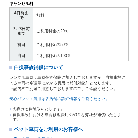
は運転者が第８条第１項若しくは第２項各号のいずれ
キャンセル料
かに該当する場合を除きます。
4日前ま
貸渡契約を締結した場合、借受人は当社に第１0条第
無料
で
１項に定める貸渡料金を支払うものとします。
運転者は、貸渡契約の締結にあたり、約款及び細則で
2～3日前
運転者の義務と定められた事項を遵守するものとしま
ご利用料金の20％
まで
す。
当社は、監督官庁の基本通達（注１）に基づき、貸渡
前日
ご利用料金の50％
簿(貸渡原票)及び第１３条第１項に規定する貸渡証に
運転者の氏名、住所、運転免許の種類及び運転免許証
当日
ご利用料金の100％
（注２）の番号を記載し、又は運転者の運転免許証の
写しを添付するため、貸渡契約の締結にあたり、借受
自損事故補償について
人に対し、借受人の指定する運転者（以下「運転者」
といいます。）の運転免許証の提示を求めるほか、そ
レンタル車両は車両任意保険に加入しておりますが、自損事故に
の写しの提出を求めることがあります。この場合、借
よる車両の修理等にかかる費用は補償対象外となります。
受人は、自己が運転者であるときは自己の運転免許証
下記内容で別途ご用意しておりますので、ご確認ください。
を提示し、
借受人と運転者が異なるときはその運転者
の運転免許証を提示
するものとします。
安心パック：費用は各店舗の詳細情報をご覧ください。
注１）監督官庁の基本通達とは、国土交通省自動車
免責分を保証致いたします。
交通局長通達「レンタカーに関する基本通達」（自
自損事故における車両修理費用の50％を弊社が補償いたしま
旅第138号 平成7年6月13日）の２．(10)及び(11)の
す。
ことをいいます。
注２）運転免許証とは、道路交通法第９２条に規定
ペット車両をご利用のお客様へ
される運転免許証のうち、道路交通法施行規則第１
９条別記様式第１４の書式の運転免許証をいいま