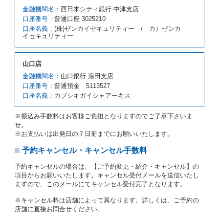
を拒絶し、予約を取り消すことができるものとしま
金融機関名：
西日本シティ銀行 中津支店
す。
口座番号：
普通口座 3025210
前項の場合、第１項の貸渡しをすることができない原
口座名義：
(株)ゼンカイセキュリティー / カ）ゼンカ
因が、当社の責に帰する事由によるときには第４条第
イセキュリティー
４項の予約の取消しとして取り扱い、当社は受領済の
予約申込金を返還するものとします。
第３項の場合、第１項の貸渡しをすることができない
山口店
原因が、当社の責に帰さない事由による時には第４条
第５項の予約の取消しとして取り扱い、当社は受領済
金融機関名：
山口銀行 湯田支店
の予約申込金を返還するものとします。
口座番号：
普通預金 5113527
口座名義：
カブシキガイシャアーキス
第６条（免責）
当社及び借受人は、予約が取り消され、又は貸渡契約
※振込み手数料はお客様ご負担となりますのでご了承下さいま
が締結されなかったことについて、第４条及び第５条
せ。
に定める場合を除き、相互に何らの請求をしないもの
※お支払いは出発日の７日前までにお願いいたします。
とします。
予約キャンセル・キャンセル手数料
第３章／貸 渡 し
予約キャンセルの場合は、【ご予約変更・紹介・キャンセル】の
第７条（貸渡契約の締結）
項目からお願いいたします。キャンセル受付メールを送信いたし
ますので、このメールにてキャンセル受付完了となります。
借受人は第２条第１項に定める借受条件を明示し、当
社はこの約款、料金表等により貸渡条件を明示して、
※キャンセル料は店舗によって異なります。詳しくは、ご予約の
貸渡契約を締結するものとします。ただし、貸し渡す
店舗に直接お問合せください。
ことができるレンタカーがない場合又は借受人若しく