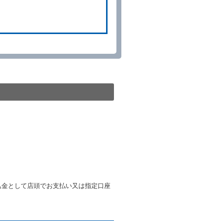
予約申込金を返還するものとし
貸渡契約が締結されなかったと
。
る車種クラスのレンタカー（以
提携先の代替レンタカーを貸し
きは、予約した車種クラスの貸
種クラスの貸渡料金によるもの
す。
第４項の予約の取消しとして取
条第５項の予約の取消しとして
条に定める場合を除き、相互に
込金として店頭でお支払い又は指定口座