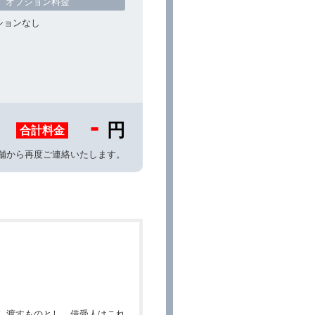
オプション料金
ションなし
-
円
合計料金
舗から再度ご連絡いたします。
し渡すものとし、借受人はこれ