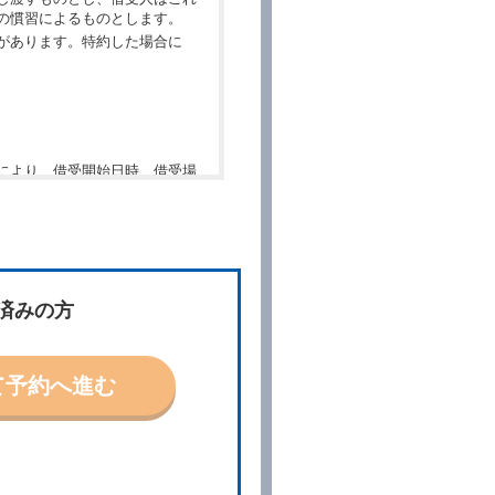
の慣習によるものとします。
があります。特約した場合に
により、借受開始日時、借受場
件」といいます。）を明示して
、予約内容と実際に相違があっ
約に応ずるものとします。この
済みの方
ないものとします。
て予約へ進む
「貸渡契約」といいます。）締
の予約取消手数料の支払いがあ