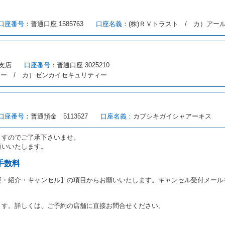
める借受条件を明示し、当社はこの約款、料金表等により貸渡条件を明示して
口座番号：
普通口座 1585763
口座名義：
(株)ＲＶトラスト / カ）アー
とができるレンタカーがない場合又は借受人若しくは運転者が第８条第１項若
借受人は当社に第１0条第１項に定める貸渡料金を支払うものとします。
にあたり、約款及び細則で運転者の義務と定められた事項を遵守するものとし
支店
口座番号：
普通口座 3025210
（注１）に基づき、貸渡簿(貸渡原票)及び第１３条第１項に規定する貸渡証
ィー / カ）ゼンカイセキュリティー
注２）の番号を記載し、又は運転者の運転免許証の写しを添付するため、貸渡
転者（以下「運転者」といいます。）の運転免許証の提示を求めるほか、その
、自己が運転者であるときは自己の運転免許証を提示し、
借受人と運転者が異
す。
とは、国土交通省自動車交通局長通達「レンタカーに関する基本通達」（自旅第1
口座番号：
普通預金 5113527
口座名義：
カブシキガイシャアーキス
をいいます。
路交通法第９２条に規定される運転免許証のうち、道路交通法施行規則第１
ますのでご了承下さいませ。
願いいたします。
あたり、借受人及び運転者に対し、運転免許証のほかに本人確認ができる書類
ります。
手数料
あたり、借受期間中に借受人及び運転者と連絡するための携帯電話番号等の告
更・紹介・キャンセル】の項目からお願いいたします。キャンセル受付メール
あたり、借受人に対し、クレジットカード若しくは現金による支払いを求め、
の延長はできないものとします。
ます。詳しくは、ご予約の店舗に直接お問合せください。
が前3項に従わない場合は、貸渡契約の締結を拒絶するとともに、予約を取消
等の扱いについては、第4条第5項を適用するものとします。