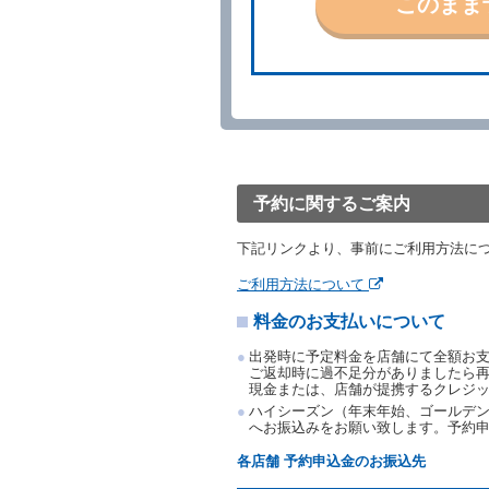
このまま
当社の都合により、予約が
ます。
事故、盗難、不返還、リコ
きは、予約は取り消された
第５条（代替レンタカー）
当社は、借受人から予約の
下「代替レンタカー」とい
借受人が前項の申入れを承
渡すものとします。なお、
予約に関するご案内
渡料金によるものとし、予
とします。
下記リンクより、事前にご利用方法に
借受人は、第１項の代替レ
前項の場合、第１項の貸渡
ご利用方法について
り扱い、当社は受領済の予
料金のお支払いについて
第３項の場合、第１項の貸
取り扱い、当社は受領済の
出発時に予定料金を店舗にて全額お
第６条（免責）
ご返却時に過不足分がありましたら
現金または、店舗が提携するクレジ
当社及び借受人は、予約が
ハイシーズン（年末年始、ゴールデン
何らの請求をしないものと
へお振込みをお願い致します。予約
第３章／貸 渡 し
各店舗 予約申込金のお振込先