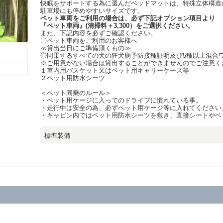
快眠をサポートする為に選んだベッドマットは、特殊立体構造の
駐車場にも停めやすいサイズです。
ペット車両をご利用の場合は、必ず下記オプション項目より
『ペット車両』(清掃料＋3,300）をご選択ください。
また、下記内容を必ずご確認ください。
〇ペット車両をご利用のお客様へ
≪貸出当日にご準備頂くもの≫
◎同乗するすべての犬の狂犬病予防接種証明及び5種以上混合
※ご用意がない場合は貸出することができませんのでご注意く
１車内用バスケット又はペット用キャリーケース等
２ペット用防水シーツ
＜ペット同乗のルール＞
・ペット用ケージに入ってのドライブに慣れている事。
・走行中は安全の為、必ずペット用ケージ等に入れてください
・キャビン内ではペット用防水シーツを敷き、直接シートやベ
標準装備