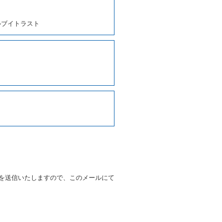
、貸渡契約を締結するものとし
ルブイトラスト
しくは第２項各号のいずれかに
ます。
に運転者の氏名、住所、運転免
契約の締結にあたり、借受人に
写しの提出を求めることがあり
なるときはその運転者の運転免
38号 平成7年6月13日）の
９条別記様式第１４の書式の運
の提示を求め、及び提出された
知を求めます。
を送信いたしますので、このメールにて
又はその他の支払方法を指定す
すことができるものとします。