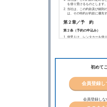
を借り受けるものとします
当社は、この約款及び細則
は、その特約が約款に優先
第２章／予 約
第２条（予約の申込み）
借受人は、レンタカーを借
所、借受期間、返還場所、
予約の申込みを行うことが
た場合でも当社は責任を負
当社は、借受人から予約の
場合、借受人は、当社が特
第３条（予約の変更）
初めて
借受人は、前条第１項の借
第４条（予約の取消し等）
会員登録し
借受人は、別に定める方法
借受人が、借受人の都合に
結手続きに着手しなかった
会員登録しな
前２項の場合、借受人は、
ったときは、受領済の予約