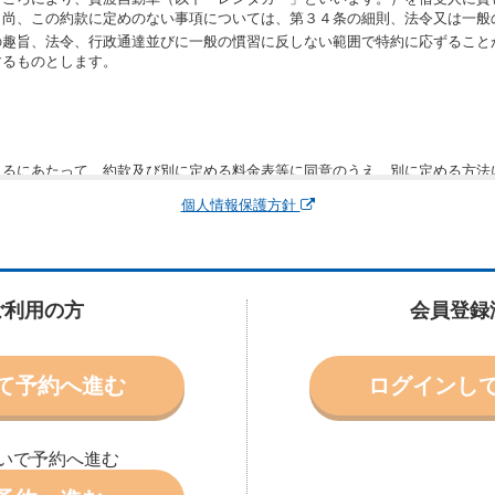
。尚、この約款に定めのない事項については、第３４条の細則、法令又は一般
の趣旨、法令、行政通達並びに一般の慣習に反しない範囲で特約に応ずること
するものとします。
りるにあたって、約款及び別に定める料金表等に同意のうえ、別に定める方法
運転者、チャイルドシート等付属品の要否、その他の借受条件（以下「借受条
個人情報保護方針
できます。なお、当社は、電話連絡並びに電子メールによる予約に応じますが
わないものとします。
申込みがあったときは、原則として、当社の保有するレンタカーの範囲内で予
に認める場合を除き、別に定める予約申込金を支払うものとします。
ご利用の方
会員登録
受条件を変更しようとするときは、あらかじめ当社の承諾を受けなければなら
て予約へ進む
ログインし
により予約を取り消すことができます。
より予約した借受開始時刻を１時間以上経過してもレンタカー貸渡契約（以下
ときは、予約が取り消されたものとします。
いで予約へ進む
別に定めるところにより予約取消手数料を当社に支払うものとし、当社は、こ
申込金を借受人に返還するものとします。