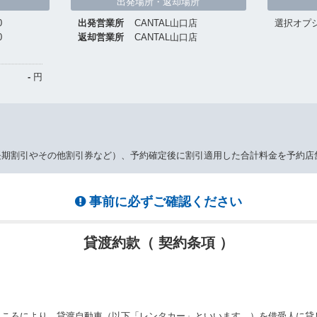
出発場所・返却場所
0
出発営業所
CANTAL山口店
選択オプ
0
返却営業所
CANTAL山口店
-
円
長期割引やその他割引券など）、予約確定後に割引適用した合計料金を予約店
事前に必ずご確認ください
貸渡約款（ 契約条項 ）
ところにより、貸渡自動車（以下「レンタカー」といいます。）を借受人に貸