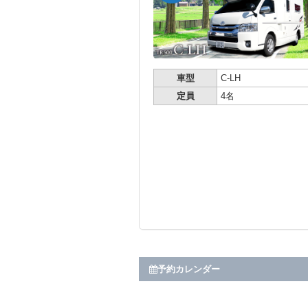
車型
C-LH
定員
4名
予約カレンダー