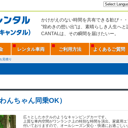
かけがえのない時間を共有できる歓び・・
”煌めきの想い出”は、素晴らしき人生へと
CANTALは、その瞬間を届けたいー。
金
レンタル車両
ご利用方法
よくあるご質問
お見積り
H（わんちゃん同乗OK）
広々としたホテルのようなキャンピングカーです。
上質な車内空間がワンランク上の特別な時間を演出。家庭用エ
付いておりますので、オールシーズン安心・快適にお過ごしい