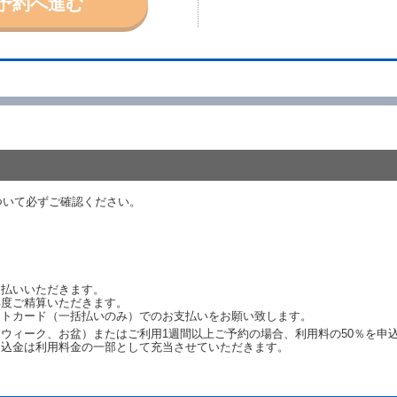
予約へ進む
取り消されたとき、又は貸渡契約が締結されなかったときは、当社は受領済の
ール、天災その他の借受人若しくは当社のいずれの責にもよらない事由により
ものとします。この場合、当社は受領済の予約申込金を返還するものとします
あった車種クラスのレンタカーを貸し渡すことができないときは、予約と異な
います。）の貸渡しを申し入れることができるものとします。
諾したときは、当社は車種クラスを除き予約時と同一の借受条件でレンタカー
代替レンタカーの貸渡料金が予約された車種クラスの貸渡料金より高くなると
約された車種クラスの貸渡料金より低くなるときは、当該代替レンタカーの車
ついて必ずご確認ください。
ンタカーの貸渡しの申入れを拒絶し、予約を取り消すことができるものとしま
しをすることができない原因が、当社の責に帰する事由によるときには第４条
約申込金を返還するものとします。
渡しをすることができない原因が、当社の責に帰さない事由による時には第４
予約申込金を返還するものとします。
支払いいただきます。
再度ご精算いただきます。
ットカード（一括払いのみ）でのお支払いをお願い致します。
取り消され、又は貸渡契約が締結されなかったことについて、第４条及び第５
ウィーク、お盆）またはご利用1週間以上ご予約の場合、利用料の50％を申
します。
申込金は利用料金の一部として充当させていただきます。