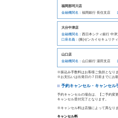
第７条（貸渡契約の締結）
福岡那珂川店
借受人は第２条第１項に定
金融機関名：
福岡銀行 長住支店
ます。ただし、貸し渡すこ
該当する場合を除きます。
貸渡契約を締結した場合、
大分中津店
運転者は、貸渡契約の締結
金融機関名：
西日本シティ銀行 中津
当社は、監督官庁の基本通達
口座名義：
(株)ゼンカイセキュリテ
許の種類及び運転免許証（
対し、借受人の指定する運
ます。この場合、借受人は
山口店
許証を提示
するものとしま
注１）監督官庁の基本通達
金融機関名：
山口銀行 湯田支店
２．(10)及び(11)のこと
注２）運転免許証とは、道
※振込み手数料はお客様ご負担となり
転免許証をいいます。
※お支払いは出発日の７日前までにお
当社は、貸渡契約の締結に
書類の写しをとることがあ
予約キャンセル・キャンセル
当社は、貸渡契約の締結に
予約キャンセルの場合は、【ご予約変
当社は、貸渡契約の締結に
キャンセル受付完了となります。
ることがあります。
借受人は契約後の借受期間
※キャンセル料は店舗によって異なり
当社は、借受人又は運転者
なお、この場合の予約申込金
キャンセル料