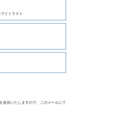
、貸渡契約を締結するものとし
ルブイトラスト
しくは第２項各号のいずれかに
ます。
に運転者の氏名、住所、運転免
契約の締結にあたり、借受人に
写しの提出を求めることがあり
なるときはその運転者の運転免
38号 平成7年6月13日）の
９条別記様式第１４の書式の運
の提示を求め、及び提出された
知を求めます。
を送信いたしますので、このメールにて
又はその他の支払方法を指定す
すことができるものとします。