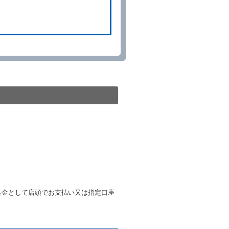
予約申込金を返還するものとし
貸渡契約が締結されなかったと
。
る車種クラスのレンタカー（以
提携先の代替レンタカーを貸し
きは、予約した車種クラスの貸
種クラスの貸渡料金によるもの
す。
第４項の予約の取消しとして取
条第５項の予約の取消しとして
条に定める場合を除き、相互に
込金として店頭でお支払い又は指定口座