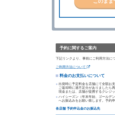
このまま
当社の都合により、予約が
ます。
事故、盗難、不返還、リコ
きは、予約は取り消された
第５条（代替レンタカー）
当社は、借受人から予約の
下「代替レンタカー」とい
借受人が前項の申入れを承
渡すものとします。なお、
予約に関するご案内
渡料金によるものとし、予
とします。
下記リンクより、事前にご利用方法に
借受人は、第１項の代替レ
前項の場合、第１項の貸渡
ご利用方法について
り扱い、当社は受領済の予
料金のお支払いについて
第３項の場合、第１項の貸
取り扱い、当社は受領済の
出発時に予定料金を店舗にて全額お
第６条（免責）
ご返却時に過不足分がありましたら
現金または、店舗が提携するクレジ
当社及び借受人は、予約が
ハイシーズン（年末年始、ゴールデン
何らの請求をしないものと
へお振込みをお願い致します。予約
第３章／貸 渡 し
各店舗 予約申込金のお振込先