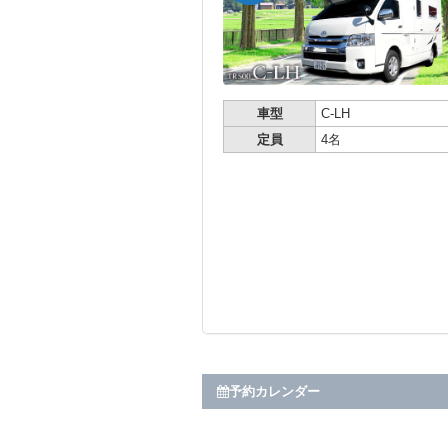
車型
C-LH
定員
4名
予約カレンダー