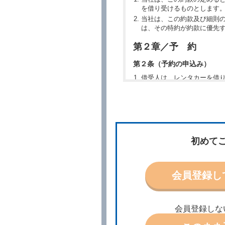
を借り受けるものとします
当社は、この約款及び細則
は、その特約が約款に優先
第２章／予 約
第２条（予約の申込み）
借受人は、レンタカーを借
所、借受期間、返還場所、
予約の申込みを行うことが
た場合でも当社は責任を負
当社は、借受人から予約の
場合、借受人は、当社が特
第３条（予約の変更）
初めて
借受人は、前条第１項の借
第４条（予約の取消し等）
会員登録し
借受人は、別に定める方法
借受人が、借受人の都合に
結手続きに着手しなかった
会員登録しな
前２項の場合、借受人は、
ったときは、受領済の予約