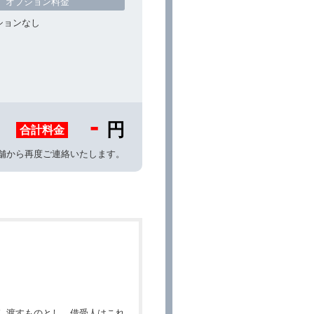
オプション料金
ションなし
-
円
合計料金
舗から再度ご連絡いたします。
し渡すものとし、借受人はこれ