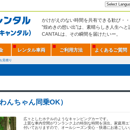
かけがえのない時間を共有できる歓び・・
”煌めきの想い出”は、素晴らしき人生へと
CANTALは、その瞬間を届けたいー。
金
レンタル車両
ご利用方法
よくあるご質問
お見積り
H（わんちゃん同乗OK）
広々としたホテルのようなキャンピングカーです。
上質な車内空間がワンランク上の特別な時間を演出。家庭用エ
付いておりますので、オールシーズン安心・快適にお過ごしい