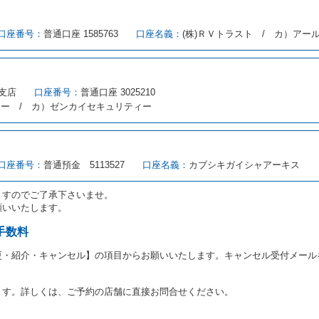
める借受条件を明示し、当社はこの約款、料金表等により貸渡条件を明示して
口座番号：
普通口座 1585763
口座名義：
(株)ＲＶトラスト / カ）アー
とができるレンタカーがない場合又は借受人若しくは運転者が第８条第１項若
借受人は当社に第１0条第１項に定める貸渡料金を支払うものとします。
にあたり、約款及び細則で運転者の義務と定められた事項を遵守するものとし
支店
口座番号：
普通口座 3025210
（注１）に基づき、貸渡簿(貸渡原票)及び第１３条第１項に規定する貸渡証
ィー / カ）ゼンカイセキュリティー
注２）の番号を記載し、又は運転者の運転免許証の写しを添付するため、貸渡
転者（以下「運転者」といいます。）の運転免許証の提示を求めるほか、その
、自己が運転者であるときは自己の運転免許証を提示し、
借受人と運転者が異
す。
とは、国土交通省自動車交通局長通達「レンタカーに関する基本通達」（自旅第1
口座番号：
普通預金 5113527
口座名義：
カブシキガイシャアーキス
をいいます。
路交通法第９２条に規定される運転免許証のうち、道路交通法施行規則第１
ますのでご了承下さいませ。
願いいたします。
あたり、借受人及び運転者に対し、運転免許証のほかに本人確認ができる書類
ります。
手数料
あたり、借受期間中に借受人及び運転者と連絡するための携帯電話番号等の告
更・紹介・キャンセル】の項目からお願いいたします。キャンセル受付メール
あたり、借受人に対し、クレジットカード若しくは現金による支払いを求め、
の延長はできないものとします。
ます。詳しくは、ご予約の店舗に直接お問合せください。
が前3項に従わない場合は、貸渡契約の締結を拒絶するとともに、予約を取消
等の扱いについては、第4条第5項を適用するものとします。