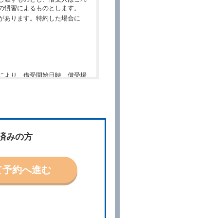
の慣習によるものとします。
があります。特約した場合に
により、借受開始日時、借受場
件」といいます。）を明示して
、予約内容と実際に相違があっ
約に応ずるものとします。この
済みの方
ないものとします。
て予約へ進む
「貸渡契約」といいます。）締
の予約取消手数料の支払いがあ