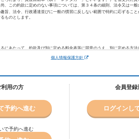
。尚、この約款に定めのない事項については、第３４条の細則、法令又は一般
の趣旨、法令、行政通達並びに一般の慣習に反しない範囲で特約に応ずること
するものとします。
りるにあたって、約款及び別に定める料金表等に同意のうえ、別に定める方法
運転者、チャイルドシート等付属品の要否、その他の借受条件（以下「借受条
個人情報保護方針
できます。なお、当社は、電話連絡並びに電子メールによる予約に応じますが
わないものとします。
申込みがあったときは、原則として、当社の保有するレンタカーの範囲内で予
に認める場合を除き、別に定める予約申込金を支払うものとします。
ご利用の方
会員登録
受条件を変更しようとするときは、あらかじめ当社の承諾を受けなければなら
て予約へ進む
ログインし
により予約を取り消すことができます。
より予約した借受開始時刻を１時間以上経過してもレンタカー貸渡契約（以下
ときは、予約が取り消されたものとします。
いで予約へ進む
別に定めるところにより予約取消手数料を当社に支払うものとし、当社は、こ
申込金を借受人に返還するものとします。