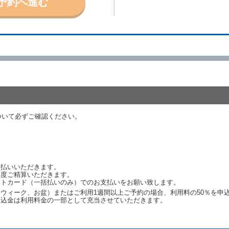
予約へ進む
取り消されたとき、又は貸渡契約が締結されなかったときは、当社は受領済の
ール、天災その他の借受人若しくは当社のいずれの責にもよらない事由により
ものとします。この場合、当社は受領済の予約申込金を返還するものとします
あった車種クラスのレンタカーを貸し渡すことができないときは、予約と異な
います。）の貸渡しを申し入れることができるものとします。
諾したときは、当社は車種クラスを除き予約時と同一の借受条件でレンタカー
代替レンタカーの貸渡料金が予約された車種クラスの貸渡料金より高くなると
約された車種クラスの貸渡料金より低くなるときは、当該代替レンタカーの車
ついて必ずご確認ください。
ンタカーの貸渡しの申入れを拒絶し、予約を取り消すことができるものとしま
しをすることができない原因が、当社の責に帰する事由によるときには第４条
約申込金を返還するものとします。
渡しをすることができない原因が、当社の責に帰さない事由による時には第４
予約申込金を返還するものとします。
支払いいただきます。
再度ご精算いただきます。
ットカード（一括払いのみ）でのお支払いをお願い致します。
取り消され、又は貸渡契約が締結されなかったことについて、第４条及び第５
ウィーク、お盆）またはご利用1週間以上ご予約の場合、利用料の50％を申
します。
申込金は利用料金の一部として充当させていただきます。