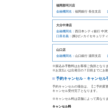
第７条（貸渡契約の締結）
福岡那珂川店
借受人は第２条第１項に定
金融機関名：
福岡銀行 長住支店
ます。ただし、貸し渡すこ
該当する場合を除きます。
貸渡契約を締結した場合、
大分中津店
運転者は、貸渡契約の締結
金融機関名：
西日本シティ銀行 中津
当社は、監督官庁の基本通達
口座名義：
(株)ゼンカイセキュリテ
許の種類及び運転免許証（
対し、借受人の指定する運
ます。この場合、借受人は
山口店
許証を提示
するものとしま
注１）監督官庁の基本通達
金融機関名：
山口銀行 湯田支店
２．(10)及び(11)のこと
注２）運転免許証とは、道
※振込み手数料はお客様ご負担となり
転免許証をいいます。
※お支払いは出発日の７日前までにお
当社は、貸渡契約の締結に
書類の写しをとることがあ
予約キャンセル・キャンセル
当社は、貸渡契約の締結に
予約キャンセルの場合は、【ご予約変
当社は、貸渡契約の締結に
キャンセル受付完了となります。
ることがあります。
借受人は契約後の借受期間
※キャンセル料は店舗によって異なり
当社は、借受人又は運転者
なお、この場合の予約申込金
キャンセル料