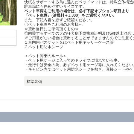
快眠をサポートする為に選んだベッドマットは、特殊立体構造の
駐車場にも停めやすいサイズです。
ペット車両をご利用の場合は、必ず下記オプション項目より
『ペット車両』(清掃料＋3,300）をご選択ください。
また、下記内容を必ずご確認ください。
〇ペット車両をご利用のお客様へ
≪貸出当日にご準備頂くもの≫
◎同乗するすべての犬の狂犬病予防接種証明及び5種以上混合
※ご用意がない場合は貸出することができませんのでご注意く
１車内用バスケット又はペット用キャリーケース等
２ペット用防水シーツ
＜ペット同乗のルール＞
・ペット用ケージに入ってのドライブに慣れている事。
・走行中は安全の為、必ずペット用ケージ等に入れてください
・キャビン内ではペット用防水シーツを敷き、直接シートやベ
標準装備