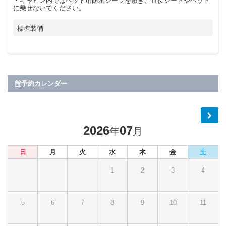
・キャビン内ではペット用防水シーツを敷き、直接シートやベット
に乗せないでください。
標準装備
予約カレンダー
2026
07
年
月
日
月
火
水
木
金
土
1
2
3
4
5
6
7
8
9
10
11