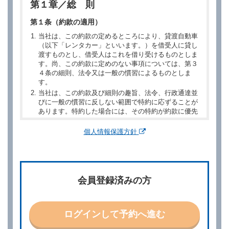
第１章／総 則
第１条（約款の適用）
当社は、この約款の定めるところにより、貸渡自動車
（以下「レンタカー」といいます。）を借受人に貸し
渡すものとし、借受人はこれを借り受けるものとしま
す。尚、この約款に定めのない事項については、第３
４条の細則、法令又は一般の慣習によるものとしま
す。
当社は、この約款及び細則の趣旨、法令、行政通達並
びに一般の慣習に反しない範囲で特約に応ずることが
あります。特約した場合には、その特約が約款に優先
するものとします。
個人情報保護方針
第２章／予 約
第２条（予約の申込み）
借受人は、レンタカーを借りるにあたって、約款及び
会員登録済みの方
別に定める料金表等に同意のうえ、別に定める方法に
より、借受開始日時、借受場所、借受期間、返還場
所、運転者、チャイルドシート等付属品の要否、その
他の借受条件（以下「借受条件」といいます。）を明
ログインして予約へ進む
示して予約の申込みを行うことができます。なお、当
社は、電話連絡並びに電子メールによる予約に応じま