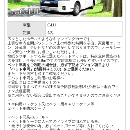
車型
C-LH
定員
4名
広々としたホテルのようなキャンピングカーです。
上質な車内空間がワンランク上の特別な時間を演出。家庭用エアコ
ン、冷蔵庫、テレビなどの装備が付いておりますので、オールシー
ズン安心・快適にお過ごしいただけます。
快眠をサポートする為に選んだベッドマットは、特殊立体構造のも
のを採用。全長が4.9mですので駐車場にも停めやすいサイズです。
ペット車両をご利用の場合は、必ず下記オプション項目より
『ペット車両』(清掃料＋3,300）をご選択ください。
また、下記内容を必ずご確認ください。
〇ペット車両をご利用のお客様へ
≪貸出当日にご準備頂くもの≫
◎同乗するすべての犬の狂犬病予防接種証明及び5種以上混合ワク
チン接種証明
※ご用意がない場合は貸出することができませんのでご注意くださ
い。
１車内用バスケット又はペット用キャリーケース等
２ペット用防水シーツ
＜ペット同乗のルール＞
・ペット用ケージに入ってのドライブに慣れている事。
・走行中は安全の為、必ずペット用ケージ等に入れてください。