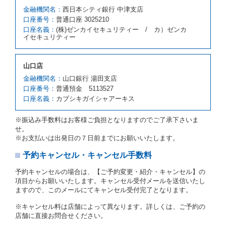
を拒絶し、予約を取り消すことができるものとしま
金融機関名：
西日本シティ銀行 中津支店
す。
口座番号：
普通口座 3025210
前項の場合、第１項の貸渡しをすることができない原
口座名義：
(株)ゼンカイセキュリティー / カ）ゼンカ
因が、当社の責に帰する事由によるときには第４条第
イセキュリティー
４項の予約の取消しとして取り扱い、当社は受領済の
予約申込金を返還するものとします。
第３項の場合、第１項の貸渡しをすることができない
山口店
原因が、当社の責に帰さない事由による時には第４条
第５項の予約の取消しとして取り扱い、当社は受領済
金融機関名：
山口銀行 湯田支店
の予約申込金を返還するものとします。
口座番号：
普通預金 5113527
口座名義：
カブシキガイシャアーキス
第６条（免責）
当社及び借受人は、予約が取り消され、又は貸渡契約
※振込み手数料はお客様ご負担となりますのでご了承下さいま
が締結されなかったことについて、第４条及び第５条
せ。
に定める場合を除き、相互に何らの請求をしないもの
※お支払いは出発日の７日前までにお願いいたします。
とします。
予約キャンセル・キャンセル手数料
第３章／貸 渡 し
予約キャンセルの場合は、【ご予約変更・紹介・キャンセル】の
第７条（貸渡契約の締結）
項目からお願いいたします。キャンセル受付メールを送信いたし
ますので、このメールにてキャンセル受付完了となります。
借受人は第２条第１項に定める借受条件を明示し、当
社はこの約款、料金表等により貸渡条件を明示して、
※キャンセル料は店舗によって異なります。詳しくは、ご予約の
貸渡契約を締結するものとします。ただし、貸し渡す
店舗に直接お問合せください。
ことができるレンタカーがない場合又は借受人若しく