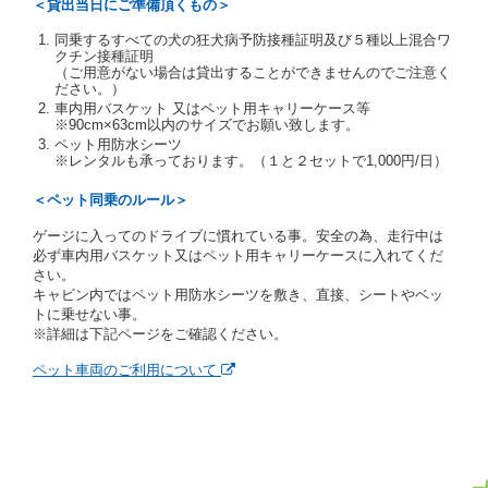
＜貸出当日にご準備頂くもの＞
す。
同乗するすべての犬の狂犬病予防接種証明及び５種以上混合ワ
当社は、貸渡契約の締結にあたり、借受人及び運転者
クチン接種証明
に対し、運転免許証のほかに本人確認ができる書類の
（ご用意がない場合は貸出することができませんのでご注意く
提示を求め、及び提出された書類の写しをとることが
ださい。）
あります。
車内用バスケット 又はペット用キャリーケース等
当社は、貸渡契約の締結にあたり、借受期間中に借受
※90cm×63cm以内のサイズでお願い致します。
人及び運転者と連絡するための携帯電話番号等の告知
ペット用防水シーツ
※レンタルも承っております。（１と２セットで1,000円/日）
を求めます。
当社は、貸渡契約の締結にあたり、借受人に対し、ク
＜ペット同乗のルール＞
レジットカード若しくは現金による支払いを求め、又
はその他の支払方法を指定することがあります。
ゲージに入ってのドライブに慣れている事。安全の為、走行中は
借受人は契約後の借受期間の延長はできないものとし
必ず車内用バスケット又はペット用キャリーケースに入れてくだ
ます。
さい。
当社は、借受人又は運転者が前3項に従わない場合
キャビン内ではペット用防水シーツを敷き、直接、シートやベッ
は、貸渡契約の締結を拒絶するとともに、予約を取消
トに乗せない事。
すことができるものとします。なお、この場合の予約
※詳細は下記ページをご確認ください。
申込金等の扱いについては、第4条第5項を適用するも
のとします。
ペット車両のご利用について
第８条（貸渡契約の締結の拒絶）
借受人（運転者）が次の各号のいずれかに該当すると
きは、貸渡契約を締結することができないものとしま
す。
① 貸し渡すレンタカーの運転に必要な運転免許証を