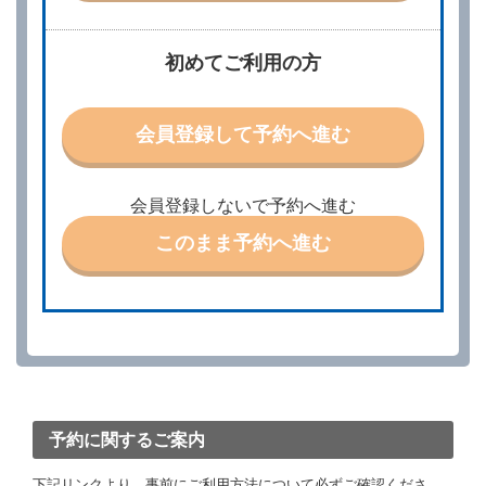
すが、予約内容と実際に相違があった場合でも当社は
責任を負わないものとします。
当社は、借受人から予約の申込みがあったときは、原
初めてご利用の方
則として、当社の保有するレンタカーの範囲内で予約
に応ずるものとします。この場合、借受人は、当社が
特に認める場合を除き、別に定める予約申込金を支払
会員登録して予約へ進む
うものとします。
第３条（予約の変更）
借受人は、前条第１項の借受条件を変更しようとする
会員登録しないで予約へ進む
ときは、あらかじめ当社の承諾を受けなければならな
いものとします。
このまま予約へ進む
第４条（予約の取消し等）
借受人は、別に定める方法により予約を取り消すこと
ができます。
借受人が、借受人の都合により予約した借受開始時刻
を１時間以上経過してもレンタカー貸渡契約（以下
「貸渡契約」といいます。）締結手続きに着手しなか
ったときは、予約が取り消されたものとします。
前２項の場合、借受人は、別に定めるところにより予
約取消手数料を当社に支払うものとし、当社は、この
予約に関するご案内
予約取消手数料の支払いがあったときは、受領済の予
約申込金を借受人に返還するものとします。
下記リンクより、事前にご利用方法について必ずご確認くださ