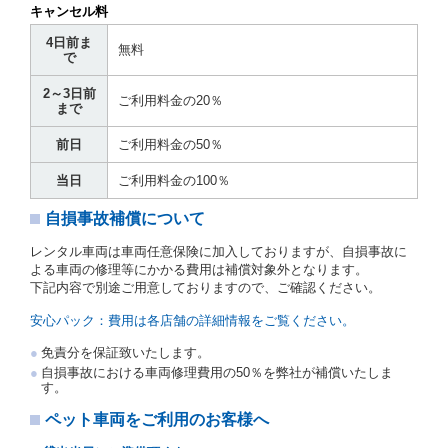
は運転者が第８条第１項若しくは第２項各号のいずれ
キャンセル料
かに該当する場合を除きます。
4日前ま
貸渡契約を締結した場合、借受人は当社に第１0条第
無料
で
１項に定める貸渡料金を支払うものとします。
運転者は、貸渡契約の締結にあたり、約款及び細則で
2～3日前
運転者の義務と定められた事項を遵守するものとしま
ご利用料金の20％
まで
す。
当社は、監督官庁の基本通達（注１）に基づき、貸渡
前日
ご利用料金の50％
簿(貸渡原票)及び第１３条第１項に規定する貸渡証に
運転者の氏名、住所、運転免許の種類及び運転免許証
当日
ご利用料金の100％
（注２）の番号を記載し、又は運転者の運転免許証の
写しを添付するため、貸渡契約の締結にあたり、借受
自損事故補償について
人に対し、借受人の指定する運転者（以下「運転者」
といいます。）の運転免許証の提示を求めるほか、そ
レンタル車両は車両任意保険に加入しておりますが、自損事故に
の写しの提出を求めることがあります。この場合、借
よる車両の修理等にかかる費用は補償対象外となります。
受人は、自己が運転者であるときは自己の運転免許証
下記内容で別途ご用意しておりますので、ご確認ください。
を提示し、
借受人と運転者が異なるときはその運転者
の運転免許証を提示
するものとします。
安心パック：費用は各店舗の詳細情報をご覧ください。
注１）監督官庁の基本通達とは、国土交通省自動車
免責分を保証致いたします。
交通局長通達「レンタカーに関する基本通達」（自
自損事故における車両修理費用の50％を弊社が補償いたしま
旅第138号 平成7年6月13日）の２．(10)及び(11)の
す。
ことをいいます。
注２）運転免許証とは、道路交通法第９２条に規定
ペット車両をご利用のお客様へ
される運転免許証のうち、道路交通法施行規則第１
９条別記様式第１４の書式の運転免許証をいいま