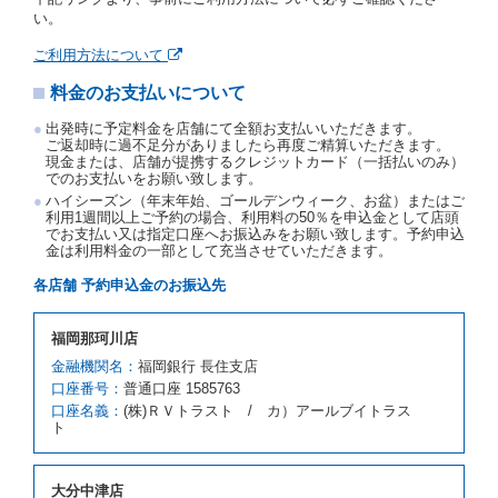
当社の都合により、予約が取り消されたとき、又は貸
い。
渡契約が締結されなかったときは、当社は受領済の予
約申込金を返還するものとします。
ご利用方法について
事故、盗難、不返還、リコール、天災その他の借受人
料金のお支払いについて
若しくは当社のいずれの責にもよらない事由により貸
渡契約が締結されなかったときは、予約は取り消され
出発時に予定料金を店舗にて全額お支払いいただきます。
たものとします。この場合、当社は受領済の予約申込
ご返却時に過不足分がありましたら再度ご精算いただきます。
金を返還するものとします。
現金または、店舗が提携するクレジットカード（一括払いのみ）
でのお支払いをお願い致します。
第５条（代替レンタカー）
ハイシーズン（年末年始、ゴールデンウィーク、お盆）またはご
当社は、借受人から予約のあった車種クラスのレンタ
利用1週間以上ご予約の場合、利用料の50％を申込金として店頭
でお支払い又は指定口座へお振込みをお願い致します。予約申込
カーを貸し渡すことができないときは、予約と異なる
金は利用料金の一部として充当させていただきます。
車種クラスのレンタカー（以下「代替レンタカー」と
いいます。）の貸渡しを申し入れることができるもの
各店舗 予約申込金のお振込先
とします。
借受人が前項の申入れを承諾したときは、当社は車種
福岡那珂川店
クラスを除き予約時と同一の借受条件でレンタカー提
携先の代替レンタカーを貸し渡すものとします。な
金融機関名：
福岡銀行 長住支店
お、代替レンタカーの貸渡料金が予約された車種クラ
口座番号：
普通口座 1585763
スの貸渡料金より高くなるときは、予約した車種クラ
口座名義：
(株)ＲＶトラスト / カ）アールブイトラス
スの貸渡料金によるものとし、予約された車種クラス
ト
の貸渡料金より低くなるときは、当該代替レンタカー
の車種クラスの貸渡料金によるものとします。
借受人は、第１項の代替レンタカーの貸渡しの申入れ
大分中津店