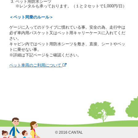
人及び運転者と連絡するための携帯電話番号等の告知
ペット用防水シーツ
※レンタルも承っております。（１と２セットで1,000円/日）
を求めます。
当社は、貸渡契約の締結にあたり、借受人に対し、ク
＜ペット同乗のルール＞
レジットカード若しくは現金による支払いを求め、又
はその他の支払方法を指定することがあります。
ゲージに入ってのドライブに慣れている事。安全の為、走行中は
借受人は契約後の借受期間の延長はできないものとし
必ず車内用バスケット又はペット用キャリーケースに入れてくだ
ます。
さい。
当社は、借受人又は運転者が前3項に従わない場合
キャビン内ではペット用防水シーツを敷き、直接、シートやベッ
は、貸渡契約の締結を拒絶するとともに、予約を取消
トに乗せない事。
すことができるものとします。なお、この場合の予約
※詳細は下記ページをご確認ください。
申込金等の扱いについては、第4条第5項を適用するも
のとします。
ペット車両のご利用について
第８条（貸渡契約の締結の拒絶）
借受人（運転者）が次の各号のいずれかに該当すると
きは、貸渡契約を締結することができないものとしま
す。
① 貸し渡すレンタカーの運転に必要な運転免許証を
有していないとき、又は運転免許証の提示をせず、
もしくは当社が求めたにもかかわらず、その運転者
の運転免許証の写しの提出に同意しないとき。 ②
酒気を帯びていると認められるとき。
③ 麻薬、覚せい剤、シンナー、危険ドラッグ等によ
る中毒症状等を呈していると認められるとき。
© 2016 CANTAL
④ チャイルドシートがないにもかかわらず６才未満