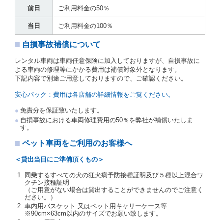
当社は、監督官庁の基本通達（注１）に基づき、貸渡
前日
ご利用料金の50％
簿(貸渡原票)及び第１３条第１項に規定する貸渡証に
運転者の氏名、住所、運転免許の種類及び運転免許証
当日
ご利用料金の100％
（注２）の番号を記載し、又は運転者の運転免許証の
写しを添付するため、貸渡契約の締結にあたり、借受
自損事故補償について
人に対し、借受人の指定する運転者（以下「運転者」
といいます。）の運転免許証の提示を求めるほか、そ
レンタル車両は車両任意保険に加入しておりますが、自損事故に
の写しの提出を求めることがあります。この場合、借
よる車両の修理等にかかる費用は補償対象外となります。
受人は、自己が運転者であるときは自己の運転免許証
下記内容で別途ご用意しておりますので、ご確認ください。
を提示し、
借受人と運転者が異なるときはその運転者
の運転免許証を提示
するものとします。
安心パック：費用は各店舗の詳細情報をご覧ください。
注１）監督官庁の基本通達とは、国土交通省自動車
免責分を保証致いたします。
交通局長通達「レンタカーに関する基本通達」（自
自損事故における車両修理費用の50％を弊社が補償いたしま
旅第138号 平成7年6月13日）の２．(10)及び(11)の
す。
ことをいいます。
注２）運転免許証とは、道路交通法第９２条に規定
ペット車両をご利用のお客様へ
される運転免許証のうち、道路交通法施行規則第１
９条別記様式第１４の書式の運転免許証をいいま
＜貸出当日にご準備頂くもの＞
す。
同乗するすべての犬の狂犬病予防接種証明及び５種以上混合ワ
当社は、貸渡契約の締結にあたり、借受人及び運転者
クチン接種証明
に対し、運転免許証のほかに本人確認ができる書類の
（ご用意がない場合は貸出することができませんのでご注意く
提示を求め、及び提出された書類の写しをとることが
ださい。）
あります。
車内用バスケット 又はペット用キャリーケース等
当社は、貸渡契約の締結にあたり、借受期間中に借受
※90cm×63cm以内のサイズでお願い致します。