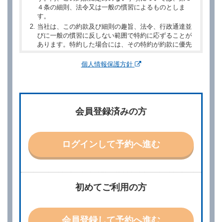
４条の細則、法令又は一般の慣習によるものとしま
す。
当社は、この約款及び細則の趣旨、法令、行政通達並
びに一般の慣習に反しない範囲で特約に応ずることが
あります。特約した場合には、その特約が約款に優先
するものとします。
個人情報保護方針
第２章／予 約
第２条（予約の申込み）
借受人は、レンタカーを借りるにあたって、約款及び
会員登録済みの方
別に定める料金表等に同意のうえ、別に定める方法に
より、借受開始日時、借受場所、借受期間、返還場
所、運転者、チャイルドシート等付属品の要否、その
他の借受条件（以下「借受条件」といいます。）を明
ログインして予約へ進む
示して予約の申込みを行うことができます。なお、当
社は、電話連絡並びに電子メールによる予約に応じま
すが、予約内容と実際に相違があった場合でも当社は
責任を負わないものとします。
当社は、借受人から予約の申込みがあったときは、原
初めてご利用の方
則として、当社の保有するレンタカーの範囲内で予約
に応ずるものとします。この場合、借受人は、当社が
特に認める場合を除き、別に定める予約申込金を支払
会員登録して予約へ進む
うものとします。