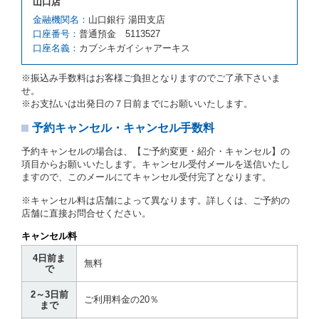
山口店
原因が、当社の責に帰さない事由による時には第４条
第５項の予約の取消しとして取り扱い、当社は受領済
金融機関名：
山口銀行 湯田支店
の予約申込金を返還するものとします。
口座番号：
普通預金 5113527
口座名義：
カブシキガイシャアーキス
第６条（免責）
当社及び借受人は、予約が取り消され、又は貸渡契約
※振込み手数料はお客様ご負担となりますのでご了承下さいま
が締結されなかったことについて、第４条及び第５条
せ。
に定める場合を除き、相互に何らの請求をしないもの
※お支払いは出発日の７日前までにお願いいたします。
とします。
予約キャンセル・キャンセル手数料
第３章／貸 渡 し
予約キャンセルの場合は、【ご予約変更・紹介・キャンセル】の
第７条（貸渡契約の締結）
項目からお願いいたします。キャンセル受付メールを送信いたし
ますので、このメールにてキャンセル受付完了となります。
借受人は第２条第１項に定める借受条件を明示し、当
社はこの約款、料金表等により貸渡条件を明示して、
※キャンセル料は店舗によって異なります。詳しくは、ご予約の
貸渡契約を締結するものとします。ただし、貸し渡す
店舗に直接お問合せください。
ことができるレンタカーがない場合又は借受人若しく
は運転者が第８条第１項若しくは第２項各号のいずれ
キャンセル料
かに該当する場合を除きます。
4日前ま
貸渡契約を締結した場合、借受人は当社に第１0条第
無料
で
１項に定める貸渡料金を支払うものとします。
運転者は、貸渡契約の締結にあたり、約款及び細則で
2～3日前
運転者の義務と定められた事項を遵守するものとしま
ご利用料金の20％
まで
す。