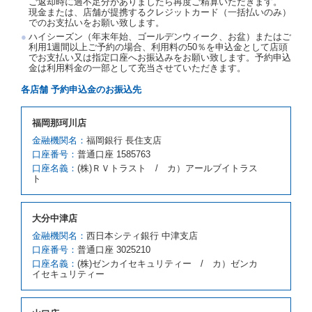
ご返却時に過不足分がありましたら再度ご精算いただきます。
金を返還するものとします。
現金または、店舗が提携するクレジットカード（一括払いのみ）
でのお支払いをお願い致します。
第５条（代替レンタカー）
ハイシーズン（年末年始、ゴールデンウィーク、お盆）またはご
当社は、借受人から予約のあった車種クラスのレンタ
利用1週間以上ご予約の場合、利用料の50％を申込金として店頭
でお支払い又は指定口座へお振込みをお願い致します。予約申込
カーを貸し渡すことができないときは、予約と異なる
金は利用料金の一部として充当させていただきます。
車種クラスのレンタカー（以下「代替レンタカー」と
いいます。）の貸渡しを申し入れることができるもの
各店舗 予約申込金のお振込先
とします。
借受人が前項の申入れを承諾したときは、当社は車種
福岡那珂川店
クラスを除き予約時と同一の借受条件でレンタカー提
携先の代替レンタカーを貸し渡すものとします。な
金融機関名：
福岡銀行 長住支店
お、代替レンタカーの貸渡料金が予約された車種クラ
口座番号：
普通口座 1585763
スの貸渡料金より高くなるときは、予約した車種クラ
口座名義：
(株)ＲＶトラスト / カ）アールブイトラス
スの貸渡料金によるものとし、予約された車種クラス
ト
の貸渡料金より低くなるときは、当該代替レンタカー
の車種クラスの貸渡料金によるものとします。
借受人は、第１項の代替レンタカーの貸渡しの申入れ
大分中津店
を拒絶し、予約を取り消すことができるものとしま
金融機関名：
西日本シティ銀行 中津支店
す。
口座番号：
普通口座 3025210
前項の場合、第１項の貸渡しをすることができない原
口座名義：
(株)ゼンカイセキュリティー / カ）ゼンカ
因が、当社の責に帰する事由によるときには第４条第
イセキュリティー
４項の予約の取消しとして取り扱い、当社は受領済の
予約申込金を返還するものとします。
第３項の場合、第１項の貸渡しをすることができない