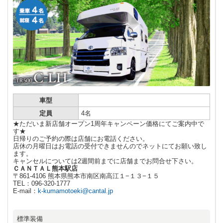
車型
定員
4名
★ただいま新店舗オープン1周年キャンペーン価格にてご案内中で
す★
日帰りのご予約の際は店舗にお電話ください。
店休の月曜日はお電話の受付できませんのでネットにてお願い致し
ます。
キャンセルについては2週間前までに店舗までお問合せ下さい。
ＣＡＮＴＡＬ熊本駅店
〒861-4106 熊本県熊本市南区南高江１−１３−１５
TEL：096-320-1777
E-mail：
k-kumamotoeki@cantal.jp
標準装備