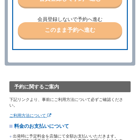
第３条（予約の変更）
借受人は、前条第１項の借受条件を変更しようとする
会員登録しないで予約へ進む
ときは、あらかじめ当社の承諾を受けなければならな
いものとします。
このまま予約へ進む
第４条（予約の取消し等）
借受人は、別に定める方法により予約を取り消すこと
ができます。
借受人が、借受人の都合により予約した借受開始時刻
を１時間以上経過してもレンタカー貸渡契約（以下
「貸渡契約」といいます。）締結手続きに着手しなか
ったときは、予約が取り消されたものとします。
前２項の場合、借受人は、別に定めるところにより予
約取消手数料を当社に支払うものとし、当社は、この
予約に関するご案内
予約取消手数料の支払いがあったときは、受領済の予
約申込金を借受人に返還するものとします。
下記リンクより、事前にご利用方法について必ずご確認くださ
当社の都合により、予約が取り消されたとき、又は貸
い。
渡契約が締結されなかったときは、当社は受領済の予
約申込金を返還するものとします。
ご利用方法について
事故、盗難、不返還、リコール、天災その他の借受人
料金のお支払いについて
若しくは当社のいずれの責にもよらない事由により貸
渡契約が締結されなかったときは、予約は取り消され
出発時に予定料金を店舗にて全額お支払いいただきます。
たものとします。この場合、当社は受領済の予約申込