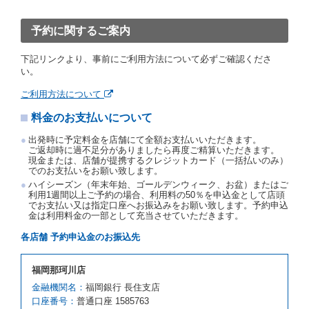
予約取消手数料の支払いがあったときは、受領済の予
約申込金を借受人に返還するものとします。
予約に関するご案内
当社の都合により、予約が取り消されたとき、又は貸
渡契約が締結されなかったときは、当社は受領済の予
下記リンクより、事前にご利用方法について必ずご確認くださ
約申込金を返還するものとします。
い。
事故、盗難、不返還、リコール、天災その他の借受人
若しくは当社のいずれの責にもよらない事由により貸
ご利用方法について
渡契約が締結されなかったときは、予約は取り消され
たものとします。この場合、当社は受領済の予約申込
料金のお支払いについて
金を返還するものとします。
出発時に予定料金を店舗にて全額お支払いいただきます。
第５条（代替レンタカー）
ご返却時に過不足分がありましたら再度ご精算いただきます。
現金または、店舗が提携するクレジットカード（一括払いのみ）
当社は、借受人から予約のあった車種クラスのレンタ
でのお支払いをお願い致します。
カーを貸し渡すことができないときは、予約と異なる
ハイシーズン（年末年始、ゴールデンウィーク、お盆）またはご
車種クラスのレンタカー（以下「代替レンタカー」と
利用1週間以上ご予約の場合、利用料の50％を申込金として店頭
いいます。）の貸渡しを申し入れることができるもの
でお支払い又は指定口座へお振込みをお願い致します。予約申込
とします。
金は利用料金の一部として充当させていただきます。
借受人が前項の申入れを承諾したときは、当社は車種
各店舗 予約申込金のお振込先
クラスを除き予約時と同一の借受条件でレンタカー提
携先の代替レンタカーを貸し渡すものとします。な
お、代替レンタカーの貸渡料金が予約された車種クラ
福岡那珂川店
スの貸渡料金より高くなるときは、予約した車種クラ
金融機関名：
福岡銀行 長住支店
スの貸渡料金によるものとし、予約された車種クラス
口座番号：
の貸渡料金より低くなるときは、当該代替レンタカー
普通口座 1585763