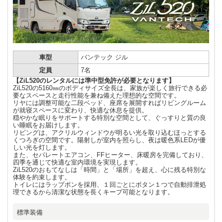
車型
バンテック ジル
定員
7名
【ZiL520のレンタルには準中型免許が必要となります】
ZiL520の5160㎜のボディサイズ全長は、家族が楽しく旅行できる必
要なスペースと走行性能を兼ね備えた理想的な空間です。
リヤには調整可能な二段ベッド、座席を展開すればリビングルーム
が就寝スペースに変わり、快適な休息を提供。
穏やかな眠りをサポートする特別な空間として、ぐっすりと質の良
い睡眠をお届けします。
リビングは、アクリルウィンドウが明るい光を取り込むほっとする
くつろぎの空間です。陽射しが室内を照らし、夜は暖色系LEDが優
しい光を灯します。
また、セパレートエアコン、FFヒーター、床暖房を完備しており、
四季を通じて快適な室内環境を実現します。
ZiL520のおもてなしは「時間」と「場所」を超え、心に残る特別な
体験を約束します。
トイレにはラップポンを採用、１回ごとにボタン１つで自動排泄処
理できるから清潔な状態を長くキープ可能となります。
標準装備