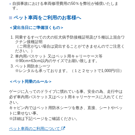
注２）運転免許証とは、道路交通法第９２条に規定
自損事故における車両修理費用の50％を弊社が補償いたしま
される運転免許証のうち、道路交通法施行規則第１
す。
９条別記様式第１４の書式の運転免許証をいいま
す。
ペット車両をご利用のお客様へ
当社は、貸渡契約の締結にあたり、借受人及び運転者
＜貸出当日にご準備頂くもの＞
に対し、運転免許証のほかに本人確認ができる書類の
提示を求め、及び提出された書類の写しをとることが
同乗するすべての犬の狂犬病予防接種証明及び５種以上混合ワ
あります。
クチン接種証明
当社は、貸渡契約の締結にあたり、借受期間中に借受
（ご用意がない場合は貸出することができませんのでご注意く
ださい。）
人及び運転者と連絡するための携帯電話番号等の告知
車内用バスケット 又はペット用キャリーケース等
を求めます。
※90cm×63cm以内のサイズでお願い致します。
当社は、貸渡契約の締結にあたり、借受人に対し、ク
ペット用防水シーツ
レジットカード若しくは現金による支払いを求め、又
※レンタルも承っております。（１と２セットで1,000円/日）
はその他の支払方法を指定することがあります。
借受人は契約後の借受期間の延長はできないものとし
＜ペット同乗のルール＞
ます。
ゲージに入ってのドライブに慣れている事。安全の為、走行中は
当社は、借受人又は運転者が前3項に従わない場合
必ず車内用バスケット又はペット用キャリーケースに入れてくだ
は、貸渡契約の締結を拒絶するとともに、予約を取消
さい。
すことができるものとします。なお、この場合の予約
キャビン内ではペット用防水シーツを敷き、直接、シートやベッ
申込金等の扱いについては、第4条第5項を適用するも
トに乗せない事。
のとします。
※詳細は下記ページをご確認ください。
第８条（貸渡契約の締結の拒絶）
ペット車両のご利用について
借受人（運転者）が次の各号のいずれかに該当すると