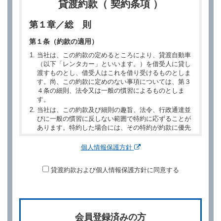
貸渡約款（ 契約条項 ）
第１章／総 則
第１条（約款の適用）
当社は、この約款の定めるところにより、貸渡自動車
（以下「レンタカー」といいます。）を借受人に貸し
渡すものとし、借受人はこれを借り受けるものとしま
す。尚、この約款に定めのない事項については、第３
４条の細則、法令又は一般の慣習によるものとしま
す。
当社は、この約款及び細則の趣旨、法令、行政通達並
びに一般の慣習に反しない範囲で特約に応ずることが
あります。特約した場合には、その特約が約款に優先
するものとします。
個人情報保護方針
第２章／予 約
貸渡約款および個人情報保護方針に同意する
第２条（予約の申込み）
借受人は、レンタカーを借りるにあたって、約款及び
別に定める料金表等に同意のうえ、別に定める方法に
より、借受開始日時、借受場所、借受期間、返還場
所、運転者、チャイルドシート等付属品の要否、その
会員登録済みの方
他の借受条件（以下「借受条件」といいます。）を明