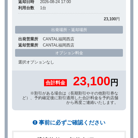
返却日時
2026-08-24 17:00
利用台数
1
台
23,100
円
出発場所・返却場所
出発営業所
CANTAL福岡西店
返却営業所
CANTAL福岡西店
オプション料金
選択オプションなし
23,100
円
合計料金
※割引がある場合は（長期割引やその他割引券な
ど）、予約確定後に割引適用した合計料金を予約店舗
から再度ご連絡いたします。
事前に必ずご確認ください