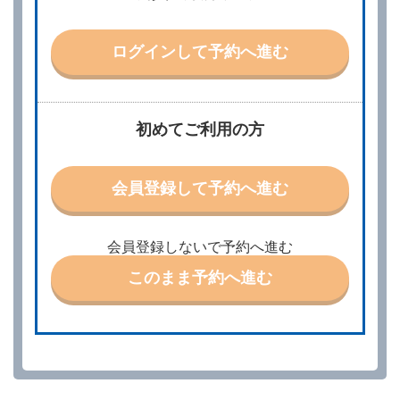
示して予約の申込みを行うことができます。なお、当
社は、電話連絡並びに電子メールによる予約に応じま
すが、予約内容と実際に相違があった場合でも当社は
ログインして予約へ進む
責任を負わないものとします。
当社は、借受人から予約の申込みがあったときは、原
則として、当社の保有するレンタカーの範囲内で予約
に応ずるものとします。この場合、借受人は、当社が
初めてご利用の方
特に認める場合を除き、別に定める予約申込金を支払
うものとします。
第３条（予約の変更）
会員登録して予約へ進む
借受人は、前条第１項の借受条件を変更しようとする
ときは、あらかじめ当社の承諾を受けなければならな
いものとします。
会員登録しないで予約へ進む
第４条（予約の取消し等）
このまま予約へ進む
借受人は、別に定める方法により予約を取り消すこと
ができます。
借受人が、借受人の都合により予約した借受開始時刻
を１時間以上経過してもレンタカー貸渡契約（以下
「貸渡契約」といいます。）締結手続きに着手しなか
ったときは、予約が取り消されたものとします。
前２項の場合、借受人は、別に定めるところにより予
約取消手数料を当社に支払うものとし、当社は、この