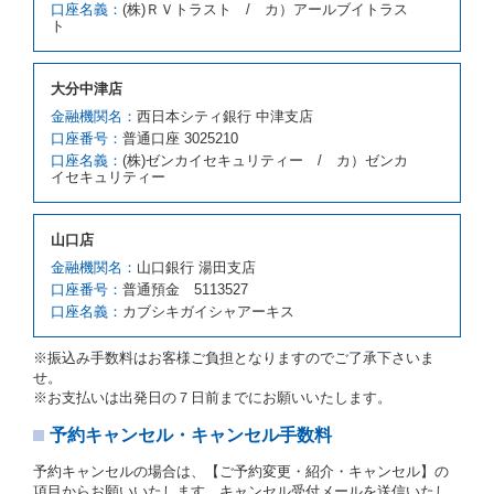
の車種クラスの貸渡料金によるものとします。
口座名義：
(株)ＲＶトラスト / カ）アールブイトラス
ト
借受人は、第１項の代替レンタカーの貸渡しの申入れ
を拒絶し、予約を取り消すことができるものとしま
す。
大分中津店
前項の場合、第１項の貸渡しをすることができない原
因が、当社の責に帰する事由によるときには第４条第
金融機関名：
西日本シティ銀行 中津支店
４項の予約の取消しとして取り扱い、当社は受領済の
口座番号：
普通口座 3025210
予約申込金を返還するものとします。
口座名義：
(株)ゼンカイセキュリティー / カ）ゼンカ
第３項の場合、第１項の貸渡しをすることができない
イセキュリティー
原因が、当社の責に帰さない事由による時には第４条
第５項の予約の取消しとして取り扱い、当社は受領済
の予約申込金を返還するものとします。
山口店
第６条（免責）
金融機関名：
山口銀行 湯田支店
口座番号：
普通預金 5113527
当社及び借受人は、予約が取り消され、又は貸渡契約
口座名義：
カブシキガイシャアーキス
が締結されなかったことについて、第４条及び第５条
に定める場合を除き、相互に何らの請求をしないもの
とします。
※振込み手数料はお客様ご負担となりますのでご了承下さいま
せ。
第３章／貸 渡 し
※お支払いは出発日の７日前までにお願いいたします。
予約キャンセル・キャンセル手数料
第７条（貸渡契約の締結）
借受人は第２条第１項に定める借受条件を明示し、当
予約キャンセルの場合は、【ご予約変更・紹介・キャンセル】の
社はこの約款、料金表等により貸渡条件を明示して、
項目からお願いいたします。キャンセル受付メールを送信いたし