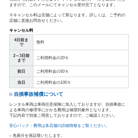
貸渡契約を締結するものとします。ただし、貸し渡す
ますので、このメールにてキャンセル受付完了となります。
ことができるレンタカーがない場合又は借受人若しく
は運転者が第８条第１項若しくは第２項各号のいずれ
※キャンセル料は店舗によって異なります。詳しくは、ご予約の
かに該当する場合を除きます。
店舗に直接お問合せください。
貸渡契約を締結した場合、借受人は当社に第１0条第
キャンセル料
１項に定める貸渡料金を支払うものとします。
運転者は、貸渡契約の締結にあたり、約款及び細則で
4日前ま
無料
運転者の義務と定められた事項を遵守するものとしま
で
す。
2～3日前
当社は、監督官庁の基本通達（注１）に基づき、貸渡
ご利用料金の20％
まで
簿(貸渡原票)及び第１３条第１項に規定する貸渡証に
運転者の氏名、住所、運転免許の種類及び運転免許証
前日
ご利用料金の50％
（注２）の番号を記載し、又は運転者の運転免許証の
写しを添付するため、貸渡契約の締結にあたり、借受
当日
ご利用料金の100％
人に対し、借受人の指定する運転者（以下「運転者」
といいます。）の運転免許証の提示を求めるほか、そ
自損事故補償について
の写しの提出を求めることがあります。この場合、借
受人は、自己が運転者であるときは自己の運転免許証
レンタル車両は車両任意保険に加入しておりますが、自損事故に
を提示し、
借受人と運転者が異なるときはその運転者
よる車両の修理等にかかる費用は補償対象外となります。
の運転免許証を提示
するものとします。
下記内容で別途ご用意しておりますので、ご確認ください。
注１）監督官庁の基本通達とは、国土交通省自動車
交通局長通達「レンタカーに関する基本通達」（自
安心パック：費用は各店舗の詳細情報をご覧ください。
旅第138号 平成7年6月13日）の２．(10)及び(11)の
ことをいいます。
免責分を保証致いたします。