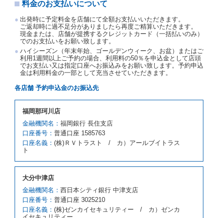
料金のお支払いについて
若しくは当社のいずれの責にもよらない事由により貸
渡契約が締結されなかったときは、予約は取り消され
出発時に予定料金を店舗にて全額お支払いいただきます。
たものとします。この場合、当社は受領済の予約申込
ご返却時に過不足分がありましたら再度ご精算いただきます。
金を返還するものとします。
現金または、店舗が提携するクレジットカード（一括払いのみ）
でのお支払いをお願い致します。
第５条（代替レンタカー）
ハイシーズン（年末年始、ゴールデンウィーク、お盆）またはご
当社は、借受人から予約のあった車種クラスのレンタ
利用1週間以上ご予約の場合、利用料の50％を申込金として店頭
でお支払い又は指定口座へお振込みをお願い致します。予約申込
カーを貸し渡すことができないときは、予約と異なる
金は利用料金の一部として充当させていただきます。
車種クラスのレンタカー（以下「代替レンタカー」と
いいます。）の貸渡しを申し入れることができるもの
各店舗 予約申込金のお振込先
とします。
借受人が前項の申入れを承諾したときは、当社は車種
福岡那珂川店
クラスを除き予約時と同一の借受条件でレンタカー提
携先の代替レンタカーを貸し渡すものとします。な
金融機関名：
福岡銀行 長住支店
お、代替レンタカーの貸渡料金が予約された車種クラ
口座番号：
普通口座 1585763
スの貸渡料金より高くなるときは、予約した車種クラ
口座名義：
(株)ＲＶトラスト / カ）アールブイトラス
スの貸渡料金によるものとし、予約された車種クラス
ト
の貸渡料金より低くなるときは、当該代替レンタカー
の車種クラスの貸渡料金によるものとします。
借受人は、第１項の代替レンタカーの貸渡しの申入れ
大分中津店
を拒絶し、予約を取り消すことができるものとしま
金融機関名：
西日本シティ銀行 中津支店
す。
口座番号：
普通口座 3025210
前項の場合、第１項の貸渡しをすることができない原
口座名義：
(株)ゼンカイセキュリティー / カ）ゼンカ
因が、当社の責に帰する事由によるときには第４条第
イセキュリティー