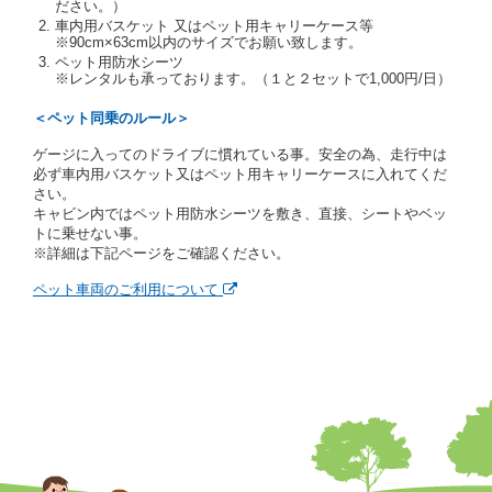
ださい。）
あります。
車内用バスケット 又はペット用キャリーケース等
当社は、貸渡契約の締結にあたり、借受期間中に借受
※90cm×63cm以内のサイズでお願い致します。
人及び運転者と連絡するための携帯電話番号等の告知
ペット用防水シーツ
※レンタルも承っております。（１と２セットで1,000円/日）
を求めます。
当社は、貸渡契約の締結にあたり、借受人に対し、ク
＜ペット同乗のルール＞
レジットカード若しくは現金による支払いを求め、又
はその他の支払方法を指定することがあります。
ゲージに入ってのドライブに慣れている事。安全の為、走行中は
借受人は契約後の借受期間の延長はできないものとし
必ず車内用バスケット又はペット用キャリーケースに入れてくだ
ます。
さい。
当社は、借受人又は運転者が前3項に従わない場合
キャビン内ではペット用防水シーツを敷き、直接、シートやベッ
は、貸渡契約の締結を拒絶するとともに、予約を取消
トに乗せない事。
すことができるものとします。なお、この場合の予約
※詳細は下記ページをご確認ください。
申込金等の扱いについては、第4条第5項を適用するも
のとします。
ペット車両のご利用について
第８条（貸渡契約の締結の拒絶）
借受人（運転者）が次の各号のいずれかに該当すると
きは、貸渡契約を締結することができないものとしま
す。
① 貸し渡すレンタカーの運転に必要な運転免許証を
有していないとき、又は運転免許証の提示をせず、
もしくは当社が求めたにもかかわらず、その運転者
の運転免許証の写しの提出に同意しないとき。 ②
酒気を帯びていると認められるとき。