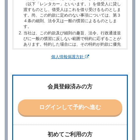
（以下「レンタカー」といいます。）を借受人に貸し
渡すものとし、借受人はこれを借り受けるものとしま
す。尚、この約款に定めのない事項については、第３
４条の細則、法令又は一般の慣習によるものとしま
す。
当社は、この約款及び細則の趣旨、法令、行政通達並
びに一般の慣習に反しない範囲で特約に応ずることが
あります。特約した場合には、その特約が約款に優先
するものとします。
個人情報保護方針
第２章／予 約
第２条（予約の申込み）
借受人は、レンタカーを借りるにあたって、約款及び
会員登録済みの方
別に定める料金表等に同意のうえ、別に定める方法に
より、借受開始日時、借受場所、借受期間、返還場
所、運転者、チャイルドシート等付属品の要否、その
他の借受条件（以下「借受条件」といいます。）を明
ログインして予約へ進む
示して予約の申込みを行うことができます。なお、当
社は、電話連絡並びに電子メールによる予約に応じま
すが、予約内容と実際に相違があった場合でも当社は
責任を負わないものとします。
当社は、借受人から予約の申込みがあったときは、原
初めてご利用の方
則として、当社の保有するレンタカーの範囲内で予約