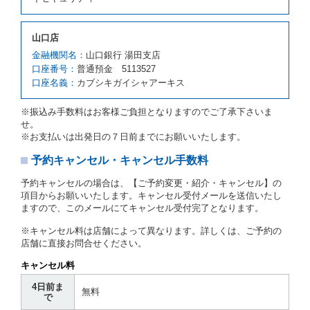
４項の予約の取消しとして取り扱い、当社は受領済の
予約申込金を返還するものとします。
第３項の場合、第１項の貸渡しをすることができない
山口店
原因が、当社の責に帰さない事由による時には第４条
第５項の予約の取消しとして取り扱い、当社は受領済
金融機関名：
山口銀行 湯田支店
の予約申込金を返還するものとします。
口座番号：
普通預金 5113527
口座名義：
カブシキガイシャアーキス
第６条（免責）
当社及び借受人は、予約が取り消され、又は貸渡契約
※振込み手数料はお客様ご負担となりますのでご了承下さいま
が締結されなかったことについて、第４条及び第５条
せ。
に定める場合を除き、相互に何らの請求をしないもの
※お支払いは出発日の７日前までにお願いいたします。
とします。
予約キャンセル・キャンセル手数料
第３章／貸 渡 し
予約キャンセルの場合は、【ご予約変更・紹介・キャンセル】の
第７条（貸渡契約の締結）
項目からお願いいたします。キャンセル受付メールを送信いたし
ますので、このメールにてキャンセル受付完了となります。
借受人は第２条第１項に定める借受条件を明示し、当
社はこの約款、料金表等により貸渡条件を明示して、
※キャンセル料は店舗によって異なります。詳しくは、ご予約の
貸渡契約を締結するものとします。ただし、貸し渡す
店舗に直接お問合せください。
ことができるレンタカーがない場合又は借受人若しく
は運転者が第８条第１項若しくは第２項各号のいずれ
キャンセル料
かに該当する場合を除きます。
4日前ま
貸渡契約を締結した場合、借受人は当社に第１0条第
無料
で
１項に定める貸渡料金を支払うものとします。