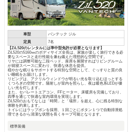
車型
バンテック ジル
定員
7名
【ZiL520のレンタルには準中型免許が必要となります】
ZiL520の5160㎜のボディサイズ全長は、家族が楽しく旅行できる必
要なスペースと走行性能を兼ね備えた理想的な空間です。
リヤには調整可能な二段ベッド、座席を展開すればリビングルーム
が就寝スペースに変わり、快適な休息を提供。
穏やかな眠りをサポートする特別な空間として、ぐっすりと質の良
い睡眠をお届けします。
リビングは、アクリルウィンドウが明るい光を取り込むほっとする
くつろぎの空間です。陽射しが室内を照らし、夜は暖色系LEDが優
しい光を灯します。
また、セパレートエアコン、FFヒーター、床暖房を完備しており、
四季を通じて快適な室内環境を実現します。
ZiL520のおもてなしは「時間」と「場所」を超え、心に残る特別な
体験を約束します。
トイレにはラップポンを採用、１回ごとにボタン１つで自動排泄処
理できるから清潔な状態を長くキープ可能となります。
標準装備