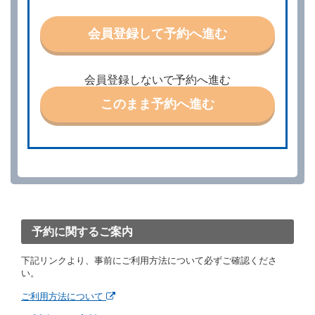
に応ずるものとします。この場合、借受人は、当社が
特に認める場合を除き、別に定める予約申込金を支払
会員登録して予約へ進む
うものとします。
第３条（予約の変更）
借受人は、前条第１項の借受条件を変更しようとする
会員登録しないで予約へ進む
ときは、あらかじめ当社の承諾を受けなければならな
いものとします。
このまま予約へ進む
第４条（予約の取消し等）
借受人は、別に定める方法により予約を取り消すこと
ができます。
借受人が、借受人の都合により予約した借受開始時刻
を１時間以上経過してもレンタカー貸渡契約（以下
「貸渡契約」といいます。）締結手続きに着手しなか
ったときは、予約が取り消されたものとします。
前２項の場合、借受人は、別に定めるところにより予
約取消手数料を当社に支払うものとし、当社は、この
予約に関するご案内
予約取消手数料の支払いがあったときは、受領済の予
約申込金を借受人に返還するものとします。
下記リンクより、事前にご利用方法について必ずご確認くださ
当社の都合により、予約が取り消されたとき、又は貸
い。
渡契約が締結されなかったときは、当社は受領済の予
約申込金を返還するものとします。
ご利用方法について
事故、盗難、不返還、リコール、天災その他の借受人