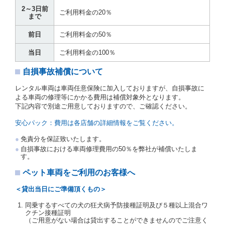
運転者は、貸渡契約の締結にあたり、約款及び細則で
2～3日前
運転者の義務と定められた事項を遵守するものとしま
ご利用料金の20％
まで
す。
当社は、監督官庁の基本通達（注１）に基づき、貸渡
前日
ご利用料金の50％
簿(貸渡原票)及び第１３条第１項に規定する貸渡証に
運転者の氏名、住所、運転免許の種類及び運転免許証
当日
ご利用料金の100％
（注２）の番号を記載し、又は運転者の運転免許証の
写しを添付するため、貸渡契約の締結にあたり、借受
自損事故補償について
人に対し、借受人の指定する運転者（以下「運転者」
といいます。）の運転免許証の提示を求めるほか、そ
レンタル車両は車両任意保険に加入しておりますが、自損事故に
の写しの提出を求めることがあります。この場合、借
よる車両の修理等にかかる費用は補償対象外となります。
受人は、自己が運転者であるときは自己の運転免許証
下記内容で別途ご用意しておりますので、ご確認ください。
を提示し、
借受人と運転者が異なるときはその運転者
の運転免許証を提示
するものとします。
安心パック：費用は各店舗の詳細情報をご覧ください。
注１）監督官庁の基本通達とは、国土交通省自動車
免責分を保証致いたします。
交通局長通達「レンタカーに関する基本通達」（自
自損事故における車両修理費用の50％を弊社が補償いたしま
旅第138号 平成7年6月13日）の２．(10)及び(11)の
す。
ことをいいます。
注２）運転免許証とは、道路交通法第９２条に規定
ペット車両をご利用のお客様へ
される運転免許証のうち、道路交通法施行規則第１
９条別記様式第１４の書式の運転免許証をいいま
＜貸出当日にご準備頂くもの＞
す。
同乗するすべての犬の狂犬病予防接種証明及び５種以上混合ワ
当社は、貸渡契約の締結にあたり、借受人及び運転者
クチン接種証明
に対し、運転免許証のほかに本人確認ができる書類の
（ご用意がない場合は貸出することができませんのでご注意く
提示を求め、及び提出された書類の写しをとることが