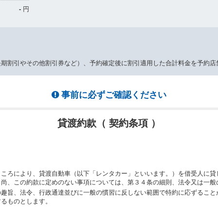
-
円
長期割引やその他割引券など）、予約確定後に割引適用した合計料金を予約店
事前に必ずご確認ください
貸渡約款（ 契約条項 ）
ところにより、貸渡自動車（以下「レンタカー」といいます。）を借受人に貸
。尚、この約款に定めのない事項については、第３４条の細則、法令又は一般
の趣旨、法令、行政通達並びに一般の慣習に反しない範囲で特約に応ずること
するものとします。