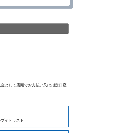
る車種クラスのレンタカー（以
提携先の代替レンタカーを貸し
きは、予約した車種クラスの貸
種クラスの貸渡料金によるもの
す。
第４項の予約の取消しとして取
条第５項の予約の取消しとして
条に定める場合を除き、相互に
込金として店頭でお支払い又は指定口座
、貸渡契約を締結するものとし
ルブイトラスト
しくは第２項各号のいずれかに