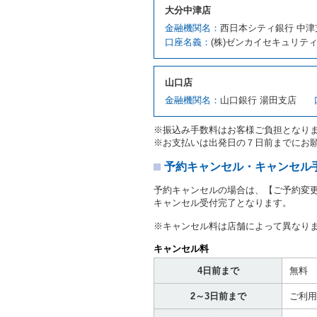
貸渡契約を締結した場合、
大分中津店
運転者は、貸渡契約の締結
金融機関名：
西日本シティ銀行 中津
当社は、監督官庁の基本通達
口座名義：
(株)ゼンカイセキュリテ
許の種類及び運転免許証（
対し、借受人の指定する運
ます。この場合、借受人は
山口店
許証を提示
するものとしま
注１）監督官庁の基本通達
金融機関名：
山口銀行 湯田支店
２．(10)及び(11)のこと
注２）運転免許証とは、道
※振込み手数料はお客様ご負担となり
転免許証をいいます。
※お支払いは出発日の７日前までにお
当社は、貸渡契約の締結に
書類の写しをとることがあ
予約キャンセル・キャンセル
当社は、貸渡契約の締結に
予約キャンセルの場合は、【ご予約変
当社は、貸渡契約の締結に
キャンセル受付完了となります。
ることがあります。
借受人は契約後の借受期間
※キャンセル料は店舗によって異なり
当社は、借受人又は運転者
なお、この場合の予約申込金
キャンセル料
第８条（貸渡契約の締結の拒
4日前まで
無料
借受人（運転者）が次の各
2～3日前まで
ご利用
① 貸し渡すレンタカーの
わらず、その運転者の運転