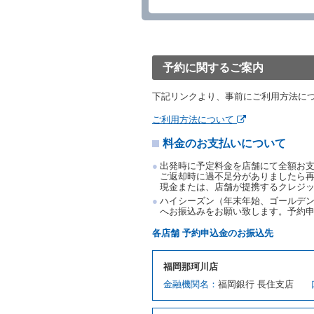
第５条（代替レンタカー）
当社は、借受人から予約の
下「代替レンタカー」とい
借受人が前項の申入れを承
渡すものとします。なお、
予約に関するご案内
渡料金によるものとし、予
とします。
下記リンクより、事前にご利用方法に
借受人は、第１項の代替レ
前項の場合、第１項の貸渡
ご利用方法について
り扱い、当社は受領済の予
料金のお支払いについて
第３項の場合、第１項の貸
取り扱い、当社は受領済の
出発時に予定料金を店舗にて全額お
第６条（免責）
ご返却時に過不足分がありましたら
現金または、店舗が提携するクレジ
当社及び借受人は、予約が
ハイシーズン（年末年始、ゴールデン
何らの請求をしないものと
へお振込みをお願い致します。予約
第３章／貸 渡 し
各店舗 予約申込金のお振込先
第７条（貸渡契約の締結）
福岡那珂川店
借受人は第２条第１項に定
金融機関名：
福岡銀行 長住支店
ます。ただし、貸し渡すこ
該当する場合を除きます。