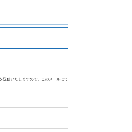
ます。
に運転者の氏名、住所、運転免
契約の締結にあたり、借受人に
写しの提出を求めることがあり
なるときはその運転者の運転免
38号 平成7年6月13日）の
９条別記様式第１４の書式の運
の提示を求め、及び提出された
知を求めます。
を送信いたしますので、このメールにて
又はその他の支払方法を指定す
すことができるものとします。
ます。
もしくは当社が求めたにもかか
とき。