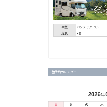
車型
バンテック ジル
定員
7名
予約カレンダー
2026
年
日
月
火
水