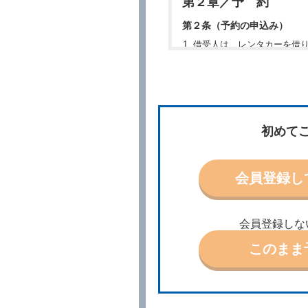
第２章／予 約
第２条（予約の申込み）
借受人は、レンタカーを借
所、借受期間、返還場所、
予約の申込みを行うことが
た場合でも当社は責任を負
当社は、借受人から予約の
場合、借受人は、当社が特
第３条（予約の変更）
初めて
借受人は、前条第１項の借
第４条（予約の取消し等）
会員登録し
借受人は、別に定める方法
借受人が、借受人の都合に
結手続きに着手しなかった
会員登録しな
前２項の場合、借受人は、
ったときは、受領済の予約
このまま
当社の都合により、予約が
ます。
事故、盗難、不返還、リコ
きは、予約は取り消された