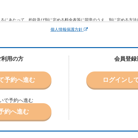
りるにあたって、約款及び別に定める料金表等に同意のうえ、別に定める方法
運転者、チャイルドシート等付属品の要否、その他の借受条件（以下「借受条
個人情報保護方針
できます。なお、当社は、電話連絡並びに電子メールによる予約に応じますが
わないものとします。
申込みがあったときは、原則として、当社の保有するレンタカーの範囲内で予
に認める場合を除き、別に定める予約申込金を支払うものとします。
ご利用の方
会員登録
受条件を変更しようとするときは、あらかじめ当社の承諾を受けなければなら
て予約へ進む
ログインし
により予約を取り消すことができます。
より予約した借受開始時刻を１時間以上経過してもレンタカー貸渡契約（以下
ときは、予約が取り消されたものとします。
いで予約へ進む
別に定めるところにより予約取消手数料を当社に支払うものとし、当社は、こ
申込金を借受人に返還するものとします。
予約へ進む
取り消されたとき、又は貸渡契約が締結されなかったときは、当社は受領済の
ール、天災その他の借受人若しくは当社のいずれの責にもよらない事由により
ものとします。この場合、当社は受領済の予約申込金を返還するものとします