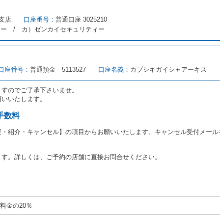
借受人は当社に第１0条第１項に定める貸渡料金を支払うものとします。
にあたり、約款及び細則で運転者の義務と定められた事項を遵守するものとし
支店
口座番号：
普通口座 3025210
（注１）に基づき、貸渡簿(貸渡原票)及び第１３条第１項に規定する貸渡証
ィー / カ）ゼンカイセキュリティー
注２）の番号を記載し、又は運転者の運転免許証の写しを添付するため、貸渡
転者（以下「運転者」といいます。）の運転免許証の提示を求めるほか、その
、自己が運転者であるときは自己の運転免許証を提示し、
借受人と運転者が異
す。
とは、国土交通省自動車交通局長通達「レンタカーに関する基本通達」（自旅第1
口座番号：
普通預金 5113527
口座名義：
カブシキガイシャアーキス
をいいます。
路交通法第９２条に規定される運転免許証のうち、道路交通法施行規則第１
ますのでご了承下さいませ。
願いいたします。
あたり、借受人及び運転者に対し、運転免許証のほかに本人確認ができる書類
ります。
手数料
あたり、借受期間中に借受人及び運転者と連絡するための携帯電話番号等の告
更・紹介・キャンセル】の項目からお願いいたします。キャンセル受付メール
あたり、借受人に対し、クレジットカード若しくは現金による支払いを求め、
の延長はできないものとします。
ます。詳しくは、ご予約の店舗に直接お問合せください。
が前3項に従わない場合は、貸渡契約の締結を拒絶するとともに、予約を取消
等の扱いについては、第4条第5項を適用するものとします。
絶）
号のいずれかに該当するときは、貸渡契約を締結することができないものとし
料金の20％
運転に必要な運転免許証を有していないとき、又は運転免許証の提示をせず、
免許証の写しの提出に同意しないとき。 ② 酒気を帯びていると認められる