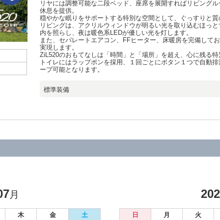
リヤには調整可能な二段ベッド、座席を展開すればリビングル
休息を提供。
穏やかな眠りをサポートする特別な空間として、ぐっすりと質
リビングは、アクリルウィンドウが明るい光を取り込むほっと
内を照らし、夜は暖色系LEDが優しい光を灯します。
また、セパレートエアコン、FFヒーター、床暖房を完備して
実現します。
ZiL520のおもてなしは「時間」と「場所」を超え、心に残る
トイレにはラップポンを採用、１回ごとにボタン１つで自動排
ープ可能となります。
標準装備
07
20
月
木
金
土
日
月
火