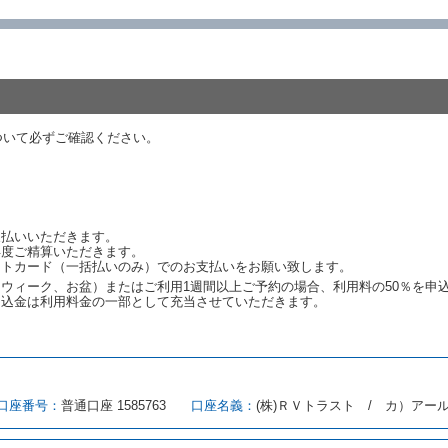
あった車種クラスのレンタカーを貸し渡すことができないときは、予約と異な
います。）の貸渡しを申し入れることができるものとします。
諾したときは、当社は車種クラスを除き予約時と同一の借受条件でレンタカー
代替レンタカーの貸渡料金が予約された車種クラスの貸渡料金より高くなると
約された車種クラスの貸渡料金より低くなるときは、当該代替レンタカーの車
ついて必ずご確認ください。
ンタカーの貸渡しの申入れを拒絶し、予約を取り消すことができるものとしま
しをすることができない原因が、当社の責に帰する事由によるときには第４条
約申込金を返還するものとします。
渡しをすることができない原因が、当社の責に帰さない事由による時には第４
予約申込金を返還するものとします。
支払いいただきます。
再度ご精算いただきます。
ットカード（一括払いのみ）でのお支払いをお願い致します。
取り消され、又は貸渡契約が締結されなかったことについて、第４条及び第５
ウィーク、お盆）またはご利用1週間以上ご予約の場合、利用料の50％を申
します。
申込金は利用料金の一部として充当させていただきます。
める借受条件を明示し、当社はこの約款、料金表等により貸渡条件を明示して
口座番号：
普通口座 1585763
口座名義：
(株)ＲＶトラスト / カ）アー
とができるレンタカーがない場合又は借受人若しくは運転者が第８条第１項若