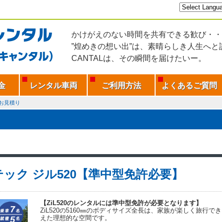
かけがえのない時間を共有できる歓び・・
”煌めきの想い出”は、素晴らしき人生へと
CANTALは、その瞬間を届けたいー。
金
レンタル車両
ご利用方法
よくあるご質問
お見積り
ック ジル520【準中型免許必要】
【ZiL520のレンタルには準中型免許が必要となります】
ZiL520の5160㎜のボディサイズ全長は、家族が楽しく旅行
えた理想的な空間です。