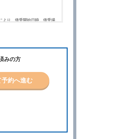
により、借受開始日時、借受場
件」といいます。）を明示して
、予約内容と実際に相違があっ
約に応ずるものとします。この
済みの方
ないものとします。
て予約へ進む
「貸渡契約」といいます。）締
の予約取消手数料の支払いがあ
予約申込金を返還するものとし
貸渡契約が締結されなかったと
。