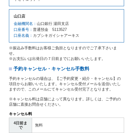
４項の予約の取消しとして取り扱い、当社は受領済の
予約申込金を返還するものとします。
第３項の場合、第１項の貸渡しをすることができない
山口店
原因が、当社の責に帰さない事由による時には第４条
第５項の予約の取消しとして取り扱い、当社は受領済
金融機関名：
山口銀行 湯田支店
の予約申込金を返還するものとします。
口座番号：
普通預金 5113527
口座名義：
カブシキガイシャアーキス
第６条（免責）
当社及び借受人は、予約が取り消され、又は貸渡契約
※振込み手数料はお客様ご負担となりますのでご了承下さいま
が締結されなかったことについて、第４条及び第５条
せ。
に定める場合を除き、相互に何らの請求をしないもの
※お支払いは出発日の７日前までにお願いいたします。
とします。
予約キャンセル・キャンセル手数料
第３章／貸 渡 し
予約キャンセルの場合は、【ご予約変更・紹介・キャンセル】の
第７条（貸渡契約の締結）
項目からお願いいたします。キャンセル受付メールを送信いたし
ますので、このメールにてキャンセル受付完了となります。
借受人は第２条第１項に定める借受条件を明示し、当
社はこの約款、料金表等により貸渡条件を明示して、
※キャンセル料は店舗によって異なります。詳しくは、ご予約の
貸渡契約を締結するものとします。ただし、貸し渡す
店舗に直接お問合せください。
ことができるレンタカーがない場合又は借受人若しく
は運転者が第８条第１項若しくは第２項各号のいずれ
キャンセル料
かに該当する場合を除きます。
4日前ま
貸渡契約を締結した場合、借受人は当社に第１0条第
無料
で
１項に定める貸渡料金を支払うものとします。