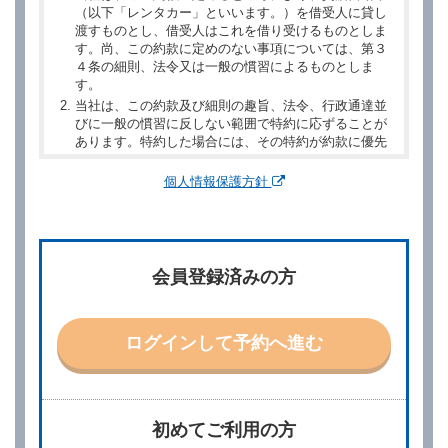
（以下「レンタカー」といいます。）を借受人に貸し
渡すものとし、借受人はこれを借り受けるものとしま
す。尚、この約款に定めのない事項については、第３
４条の細則、法令又は一般の慣習によるものとしま
す。
当社は、この約款及び細則の趣旨、法令、行政通達並
びに一般の慣習に反しない範囲で特約に応ずることが
あります。特約した場合には、その特約が約款に優先
するものとします。
個人情報保護方針
第２章／予 約
第２条（予約の申込み）
借受人は、レンタカーを借りるにあたって、約款及び
会員登録済みの方
別に定める料金表等に同意のうえ、別に定める方法に
より、借受開始日時、借受場所、借受期間、返還場
所、運転者、チャイルドシート等付属品の要否、その
他の借受条件（以下「借受条件」といいます。）を明
ログインして予約へ進む
示して予約の申込みを行うことができます。なお、当
社は、電話連絡並びに電子メールによる予約に応じま
すが、予約内容と実際に相違があった場合でも当社は
責任を負わないものとします。
当社は、借受人から予約の申込みがあったときは、原
初めてご利用の方
則として、当社の保有するレンタカーの範囲内で予約