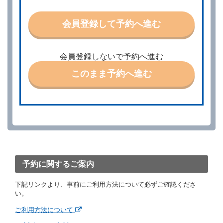
に応ずるものとします。この場合、借受人は、当社が
特に認める場合を除き、別に定める予約申込金を支払
会員登録して予約へ進む
うものとします。
第３条（予約の変更）
借受人は、前条第１項の借受条件を変更しようとする
会員登録しないで予約へ進む
ときは、あらかじめ当社の承諾を受けなければならな
いものとします。
このまま予約へ進む
第４条（予約の取消し等）
借受人は、別に定める方法により予約を取り消すこと
ができます。
借受人が、借受人の都合により予約した借受開始時刻
を１時間以上経過してもレンタカー貸渡契約（以下
「貸渡契約」といいます。）締結手続きに着手しなか
ったときは、予約が取り消されたものとします。
前２項の場合、借受人は、別に定めるところにより予
約取消手数料を当社に支払うものとし、当社は、この
予約に関するご案内
予約取消手数料の支払いがあったときは、受領済の予
約申込金を借受人に返還するものとします。
下記リンクより、事前にご利用方法について必ずご確認くださ
当社の都合により、予約が取り消されたとき、又は貸
い。
渡契約が締結されなかったときは、当社は受領済の予
約申込金を返還するものとします。
ご利用方法について
事故、盗難、不返還、リコール、天災その他の借受人