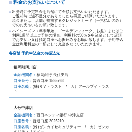
料金のお支払いについて
若しくは当社のいずれの責にもよらない事由により貸
渡契約が締結されなかったときは、予約は取り消され
出発時に予定料金を店舗にて全額お支払いいただきます。
たものとします。この場合、当社は受領済の予約申込
ご返却時に過不足分がありましたら再度ご精算いただきます。
金を返還するものとします。
現金または、店舗が提携するクレジットカード（一括払いのみ）
でのお支払いをお願い致します。
第５条（代替レンタカー）
ハイシーズン（年末年始、ゴールデンウィーク、お盆）またはご
当社は、借受人から予約のあった車種クラスのレンタ
利用1週間以上ご予約の場合、利用料の50％を申込金として店頭
でお支払い又は指定口座へお振込みをお願い致します。予約申込
カーを貸し渡すことができないときは、予約と異なる
金は利用料金の一部として充当させていただきます。
車種クラスのレンタカー（以下「代替レンタカー」と
いいます。）の貸渡しを申し入れることができるもの
各店舗 予約申込金のお振込先
とします。
借受人が前項の申入れを承諾したときは、当社は車種
福岡那珂川店
クラスを除き予約時と同一の借受条件でレンタカー提
携先の代替レンタカーを貸し渡すものとします。な
金融機関名：
福岡銀行 長住支店
お、代替レンタカーの貸渡料金が予約された車種クラ
口座番号：
普通口座 1585763
スの貸渡料金より高くなるときは、予約した車種クラ
口座名義：
(株)ＲＶトラスト / カ）アールブイトラス
スの貸渡料金によるものとし、予約された車種クラス
ト
の貸渡料金より低くなるときは、当該代替レンタカー
の車種クラスの貸渡料金によるものとします。
借受人は、第１項の代替レンタカーの貸渡しの申入れ
大分中津店
を拒絶し、予約を取り消すことができるものとしま
金融機関名：
西日本シティ銀行 中津支店
す。
口座番号：
普通口座 3025210
前項の場合、第１項の貸渡しをすることができない原
口座名義：
(株)ゼンカイセキュリティー / カ）ゼンカ
因が、当社の責に帰する事由によるときには第４条第
イセキュリティー