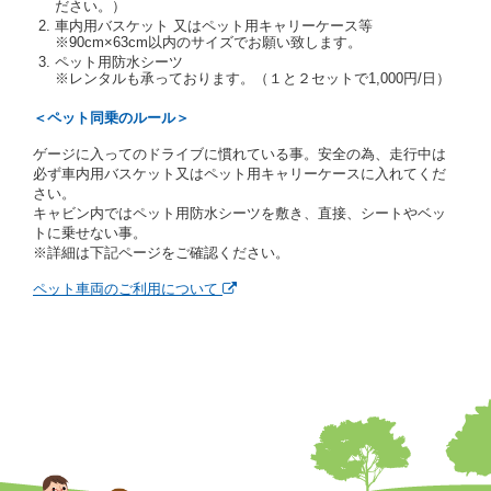
ださい。）
あります。
車内用バスケット 又はペット用キャリーケース等
当社は、貸渡契約の締結にあたり、借受期間中に借受
※90cm×63cm以内のサイズでお願い致します。
人及び運転者と連絡するための携帯電話番号等の告知
ペット用防水シーツ
※レンタルも承っております。（１と２セットで1,000円/日）
を求めます。
当社は、貸渡契約の締結にあたり、借受人に対し、ク
＜ペット同乗のルール＞
レジットカード若しくは現金による支払いを求め、又
はその他の支払方法を指定することがあります。
ゲージに入ってのドライブに慣れている事。安全の為、走行中は
借受人は契約後の借受期間の延長はできないものとし
必ず車内用バスケット又はペット用キャリーケースに入れてくだ
ます。
さい。
当社は、借受人又は運転者が前3項に従わない場合
キャビン内ではペット用防水シーツを敷き、直接、シートやベッ
は、貸渡契約の締結を拒絶するとともに、予約を取消
トに乗せない事。
すことができるものとします。なお、この場合の予約
※詳細は下記ページをご確認ください。
申込金等の扱いについては、第4条第5項を適用するも
のとします。
ペット車両のご利用について
第８条（貸渡契約の締結の拒絶）
借受人（運転者）が次の各号のいずれかに該当すると
きは、貸渡契約を締結することができないものとしま
す。
① 貸し渡すレンタカーの運転に必要な運転免許証を
有していないとき、又は運転免許証の提示をせず、
もしくは当社が求めたにもかかわらず、その運転者
の運転免許証の写しの提出に同意しないとき。 ②
酒気を帯びていると認められるとき。