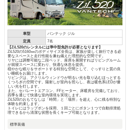
車型
バンテック ジル
定員
7名
【ZiL520のレンタルには準中型免許が必要となります】
ZiL520の5160㎜のボディサイズ全長は、家族が楽しく旅行できる必
要なスペースと走行性能を兼ね備えた理想的な空間です。
リヤには調整可能な二段ベッド、座席を展開すればリビングルーム
が就寝スペースに変わり、快適な休息を提供。
穏やかな眠りをサポートする特別な空間として、ぐっすりと質の良
い睡眠をお届けします。
リビングは、アクリルウィンドウが明るい光を取り込むほっとする
くつろぎの空間です。陽射しが室内を照らし、夜は暖色系LEDが優
しい光を灯します。
また、セパレートエアコン、FFヒーター、床暖房を完備しており、
四季を通じて快適な室内環境を実現します。
ZiL520のおもてなしは「時間」と「場所」を超え、心に残る特別な
体験を約束します。
トイレにはラップポンを採用、１回ごとにボタン１つで自動排泄処
理できるから清潔な状態を長くキープ可能となります。
標準装備