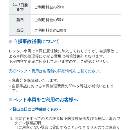
運転者は、貸渡契約の締結にあたり、約款及び細則で
2～3日前
運転者の義務と定められた事項を遵守するものとしま
ご利用料金の20％
まで
す。
当社は、監督官庁の基本通達（注１）に基づき、貸渡
前日
ご利用料金の50％
簿(貸渡原票)及び第１３条第１項に規定する貸渡証に
運転者の氏名、住所、運転免許の種類及び運転免許証
当日
ご利用料金の100％
（注２）の番号を記載し、又は運転者の運転免許証の
写しを添付するため、貸渡契約の締結にあたり、借受
自損事故補償について
人に対し、借受人の指定する運転者（以下「運転者」
といいます。）の運転免許証の提示を求めるほか、そ
レンタル車両は車両任意保険に加入しておりますが、自損事故に
の写しの提出を求めることがあります。この場合、借
よる車両の修理等にかかる費用は補償対象外となります。
受人は、自己が運転者であるときは自己の運転免許証
下記内容で別途ご用意しておりますので、ご確認ください。
を提示し、
借受人と運転者が異なるときはその運転者
の運転免許証を提示
するものとします。
安心パック：費用は各店舗の詳細情報をご覧ください。
注１）監督官庁の基本通達とは、国土交通省自動車
免責分を保証致いたします。
交通局長通達「レンタカーに関する基本通達」（自
自損事故における車両修理費用の50％を弊社が補償いたしま
旅第138号 平成7年6月13日）の２．(10)及び(11)の
す。
ことをいいます。
注２）運転免許証とは、道路交通法第９２条に規定
ペット車両をご利用のお客様へ
される運転免許証のうち、道路交通法施行規則第１
９条別記様式第１４の書式の運転免許証をいいま
＜貸出当日にご準備頂くもの＞
す。
同乗するすべての犬の狂犬病予防接種証明及び５種以上混合ワ
当社は、貸渡契約の締結にあたり、借受人及び運転者
クチン接種証明
に対し、運転免許証のほかに本人確認ができる書類の
（ご用意がない場合は貸出することができませんのでご注意く
提示を求め、及び提出された書類の写しをとることが