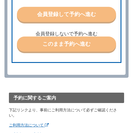
に応ずるものとします。この場合、借受人は、当社が
特に認める場合を除き、別に定める予約申込金を支払
会員登録して予約へ進む
うものとします。
第３条（予約の変更）
借受人は、前条第１項の借受条件を変更しようとする
会員登録しないで予約へ進む
ときは、あらかじめ当社の承諾を受けなければならな
いものとします。
このまま予約へ進む
第４条（予約の取消し等）
借受人は、別に定める方法により予約を取り消すこと
ができます。
借受人が、借受人の都合により予約した借受開始時刻
を１時間以上経過してもレンタカー貸渡契約（以下
「貸渡契約」といいます。）締結手続きに着手しなか
ったときは、予約が取り消されたものとします。
前２項の場合、借受人は、別に定めるところにより予
約取消手数料を当社に支払うものとし、当社は、この
予約に関するご案内
予約取消手数料の支払いがあったときは、受領済の予
約申込金を借受人に返還するものとします。
下記リンクより、事前にご利用方法について必ずご確認くださ
当社の都合により、予約が取り消されたとき、又は貸
い。
渡契約が締結されなかったときは、当社は受領済の予
約申込金を返還するものとします。
ご利用方法について
事故、盗難、不返還、リコール、天災その他の借受人