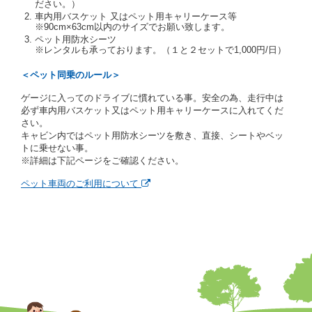
ださい。）
あります。
車内用バスケット 又はペット用キャリーケース等
当社は、貸渡契約の締結にあたり、借受期間中に借受
※90cm×63cm以内のサイズでお願い致します。
人及び運転者と連絡するための携帯電話番号等の告知
ペット用防水シーツ
※レンタルも承っております。（１と２セットで1,000円/日）
を求めます。
当社は、貸渡契約の締結にあたり、借受人に対し、ク
＜ペット同乗のルール＞
レジットカード若しくは現金による支払いを求め、又
はその他の支払方法を指定することがあります。
ゲージに入ってのドライブに慣れている事。安全の為、走行中は
借受人は契約後の借受期間の延長はできないものとし
必ず車内用バスケット又はペット用キャリーケースに入れてくだ
ます。
さい。
当社は、借受人又は運転者が前3項に従わない場合
キャビン内ではペット用防水シーツを敷き、直接、シートやベッ
は、貸渡契約の締結を拒絶するとともに、予約を取消
トに乗せない事。
すことができるものとします。なお、この場合の予約
※詳細は下記ページをご確認ください。
申込金等の扱いについては、第4条第5項を適用するも
のとします。
ペット車両のご利用について
第８条（貸渡契約の締結の拒絶）
借受人（運転者）が次の各号のいずれかに該当すると
きは、貸渡契約を締結することができないものとしま
す。
① 貸し渡すレンタカーの運転に必要な運転免許証を
有していないとき、又は運転免許証の提示をせず、
もしくは当社が求めたにもかかわらず、その運転者
の運転免許証の写しの提出に同意しないとき。 ②
酒気を帯びていると認められるとき。