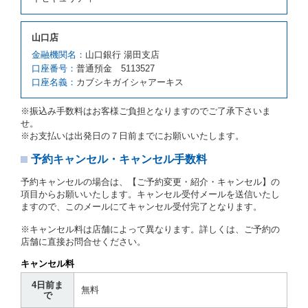
４項の予約の取消しとして取り扱い、当社は受領済の
予約申込金を返還するものとします。
第３項の場合、第１項の貸渡しをすることができない
山口店
原因が、当社の責に帰さない事由による時には第４条
第５項の予約の取消しとして取り扱い、当社は受領済
金融機関名：
山口銀行 湯田支店
の予約申込金を返還するものとします。
口座番号：
普通預金 5113527
口座名義：
カブシキガイシャアーキス
第６条（免責）
当社及び借受人は、予約が取り消され、又は貸渡契約
※振込み手数料はお客様ご負担となりますのでご了承下さいま
が締結されなかったことについて、第４条及び第５条
せ。
に定める場合を除き、相互に何らの請求をしないもの
※お支払いは出発日の７日前までにお願いいたします。
とします。
予約キャンセル・キャンセル手数料
第３章／貸 渡 し
予約キャンセルの場合は、【ご予約変更・紹介・キャンセル】の
第７条（貸渡契約の締結）
項目からお願いいたします。キャンセル受付メールを送信いたし
ますので、このメールにてキャンセル受付完了となります。
借受人は第２条第１項に定める借受条件を明示し、当
社はこの約款、料金表等により貸渡条件を明示して、
※キャンセル料は店舗によって異なります。詳しくは、ご予約の
貸渡契約を締結するものとします。ただし、貸し渡す
店舗に直接お問合せください。
ことができるレンタカーがない場合又は借受人若しく
は運転者が第８条第１項若しくは第２項各号のいずれ
キャンセル料
かに該当する場合を除きます。
4日前ま
貸渡契約を締結した場合、借受人は当社に第１0条第
無料
で
１項に定める貸渡料金を支払うものとします。