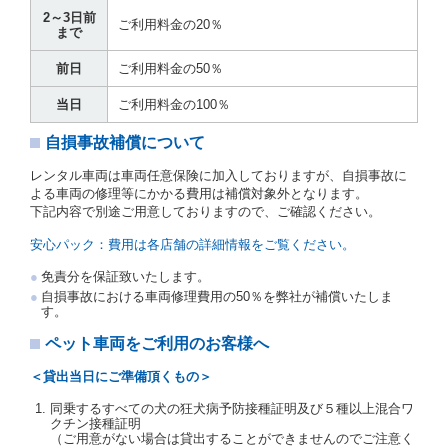
運転者は、貸渡契約の締結にあたり、約款及び細則で
2～3日前
運転者の義務と定められた事項を遵守するものとしま
ご利用料金の20％
まで
す。
当社は、監督官庁の基本通達（注１）に基づき、貸渡
前日
ご利用料金の50％
簿(貸渡原票)及び第１３条第１項に規定する貸渡証に
運転者の氏名、住所、運転免許の種類及び運転免許証
当日
ご利用料金の100％
（注２）の番号を記載し、又は運転者の運転免許証の
写しを添付するため、貸渡契約の締結にあたり、借受
自損事故補償について
人に対し、借受人の指定する運転者（以下「運転者」
といいます。）の運転免許証の提示を求めるほか、そ
レンタル車両は車両任意保険に加入しておりますが、自損事故に
の写しの提出を求めることがあります。この場合、借
よる車両の修理等にかかる費用は補償対象外となります。
受人は、自己が運転者であるときは自己の運転免許証
下記内容で別途ご用意しておりますので、ご確認ください。
を提示し、
借受人と運転者が異なるときはその運転者
の運転免許証を提示
するものとします。
安心パック：費用は各店舗の詳細情報をご覧ください。
注１）監督官庁の基本通達とは、国土交通省自動車
免責分を保証致いたします。
交通局長通達「レンタカーに関する基本通達」（自
自損事故における車両修理費用の50％を弊社が補償いたしま
旅第138号 平成7年6月13日）の２．(10)及び(11)の
す。
ことをいいます。
注２）運転免許証とは、道路交通法第９２条に規定
ペット車両をご利用のお客様へ
される運転免許証のうち、道路交通法施行規則第１
９条別記様式第１４の書式の運転免許証をいいま
＜貸出当日にご準備頂くもの＞
す。
同乗するすべての犬の狂犬病予防接種証明及び５種以上混合ワ
当社は、貸渡契約の締結にあたり、借受人及び運転者
クチン接種証明
に対し、運転免許証のほかに本人確認ができる書類の
（ご用意がない場合は貸出することができませんのでご注意く
提示を求め、及び提出された書類の写しをとることが