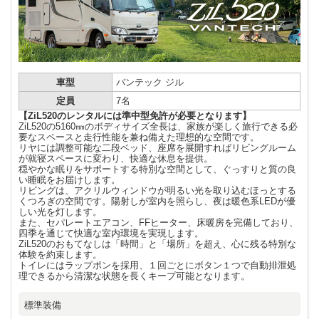
車型
バンテック ジル
定員
7名
【ZiL520のレンタルには準中型免許が必要となります】
ZiL520の5160㎜のボディサイズ全長は、家族が楽しく旅行できる必
要なスペースと走行性能を兼ね備えた理想的な空間です。
リヤには調整可能な二段ベッド、座席を展開すればリビングルーム
が就寝スペースに変わり、快適な休息を提供。
穏やかな眠りをサポートする特別な空間として、ぐっすりと質の良
い睡眠をお届けします。
リビングは、アクリルウィンドウが明るい光を取り込むほっとする
くつろぎの空間です。陽射しが室内を照らし、夜は暖色系LEDが優
しい光を灯します。
また、セパレートエアコン、FFヒーター、床暖房を完備しており、
四季を通じて快適な室内環境を実現します。
ZiL520のおもてなしは「時間」と「場所」を超え、心に残る特別な
体験を約束します。
トイレにはラップポンを採用、１回ごとにボタン１つで自動排泄処
理できるから清潔な状態を長くキープ可能となります。
標準装備