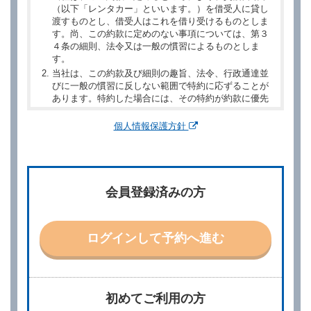
（以下「レンタカー」といいます。）を借受人に貸し
渡すものとし、借受人はこれを借り受けるものとしま
す。尚、この約款に定めのない事項については、第３
４条の細則、法令又は一般の慣習によるものとしま
す。
当社は、この約款及び細則の趣旨、法令、行政通達並
びに一般の慣習に反しない範囲で特約に応ずることが
あります。特約した場合には、その特約が約款に優先
するものとします。
個人情報保護方針
第２章／予 約
第２条（予約の申込み）
借受人は、レンタカーを借りるにあたって、約款及び
会員登録済みの方
別に定める料金表等に同意のうえ、別に定める方法に
より、借受開始日時、借受場所、借受期間、返還場
所、運転者、チャイルドシート等付属品の要否、その
他の借受条件（以下「借受条件」といいます。）を明
ログインして予約へ進む
示して予約の申込みを行うことができます。なお、当
社は、電話連絡並びに電子メールによる予約に応じま
すが、予約内容と実際に相違があった場合でも当社は
責任を負わないものとします。
当社は、借受人から予約の申込みがあったときは、原
初めてご利用の方
則として、当社の保有するレンタカーの範囲内で予約