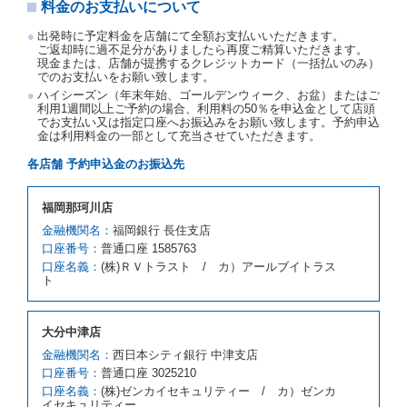
料金のお支払いについて
若しくは当社のいずれの責にもよらない事由により貸
渡契約が締結されなかったときは、予約は取り消され
出発時に予定料金を店舗にて全額お支払いいただきます。
たものとします。この場合、当社は受領済の予約申込
ご返却時に過不足分がありましたら再度ご精算いただきます。
金を返還するものとします。
現金または、店舗が提携するクレジットカード（一括払いのみ）
でのお支払いをお願い致します。
第５条（代替レンタカー）
ハイシーズン（年末年始、ゴールデンウィーク、お盆）またはご
当社は、借受人から予約のあった車種クラスのレンタ
利用1週間以上ご予約の場合、利用料の50％を申込金として店頭
でお支払い又は指定口座へお振込みをお願い致します。予約申込
カーを貸し渡すことができないときは、予約と異なる
金は利用料金の一部として充当させていただきます。
車種クラスのレンタカー（以下「代替レンタカー」と
いいます。）の貸渡しを申し入れることができるもの
各店舗 予約申込金のお振込先
とします。
借受人が前項の申入れを承諾したときは、当社は車種
福岡那珂川店
クラスを除き予約時と同一の借受条件でレンタカー提
携先の代替レンタカーを貸し渡すものとします。な
金融機関名：
福岡銀行 長住支店
お、代替レンタカーの貸渡料金が予約された車種クラ
口座番号：
普通口座 1585763
スの貸渡料金より高くなるときは、予約した車種クラ
口座名義：
(株)ＲＶトラスト / カ）アールブイトラス
スの貸渡料金によるものとし、予約された車種クラス
ト
の貸渡料金より低くなるときは、当該代替レンタカー
の車種クラスの貸渡料金によるものとします。
借受人は、第１項の代替レンタカーの貸渡しの申入れ
大分中津店
を拒絶し、予約を取り消すことができるものとしま
金融機関名：
西日本シティ銀行 中津支店
す。
口座番号：
普通口座 3025210
前項の場合、第１項の貸渡しをすることができない原
口座名義：
(株)ゼンカイセキュリティー / カ）ゼンカ
因が、当社の責に帰する事由によるときには第４条第
イセキュリティー