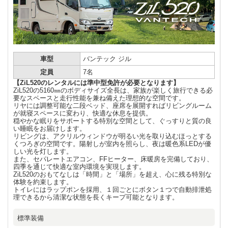
車型
バンテック ジル
定員
7名
【ZiL520のレンタルには準中型免許が必要となります】
ZiL520の5160㎜のボディサイズ全長は、家族が楽しく旅行できる必
要なスペースと走行性能を兼ね備えた理想的な空間です。
リヤには調整可能な二段ベッド、座席を展開すればリビングルーム
が就寝スペースに変わり、快適な休息を提供。
穏やかな眠りをサポートする特別な空間として、ぐっすりと質の良
い睡眠をお届けします。
リビングは、アクリルウィンドウが明るい光を取り込むほっとする
くつろぎの空間です。陽射しが室内を照らし、夜は暖色系LEDが優
しい光を灯します。
また、セパレートエアコン、FFヒーター、床暖房を完備しており、
四季を通じて快適な室内環境を実現します。
ZiL520のおもてなしは「時間」と「場所」を超え、心に残る特別な
体験を約束します。
トイレにはラップポンを採用、１回ごとにボタン１つで自動排泄処
理できるから清潔な状態を長くキープ可能となります。
標準装備