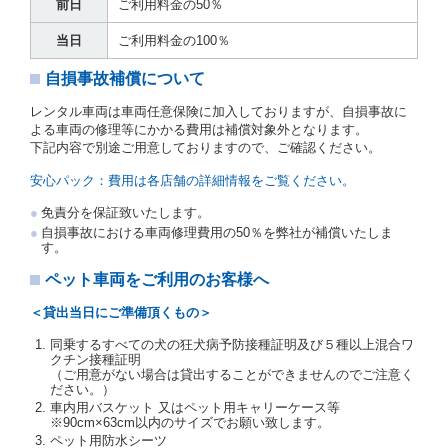
前日
ご利用料金の50％
簿(貸渡原票)及び第１３条第１項に規定する貸渡証に
運転者の氏名、住所、運転免許の種類及び運転免許証
当日
ご利用料金の100％
（注２）の番号を記載し、又は運転者の運転免許証の
写しを添付するため、貸渡契約の締結にあたり、借受
自損事故補償について
人に対し、借受人の指定する運転者（以下「運転者」
といいます。）の運転免許証の提示を求めるほか、そ
レンタル車両は車両任意保険に加入しておりますが、自損事故に
の写しの提出を求めることがあります。この場合、借
よる車両の修理等にかかる費用は補償対象外となります。
受人は、自己が運転者であるときは自己の運転免許証
下記内容で別途ご用意しておりますので、ご確認ください。
を提示し、
借受人と運転者が異なるときはその運転者
の運転免許証を提示
するものとします。
安心パック：費用は各店舗の詳細情報をご覧ください。
注１）監督官庁の基本通達とは、国土交通省自動車
免責分を保証致いたします。
交通局長通達「レンタカーに関する基本通達」（自
自損事故における車両修理費用の50％を弊社が補償いたしま
旅第138号 平成7年6月13日）の２．(10)及び(11)の
す。
ことをいいます。
注２）運転免許証とは、道路交通法第９２条に規定
ペット車両をご利用のお客様へ
される運転免許証のうち、道路交通法施行規則第１
９条別記様式第１４の書式の運転免許証をいいま
＜貸出当日にご準備頂くもの＞
す。
同乗するすべての犬の狂犬病予防接種証明及び５種以上混合ワ
当社は、貸渡契約の締結にあたり、借受人及び運転者
クチン接種証明
に対し、運転免許証のほかに本人確認ができる書類の
（ご用意がない場合は貸出することができませんのでご注意く
提示を求め、及び提出された書類の写しをとることが
ださい。）
あります。
車内用バスケット 又はペット用キャリーケース等
当社は、貸渡契約の締結にあたり、借受期間中に借受
※90cm×63cm以内のサイズでお願い致します。
人及び運転者と連絡するための携帯電話番号等の告知
ペット用防水シーツ