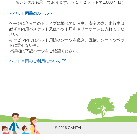
※レンタルも承っております。（１と２セットで1,000円/日）
を求めます。
当社は、貸渡契約の締結にあたり、借受人に対し、ク
＜ペット同乗のルール＞
レジットカード若しくは現金による支払いを求め、又
はその他の支払方法を指定することがあります。
ゲージに入ってのドライブに慣れている事。安全の為、走行中は
借受人は契約後の借受期間の延長はできないものとし
必ず車内用バスケット又はペット用キャリーケースに入れてくだ
ます。
さい。
当社は、借受人又は運転者が前3項に従わない場合
キャビン内ではペット用防水シーツを敷き、直接、シートやベッ
は、貸渡契約の締結を拒絶するとともに、予約を取消
トに乗せない事。
すことができるものとします。なお、この場合の予約
※詳細は下記ページをご確認ください。
申込金等の扱いについては、第4条第5項を適用するも
のとします。
ペット車両のご利用について
第８条（貸渡契約の締結の拒絶）
借受人（運転者）が次の各号のいずれかに該当すると
きは、貸渡契約を締結することができないものとしま
す。
① 貸し渡すレンタカーの運転に必要な運転免許証を
有していないとき、又は運転免許証の提示をせず、
もしくは当社が求めたにもかかわらず、その運転者
の運転免許証の写しの提出に同意しないとき。 ②
酒気を帯びていると認められるとき。
③ 麻薬、覚せい剤、シンナー、危険ドラッグ等によ
る中毒症状等を呈していると認められるとき。
© 2016 CANTAL
④ チャイルドシートがないにもかかわらず６才未満