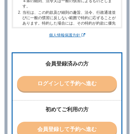
４条の細則、法令又は一般の慣習によるものとしま
す。
当社は、この約款及び細則の趣旨、法令、行政通達並
びに一般の慣習に反しない範囲で特約に応ずることが
あります。特約した場合には、その特約が約款に優先
するものとします。
個人情報保護方針
第２章／予 約
第２条（予約の申込み）
借受人は、レンタカーを借りるにあたって、約款及び
会員登録済みの方
別に定める料金表等に同意のうえ、別に定める方法に
より、借受開始日時、借受場所、借受期間、返還場
所、運転者、チャイルドシート等付属品の要否、その
他の借受条件（以下「借受条件」といいます。）を明
ログインして予約へ進む
示して予約の申込みを行うことができます。なお、当
社は、電話連絡並びに電子メールによる予約に応じま
すが、予約内容と実際に相違があった場合でも当社は
責任を負わないものとします。
当社は、借受人から予約の申込みがあったときは、原
初めてご利用の方
則として、当社の保有するレンタカーの範囲内で予約
に応ずるものとします。この場合、借受人は、当社が
特に認める場合を除き、別に定める予約申込金を支払
会員登録して予約へ進む
うものとします。