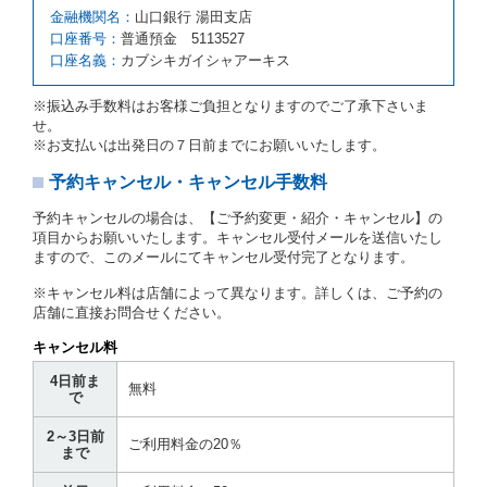
第５項の予約の取消しとして取り扱い、当社は受領済
金融機関名：
山口銀行 湯田支店
の予約申込金を返還するものとします。
口座番号：
普通預金 5113527
口座名義：
カブシキガイシャアーキス
第６条（免責）
当社及び借受人は、予約が取り消され、又は貸渡契約
※振込み手数料はお客様ご負担となりますのでご了承下さいま
が締結されなかったことについて、第４条及び第５条
せ。
に定める場合を除き、相互に何らの請求をしないもの
※お支払いは出発日の７日前までにお願いいたします。
とします。
予約キャンセル・キャンセル手数料
第３章／貸 渡 し
予約キャンセルの場合は、【ご予約変更・紹介・キャンセル】の
第７条（貸渡契約の締結）
項目からお願いいたします。キャンセル受付メールを送信いたし
ますので、このメールにてキャンセル受付完了となります。
借受人は第２条第１項に定める借受条件を明示し、当
社はこの約款、料金表等により貸渡条件を明示して、
※キャンセル料は店舗によって異なります。詳しくは、ご予約の
貸渡契約を締結するものとします。ただし、貸し渡す
店舗に直接お問合せください。
ことができるレンタカーがない場合又は借受人若しく
は運転者が第８条第１項若しくは第２項各号のいずれ
キャンセル料
かに該当する場合を除きます。
4日前ま
貸渡契約を締結した場合、借受人は当社に第１0条第
無料
で
１項に定める貸渡料金を支払うものとします。
運転者は、貸渡契約の締結にあたり、約款及び細則で
2～3日前
運転者の義務と定められた事項を遵守するものとしま
ご利用料金の20％
まで
す。
当社は、監督官庁の基本通達（注１）に基づき、貸渡