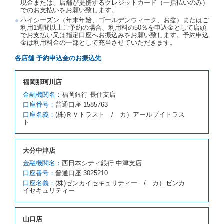
現金または、店舗が提携するクレジットカード（一括払いのみ）
でのお支払いをお願い致します。
第５条（代替レンタカー）
ハイシーズン（年末年始、ゴールデンウィーク、お盆）またはご
当社は、借受人から予約のあった車種クラスのレンタ
利用1週間以上ご予約の場合、利用料の50％を申込金として店頭
でお支払い又は指定口座へお振込みをお願い致します。予約申込
カーを貸し渡すことができないときは、予約と異なる
金は利用料金の一部として充当させていただきます。
車種クラスのレンタカー（以下「代替レンタカー」と
いいます。）の貸渡しを申し入れることができるもの
各店舗 予約申込金のお振込先
とします。
借受人が前項の申入れを承諾したときは、当社は車種
福岡那珂川店
クラスを除き予約時と同一の借受条件でレンタカー提
携先の代替レンタカーを貸し渡すものとします。な
金融機関名：
福岡銀行 長住支店
お、代替レンタカーの貸渡料金が予約された車種クラ
口座番号：
普通口座 1585763
スの貸渡料金より高くなるときは、予約した車種クラ
口座名義：
(株)ＲＶトラスト / カ）アールブイトラス
スの貸渡料金によるものとし、予約された車種クラス
ト
の貸渡料金より低くなるときは、当該代替レンタカー
の車種クラスの貸渡料金によるものとします。
借受人は、第１項の代替レンタカーの貸渡しの申入れ
大分中津店
を拒絶し、予約を取り消すことができるものとしま
金融機関名：
西日本シティ銀行 中津支店
す。
口座番号：
普通口座 3025210
前項の場合、第１項の貸渡しをすることができない原
口座名義：
(株)ゼンカイセキュリティー / カ）ゼンカ
因が、当社の責に帰する事由によるときには第４条第
イセキュリティー
４項の予約の取消しとして取り扱い、当社は受領済の
予約申込金を返還するものとします。
第３項の場合、第１項の貸渡しをすることができない
山口店
原因が、当社の責に帰さない事由による時には第４条