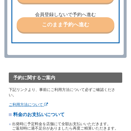
第３条（予約の変更）
借受人は、前条第１項の借受条件を変更しようとする
会員登録しないで予約へ進む
ときは、あらかじめ当社の承諾を受けなければならな
いものとします。
このまま予約へ進む
第４条（予約の取消し等）
借受人は、別に定める方法により予約を取り消すこと
ができます。
借受人が、借受人の都合により予約した借受開始時刻
を１時間以上経過してもレンタカー貸渡契約（以下
「貸渡契約」といいます。）締結手続きに着手しなか
ったときは、予約が取り消されたものとします。
前２項の場合、借受人は、別に定めるところにより予
約取消手数料を当社に支払うものとし、当社は、この
予約に関するご案内
予約取消手数料の支払いがあったときは、受領済の予
約申込金を借受人に返還するものとします。
下記リンクより、事前にご利用方法について必ずご確認くださ
当社の都合により、予約が取り消されたとき、又は貸
い。
渡契約が締結されなかったときは、当社は受領済の予
約申込金を返還するものとします。
ご利用方法について
事故、盗難、不返還、リコール、天災その他の借受人
料金のお支払いについて
若しくは当社のいずれの責にもよらない事由により貸
渡契約が締結されなかったときは、予約は取り消され
出発時に予定料金を店舗にて全額お支払いいただきます。
たものとします。この場合、当社は受領済の予約申込
ご返却時に過不足分がありましたら再度ご精算いただきます。
金を返還するものとします。