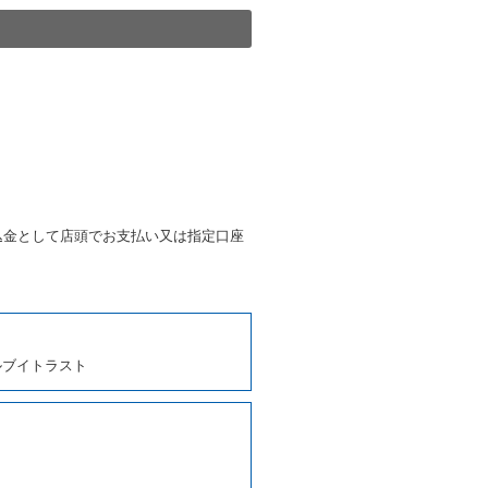
きは、予約した車種クラスの貸
種クラスの貸渡料金によるもの
す。
第４項の予約の取消しとして取
条第５項の予約の取消しとして
条に定める場合を除き、相互に
込金として店頭でお支払い又は指定口座
、貸渡契約を締結するものとし
ルブイトラスト
しくは第２項各号のいずれかに
ます。
に運転者の氏名、住所、運転免
契約の締結にあたり、借受人に