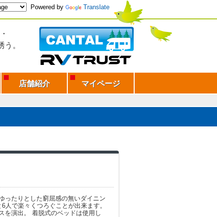
Powered by
Translate
・
誘う。
店舗紹介
マイページ
ゆったりとした窮屈感の無いダイニン
と6人で楽々くつろぐことが出来ます。
スを演出。 着脱式のベッドは使用し