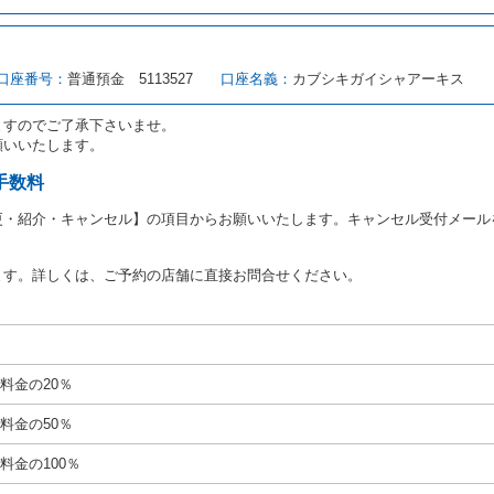
転者（以下「運転者」といいます。）の運転免許証の提示を求めるほか、その
、自己が運転者であるときは自己の運転免許証を提示し、
借受人と運転者が異
す。
とは、国土交通省自動車交通局長通達「レンタカーに関する基本通達」（自旅第1
口座番号：
普通預金 5113527
口座名義：
カブシキガイシャアーキス
をいいます。
路交通法第９２条に規定される運転免許証のうち、道路交通法施行規則第１
ますのでご了承下さいませ。
願いいたします。
あたり、借受人及び運転者に対し、運転免許証のほかに本人確認ができる書類
ります。
手数料
あたり、借受期間中に借受人及び運転者と連絡するための携帯電話番号等の告
更・紹介・キャンセル】の項目からお願いいたします。キャンセル受付メール
あたり、借受人に対し、クレジットカード若しくは現金による支払いを求め、
の延長はできないものとします。
ます。詳しくは、ご予約の店舗に直接お問合せください。
が前3項に従わない場合は、貸渡契約の締結を拒絶するとともに、予約を取消
等の扱いについては、第4条第5項を適用するものとします。
絶）
号のいずれかに該当するときは、貸渡契約を締結することができないものとし
料金の20％
運転に必要な運転免許証を有していないとき、又は運転免許証の提示をせず、
免許証の写しの提出に同意しないとき。 ② 酒気を帯びていると認められる
料金の50％
ナー、危険ドラッグ等による中毒症状等を呈していると認められるとき。
いにもかかわらず６才未満の幼児を同乗させるとき。
料金の100％
定暴力団関係団体の構成員若しくは関係者又はその他の反社会的組織に属して