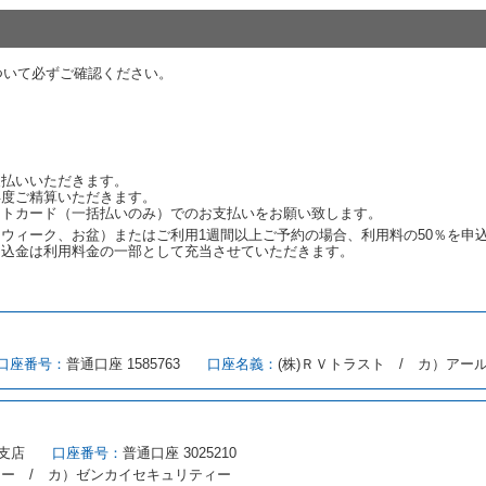
代替レンタカーの貸渡料金が予約された車種クラスの貸渡料金より高くなると
約された車種クラスの貸渡料金より低くなるときは、当該代替レンタカーの車
ついて必ずご確認ください。
ンタカーの貸渡しの申入れを拒絶し、予約を取り消すことができるものとしま
しをすることができない原因が、当社の責に帰する事由によるときには第４条
約申込金を返還するものとします。
渡しをすることができない原因が、当社の責に帰さない事由による時には第４
予約申込金を返還するものとします。
支払いいただきます。
再度ご精算いただきます。
ットカード（一括払いのみ）でのお支払いをお願い致します。
取り消され、又は貸渡契約が締結されなかったことについて、第４条及び第５
ウィーク、お盆）またはご利用1週間以上ご予約の場合、利用料の50％を申
します。
申込金は利用料金の一部として充当させていただきます。
める借受条件を明示し、当社はこの約款、料金表等により貸渡条件を明示して
口座番号：
普通口座 1585763
口座名義：
(株)ＲＶトラスト / カ）アー
とができるレンタカーがない場合又は借受人若しくは運転者が第８条第１項若
借受人は当社に第１0条第１項に定める貸渡料金を支払うものとします。
にあたり、約款及び細則で運転者の義務と定められた事項を遵守するものとし
支店
口座番号：
普通口座 3025210
（注１）に基づき、貸渡簿(貸渡原票)及び第１３条第１項に規定する貸渡証
ィー / カ）ゼンカイセキュリティー
注２）の番号を記載し、又は運転者の運転免許証の写しを添付するため、貸渡