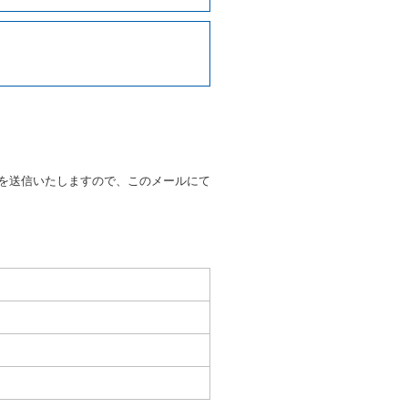
写しの提出を求めることがあり
なるときはその運転者の運転免
38号 平成7年6月13日）の
９条別記様式第１４の書式の運
の提示を求め、及び提出された
知を求めます。
を送信いたしますので、このメールにて
又はその他の支払方法を指定す
すことができるものとします。
ます。
もしくは当社が求めたにもかか
とき。
いる者であると認められると