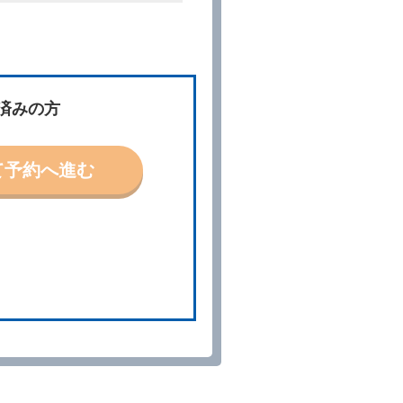
件」といいます。）を明示して
、予約内容と実際に相違があっ
約に応ずるものとします。この
済みの方
ないものとします。
て予約へ進む
「貸渡契約」といいます。）締
の予約取消手数料の支払いがあ
予約申込金を返還するものとし
貸渡契約が締結されなかったと
。
る車種クラスのレンタカー（以
提携先の代替レンタカーを貸し