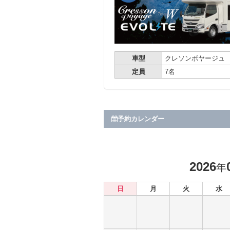
車型
クレソンボヤージュ
定員
7名
予約カレンダー
2026
年
日
月
火
水