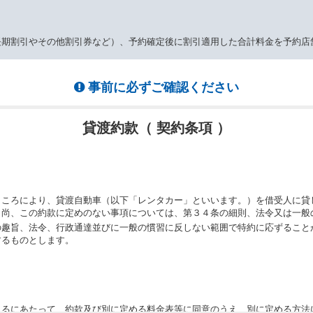
長期割引やその他割引券など）、予約確定後に割引適用した合計料金を予約店
事前に必ずご確認ください
貸渡約款（ 契約条項 ）
ところにより、貸渡自動車（以下「レンタカー」といいます。）を借受人に貸
。尚、この約款に定めのない事項については、第３４条の細則、法令又は一般
の趣旨、法令、行政通達並びに一般の慣習に反しない範囲で特約に応ずること
するものとします。
りるにあたって、約款及び別に定める料金表等に同意のうえ、別に定める方法