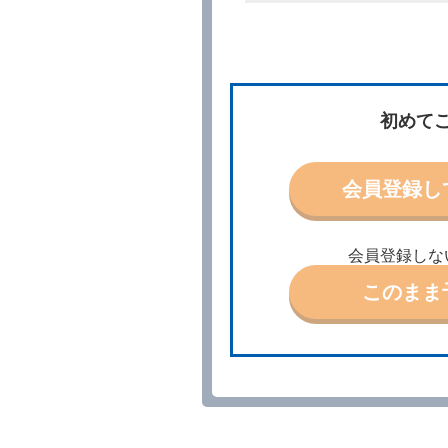
所、借受期間、返還場所、
予約の申込みを行うことが
た場合でも当社は責任を負
当社は、借受人から予約の
場合、借受人は、当社が特
第３条（予約の変更）
初めて
借受人は、前条第１項の借
第４条（予約の取消し等）
会員登録し
借受人は、別に定める方法
借受人が、借受人の都合に
結手続きに着手しなかった
会員登録しな
前２項の場合、借受人は、
ったときは、受領済の予約
このまま
当社の都合により、予約が
ます。
事故、盗難、不返還、リコ
きは、予約は取り消された
第５条（代替レンタカー）
当社は、借受人から予約の
下「代替レンタカー」とい
借受人が前項の申入れを承