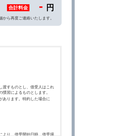
-
円
合計料金
舗から再度ご連絡いたします。
し渡すものとし、借受人はこれ
の慣習によるものとします。
があります。特約した場合に
により、借受開始日時、借受場