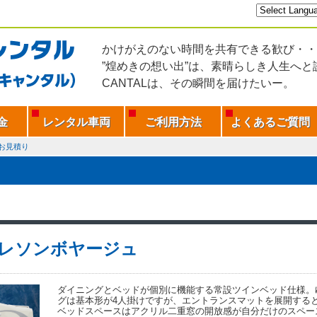
かけがえのない時間を共有できる歓び・・
”煌めきの想い出”は、素晴らしき人生へと
CANTALは、その瞬間を届けたいー。
金
レンタル車両
ご利用方法
よくあるご質問
お見積り
レソンボヤージュ
ダイニングとベッドが個別に機能する常設ツインベッド仕様。
グは基本形が4人掛けですが、エントランスマットを展開する
ベッドスペースはアクリル二重窓の開放感が自分だけのスペー