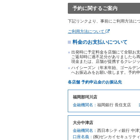
渡すものとします。なお、
予約に関するご案内
渡料金によるものとし、予
とします。
下記リンクより、事前にご利用方法に
借受人は、第１項の代替レ
前項の場合、第１項の貸渡
ご利用方法について
り扱い、当社は受領済の予
料金のお支払いについて
第３項の場合、第１項の貸
取り扱い、当社は受領済の
出発時に予定料金を店舗にて全額お
第６条（免責）
ご返却時に過不足分がありましたら
現金または、店舗が提携するクレジ
当社及び借受人は、予約が
ハイシーズン（年末年始、ゴールデン
何らの請求をしないものと
へお振込みをお願い致します。予約
第３章／貸 渡 し
各店舗 予約申込金のお振込先
第７条（貸渡契約の締結）
福岡那珂川店
借受人は第２条第１項に定
金融機関名：
福岡銀行 長住支店
ます。ただし、貸し渡すこ
該当する場合を除きます。
貸渡契約を締結した場合、
大分中津店
運転者は、貸渡契約の締結
金融機関名：
西日本シティ銀行 中津
当社は、監督官庁の基本通達
口座名義：
(株)ゼンカイセキュリテ
許の種類及び運転免許証（