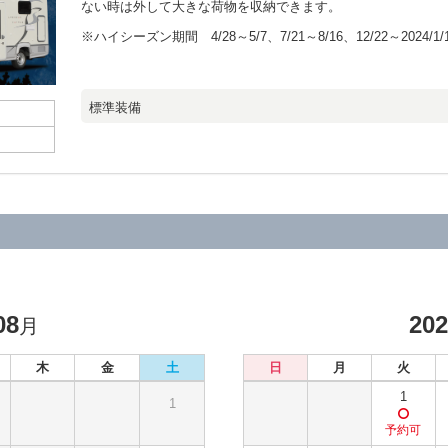
ない時は外して大きな荷物を収納できます。
※ハイシーズン期間 4/28～5/7、7/21～8/16、12/22～2024/1/
標準装備
08
20
月
木
金
土
日
月
火
1
1