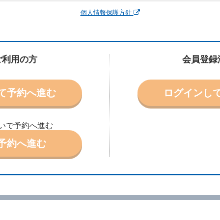
運転者、チャイルドシート等付属品の要否、その他の借受条件（以下「借受条
個人情報保護方針
できます。なお、当社は、電話連絡並びに電子メールによる予約に応じますが
わないものとします。
申込みがあったときは、原則として、当社の保有するレンタカーの範囲内で予
に認める場合を除き、別に定める予約申込金を支払うものとします。
ご利用の方
会員登録
受条件を変更しようとするときは、あらかじめ当社の承諾を受けなければなら
て予約へ進む
ログインし
により予約を取り消すことができます。
より予約した借受開始時刻を１時間以上経過してもレンタカー貸渡契約（以下
ときは、予約が取り消されたものとします。
いで予約へ進む
別に定めるところにより予約取消手数料を当社に支払うものとし、当社は、こ
申込金を借受人に返還するものとします。
予約へ進む
取り消されたとき、又は貸渡契約が締結されなかったときは、当社は受領済の
ール、天災その他の借受人若しくは当社のいずれの責にもよらない事由により
ものとします。この場合、当社は受領済の予約申込金を返還するものとします
あった車種クラスのレンタカーを貸し渡すことができないときは、予約と異な
います。）の貸渡しを申し入れることができるものとします。
諾したときは、当社は車種クラスを除き予約時と同一の借受条件でレンタカー