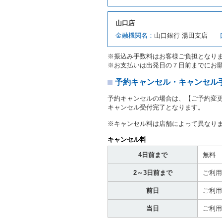
対し、借受人の指定する運
ます。この場合、借受人は
山口店
許証を提示
するものとしま
注１）監督官庁の基本通達
金融機関名：
山口銀行 湯田支店
２．(10)及び(11)のこと
注２）運転免許証とは、道
※振込み手数料はお客様ご負担となり
転免許証をいいます。
※お支払いは出発日の７日前までにお
当社は、貸渡契約の締結に
書類の写しをとることがあ
予約キャンセル・キャンセル
当社は、貸渡契約の締結に
予約キャンセルの場合は、【ご予約変
当社は、貸渡契約の締結に
キャンセル受付完了となります。
ることがあります。
借受人は契約後の借受期間
※キャンセル料は店舗によって異なり
当社は、借受人又は運転者
なお、この場合の予約申込金
キャンセル料
第８条（貸渡契約の締結の拒
4日前まで
無料
借受人（運転者）が次の各
2～3日前まで
ご利用
① 貸し渡すレンタカーの
わらず、その運転者の運転
前日
ご利用
③ 麻薬、覚せい剤、シン
④ チャイルドシートがな
当日
ご利用
⑤ 指定暴力団若しくは指
き。