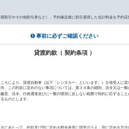
長期割引やその他割引券など）、予約確定後に割引適用した合計料金を予約店
事前に必ずご確認ください
貸渡約款（ 契約条項 ）
ところにより、貸渡自動車（以下「レンタカー」といいます。）を借受人に貸
。尚、この約款に定めのない事項については、第３４条の細則、法令又は一般
の趣旨、法令、行政通達並びに一般の慣習に反しない範囲で特約に応ずること
するものとします。
りるにあたって、約款及び別に定める料金表等に同意のうえ、別に定める方法