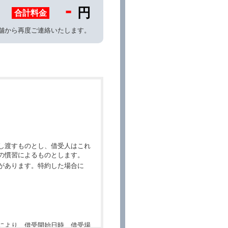
-
円
合計料金
舗から再度ご連絡いたします。
し渡すものとし、借受人はこれ
の慣習によるものとします。
があります。特約した場合に
により、借受開始日時、借受場