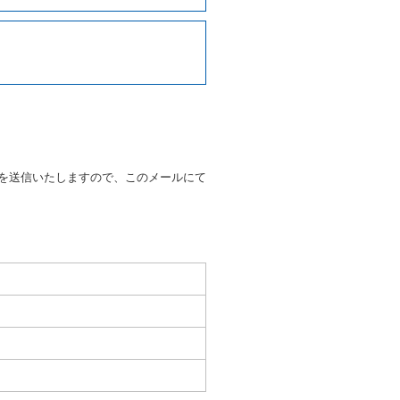
写しの提出を求めることがあり
なるときはその運転者の運転免
38号 平成7年6月13日）の
９条別記様式第１４の書式の運
の提示を求め、及び提出された
知を求めます。
を送信いたしますので、このメールにて
又はその他の支払方法を指定す
すことができるものとします。
ます。
もしくは当社が求めたにもかか
とき。
いる者であると認められると