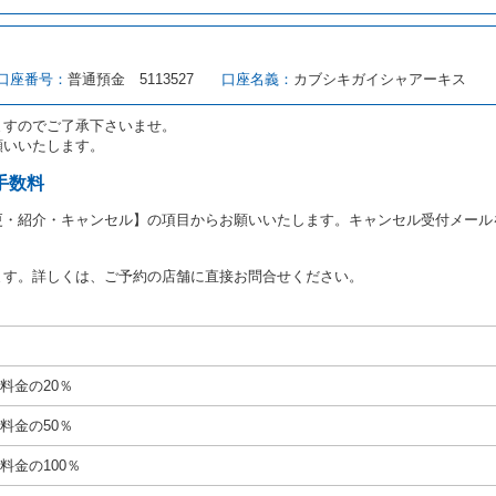
転者（以下「運転者」といいます。）の運転免許証の提示を求めるほか、その
、自己が運転者であるときは自己の運転免許証を提示し、
借受人と運転者が異
す。
とは、国土交通省自動車交通局長通達「レンタカーに関する基本通達」（自旅第1
口座番号：
普通預金 5113527
口座名義：
カブシキガイシャアーキス
をいいます。
路交通法第９２条に規定される運転免許証のうち、道路交通法施行規則第１
ますのでご了承下さいませ。
願いいたします。
あたり、借受人及び運転者に対し、運転免許証のほかに本人確認ができる書類
ります。
手数料
あたり、借受期間中に借受人及び運転者と連絡するための携帯電話番号等の告
更・紹介・キャンセル】の項目からお願いいたします。キャンセル受付メール
あたり、借受人に対し、クレジットカード若しくは現金による支払いを求め、
の延長はできないものとします。
ます。詳しくは、ご予約の店舗に直接お問合せください。
が前3項に従わない場合は、貸渡契約の締結を拒絶するとともに、予約を取消
等の扱いについては、第4条第5項を適用するものとします。
絶）
号のいずれかに該当するときは、貸渡契約を締結することができないものとし
料金の20％
運転に必要な運転免許証を有していないとき、又は運転免許証の提示をせず、
免許証の写しの提出に同意しないとき。 ② 酒気を帯びていると認められる
料金の50％
ナー、危険ドラッグ等による中毒症状等を呈していると認められるとき。
いにもかかわらず６才未満の幼児を同乗させるとき。
料金の100％
定暴力団関係団体の構成員若しくは関係者又はその他の反社会的組織に属して