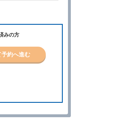
件」といいます。）を明示して
、予約内容と実際に相違があっ
約に応ずるものとします。この
済みの方
ないものとします。
て予約へ進む
「貸渡契約」といいます。）締
の予約取消手数料の支払いがあ
予約申込金を返還するものとし
貸渡契約が締結されなかったと
。
る車種クラスのレンタカー（以
提携先の代替レンタカーを貸し