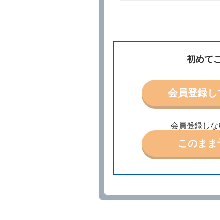
所、借受期間、返還場所、
予約の申込みを行うことが
た場合でも当社は責任を負
当社は、借受人から予約の
場合、借受人は、当社が特
第３条（予約の変更）
初めて
借受人は、前条第１項の借
第４条（予約の取消し等）
会員登録し
借受人は、別に定める方法
借受人が、借受人の都合に
結手続きに着手しなかった
会員登録しな
前２項の場合、借受人は、
ったときは、受領済の予約
このまま
当社の都合により、予約が
ます。
事故、盗難、不返還、リコ
きは、予約は取り消された
第５条（代替レンタカー）
当社は、借受人から予約の
下「代替レンタカー」とい
借受人が前項の申入れを承