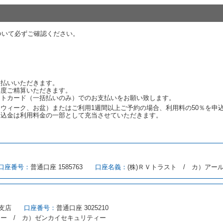
代替レンタカーの貸渡料金が予約された車種クラスの貸渡料金より高くなると
約された車種クラスの貸渡料金より低くなるときは、当該代替レンタカーの車
ついて必ずご確認ください。
ンタカーの貸渡しの申入れを拒絶し、予約を取り消すことができるものとしま
しをすることができない原因が、当社の責に帰する事由によるときには第４条
約申込金を返還するものとします。
渡しをすることができない原因が、当社の責に帰さない事由による時には第４
予約申込金を返還するものとします。
支払いいただきます。
再度ご精算いただきます。
ットカード（一括払いのみ）でのお支払いをお願い致します。
取り消され、又は貸渡契約が締結されなかったことについて、第４条及び第５
ウィーク、お盆）またはご利用1週間以上ご予約の場合、利用料の50％を申
します。
申込金は利用料金の一部として充当させていただきます。
める借受条件を明示し、当社はこの約款、料金表等により貸渡条件を明示して
口座番号：
普通口座 1585763
口座名義：
(株)ＲＶトラスト / カ）アー
とができるレンタカーがない場合又は借受人若しくは運転者が第８条第１項若
借受人は当社に第１0条第１項に定める貸渡料金を支払うものとします。
にあたり、約款及び細則で運転者の義務と定められた事項を遵守するものとし
支店
口座番号：
普通口座 3025210
（注１）に基づき、貸渡簿(貸渡原票)及び第１３条第１項に規定する貸渡証
ィー / カ）ゼンカイセキュリティー
注２）の番号を記載し、又は運転者の運転免許証の写しを添付するため、貸渡