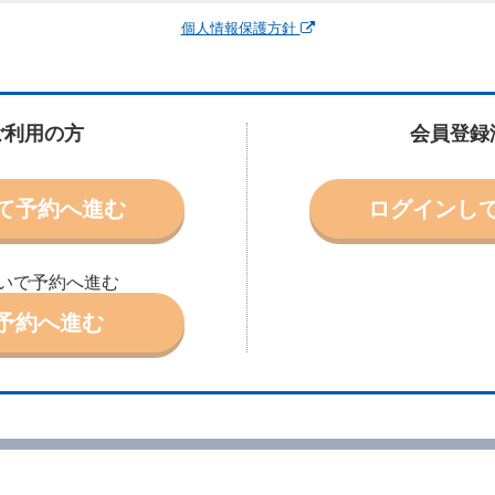
運転者、チャイルドシート等付属品の要否、その他の借受条件（以下「借受条
個人情報保護方針
できます。なお、当社は、電話連絡並びに電子メールによる予約に応じますが
わないものとします。
申込みがあったときは、原則として、当社の保有するレンタカーの範囲内で予
に認める場合を除き、別に定める予約申込金を支払うものとします。
ご利用の方
会員登録
受条件を変更しようとするときは、あらかじめ当社の承諾を受けなければなら
て予約へ進む
ログインし
により予約を取り消すことができます。
より予約した借受開始時刻を１時間以上経過してもレンタカー貸渡契約（以下
ときは、予約が取り消されたものとします。
いで予約へ進む
別に定めるところにより予約取消手数料を当社に支払うものとし、当社は、こ
申込金を借受人に返還するものとします。
予約へ進む
取り消されたとき、又は貸渡契約が締結されなかったときは、当社は受領済の
ール、天災その他の借受人若しくは当社のいずれの責にもよらない事由により
ものとします。この場合、当社は受領済の予約申込金を返還するものとします
あった車種クラスのレンタカーを貸し渡すことができないときは、予約と異な
います。）の貸渡しを申し入れることができるものとします。
諾したときは、当社は車種クラスを除き予約時と同一の借受条件でレンタカー