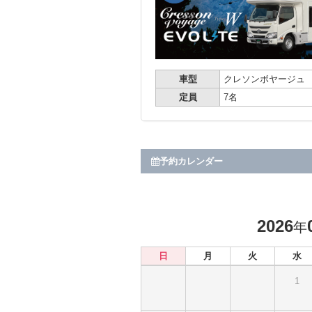
車型
クレソンボヤージュ
定員
7名
予約カレンダー
2026
年
日
月
火
水
1