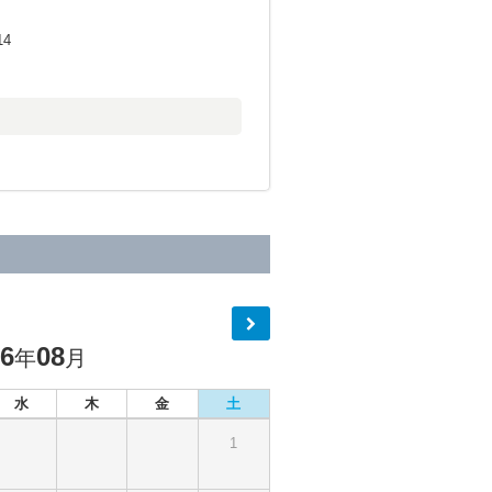
14
26
08
年
月
水
木
金
土
1