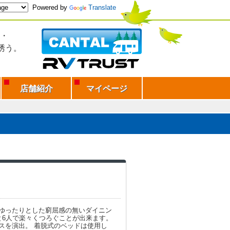
Powered by
Translate
・
誘う。
店舗紹介
マイページ
ゆったりとした窮屈感の無いダイニン
と6人で楽々くつろぐことが出来ます。
スを演出。 着脱式のベッドは使用し