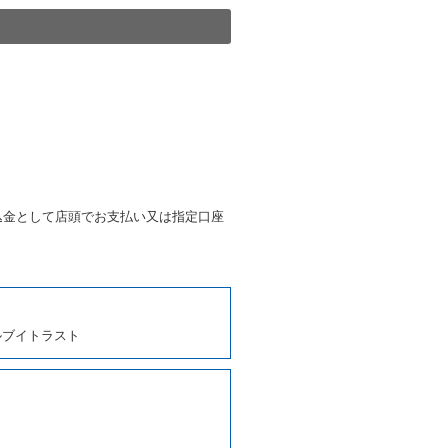
きは、予約した車種クラスの貸
種クラスの貸渡料金によるもの
す。
第４項の予約の取消しとして取
条第５項の予約の取消しとして
条に定める場合を除き、相互に
込金として店頭でお支払い又は指定口座
、貸渡契約を締結するものとし
ルブイトラスト
しくは第２項各号のいずれかに
ます。
に運転者の氏名、住所、運転免
契約の締結にあたり、借受人に