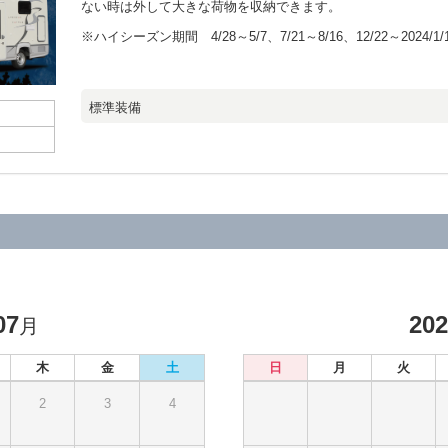
ない時は外して大きな荷物を収納できます。
※ハイシーズン期間 4/28～5/7、7/21～8/16、12/22～2024/1/
標準装備
07
20
月
木
金
土
日
月
火
2
3
4