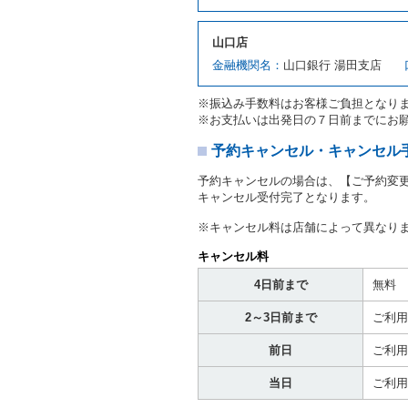
対し、借受人の指定する運
ます。この場合、借受人は
山口店
許証を提示
するものとしま
注１）監督官庁の基本通達
金融機関名：
山口銀行 湯田支店
２．(10)及び(11)のこと
注２）運転免許証とは、道
※振込み手数料はお客様ご負担となり
転免許証をいいます。
※お支払いは出発日の７日前までにお
当社は、貸渡契約の締結に
書類の写しをとることがあ
予約キャンセル・キャンセル
当社は、貸渡契約の締結に
予約キャンセルの場合は、【ご予約変
当社は、貸渡契約の締結に
キャンセル受付完了となります。
ることがあります。
借受人は契約後の借受期間
※キャンセル料は店舗によって異なり
当社は、借受人又は運転者
なお、この場合の予約申込金
キャンセル料
第８条（貸渡契約の締結の拒
4日前まで
無料
借受人（運転者）が次の各
2～3日前まで
ご利用
① 貸し渡すレンタカーの
わらず、その運転者の運転
前日
ご利用
③ 麻薬、覚せい剤、シン
④ チャイルドシートがな
当日
ご利用
⑤ 指定暴力団若しくは指
き。