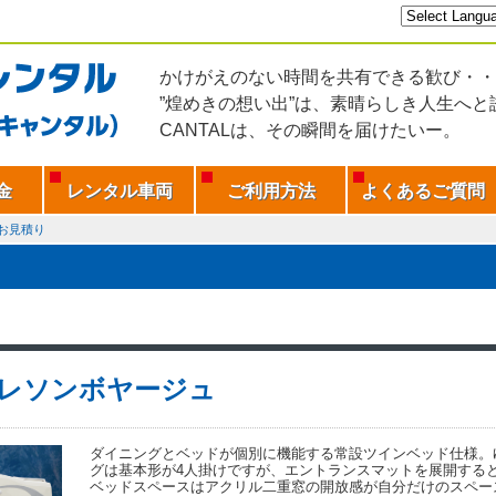
かけがえのない時間を共有できる歓び・・
”煌めきの想い出”は、素晴らしき人生へと
CANTALは、その瞬間を届けたいー。
金
レンタル車両
ご利用方法
よくあるご質問
お見積り
レソンボヤージュ
ダイニングとベッドが個別に機能する常設ツインベッド仕様。
グは基本形が4人掛けですが、エントランスマットを展開する
ベッドスペースはアクリル二重窓の開放感が自分だけのスペー