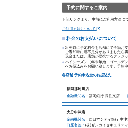
渡すものとします。なお、
予約に関するご案内
渡料金によるものとし、予
とします。
下記リンクより、事前にご利用方法に
借受人は、第１項の代替レ
前項の場合、第１項の貸渡
ご利用方法について
り扱い、当社は受領済の予
料金のお支払いについて
第３項の場合、第１項の貸
取り扱い、当社は受領済の
出発時に予定料金を店舗にて全額お
第６条（免責）
ご返却時に過不足分がありましたら
現金または、店舗が提携するクレジ
当社及び借受人は、予約が
ハイシーズン（年末年始、ゴールデン
何らの請求をしないものと
へお振込みをお願い致します。予約
第３章／貸 渡 し
各店舗 予約申込金のお振込先
第７条（貸渡契約の締結）
福岡那珂川店
借受人は第２条第１項に定
金融機関名：
福岡銀行 長住支店
ます。ただし、貸し渡すこ
該当する場合を除きます。
貸渡契約を締結した場合、
大分中津店
運転者は、貸渡契約の締結
金融機関名：
西日本シティ銀行 中津
当社は、監督官庁の基本通達
口座名義：
(株)ゼンカイセキュリテ
許の種類及び運転免許証（