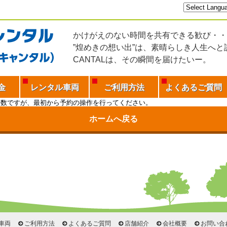
かけがえのない時間を共有できる歓び・・
”煌めきの想い出”は、素晴らしき人生へと
CANTALは、その瞬間を届けたいー。
金
レンタル車両
ご利用方法
よくあるご質問
手数ですが、最初から予約の操作を行ってください。
ホームへ戻る
車両
ご利用方法
よくあるご質問
店舗紹介
会社概要
お問い合