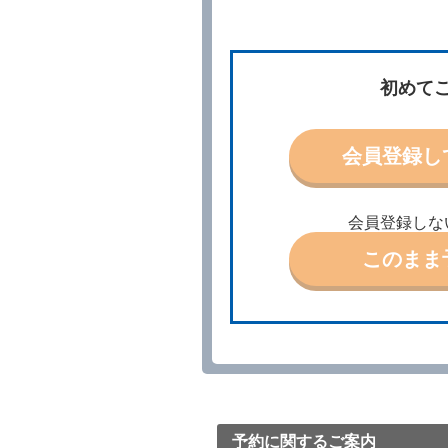
場合、借受人は、当社が特
第３条（予約の変更）
借受人は、前条第１項の借
初めて
第４条（予約の取消し等）
借受人は、別に定める方法
借受人が、借受人の都合に
会員登録し
結手続きに着手しなかった
前２項の場合、借受人は、
ったときは、受領済の予約
当社の都合により、予約が
会員登録しな
ます。
このまま
事故、盗難、不返還、リコ
きは、予約は取り消された
第５条（代替レンタカー）
当社は、借受人から予約の
下「代替レンタカー」とい
借受人が前項の申入れを承
渡すものとします。なお、
渡料金によるものとし、予
とします。
予約に関するご案内
借受人は、第１項の代替レ