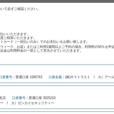
しをすることができない原因が、当社の責に帰する事由によるときには第４条
ついて必ずご確認ください。
約申込金を返還するものとします。
渡しをすることができない原因が、当社の責に帰さない事由による時には第４
予約申込金を返還するものとします。
取り消され、又は貸渡契約が締結されなかったことについて、第４条及び第５
支払いいただきます。
します。
再度ご精算いただきます。
ットカード（一括払いのみ）でのお支払いをお願い致します。
ウィーク、お盆）またはご利用1週間以上ご予約の場合、利用料の50％を申
申込金は利用料金の一部として充当させていただきます。
める借受条件を明示し、当社はこの約款、料金表等により貸渡条件を明示して
とができるレンタカーがない場合又は借受人若しくは運転者が第８条第１項若
借受人は当社に第１0条第１項に定める貸渡料金を支払うものとします。
口座番号：
普通口座 1585763
口座名義：
(株)ＲＶトラスト / カ）アー
にあたり、約款及び細則で運転者の義務と定められた事項を遵守するものとし
（注１）に基づき、貸渡簿(貸渡原票)及び第１３条第１項に規定する貸渡証
注２）の番号を記載し、又は運転者の運転免許証の写しを添付するため、貸渡
転者（以下「運転者」といいます。）の運転免許証の提示を求めるほか、その
支店
口座番号：
普通口座 3025210
、自己が運転者であるときは自己の運転免許証を提示し、
借受人と運転者が異
ィー / カ）ゼンカイセキュリティー
す。
とは、国土交通省自動車交通局長通達「レンタカーに関する基本通達」（自旅第1