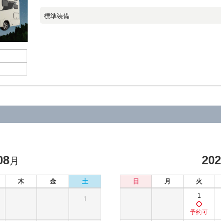
標準装備
08
20
月
木
金
土
日
月
火
1
1