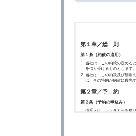
第１章／総 則
第１条（約款の適用）
当社は、この約款の定める
を借り受けるものとします
当社は、この約款及び細則
は、その特約が約款に優先
第２章／予 約
第２条（予約の申込み）
借受人は、レンタカーを借
所、借受期間、返還場所、
予約の申込みを行うことが
た場合でも当社は責任を負
当社は、借受人から予約の