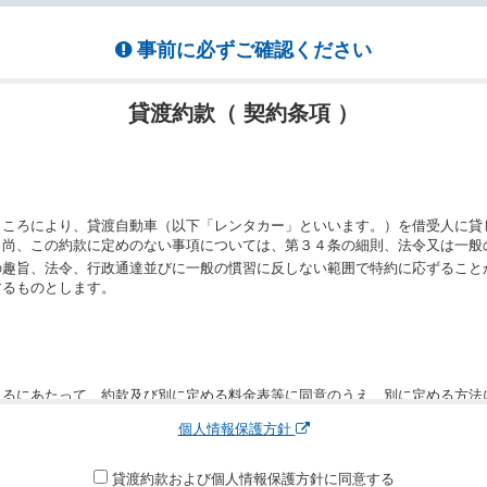
事前に必ずご確認ください
貸渡約款（ 契約条項 ）
ところにより、貸渡自動車（以下「レンタカー」といいます。）を借受人に貸
。尚、この約款に定めのない事項については、第３４条の細則、法令又は一般
の趣旨、法令、行政通達並びに一般の慣習に反しない範囲で特約に応ずること
するものとします。
りるにあたって、約款及び別に定める料金表等に同意のうえ、別に定める方法
運転者、チャイルドシート等付属品の要否、その他の借受条件（以下「借受条
個人情報保護方針
できます。なお、当社は、電話連絡並びに電子メールによる予約に応じますが
わないものとします。
申込みがあったときは、原則として、当社の保有するレンタカーの範囲内で予
貸渡約款および個人情報保護方針に同意する