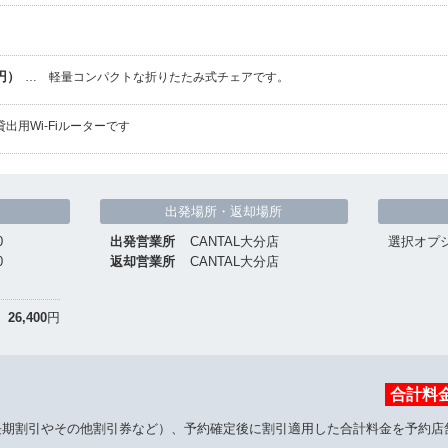
円）
… 軽量コンパクトな折りたたみ式チェアです。
貸出用Wi-Fiルーターです
出発場所・返却場所
0
出発営業所
CANTAL大分店
選択オプ
0
返却営業所
CANTAL大分店
26,400
円
合計料
長期割引やその他割引券など）、予約確定後に割引適用した合計料金を予約店