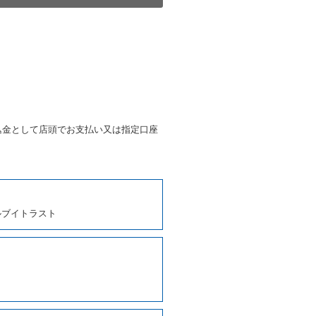
第４項の予約の取消しとして取
条第５項の予約の取消しとして
条に定める場合を除き、相互に
込金として店頭でお支払い又は指定口座
、貸渡契約を締結するものとし
しくは第２項各号のいずれかに
ルブイトラスト
ます。
に運転者の氏名、住所、運転免
契約の締結にあたり、借受人に
写しの提出を求めることがあり
なるときはその運転者の運転免
38号 平成7年6月13日）の