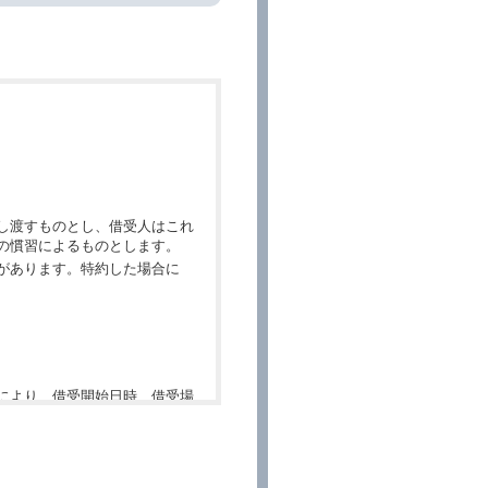
し渡すものとし、借受人はこれ
の慣習によるものとします。
があります。特約した場合に
により、借受開始日時、借受場
件」といいます。）を明示して
、予約内容と実際に相違があっ
約に応ずるものとします。この