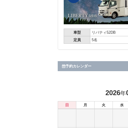
車型
リバティ52DB
定員
5名
予約カレンダー
2026
年
日
月
火
水