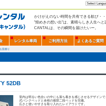
かけがえのない時間を共有できる歓び・・
”煌めきの想い出”は、素晴らしき人生へと
CANTALは、その瞬間を届けたいー。
金
レンタル車両
ご利用方法
よくあるご質問
お見積り
TY 52DB
室内は明るい色合いの中にも落ち着きを感じさせるデザインで
式バンクベッドと余裕の後部二段ベッドを完備。
広さと使いやすさを取り入れたレイアウトです。