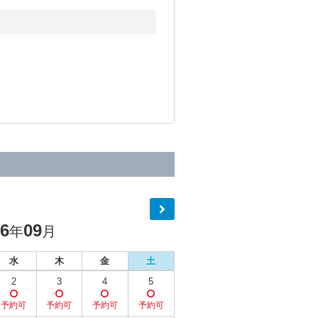
26
09
年
月
水
木
金
土
2
3
4
5