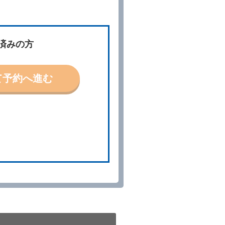
ないものとします。
済みの方
「貸渡契約」といいます。）締
て予約へ進む
の予約取消手数料の支払いがあ
予約申込金を返還するものとし
貸渡契約が締結されなかったと
。
る車種クラスのレンタカー（以
提携先の代替レンタカーを貸し
きは、予約した車種クラスの貸
種クラスの貸渡料金によるもの
す。