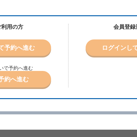
に認める場合を除き、別に定める予約申込金を支払うものとします。
受条件を変更しようとするときは、あらかじめ当社の承諾を受けなければなら
ご利用の方
会員登録
により予約を取り消すことができます。
より予約した借受開始時刻を１時間以上経過してもレンタカー貸渡契約（以下
て予約へ進む
ログインし
ときは、予約が取り消されたものとします。
別に定めるところにより予約取消手数料を当社に支払うものとし、当社は、こ
申込金を借受人に返還するものとします。
取り消されたとき、又は貸渡契約が締結されなかったときは、当社は受領済の
いで予約へ進む
予約へ進む
ール、天災その他の借受人若しくは当社のいずれの責にもよらない事由により
ものとします。この場合、当社は受領済の予約申込金を返還するものとします
あった車種クラスのレンタカーを貸し渡すことができないときは、予約と異な
います。）の貸渡しを申し入れることができるものとします。
諾したときは、当社は車種クラスを除き予約時と同一の借受条件でレンタカー
代替レンタカーの貸渡料金が予約された車種クラスの貸渡料金より高くなると
約された車種クラスの貸渡料金より低くなるときは、当該代替レンタカーの車
ンタカーの貸渡しの申入れを拒絶し、予約を取り消すことができるものとしま