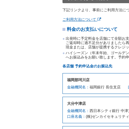
前項の場合、第１項の貸渡
下記リンクより、事前にご利用方法に
り扱い、当社は受領済の予
第３項の場合、第１項の貸
ご利用方法について
取り扱い、当社は受領済の
料金のお支払いについて
第６条（免責）
当社及び借受人は、予約が
出発時に予定料金を店舗にて全額お
何らの請求をしないものと
ご返却時に過不足分がありましたら
現金または、店舗が提携するクレジ
第３章／貸 渡 し
ハイシーズン（年末年始、ゴールデン
へお振込みをお願い致します。予約
第７条（貸渡契約の締結）
各店舗 予約申込金のお振込先
借受人は第２条第１項に定
ます。ただし、貸し渡すこ
福岡那珂川店
該当する場合を除きます。
金融機関名：
貸渡契約を締結した場合、
福岡銀行 長住支店
運転者は、貸渡契約の締結
当社は、監督官庁の基本通達
大分中津店
許の種類及び運転免許証（
対し、借受人の指定する運
金融機関名：
西日本シティ銀行 中津
ます。この場合、借受人は
口座名義：
(株)ゼンカイセキュリテ
許証を提示
するものとしま
注１）監督官庁の基本通達