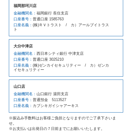
借受人が前項の申入れを承諾したときは、当社は車種
福岡那珂川店
クラスを除き予約時と同一の借受条件でレンタカー提
携先の代替レンタカーを貸し渡すものとします。な
金融機関名：
福岡銀行 長住支店
お、代替レンタカーの貸渡料金が予約された車種クラ
口座番号：
普通口座 1585763
スの貸渡料金より高くなるときは、予約した車種クラ
口座名義：
(株)ＲＶトラスト / カ）アールブイトラス
スの貸渡料金によるものとし、予約された車種クラス
ト
の貸渡料金より低くなるときは、当該代替レンタカー
の車種クラスの貸渡料金によるものとします。
借受人は、第１項の代替レンタカーの貸渡しの申入れ
大分中津店
を拒絶し、予約を取り消すことができるものとしま
金融機関名：
西日本シティ銀行 中津支店
す。
口座番号：
普通口座 3025210
前項の場合、第１項の貸渡しをすることができない原
口座名義：
(株)ゼンカイセキュリティー / カ）ゼンカ
因が、当社の責に帰する事由によるときには第４条第
イセキュリティー
４項の予約の取消しとして取り扱い、当社は受領済の
予約申込金を返還するものとします。
第３項の場合、第１項の貸渡しをすることができない
山口店
原因が、当社の責に帰さない事由による時には第４条
第５項の予約の取消しとして取り扱い、当社は受領済
金融機関名：
山口銀行 湯田支店
の予約申込金を返還するものとします。
口座番号：
普通預金 5113527
口座名義：
カブシキガイシャアーキス
第６条（免責）
当社及び借受人は、予約が取り消され、又は貸渡契約
※振込み手数料はお客様ご負担となりますのでご了承下さいま
が締結されなかったことについて、第４条及び第５条
せ。
に定める場合を除き、相互に何らの請求をしないもの
※お支払いは出発日の７日前までにお願いいたします。
とします。