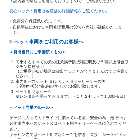
下記内容で別途ご用意しておりますので、ご確認ください。
を提示し、
借受人と運転者が異なるときはその運転者
の運転免許証を提示
するものとします。
安心パック：費用は各店舗の詳細情報をご覧ください。
注１）監督官庁の基本通達とは、国土交通省自動車
免責分を保証致いたします。
交通局長通達「レンタカーに関する基本通達」（自
自損事故における車両修理費用の50％を弊社が補償いたしま
旅第138号 平成7年6月13日）の２．(10)及び(11)の
す。
ことをいいます。
注２）運転免許証とは、道路交通法第９２条に規定
ペット車両をご利用のお客様へ
される運転免許証のうち、道路交通法施行規則第１
９条別記様式第１４の書式の運転免許証をいいま
＜貸出当日にご準備頂くもの＞
す。
同乗するすべての犬の狂犬病予防接種証明及び５種以上混合ワ
当社は、貸渡契約の締結にあたり、借受人及び運転者
クチン接種証明
に対し、運転免許証のほかに本人確認ができる書類の
（ご用意がない場合は貸出することができませんのでご注意く
提示を求め、及び提出された書類の写しをとることが
ださい。）
あります。
車内用バスケット 又はペット用キャリーケース等
当社は、貸渡契約の締結にあたり、借受期間中に借受
※90cm×63cm以内のサイズでお願い致します。
人及び運転者と連絡するための携帯電話番号等の告知
ペット用防水シーツ
※レンタルも承っております。（１と２セットで1,000円/日）
を求めます。
当社は、貸渡契約の締結にあたり、借受人に対し、ク
＜ペット同乗のルール＞
レジットカード若しくは現金による支払いを求め、又
はその他の支払方法を指定することがあります。
ゲージに入ってのドライブに慣れている事。安全の為、走行中は
借受人は契約後の借受期間の延長はできないものとし
必ず車内用バスケット又はペット用キャリーケースに入れてくだ
ます。
さい。
当社は、借受人又は運転者が前3項に従わない場合
キャビン内ではペット用防水シーツを敷き、直接、シートやベッ
は、貸渡契約の締結を拒絶するとともに、予約を取消