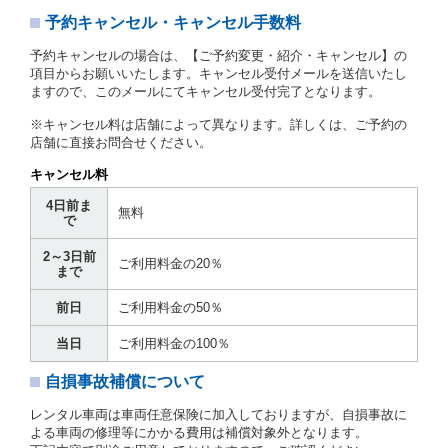
予約キャンセル・キャンセル手数料
第３章／貸 渡 し
予約キャンセルの場合は、【ご予約変更・紹介・キャンセル】の
第７条（貸渡契約の締結）
項目からお願いいたします。キャンセル受付メールを送信いたし
ますので、このメールにてキャンセル受付完了となります。
借受人は第２条第１項に定める借受条件を明示し、当
社はこの約款、料金表等により貸渡条件を明示して、
※キャンセル料は店舗によって異なります。詳しくは、ご予約の
貸渡契約を締結するものとします。ただし、貸し渡す
店舗に直接お問合せください。
ことができるレンタカーがない場合又は借受人若しく
は運転者が第８条第１項若しくは第２項各号のいずれ
キャンセル料
かに該当する場合を除きます。
4日前ま
貸渡契約を締結した場合、借受人は当社に第１0条第
無料
で
１項に定める貸渡料金を支払うものとします。
運転者は、貸渡契約の締結にあたり、約款及び細則で
2～3日前
運転者の義務と定められた事項を遵守するものとしま
ご利用料金の20％
まで
す。
当社は、監督官庁の基本通達（注１）に基づき、貸渡
前日
ご利用料金の50％
簿(貸渡原票)及び第１３条第１項に規定する貸渡証に
運転者の氏名、住所、運転免許の種類及び運転免許証
当日
ご利用料金の100％
（注２）の番号を記載し、又は運転者の運転免許証の
写しを添付するため、貸渡契約の締結にあたり、借受
自損事故補償について
人に対し、借受人の指定する運転者（以下「運転者」
といいます。）の運転免許証の提示を求めるほか、そ
レンタル車両は車両任意保険に加入しておりますが、自損事故に
の写しの提出を求めることがあります。この場合、借
よる車両の修理等にかかる費用は補償対象外となります。
受人は、自己が運転者であるときは自己の運転免許証