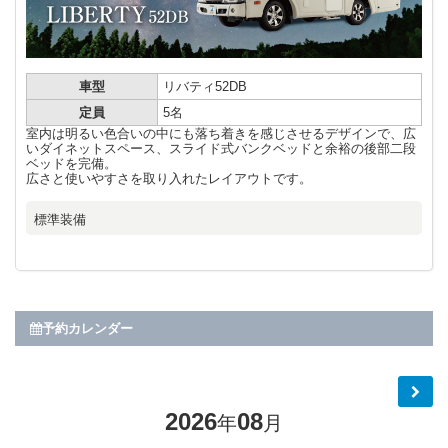
車型
リバティ52DB
定員
5名
室内は明るい色合いの中にも落ち着きを感じさせるデザインで、広
いダイネットスペース、スライド式バンクベッドと余裕の後部二段
ベッドを完備。
広さと使いやすさを取り入れたレイアウトです。
標準装備
予約カレンダー
2026
08
年
月