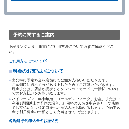
ができます。
借受人が、借受人の都合により予約した借受開始時刻
を１時間以上経過してもレンタカー貸渡契約（以下
「貸渡契約」といいます。）締結手続きに着手しなか
ったときは、予約が取り消されたものとします。
前２項の場合、借受人は、別に定めるところにより予
約取消手数料を当社に支払うものとし、当社は、この
予約に関するご案内
予約取消手数料の支払いがあったときは、受領済の予
約申込金を借受人に返還するものとします。
下記リンクより、事前にご利用方法について必ずご確認くださ
当社の都合により、予約が取り消されたとき、又は貸
い。
渡契約が締結されなかったときは、当社は受領済の予
約申込金を返還するものとします。
ご利用方法について
事故、盗難、不返還、リコール、天災その他の借受人
料金のお支払いについて
若しくは当社のいずれの責にもよらない事由により貸
渡契約が締結されなかったときは、予約は取り消され
出発時に予定料金を店舗にて全額お支払いいただきます。
たものとします。この場合、当社は受領済の予約申込
ご返却時に過不足分がありましたら再度ご精算いただきます。
金を返還するものとします。
現金または、店舗が提携するクレジットカード（一括払いのみ）
でのお支払いをお願い致します。
第５条（代替レンタカー）
ハイシーズン（年末年始、ゴールデンウィーク、お盆）またはご
当社は、借受人から予約のあった車種クラスのレンタ
利用1週間以上ご予約の場合、利用料の50％を申込金として店頭
でお支払い又は指定口座へお振込みをお願い致します。予約申込
カーを貸し渡すことができないときは、予約と異なる
金は利用料金の一部として充当させていただきます。
車種クラスのレンタカー（以下「代替レンタカー」と
いいます。）の貸渡しを申し入れることができるもの
各店舗 予約申込金のお振込先
とします。