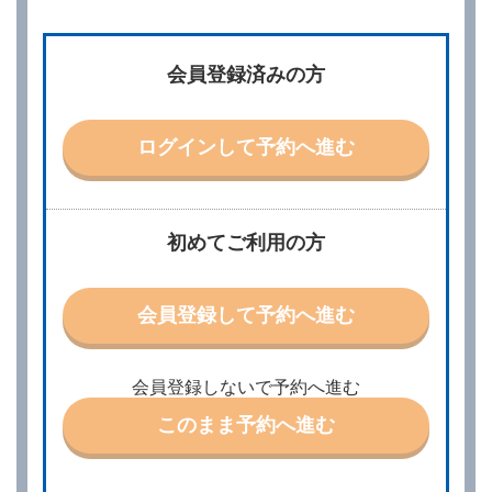
第２条（予約の申込み）
借受人は、レンタカーを借りるにあたって、約款及び
会員登録済みの方
別に定める料金表等に同意のうえ、別に定める方法に
より、借受開始日時、借受場所、借受期間、返還場
所、運転者、チャイルドシート等付属品の要否、その
他の借受条件（以下「借受条件」といいます。）を明
ログインして予約へ進む
示して予約の申込みを行うことができます。なお、当
社は、電話連絡並びに電子メールによる予約に応じま
すが、予約内容と実際に相違があった場合でも当社は
責任を負わないものとします。
当社は、借受人から予約の申込みがあったときは、原
初めてご利用の方
則として、当社の保有するレンタカーの範囲内で予約
に応ずるものとします。この場合、借受人は、当社が
特に認める場合を除き、別に定める予約申込金を支払
会員登録して予約へ進む
うものとします。
第３条（予約の変更）
借受人は、前条第１項の借受条件を変更しようとする
会員登録しないで予約へ進む
ときは、あらかじめ当社の承諾を受けなければならな
いものとします。
このまま予約へ進む
第４条（予約の取消し等）
借受人は、別に定める方法により予約を取り消すこと