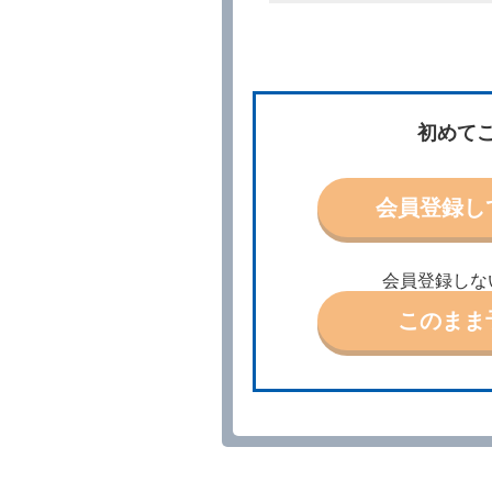
所、借受期間、返還場所、
予約の申込みを行うことが
た場合でも当社は責任を負
当社は、借受人から予約の
場合、借受人は、当社が特
第３条（予約の変更）
初めて
借受人は、前条第１項の借
第４条（予約の取消し等）
会員登録し
借受人は、別に定める方法
借受人が、借受人の都合に
結手続きに着手しなかった
会員登録しな
前２項の場合、借受人は、
ったときは、受領済の予約
このまま
当社の都合により、予約が
ます。
事故、盗難、不返還、リコ
きは、予約は取り消された
第５条（代替レンタカー）
当社は、借受人から予約の
下「代替レンタカー」とい
借受人が前項の申入れを承