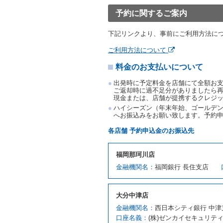
渡すものとします。なお、
予約に関するご案内
渡料金によるものとし、予
とします。
下記リンクより、事前にご利用方法に
借受人は、第１項の代替レ
前項の場合、第１項の貸渡
ご利用方法について
り扱い、当社は受領済の予
料金のお支払いについて
第３項の場合、第１項の貸
取り扱い、当社は受領済の
出発時に予定料金を店舗にて全額お
第６条（免責）
ご返却時に過不足分がありましたら
現金または、店舗が提携するクレジ
当社及び借受人は、予約が
ハイシーズン（年末年始、ゴールデン
何らの請求をしないものと
へお振込みをお願い致します。予約
第３章／貸 渡 し
各店舗 予約申込金のお振込先
第７条（貸渡契約の締結）
福岡那珂川店
借受人は第２条第１項に定
金融機関名：
福岡銀行 長住支店
ます。ただし、貸し渡すこ
該当する場合を除きます。
貸渡契約を締結した場合、
大分中津店
運転者は、貸渡契約の締結
金融機関名：
西日本シティ銀行 中津
当社は、監督官庁の基本通達
口座名義：
(株)ゼンカイセキュリテ
許の種類及び運転免許証（