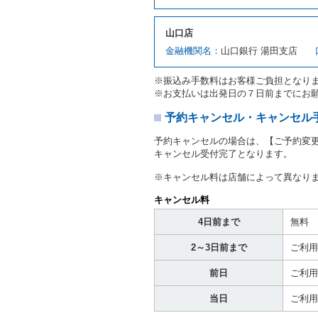
対し、借受人の指定する運
ます。この場合、借受人は
山口店
許証を提示
するものとしま
注１）監督官庁の基本通達
金融機関名：
山口銀行 湯田支店
２．(10)及び(11)のこと
注２）運転免許証とは、道
※振込み手数料はお客様ご負担となり
転免許証をいいます。
※お支払いは出発日の７日前までにお
当社は、貸渡契約の締結に
書類の写しをとることがあ
予約キャンセル・キャンセル
当社は、貸渡契約の締結に
予約キャンセルの場合は、【ご予約変
当社は、貸渡契約の締結に
キャンセル受付完了となります。
ることがあります。
借受人は契約後の借受期間
※キャンセル料は店舗によって異なり
当社は、借受人又は運転者
なお、この場合の予約申込金
キャンセル料
第８条（貸渡契約の締結の拒
4日前まで
無料
借受人（運転者）が次の各
2～3日前まで
ご利用
① 貸し渡すレンタカーの
わらず、その運転者の運転
前日
ご利用
③ 麻薬、覚せい剤、シン
④ チャイルドシートがな
当日
ご利用
⑤ 指定暴力団若しくは指
き。