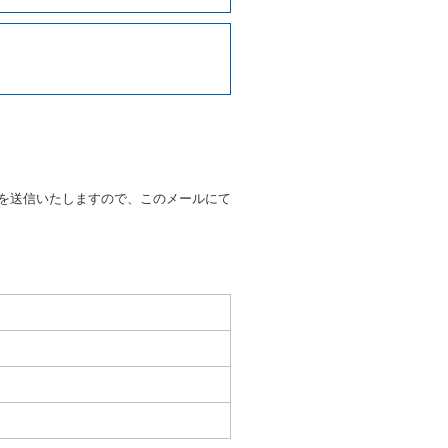
写しの提出を求めることがあり
なるときはその運転者の運転免
38号 平成7年6月13日）の
９条別記様式第１４の書式の運
の提示を求め、及び提出された
知を求めます。
を送信いたしますので、このメールにて
又はその他の支払方法を指定す
すことができるものとします。
ます。
もしくは当社が求めたにもかか
とき。
いる者であると認められると