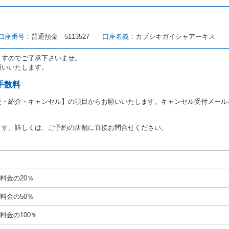
転者（以下「運転者」といいます。）の運転免許証の提示を求めるほか、その
、自己が運転者であるときは自己の運転免許証を提示し、
借受人と運転者が異
す。
とは、国土交通省自動車交通局長通達「レンタカーに関する基本通達」（自旅第1
口座番号：
普通預金 5113527
口座名義：
カブシキガイシャアーキス
をいいます。
路交通法第９２条に規定される運転免許証のうち、道路交通法施行規則第１
ますのでご了承下さいませ。
願いいたします。
あたり、借受人及び運転者に対し、運転免許証のほかに本人確認ができる書類
ります。
手数料
あたり、借受期間中に借受人及び運転者と連絡するための携帯電話番号等の告
更・紹介・キャンセル】の項目からお願いいたします。キャンセル受付メール
あたり、借受人に対し、クレジットカード若しくは現金による支払いを求め、
の延長はできないものとします。
ます。詳しくは、ご予約の店舗に直接お問合せください。
が前3項に従わない場合は、貸渡契約の締結を拒絶するとともに、予約を取消
等の扱いについては、第4条第5項を適用するものとします。
絶）
号のいずれかに該当するときは、貸渡契約を締結することができないものとし
料金の20％
運転に必要な運転免許証を有していないとき、又は運転免許証の提示をせず、
免許証の写しの提出に同意しないとき。 ② 酒気を帯びていると認められる
料金の50％
ナー、危険ドラッグ等による中毒症状等を呈していると認められるとき。
いにもかかわらず６才未満の幼児を同乗させるとき。
料金の100％
定暴力団関係団体の構成員若しくは関係者又はその他の反社会的組織に属して