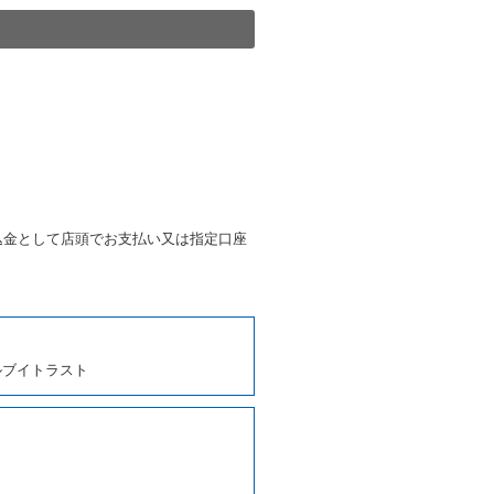
きは、予約した車種クラスの貸
種クラスの貸渡料金によるもの
す。
第４項の予約の取消しとして取
条第５項の予約の取消しとして
条に定める場合を除き、相互に
込金として店頭でお支払い又は指定口座
、貸渡契約を締結するものとし
ルブイトラスト
しくは第２項各号のいずれかに
ます。
に運転者の氏名、住所、運転免
契約の締結にあたり、借受人に