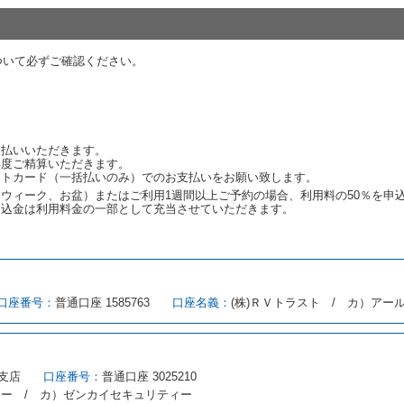
代替レンタカーの貸渡料金が予約された車種クラスの貸渡料金より高くなると
約された車種クラスの貸渡料金より低くなるときは、当該代替レンタカーの車
ついて必ずご確認ください。
ンタカーの貸渡しの申入れを拒絶し、予約を取り消すことができるものとしま
しをすることができない原因が、当社の責に帰する事由によるときには第４条
約申込金を返還するものとします。
渡しをすることができない原因が、当社の責に帰さない事由による時には第４
予約申込金を返還するものとします。
支払いいただきます。
再度ご精算いただきます。
ットカード（一括払いのみ）でのお支払いをお願い致します。
取り消され、又は貸渡契約が締結されなかったことについて、第４条及び第５
ウィーク、お盆）またはご利用1週間以上ご予約の場合、利用料の50％を申
します。
申込金は利用料金の一部として充当させていただきます。
める借受条件を明示し、当社はこの約款、料金表等により貸渡条件を明示して
口座番号：
普通口座 1585763
口座名義：
(株)ＲＶトラスト / カ）アー
とができるレンタカーがない場合又は借受人若しくは運転者が第８条第１項若
借受人は当社に第１0条第１項に定める貸渡料金を支払うものとします。
にあたり、約款及び細則で運転者の義務と定められた事項を遵守するものとし
支店
口座番号：
普通口座 3025210
（注１）に基づき、貸渡簿(貸渡原票)及び第１３条第１項に規定する貸渡証
ィー / カ）ゼンカイセキュリティー
注２）の番号を記載し、又は運転者の運転免許証の写しを添付するため、貸渡