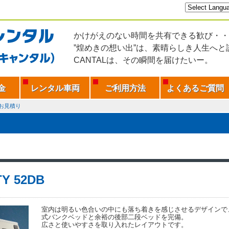
かけがえのない時間を共有できる歓び・・
”煌めきの想い出”は、素晴らしき人生へと
CANTALは、その瞬間を届けたいー。
金
レンタル車両
ご利用方法
よくあるご質問
お見積り
TY 52DB
室内は明るい色合いの中にも落ち着きを感じさせるデザインで
式バンクベッドと余裕の後部二段ベッドを完備。
広さと使いやすさを取り入れたレイアウトです。