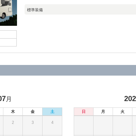
標準装備
07
20
月
木
金
土
日
月
火
2
3
4