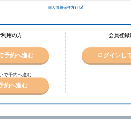
運転者、チャイルドシート等付属品の要否、その他の借受条件（以下「借受条
個人情報保護方針
できます。なお、当社は、電話連絡並びに電子メールによる予約に応じますが
わないものとします。
申込みがあったときは、原則として、当社の保有するレンタカーの範囲内で予
に認める場合を除き、別に定める予約申込金を支払うものとします。
ご利用の方
会員登録
受条件を変更しようとするときは、あらかじめ当社の承諾を受けなければなら
て予約へ進む
ログインし
により予約を取り消すことができます。
より予約した借受開始時刻を１時間以上経過してもレンタカー貸渡契約（以下
ときは、予約が取り消されたものとします。
いで予約へ進む
別に定めるところにより予約取消手数料を当社に支払うものとし、当社は、こ
申込金を借受人に返還するものとします。
予約へ進む
取り消されたとき、又は貸渡契約が締結されなかったときは、当社は受領済の
ール、天災その他の借受人若しくは当社のいずれの責にもよらない事由により
ものとします。この場合、当社は受領済の予約申込金を返還するものとします
あった車種クラスのレンタカーを貸し渡すことができないときは、予約と異な
います。）の貸渡しを申し入れることができるものとします。
諾したときは、当社は車種クラスを除き予約時と同一の借受条件でレンタカー