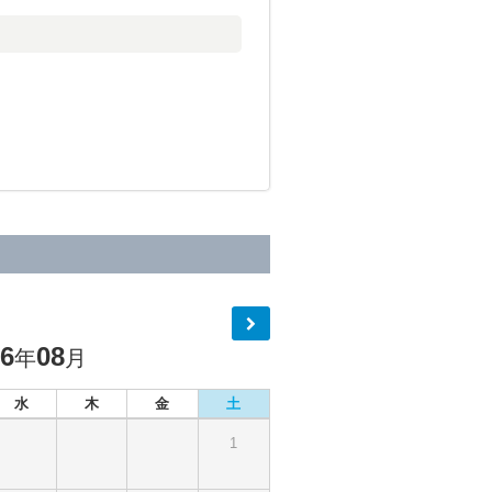
26
08
年
月
水
木
金
土
1