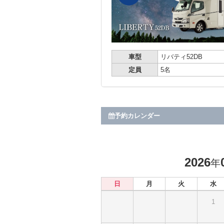
車型
リバティ52DB
定員
5名
予約カレンダー
2026
年
日
月
火
水
1