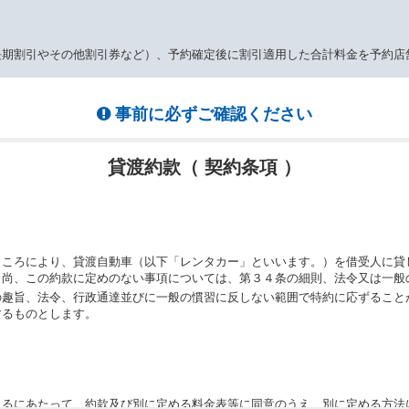
長期割引やその他割引券など）、予約確定後に割引適用した合計料金を予約店
事前に必ずご確認ください
貸渡約款（ 契約条項 ）
ところにより、貸渡自動車（以下「レンタカー」といいます。）を借受人に貸
。尚、この約款に定めのない事項については、第３４条の細則、法令又は一般
の趣旨、法令、行政通達並びに一般の慣習に反しない範囲で特約に応ずること
するものとします。
りるにあたって、約款及び別に定める料金表等に同意のうえ、別に定める方法