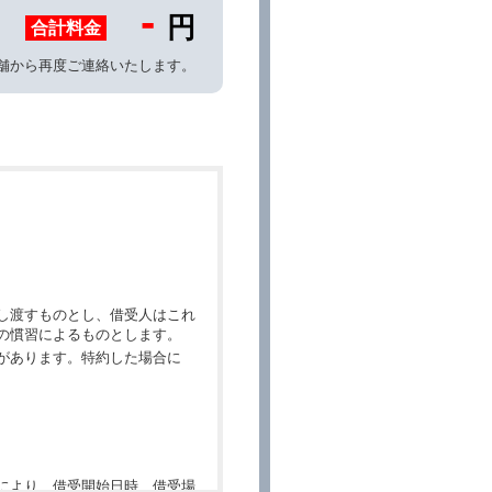
-
円
合計料金
舗から再度ご連絡いたします。
し渡すものとし、借受人はこれ
の慣習によるものとします。
があります。特約した場合に
により、借受開始日時、借受場