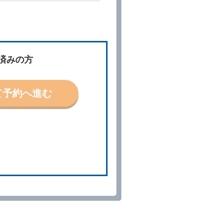
件」といいます。）を明示して
、予約内容と実際に相違があっ
約に応ずるものとします。この
済みの方
ないものとします。
て予約へ進む
「貸渡契約」といいます。）締
の予約取消手数料の支払いがあ
予約申込金を返還するものとし
貸渡契約が締結されなかったと
。
る車種クラスのレンタカー（以
提携先の代替レンタカーを貸し