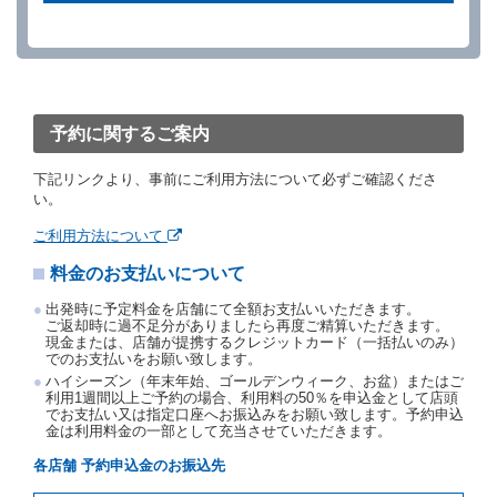
ができます。
借受人が、借受人の都合により予約した借受開始時刻
を１時間以上経過してもレンタカー貸渡契約（以下
「貸渡契約」といいます。）締結手続きに着手しなか
ったときは、予約が取り消されたものとします。
前２項の場合、借受人は、別に定めるところにより予
約取消手数料を当社に支払うものとし、当社は、この
予約に関するご案内
予約取消手数料の支払いがあったときは、受領済の予
約申込金を借受人に返還するものとします。
下記リンクより、事前にご利用方法について必ずご確認くださ
当社の都合により、予約が取り消されたとき、又は貸
い。
渡契約が締結されなかったときは、当社は受領済の予
約申込金を返還するものとします。
ご利用方法について
事故、盗難、不返還、リコール、天災その他の借受人
料金のお支払いについて
若しくは当社のいずれの責にもよらない事由により貸
渡契約が締結されなかったときは、予約は取り消され
出発時に予定料金を店舗にて全額お支払いいただきます。
たものとします。この場合、当社は受領済の予約申込
ご返却時に過不足分がありましたら再度ご精算いただきます。
金を返還するものとします。
現金または、店舗が提携するクレジットカード（一括払いのみ）
でのお支払いをお願い致します。
第５条（代替レンタカー）
ハイシーズン（年末年始、ゴールデンウィーク、お盆）またはご
当社は、借受人から予約のあった車種クラスのレンタ
利用1週間以上ご予約の場合、利用料の50％を申込金として店頭
でお支払い又は指定口座へお振込みをお願い致します。予約申込
カーを貸し渡すことができないときは、予約と異なる
金は利用料金の一部として充当させていただきます。
車種クラスのレンタカー（以下「代替レンタカー」と
いいます。）の貸渡しを申し入れることができるもの
各店舗 予約申込金のお振込先
とします。