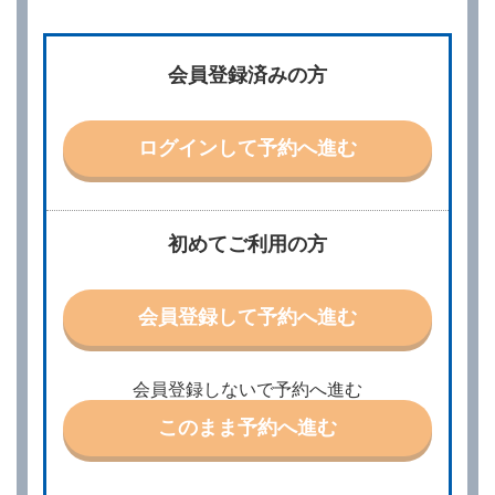
第２条（予約の申込み）
借受人は、レンタカーを借りるにあたって、約款及び
会員登録済みの方
別に定める料金表等に同意のうえ、別に定める方法に
より、借受開始日時、借受場所、借受期間、返還場
所、運転者、チャイルドシート等付属品の要否、その
他の借受条件（以下「借受条件」といいます。）を明
ログインして予約へ進む
示して予約の申込みを行うことができます。なお、当
社は、電話連絡並びに電子メールによる予約に応じま
すが、予約内容と実際に相違があった場合でも当社は
責任を負わないものとします。
当社は、借受人から予約の申込みがあったときは、原
初めてご利用の方
則として、当社の保有するレンタカーの範囲内で予約
に応ずるものとします。この場合、借受人は、当社が
特に認める場合を除き、別に定める予約申込金を支払
会員登録して予約へ進む
うものとします。
第３条（予約の変更）
借受人は、前条第１項の借受条件を変更しようとする
会員登録しないで予約へ進む
ときは、あらかじめ当社の承諾を受けなければならな
いものとします。
このまま予約へ進む
第４条（予約の取消し等）
借受人は、別に定める方法により予約を取り消すこと