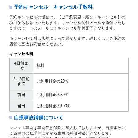
予約キャンセル・キャンセル手数料
第３章／貸 渡 し
予約キャンセルの場合は、【ご予約変更・紹介・キャンセル】の
第７条（貸渡契約の締結）
項目からお願いいたします。キャンセル受付メールを送信いたし
ますので、このメールにてキャンセル受付完了となります。
借受人は第２条第１項に定める借受条件を明示し、当
社はこの約款、料金表等により貸渡条件を明示して、
※キャンセル料は店舗によって異なります。詳しくは、ご予約の
貸渡契約を締結するものとします。ただし、貸し渡す
店舗に直接お問合せください。
ことができるレンタカーがない場合又は借受人若しく
は運転者が第８条第１項若しくは第２項各号のいずれ
キャンセル料
かに該当する場合を除きます。
4日前ま
貸渡契約を締結した場合、借受人は当社に第１0条第
無料
で
１項に定める貸渡料金を支払うものとします。
運転者は、貸渡契約の締結にあたり、約款及び細則で
2～3日前
運転者の義務と定められた事項を遵守するものとしま
ご利用料金の20％
まで
す。
当社は、監督官庁の基本通達（注１）に基づき、貸渡
前日
ご利用料金の50％
簿(貸渡原票)及び第１３条第１項に規定する貸渡証に
運転者の氏名、住所、運転免許の種類及び運転免許証
当日
ご利用料金の100％
（注２）の番号を記載し、又は運転者の運転免許証の
写しを添付するため、貸渡契約の締結にあたり、借受
自損事故補償について
人に対し、借受人の指定する運転者（以下「運転者」
といいます。）の運転免許証の提示を求めるほか、そ
レンタル車両は車両任意保険に加入しておりますが、自損事故に
の写しの提出を求めることがあります。この場合、借
よる車両の修理等にかかる費用は補償対象外となります。
受人は、自己が運転者であるときは自己の運転免許証