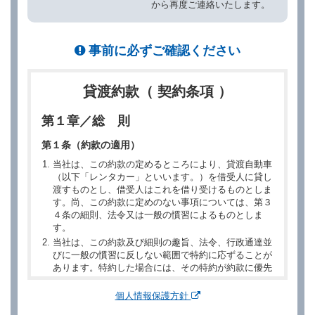
から再度ご連絡いたします。
事前に必ずご確認ください
貸渡約款（ 契約条項 ）
第１章／総 則
第１条（約款の適用）
当社は、この約款の定めるところにより、貸渡自動車
（以下「レンタカー」といいます。）を借受人に貸し
渡すものとし、借受人はこれを借り受けるものとしま
す。尚、この約款に定めのない事項については、第３
４条の細則、法令又は一般の慣習によるものとしま
す。
当社は、この約款及び細則の趣旨、法令、行政通達並
びに一般の慣習に反しない範囲で特約に応ずることが
あります。特約した場合には、その特約が約款に優先
するものとします。
個人情報保護方針
第２章／予 約