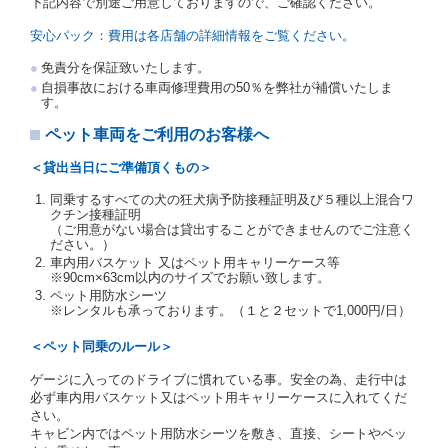
下記内容で別途ご用意しておりますので、ご確認ください。
を提示し、
借受人と運転者が異なるときはその運転者
の運転免許証を提示
するものとします。
安心パック：費用は各店舗の詳細情報をご覧ください。
注１）監督官庁の基本通達とは、国土交通省自動車
免責分を保証致いたします。
交通局長通達「レンタカーに関する基本通達」（自
自損事故における車両修理費用の50％を弊社が補償いたしま
旅第138号 平成7年6月13日）の２．(10)及び(11)の
す。
ことをいいます。
注２）運転免許証とは、道路交通法第９２条に規定
ペット車両をご利用のお客様へ
される運転免許証のうち、道路交通法施行規則第１
９条別記様式第１４の書式の運転免許証をいいま
＜貸出当日にご準備頂くもの＞
す。
同乗するすべての犬の狂犬病予防接種証明及び５種以上混合ワ
当社は、貸渡契約の締結にあたり、借受人及び運転者
クチン接種証明
に対し、運転免許証のほかに本人確認ができる書類の
（ご用意がない場合は貸出することができませんのでご注意く
提示を求め、及び提出された書類の写しをとることが
ださい。）
あります。
車内用バスケット 又はペット用キャリーケース等
当社は、貸渡契約の締結にあたり、借受期間中に借受
※90cm×63cm以内のサイズでお願い致します。
人及び運転者と連絡するための携帯電話番号等の告知
ペット用防水シーツ
※レンタルも承っております。（１と２セットで1,000円/日）
を求めます。
当社は、貸渡契約の締結にあたり、借受人に対し、ク
＜ペット同乗のルール＞
レジットカード若しくは現金による支払いを求め、又
はその他の支払方法を指定することがあります。
ゲージに入ってのドライブに慣れている事。安全の為、走行中は
借受人は契約後の借受期間の延長はできないものとし
必ず車内用バスケット又はペット用キャリーケースに入れてくだ
ます。
さい。
当社は、借受人又は運転者が前3項に従わない場合
キャビン内ではペット用防水シーツを敷き、直接、シートやベッ
は、貸渡契約の締結を拒絶するとともに、予約を取消