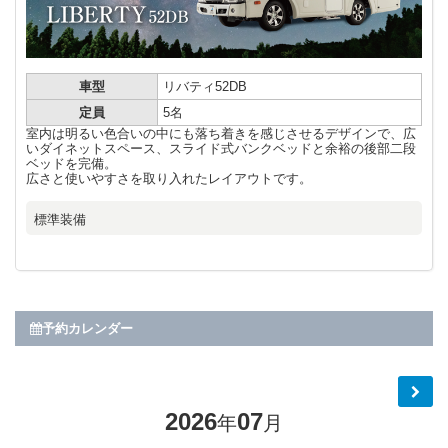
車型
リバティ52DB
定員
5名
室内は明るい色合いの中にも落ち着きを感じさせるデザインで、広
いダイネットスペース、スライド式バンクベッドと余裕の後部二段
ベッドを完備。
広さと使いやすさを取り入れたレイアウトです。
標準装備
予約カレンダー
2026
07
年
月