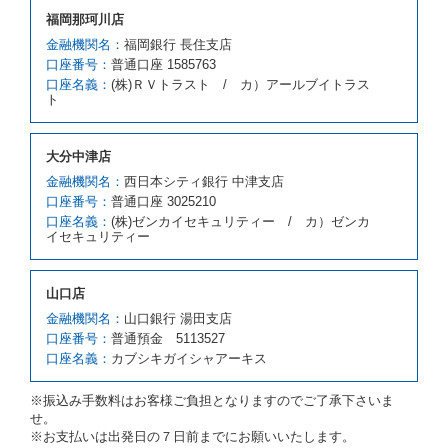
借受人が前項の申入れを承諾したときは、当社は車種
福岡那珂川店
クラスを除き予約時と同一の借受条件でレンタカー提
携先の代替レンタカーを貸し渡すものとします。な
金融機関名：
福岡銀行 長住支店
お、代替レンタカーの貸渡料金が予約された車種クラ
口座番号：
普通口座 1585763
スの貸渡料金より高くなるときは、予約した車種クラ
口座名義：
(株)ＲＶトラスト / カ）アールブイトラス
スの貸渡料金によるものとし、予約された車種クラス
ト
の貸渡料金より低くなるときは、当該代替レンタカー
の車種クラスの貸渡料金によるものとします。
借受人は、第１項の代替レンタカーの貸渡しの申入れ
大分中津店
を拒絶し、予約を取り消すことができるものとしま
金融機関名：
西日本シティ銀行 中津支店
す。
口座番号：
普通口座 3025210
前項の場合、第１項の貸渡しをすることができない原
口座名義：
(株)ゼンカイセキュリティー / カ）ゼンカ
因が、当社の責に帰する事由によるときには第４条第
イセキュリティー
４項の予約の取消しとして取り扱い、当社は受領済の
予約申込金を返還するものとします。
第３項の場合、第１項の貸渡しをすることができない
山口店
原因が、当社の責に帰さない事由による時には第４条
第５項の予約の取消しとして取り扱い、当社は受領済
金融機関名：
山口銀行 湯田支店
の予約申込金を返還するものとします。
口座番号：
普通預金 5113527
口座名義：
カブシキガイシャアーキス
第６条（免責）
当社及び借受人は、予約が取り消され、又は貸渡契約
※振込み手数料はお客様ご負担となりますのでご了承下さいま
が締結されなかったことについて、第４条及び第５条
せ。
に定める場合を除き、相互に何らの請求をしないもの
※お支払いは出発日の７日前までにお願いいたします。
とします。