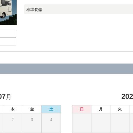
標準装備
07
20
月
木
金
土
日
月
火
2
3
4