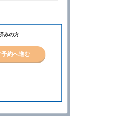
件」といいます。）を明示して
、予約内容と実際に相違があっ
約に応ずるものとします。この
済みの方
ないものとします。
て予約へ進む
「貸渡契約」といいます。）締
の予約取消手数料の支払いがあ
予約申込金を返還するものとし
貸渡契約が締結されなかったと
。
る車種クラスのレンタカー（以
提携先の代替レンタカーを貸し