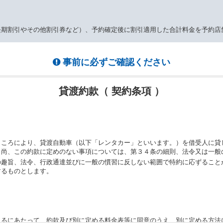
長期割引やその他割引券など）、予約確定後に割引適用した合計料金を予約店
事前に必ずご確認ください
貸渡約款（ 契約条項 ）
ところにより、貸渡自動車（以下「レンタカー」といいます。）を借受人に貸
。尚、この約款に定めのない事項については、第３４条の細則、法令又は一般
の趣旨、法令、行政通達並びに一般の慣習に反しない範囲で特約に応ずること
するものとします。
りるにあたって、約款及び別に定める料金表等に同意のうえ、別に定める方法