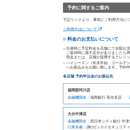
渡すものとします。なお、
予約に関するご案内
渡料金によるものとし、予
とします。
下記リンクより、事前にご利用方法に
借受人は、第１項の代替レ
前項の場合、第１項の貸渡
ご利用方法について
り扱い、当社は受領済の予
料金のお支払いについて
第３項の場合、第１項の貸
取り扱い、当社は受領済の
出発時に予定料金を店舗にて全額お
第６条（免責）
ご返却時に過不足分がありましたら
現金または、店舗が提携するクレジ
当社及び借受人は、予約が
ハイシーズン（年末年始、ゴールデン
何らの請求をしないものと
へお振込みをお願い致します。予約
第３章／貸 渡 し
各店舗 予約申込金のお振込先
第７条（貸渡契約の締結）
福岡那珂川店
借受人は第２条第１項に定
金融機関名：
福岡銀行 長住支店
ます。ただし、貸し渡すこ
該当する場合を除きます。
貸渡契約を締結した場合、
大分中津店
運転者は、貸渡契約の締結
金融機関名：
西日本シティ銀行 中津
当社は、監督官庁の基本通達
口座名義：
(株)ゼンカイセキュリテ
許の種類及び運転免許証（