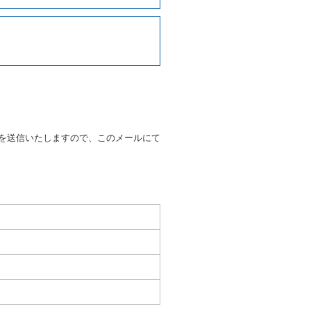
写しの提出を求めることがあり
なるときはその運転者の運転免
38号 平成7年6月13日）の
９条別記様式第１４の書式の運
の提示を求め、及び提出された
知を求めます。
を送信いたしますので、このメールにて
又はその他の支払方法を指定す
すことができるものとします。
ます。
もしくは当社が求めたにもかか
とき。
いる者であると認められると