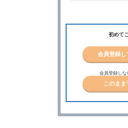
所、借受期間、返還場所、
予約の申込みを行うことが
た場合でも当社は責任を負
当社は、借受人から予約の
場合、借受人は、当社が特
第３条（予約の変更）
初めて
借受人は、前条第１項の借
第４条（予約の取消し等）
会員登録し
借受人は、別に定める方法
借受人が、借受人の都合に
結手続きに着手しなかった
会員登録しな
前２項の場合、借受人は、
ったときは、受領済の予約
このまま
当社の都合により、予約が
ます。
事故、盗難、不返還、リコ
きは、予約は取り消された
第５条（代替レンタカー）
当社は、借受人から予約の
下「代替レンタカー」とい
借受人が前項の申入れを承