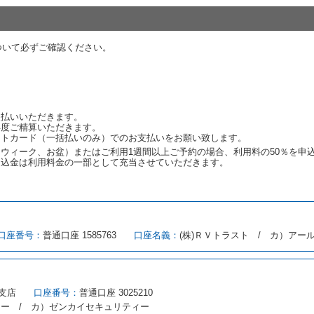
代替レンタカーの貸渡料金が予約された車種クラスの貸渡料金より高くなると
約された車種クラスの貸渡料金より低くなるときは、当該代替レンタカーの車
ついて必ずご確認ください。
ンタカーの貸渡しの申入れを拒絶し、予約を取り消すことができるものとしま
しをすることができない原因が、当社の責に帰する事由によるときには第４条
約申込金を返還するものとします。
渡しをすることができない原因が、当社の責に帰さない事由による時には第４
予約申込金を返還するものとします。
支払いいただきます。
再度ご精算いただきます。
ットカード（一括払いのみ）でのお支払いをお願い致します。
取り消され、又は貸渡契約が締結されなかったことについて、第４条及び第５
ウィーク、お盆）またはご利用1週間以上ご予約の場合、利用料の50％を申
します。
申込金は利用料金の一部として充当させていただきます。
める借受条件を明示し、当社はこの約款、料金表等により貸渡条件を明示して
口座番号：
普通口座 1585763
口座名義：
(株)ＲＶトラスト / カ）アー
とができるレンタカーがない場合又は借受人若しくは運転者が第８条第１項若
借受人は当社に第１0条第１項に定める貸渡料金を支払うものとします。
にあたり、約款及び細則で運転者の義務と定められた事項を遵守するものとし
支店
口座番号：
普通口座 3025210
（注１）に基づき、貸渡簿(貸渡原票)及び第１３条第１項に規定する貸渡証
ィー / カ）ゼンカイセキュリティー
注２）の番号を記載し、又は運転者の運転免許証の写しを添付するため、貸渡