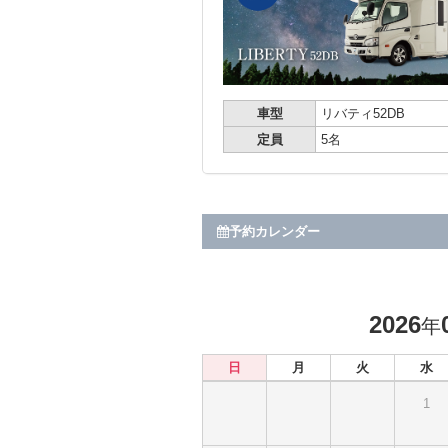
車型
リバティ52DB
定員
5名
予約カレンダー
2026
年
日
月
火
水
1