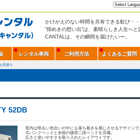
かけがえのない時間を共有できる歓び・・
”煌めきの想い出”は、素晴らしき人生へと
CANTALは、その瞬間を届けたいー。
金
レンタル車両
ご利用方法
よくあるご質問
お見積り
TY 52DB
室内は明るい色合いの中にも落ち着きを感じさせるデザインで
式バンクベッドと余裕の後部二段ベッドを完備。
広さと使いやすさを取り入れたレイアウトです。