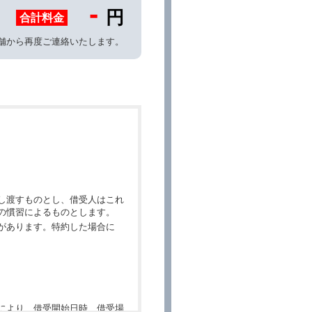
-
円
合計料金
舗から再度ご連絡いたします。
し渡すものとし、借受人はこれ
の慣習によるものとします。
があります。特約した場合に
により、借受開始日時、借受場