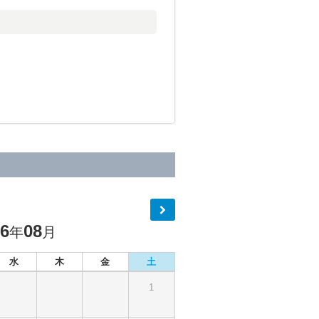
26
08
年
月
水
木
金
土
1