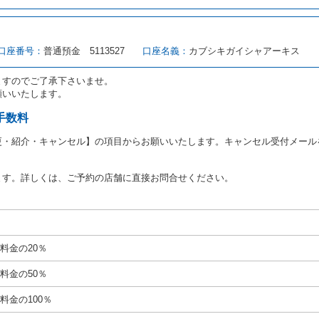
転者（以下「運転者」といいます。）の運転免許証の提示を求めるほか、その
、自己が運転者であるときは自己の運転免許証を提示し、
借受人と運転者が異
す。
とは、国土交通省自動車交通局長通達「レンタカーに関する基本通達」（自旅第1
口座番号：
普通預金 5113527
口座名義：
カブシキガイシャアーキス
をいいます。
路交通法第９２条に規定される運転免許証のうち、道路交通法施行規則第１
ますのでご了承下さいませ。
願いいたします。
あたり、借受人及び運転者に対し、運転免許証のほかに本人確認ができる書類
ります。
手数料
あたり、借受期間中に借受人及び運転者と連絡するための携帯電話番号等の告
更・紹介・キャンセル】の項目からお願いいたします。キャンセル受付メール
あたり、借受人に対し、クレジットカード若しくは現金による支払いを求め、
の延長はできないものとします。
ます。詳しくは、ご予約の店舗に直接お問合せください。
が前3項に従わない場合は、貸渡契約の締結を拒絶するとともに、予約を取消
等の扱いについては、第4条第5項を適用するものとします。
絶）
号のいずれかに該当するときは、貸渡契約を締結することができないものとし
料金の20％
運転に必要な運転免許証を有していないとき、又は運転免許証の提示をせず、
免許証の写しの提出に同意しないとき。 ② 酒気を帯びていると認められる
料金の50％
ナー、危険ドラッグ等による中毒症状等を呈していると認められるとき。
いにもかかわらず６才未満の幼児を同乗させるとき。
料金の100％
定暴力団関係団体の構成員若しくは関係者又はその他の反社会的組織に属して