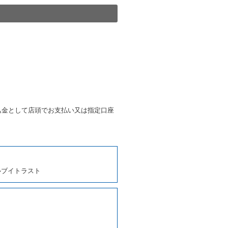
きは、予約した車種クラスの貸
種クラスの貸渡料金によるもの
す。
第４項の予約の取消しとして取
条第５項の予約の取消しとして
条に定める場合を除き、相互に
込金として店頭でお支払い又は指定口座
、貸渡契約を締結するものとし
ルブイトラスト
しくは第２項各号のいずれかに
ます。
に運転者の氏名、住所、運転免
契約の締結にあたり、借受人に