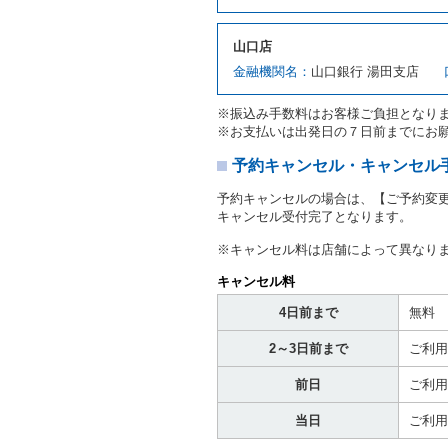
対し、借受人の指定する運
ます。この場合、借受人は
山口店
許証を提示
するものとしま
注１）監督官庁の基本通達
金融機関名：
山口銀行 湯田支店
２．(10)及び(11)のこと
注２）運転免許証とは、道
※振込み手数料はお客様ご負担となり
転免許証をいいます。
※お支払いは出発日の７日前までにお
当社は、貸渡契約の締結に
書類の写しをとることがあ
予約キャンセル・キャンセル
当社は、貸渡契約の締結に
予約キャンセルの場合は、【ご予約変
当社は、貸渡契約の締結に
キャンセル受付完了となります。
ることがあります。
借受人は契約後の借受期間
※キャンセル料は店舗によって異なり
当社は、借受人又は運転者
なお、この場合の予約申込金
キャンセル料
第８条（貸渡契約の締結の拒
4日前まで
無料
借受人（運転者）が次の各
2～3日前まで
ご利用
① 貸し渡すレンタカーの
わらず、その運転者の運転
前日
ご利用
③ 麻薬、覚せい剤、シン
④ チャイルドシートがな
当日
ご利用
⑤ 指定暴力団若しくは指
き。