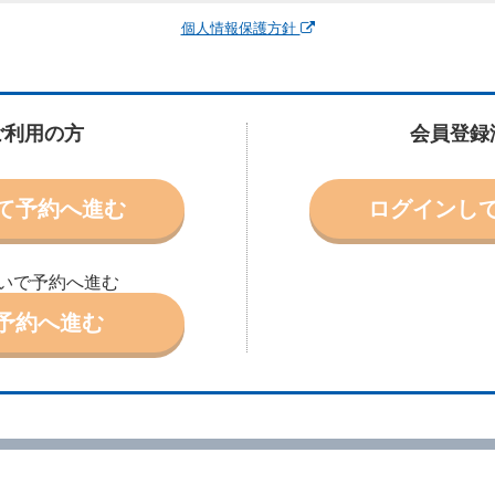
運転者、チャイルドシート等付属品の要否、その他の借受条件（以下「借受条
個人情報保護方針
できます。なお、当社は、電話連絡並びに電子メールによる予約に応じますが
わないものとします。
申込みがあったときは、原則として、当社の保有するレンタカーの範囲内で予
に認める場合を除き、別に定める予約申込金を支払うものとします。
ご利用の方
会員登録
受条件を変更しようとするときは、あらかじめ当社の承諾を受けなければなら
て予約へ進む
ログインし
により予約を取り消すことができます。
より予約した借受開始時刻を１時間以上経過してもレンタカー貸渡契約（以下
ときは、予約が取り消されたものとします。
いで予約へ進む
別に定めるところにより予約取消手数料を当社に支払うものとし、当社は、こ
申込金を借受人に返還するものとします。
予約へ進む
取り消されたとき、又は貸渡契約が締結されなかったときは、当社は受領済の
ール、天災その他の借受人若しくは当社のいずれの責にもよらない事由により
ものとします。この場合、当社は受領済の予約申込金を返還するものとします
あった車種クラスのレンタカーを貸し渡すことができないときは、予約と異な
います。）の貸渡しを申し入れることができるものとします。
諾したときは、当社は車種クラスを除き予約時と同一の借受条件でレンタカー