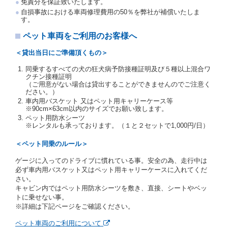
免責分を保証致いたします。
交通局長通達「レンタカーに関する基本通達」（自
自損事故における車両修理費用の50％を弊社が補償いたしま
旅第138号 平成7年6月13日）の２．(10)及び(11)の
す。
ことをいいます。
注２）運転免許証とは、道路交通法第９２条に規定
ペット車両をご利用のお客様へ
される運転免許証のうち、道路交通法施行規則第１
９条別記様式第１４の書式の運転免許証をいいま
＜貸出当日にご準備頂くもの＞
す。
同乗するすべての犬の狂犬病予防接種証明及び５種以上混合ワ
当社は、貸渡契約の締結にあたり、借受人及び運転者
クチン接種証明
に対し、運転免許証のほかに本人確認ができる書類の
（ご用意がない場合は貸出することができませんのでご注意く
提示を求め、及び提出された書類の写しをとることが
ださい。）
あります。
車内用バスケット 又はペット用キャリーケース等
当社は、貸渡契約の締結にあたり、借受期間中に借受
※90cm×63cm以内のサイズでお願い致します。
人及び運転者と連絡するための携帯電話番号等の告知
ペット用防水シーツ
※レンタルも承っております。（１と２セットで1,000円/日）
を求めます。
当社は、貸渡契約の締結にあたり、借受人に対し、ク
＜ペット同乗のルール＞
レジットカード若しくは現金による支払いを求め、又
はその他の支払方法を指定することがあります。
ゲージに入ってのドライブに慣れている事。安全の為、走行中は
借受人は契約後の借受期間の延長はできないものとし
必ず車内用バスケット又はペット用キャリーケースに入れてくだ
ます。
さい。
当社は、借受人又は運転者が前3項に従わない場合
キャビン内ではペット用防水シーツを敷き、直接、シートやベッ
は、貸渡契約の締結を拒絶するとともに、予約を取消
トに乗せない事。
すことができるものとします。なお、この場合の予約
※詳細は下記ページをご確認ください。
申込金等の扱いについては、第4条第5項を適用するも
のとします。
ペット車両のご利用について