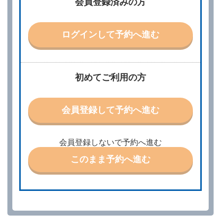
会員登録済みの方
別に定める料金表等に同意のうえ、別に定める方法に
より、借受開始日時、借受場所、借受期間、返還場
所、運転者、チャイルドシート等付属品の要否、その
他の借受条件（以下「借受条件」といいます。）を明
ログインして予約へ進む
示して予約の申込みを行うことができます。なお、当
社は、電話連絡並びに電子メールによる予約に応じま
すが、予約内容と実際に相違があった場合でも当社は
責任を負わないものとします。
当社は、借受人から予約の申込みがあったときは、原
初めてご利用の方
則として、当社の保有するレンタカーの範囲内で予約
に応ずるものとします。この場合、借受人は、当社が
特に認める場合を除き、別に定める予約申込金を支払
会員登録して予約へ進む
うものとします。
第３条（予約の変更）
借受人は、前条第１項の借受条件を変更しようとする
会員登録しないで予約へ進む
ときは、あらかじめ当社の承諾を受けなければならな
いものとします。
このまま予約へ進む
第４条（予約の取消し等）
借受人は、別に定める方法により予約を取り消すこと
ができます。
借受人が、借受人の都合により予約した借受開始時刻
を１時間以上経過してもレンタカー貸渡契約（以下
「貸渡契約」といいます。）締結手続きに着手しなか