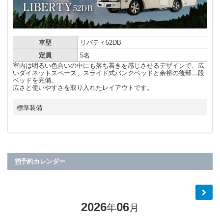
車型
リバティ52DB
定員
5名
室内は明るい色合いの中にも落ち着きを感じさせるデザインで、広
いダイネットスペース、スライド式バンクベッドと余裕の後部二段
ベッドを完備。
広さと使いやすさを取り入れたレイアウトです。
標準装備
予約カレンダー
2026
06
年
月