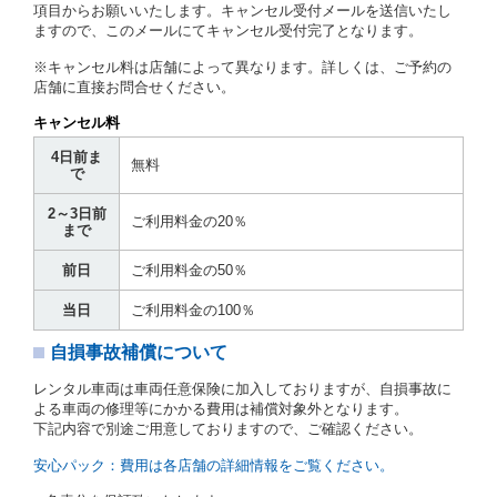
第７条（貸渡契約の締結）
項目からお願いいたします。キャンセル受付メールを送信いたし
ますので、このメールにてキャンセル受付完了となります。
借受人は第２条第１項に定める借受条件を明示し、当
社はこの約款、料金表等により貸渡条件を明示して、
※キャンセル料は店舗によって異なります。詳しくは、ご予約の
貸渡契約を締結するものとします。ただし、貸し渡す
店舗に直接お問合せください。
ことができるレンタカーがない場合又は借受人若しく
は運転者が第８条第１項若しくは第２項各号のいずれ
キャンセル料
かに該当する場合を除きます。
4日前ま
貸渡契約を締結した場合、借受人は当社に第１0条第
無料
で
１項に定める貸渡料金を支払うものとします。
運転者は、貸渡契約の締結にあたり、約款及び細則で
2～3日前
運転者の義務と定められた事項を遵守するものとしま
ご利用料金の20％
まで
す。
当社は、監督官庁の基本通達（注１）に基づき、貸渡
前日
ご利用料金の50％
簿(貸渡原票)及び第１３条第１項に規定する貸渡証に
運転者の氏名、住所、運転免許の種類及び運転免許証
当日
ご利用料金の100％
（注２）の番号を記載し、又は運転者の運転免許証の
写しを添付するため、貸渡契約の締結にあたり、借受
自損事故補償について
人に対し、借受人の指定する運転者（以下「運転者」
といいます。）の運転免許証の提示を求めるほか、そ
レンタル車両は車両任意保険に加入しておりますが、自損事故に
の写しの提出を求めることがあります。この場合、借
よる車両の修理等にかかる費用は補償対象外となります。
受人は、自己が運転者であるときは自己の運転免許証
下記内容で別途ご用意しておりますので、ご確認ください。
を提示し、
借受人と運転者が異なるときはその運転者
の運転免許証を提示
するものとします。
安心パック：費用は各店舗の詳細情報をご覧ください。
注１）監督官庁の基本通達とは、国土交通省自動車