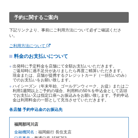
ったときは、予約が取り消されたものとします。
前２項の場合、借受人は、別に定めるところにより予
約取消手数料を当社に支払うものとし、当社は、この
予約に関するご案内
予約取消手数料の支払いがあったときは、受領済の予
約申込金を借受人に返還するものとします。
下記リンクより、事前にご利用方法について必ずご確認くださ
当社の都合により、予約が取り消されたとき、又は貸
い。
渡契約が締結されなかったときは、当社は受領済の予
約申込金を返還するものとします。
ご利用方法について
事故、盗難、不返還、リコール、天災その他の借受人
料金のお支払いについて
若しくは当社のいずれの責にもよらない事由により貸
渡契約が締結されなかったときは、予約は取り消され
出発時に予定料金を店舗にて全額お支払いいただきます。
たものとします。この場合、当社は受領済の予約申込
ご返却時に過不足分がありましたら再度ご精算いただきます。
金を返還するものとします。
現金または、店舗が提携するクレジットカード（一括払いのみ）
でのお支払いをお願い致します。
第５条（代替レンタカー）
ハイシーズン（年末年始、ゴールデンウィーク、お盆）またはご
当社は、借受人から予約のあった車種クラスのレンタ
利用1週間以上ご予約の場合、利用料の50％を申込金として店頭
でお支払い又は指定口座へお振込みをお願い致します。予約申込
カーを貸し渡すことができないときは、予約と異なる
金は利用料金の一部として充当させていただきます。
車種クラスのレンタカー（以下「代替レンタカー」と
いいます。）の貸渡しを申し入れることができるもの
各店舗 予約申込金のお振込先
とします。
借受人が前項の申入れを承諾したときは、当社は車種
福岡那珂川店
クラスを除き予約時と同一の借受条件でレンタカー提
携先の代替レンタカーを貸し渡すものとします。な
金融機関名：
福岡銀行 長住支店
お、代替レンタカーの貸渡料金が予約された車種クラ