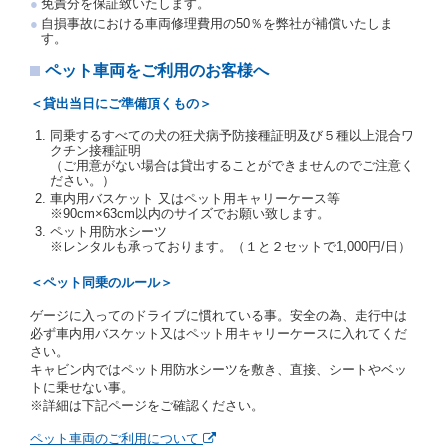
免責分を保証致いたします。
交通局長通達「レンタカーに関する基本通達」（自
自損事故における車両修理費用の50％を弊社が補償いたしま
旅第138号 平成7年6月13日）の２．(10)及び(11)の
す。
ことをいいます。
注２）運転免許証とは、道路交通法第９２条に規定
ペット車両をご利用のお客様へ
される運転免許証のうち、道路交通法施行規則第１
９条別記様式第１４の書式の運転免許証をいいま
＜貸出当日にご準備頂くもの＞
す。
同乗するすべての犬の狂犬病予防接種証明及び５種以上混合ワ
当社は、貸渡契約の締結にあたり、借受人及び運転者
クチン接種証明
に対し、運転免許証のほかに本人確認ができる書類の
（ご用意がない場合は貸出することができませんのでご注意く
提示を求め、及び提出された書類の写しをとることが
ださい。）
あります。
車内用バスケット 又はペット用キャリーケース等
当社は、貸渡契約の締結にあたり、借受期間中に借受
※90cm×63cm以内のサイズでお願い致します。
人及び運転者と連絡するための携帯電話番号等の告知
ペット用防水シーツ
※レンタルも承っております。（１と２セットで1,000円/日）
を求めます。
当社は、貸渡契約の締結にあたり、借受人に対し、ク
＜ペット同乗のルール＞
レジットカード若しくは現金による支払いを求め、又
はその他の支払方法を指定することがあります。
ゲージに入ってのドライブに慣れている事。安全の為、走行中は
借受人は契約後の借受期間の延長はできないものとし
必ず車内用バスケット又はペット用キャリーケースに入れてくだ
ます。
さい。
当社は、借受人又は運転者が前3項に従わない場合
キャビン内ではペット用防水シーツを敷き、直接、シートやベッ
は、貸渡契約の締結を拒絶するとともに、予約を取消
トに乗せない事。
すことができるものとします。なお、この場合の予約
※詳細は下記ページをご確認ください。
申込金等の扱いについては、第4条第5項を適用するも
のとします。
ペット車両のご利用について