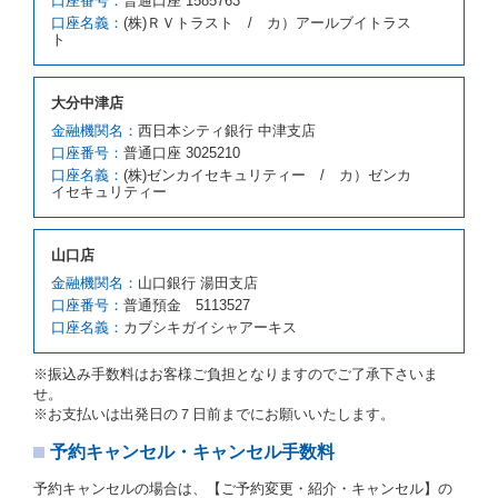
口座番号：
普通口座 1585763
スの貸渡料金より高くなるときは、予約した車種クラ
口座名義：
(株)ＲＶトラスト / カ）アールブイトラス
スの貸渡料金によるものとし、予約された車種クラス
ト
の貸渡料金より低くなるときは、当該代替レンタカー
の車種クラスの貸渡料金によるものとします。
借受人は、第１項の代替レンタカーの貸渡しの申入れ
大分中津店
を拒絶し、予約を取り消すことができるものとしま
金融機関名：
西日本シティ銀行 中津支店
す。
口座番号：
普通口座 3025210
前項の場合、第１項の貸渡しをすることができない原
口座名義：
(株)ゼンカイセキュリティー / カ）ゼンカ
因が、当社の責に帰する事由によるときには第４条第
イセキュリティー
４項の予約の取消しとして取り扱い、当社は受領済の
予約申込金を返還するものとします。
第３項の場合、第１項の貸渡しをすることができない
山口店
原因が、当社の責に帰さない事由による時には第４条
第５項の予約の取消しとして取り扱い、当社は受領済
金融機関名：
山口銀行 湯田支店
の予約申込金を返還するものとします。
口座番号：
普通預金 5113527
口座名義：
カブシキガイシャアーキス
第６条（免責）
当社及び借受人は、予約が取り消され、又は貸渡契約
※振込み手数料はお客様ご負担となりますのでご了承下さいま
が締結されなかったことについて、第４条及び第５条
せ。
に定める場合を除き、相互に何らの請求をしないもの
※お支払いは出発日の７日前までにお願いいたします。
とします。
予約キャンセル・キャンセル手数料
第３章／貸 渡 し
予約キャンセルの場合は、【ご予約変更・紹介・キャンセル】の