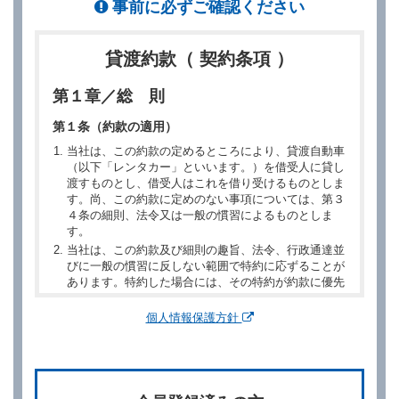
事前に必ずご確認ください
貸渡約款（ 契約条項 ）
第１章／総 則
第１条（約款の適用）
当社は、この約款の定めるところにより、貸渡自動車
（以下「レンタカー」といいます。）を借受人に貸し
渡すものとし、借受人はこれを借り受けるものとしま
す。尚、この約款に定めのない事項については、第３
４条の細則、法令又は一般の慣習によるものとしま
す。
当社は、この約款及び細則の趣旨、法令、行政通達並
びに一般の慣習に反しない範囲で特約に応ずることが
あります。特約した場合には、その特約が約款に優先
するものとします。
個人情報保護方針
第２章／予 約
第２条（予約の申込み）
借受人は、レンタカーを借りるにあたって、約款及び