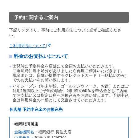
ったときは、予約が取り消されたものとします。
前２項の場合、借受人は、別に定めるところにより予
約取消手数料を当社に支払うものとし、当社は、この
予約に関するご案内
予約取消手数料の支払いがあったときは、受領済の予
約申込金を借受人に返還するものとします。
下記リンクより、事前にご利用方法について必ずご確認くださ
当社の都合により、予約が取り消されたとき、又は貸
い。
渡契約が締結されなかったときは、当社は受領済の予
約申込金を返還するものとします。
ご利用方法について
事故、盗難、不返還、リコール、天災その他の借受人
料金のお支払いについて
若しくは当社のいずれの責にもよらない事由により貸
渡契約が締結されなかったときは、予約は取り消され
出発時に予定料金を店舗にて全額お支払いいただきます。
たものとします。この場合、当社は受領済の予約申込
ご返却時に過不足分がありましたら再度ご精算いただきます。
金を返還するものとします。
現金または、店舗が提携するクレジットカード（一括払いのみ）
でのお支払いをお願い致します。
第５条（代替レンタカー）
ハイシーズン（年末年始、ゴールデンウィーク、お盆）またはご
当社は、借受人から予約のあった車種クラスのレンタ
利用1週間以上ご予約の場合、利用料の50％を申込金として店頭
でお支払い又は指定口座へお振込みをお願い致します。予約申込
カーを貸し渡すことができないときは、予約と異なる
金は利用料金の一部として充当させていただきます。
車種クラスのレンタカー（以下「代替レンタカー」と
いいます。）の貸渡しを申し入れることができるもの
各店舗 予約申込金のお振込先
とします。
借受人が前項の申入れを承諾したときは、当社は車種
福岡那珂川店
クラスを除き予約時と同一の借受条件でレンタカー提
携先の代替レンタカーを貸し渡すものとします。な
金融機関名：
福岡銀行 長住支店
お、代替レンタカーの貸渡料金が予約された車種クラ