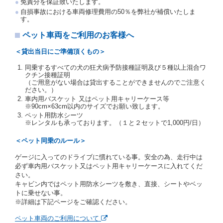
免責分を保証致いたします。
交通局長通達「レンタカーに関する基本通達」（自
自損事故における車両修理費用の50％を弊社が補償いたしま
旅第138号 平成7年6月13日）の２．(10)及び(11)の
す。
ことをいいます。
注２）運転免許証とは、道路交通法第９２条に規定
ペット車両をご利用のお客様へ
される運転免許証のうち、道路交通法施行規則第１
９条別記様式第１４の書式の運転免許証をいいま
＜貸出当日にご準備頂くもの＞
す。
同乗するすべての犬の狂犬病予防接種証明及び５種以上混合ワ
当社は、貸渡契約の締結にあたり、借受人及び運転者
クチン接種証明
に対し、運転免許証のほかに本人確認ができる書類の
（ご用意がない場合は貸出することができませんのでご注意く
提示を求め、及び提出された書類の写しをとることが
ださい。）
あります。
車内用バスケット 又はペット用キャリーケース等
当社は、貸渡契約の締結にあたり、借受期間中に借受
※90cm×63cm以内のサイズでお願い致します。
人及び運転者と連絡するための携帯電話番号等の告知
ペット用防水シーツ
※レンタルも承っております。（１と２セットで1,000円/日）
を求めます。
当社は、貸渡契約の締結にあたり、借受人に対し、ク
＜ペット同乗のルール＞
レジットカード若しくは現金による支払いを求め、又
はその他の支払方法を指定することがあります。
ゲージに入ってのドライブに慣れている事。安全の為、走行中は
借受人は契約後の借受期間の延長はできないものとし
必ず車内用バスケット又はペット用キャリーケースに入れてくだ
ます。
さい。
当社は、借受人又は運転者が前3項に従わない場合
キャビン内ではペット用防水シーツを敷き、直接、シートやベッ
は、貸渡契約の締結を拒絶するとともに、予約を取消
トに乗せない事。
すことができるものとします。なお、この場合の予約
※詳細は下記ページをご確認ください。
申込金等の扱いについては、第4条第5項を適用するも
のとします。
ペット車両のご利用について