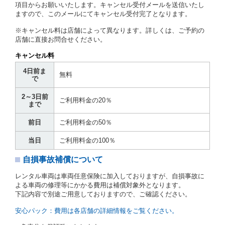
第７条（貸渡契約の締結）
項目からお願いいたします。キャンセル受付メールを送信いたし
ますので、このメールにてキャンセル受付完了となります。
借受人は第２条第１項に定める借受条件を明示し、当
社はこの約款、料金表等により貸渡条件を明示して、
※キャンセル料は店舗によって異なります。詳しくは、ご予約の
貸渡契約を締結するものとします。ただし、貸し渡す
店舗に直接お問合せください。
ことができるレンタカーがない場合又は借受人若しく
は運転者が第８条第１項若しくは第２項各号のいずれ
キャンセル料
かに該当する場合を除きます。
4日前ま
貸渡契約を締結した場合、借受人は当社に第１0条第
無料
で
１項に定める貸渡料金を支払うものとします。
運転者は、貸渡契約の締結にあたり、約款及び細則で
2～3日前
運転者の義務と定められた事項を遵守するものとしま
ご利用料金の20％
まで
す。
当社は、監督官庁の基本通達（注１）に基づき、貸渡
前日
ご利用料金の50％
簿(貸渡原票)及び第１３条第１項に規定する貸渡証に
運転者の氏名、住所、運転免許の種類及び運転免許証
当日
ご利用料金の100％
（注２）の番号を記載し、又は運転者の運転免許証の
写しを添付するため、貸渡契約の締結にあたり、借受
自損事故補償について
人に対し、借受人の指定する運転者（以下「運転者」
といいます。）の運転免許証の提示を求めるほか、そ
レンタル車両は車両任意保険に加入しておりますが、自損事故に
の写しの提出を求めることがあります。この場合、借
よる車両の修理等にかかる費用は補償対象外となります。
受人は、自己が運転者であるときは自己の運転免許証
下記内容で別途ご用意しておりますので、ご確認ください。
を提示し、
借受人と運転者が異なるときはその運転者
の運転免許証を提示
するものとします。
安心パック：費用は各店舗の詳細情報をご覧ください。
注１）監督官庁の基本通達とは、国土交通省自動車