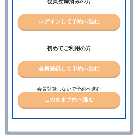
会員登録済みの方
別に定める料金表等に同意のうえ、別に定める方法に
より、借受開始日時、借受場所、借受期間、返還場
所、運転者、チャイルドシート等付属品の要否、その
他の借受条件（以下「借受条件」といいます。）を明
ログインして予約へ進む
示して予約の申込みを行うことができます。なお、当
社は、電話連絡並びに電子メールによる予約に応じま
すが、予約内容と実際に相違があった場合でも当社は
責任を負わないものとします。
当社は、借受人から予約の申込みがあったときは、原
初めてご利用の方
則として、当社の保有するレンタカーの範囲内で予約
に応ずるものとします。この場合、借受人は、当社が
特に認める場合を除き、別に定める予約申込金を支払
会員登録して予約へ進む
うものとします。
第３条（予約の変更）
借受人は、前条第１項の借受条件を変更しようとする
会員登録しないで予約へ進む
ときは、あらかじめ当社の承諾を受けなければならな
いものとします。
このまま予約へ進む
第４条（予約の取消し等）
借受人は、別に定める方法により予約を取り消すこと
ができます。
借受人が、借受人の都合により予約した借受開始時刻
を１時間以上経過してもレンタカー貸渡契約（以下
「貸渡契約」といいます。）締結手続きに着手しなか