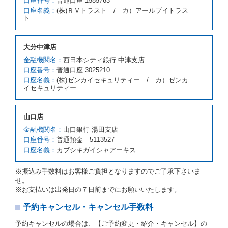
口座番号：
普通口座 1585763
スの貸渡料金より高くなるときは、予約した車種クラ
口座名義：
(株)ＲＶトラスト / カ）アールブイトラス
スの貸渡料金によるものとし、予約された車種クラス
ト
の貸渡料金より低くなるときは、当該代替レンタカー
の車種クラスの貸渡料金によるものとします。
借受人は、第１項の代替レンタカーの貸渡しの申入れ
大分中津店
を拒絶し、予約を取り消すことができるものとしま
金融機関名：
西日本シティ銀行 中津支店
す。
口座番号：
普通口座 3025210
前項の場合、第１項の貸渡しをすることができない原
口座名義：
(株)ゼンカイセキュリティー / カ）ゼンカ
因が、当社の責に帰する事由によるときには第４条第
イセキュリティー
４項の予約の取消しとして取り扱い、当社は受領済の
予約申込金を返還するものとします。
第３項の場合、第１項の貸渡しをすることができない
山口店
原因が、当社の責に帰さない事由による時には第４条
第５項の予約の取消しとして取り扱い、当社は受領済
金融機関名：
山口銀行 湯田支店
の予約申込金を返還するものとします。
口座番号：
普通預金 5113527
口座名義：
カブシキガイシャアーキス
第６条（免責）
当社及び借受人は、予約が取り消され、又は貸渡契約
※振込み手数料はお客様ご負担となりますのでご了承下さいま
が締結されなかったことについて、第４条及び第５条
せ。
に定める場合を除き、相互に何らの請求をしないもの
※お支払いは出発日の７日前までにお願いいたします。
とします。
予約キャンセル・キャンセル手数料
第３章／貸 渡 し
予約キャンセルの場合は、【ご予約変更・紹介・キャンセル】の