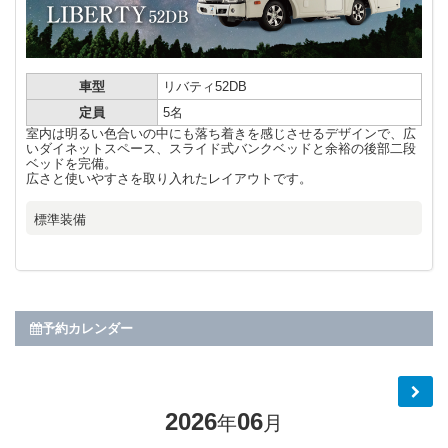
車型
リバティ52DB
定員
5名
室内は明るい色合いの中にも落ち着きを感じさせるデザインで、広
いダイネットスペース、スライド式バンクベッドと余裕の後部二段
ベッドを完備。
広さと使いやすさを取り入れたレイアウトです。
標準装備
予約カレンダー
2026
06
年
月