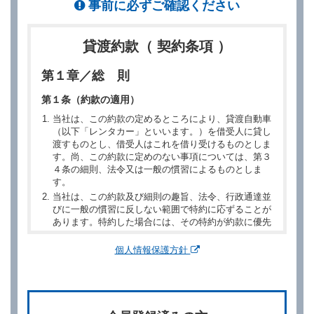
事前に必ずご確認ください
貸渡約款（ 契約条項 ）
第１章／総 則
第１条（約款の適用）
当社は、この約款の定めるところにより、貸渡自動車
（以下「レンタカー」といいます。）を借受人に貸し
渡すものとし、借受人はこれを借り受けるものとしま
す。尚、この約款に定めのない事項については、第３
４条の細則、法令又は一般の慣習によるものとしま
す。
当社は、この約款及び細則の趣旨、法令、行政通達並
びに一般の慣習に反しない範囲で特約に応ずることが
あります。特約した場合には、その特約が約款に優先
するものとします。
個人情報保護方針
第２章／予 約
第２条（予約の申込み）
借受人は、レンタカーを借りるにあたって、約款及び