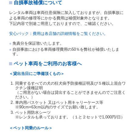
写しを添付するため、貸渡契約の締結にあたり、借受
自損事故補償について
人に対し、借受人の指定する運転者（以下「運転者」
といいます。）の運転免許証の提示を求めるほか、そ
レンタル車両は車両任意保険に加入しておりますが、自損事故に
の写しの提出を求めることがあります。この場合、借
よる車両の修理等にかかる費用は補償対象外となります。
受人は、自己が運転者であるときは自己の運転免許証
下記内容で別途ご用意しておりますので、ご確認ください。
を提示し、
借受人と運転者が異なるときはその運転者
の運転免許証を提示
するものとします。
安心パック：費用は各店舗の詳細情報をご覧ください。
注１）監督官庁の基本通達とは、国土交通省自動車
免責分を保証致いたします。
交通局長通達「レンタカーに関する基本通達」（自
自損事故における車両修理費用の50％を弊社が補償いたしま
旅第138号 平成7年6月13日）の２．(10)及び(11)の
す。
ことをいいます。
注２）運転免許証とは、道路交通法第９２条に規定
ペット車両をご利用のお客様へ
される運転免許証のうち、道路交通法施行規則第１
９条別記様式第１４の書式の運転免許証をいいま
＜貸出当日にご準備頂くもの＞
す。
同乗するすべての犬の狂犬病予防接種証明及び５種以上混合ワ
当社は、貸渡契約の締結にあたり、借受人及び運転者
クチン接種証明
に対し、運転免許証のほかに本人確認ができる書類の
（ご用意がない場合は貸出することができませんのでご注意く
提示を求め、及び提出された書類の写しをとることが
ださい。）
あります。
車内用バスケット 又はペット用キャリーケース等
当社は、貸渡契約の締結にあたり、借受期間中に借受
※90cm×63cm以内のサイズでお願い致します。
人及び運転者と連絡するための携帯電話番号等の告知
ペット用防水シーツ
※レンタルも承っております。（１と２セットで1,000円/日）
を求めます。
当社は、貸渡契約の締結にあたり、借受人に対し、ク
＜ペット同乗のルール＞
レジットカード若しくは現金による支払いを求め、又
はその他の支払方法を指定することがあります。