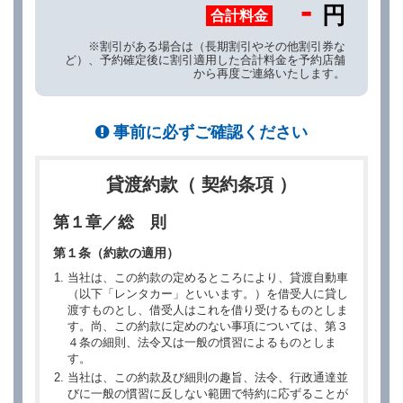
-
円
合計料金
※割引がある場合は（長期割引やその他割引券な
ど）、予約確定後に割引適用した合計料金を予約店舗
から再度ご連絡いたします。
事前に必ずご確認ください
貸渡約款（ 契約条項 ）
第１章／総 則
第１条（約款の適用）
当社は、この約款の定めるところにより、貸渡自動車
（以下「レンタカー」といいます。）を借受人に貸し
渡すものとし、借受人はこれを借り受けるものとしま
す。尚、この約款に定めのない事項については、第３
４条の細則、法令又は一般の慣習によるものとしま
す。
当社は、この約款及び細則の趣旨、法令、行政通達並
びに一般の慣習に反しない範囲で特約に応ずることが