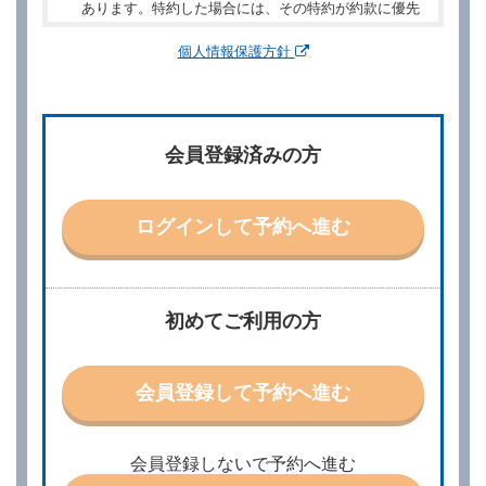
あります。特約した場合には、その特約が約款に優先
するものとします。
個人情報保護方針
第２章／予 約
第２条（予約の申込み）
借受人は、レンタカーを借りるにあたって、約款及び
会員登録済みの方
別に定める料金表等に同意のうえ、別に定める方法に
より、借受開始日時、借受場所、借受期間、返還場
所、運転者、チャイルドシート等付属品の要否、その
他の借受条件（以下「借受条件」といいます。）を明
ログインして予約へ進む
示して予約の申込みを行うことができます。なお、当
社は、電話連絡並びに電子メールによる予約に応じま
すが、予約内容と実際に相違があった場合でも当社は
責任を負わないものとします。
当社は、借受人から予約の申込みがあったときは、原
初めてご利用の方
則として、当社の保有するレンタカーの範囲内で予約
に応ずるものとします。この場合、借受人は、当社が
特に認める場合を除き、別に定める予約申込金を支払
会員登録して予約へ進む
うものとします。
第３条（予約の変更）
借受人は、前条第１項の借受条件を変更しようとする
会員登録しないで予約へ進む
ときは、あらかじめ当社の承諾を受けなければならな