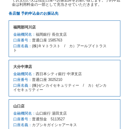
でお支払い又は指定口座へお振込みをお願い致します。予約申込
カーを貸し渡すことができないときは、予約と異なる
金は利用料金の一部として充当させていただきます。
車種クラスのレンタカー（以下「代替レンタカー」と
いいます。）の貸渡しを申し入れることができるもの
各店舗 予約申込金のお振込先
とします。
借受人が前項の申入れを承諾したときは、当社は車種
福岡那珂川店
クラスを除き予約時と同一の借受条件でレンタカー提
携先の代替レンタカーを貸し渡すものとします。な
金融機関名：
福岡銀行 長住支店
お、代替レンタカーの貸渡料金が予約された車種クラ
口座番号：
普通口座 1585763
スの貸渡料金より高くなるときは、予約した車種クラ
口座名義：
(株)ＲＶトラスト / カ）アールブイトラス
スの貸渡料金によるものとし、予約された車種クラス
ト
の貸渡料金より低くなるときは、当該代替レンタカー
の車種クラスの貸渡料金によるものとします。
借受人は、第１項の代替レンタカーの貸渡しの申入れ
大分中津店
を拒絶し、予約を取り消すことができるものとしま
金融機関名：
西日本シティ銀行 中津支店
す。
口座番号：
普通口座 3025210
前項の場合、第１項の貸渡しをすることができない原
口座名義：
(株)ゼンカイセキュリティー / カ）ゼンカ
因が、当社の責に帰する事由によるときには第４条第
イセキュリティー
４項の予約の取消しとして取り扱い、当社は受領済の
予約申込金を返還するものとします。
第３項の場合、第１項の貸渡しをすることができない
山口店
原因が、当社の責に帰さない事由による時には第４条
第５項の予約の取消しとして取り扱い、当社は受領済
金融機関名：
山口銀行 湯田支店
の予約申込金を返還するものとします。
口座番号：
普通預金 5113527
口座名義：
カブシキガイシャアーキス
第６条（免責）