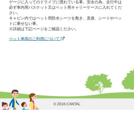
ゲージに入ってのドライブに慣れている事。安全の為、走行中は
借受人は契約後の借受期間の延長はできないものとし
必ず車内用バスケット又はペット用キャリーケースに入れてくだ
ます。
さい。
当社は、借受人又は運転者が前3項に従わない場合
キャビン内ではペット用防水シーツを敷き、直接、シートやベッ
は、貸渡契約の締結を拒絶するとともに、予約を取消
トに乗せない事。
すことができるものとします。なお、この場合の予約
※詳細は下記ページをご確認ください。
申込金等の扱いについては、第4条第5項を適用するも
のとします。
ペット車両のご利用について
第８条（貸渡契約の締結の拒絶）
借受人（運転者）が次の各号のいずれかに該当すると
きは、貸渡契約を締結することができないものとしま
す。
① 貸し渡すレンタカーの運転に必要な運転免許証を
有していないとき、又は運転免許証の提示をせず、
もしくは当社が求めたにもかかわらず、その運転者
の運転免許証の写しの提出に同意しないとき。 ②
酒気を帯びていると認められるとき。
③ 麻薬、覚せい剤、シンナー、危険ドラッグ等によ
る中毒症状等を呈していると認められるとき。
© 2016 CANTAL
④ チャイルドシートがないにもかかわらず６才未満
の幼児を同乗させるとき。
⑤ 指定暴力団若しくは指定暴力団関係団体の構成員
若しくは関係者又はその他の反社会的組織に属して
いる者であると認められるとき。