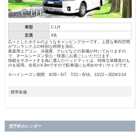
車型
C-LH
定員
4名
広々としたホテルのようなキャンピングカーです。上質な車内空間
がワンランク上の特別な時間を演出。
家庭用エアコン、冷蔵庫、テレビなどの装備が付いておりますの
で、オールシーズン安心・快適にお過ごしいただけます。
快眠をサポートする為に選んだベッドマットは、特殊立体構造のも
のを採用。全長が4.9mですので駐車場にも停めやすいサイズです。
※ハイシーズン期間 4/28～5/7、7/21～8/16、12/22～2024/1/14
標準装備
予約カレンダー