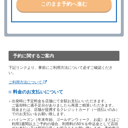
いものとします。
このまま予約へ進む
第４条（予約の取消し等）
借受人は、別に定める方法により予約を取り消すこと
ができます。
借受人が、借受人の都合により予約した借受開始時刻
を１時間以上経過してもレンタカー貸渡契約（以下
「貸渡契約」といいます。）締結手続きに着手しなか
ったときは、予約が取り消されたものとします。
前２項の場合、借受人は、別に定めるところにより予
約取消手数料を当社に支払うものとし、当社は、この
予約に関するご案内
予約取消手数料の支払いがあったときは、受領済の予
約申込金を借受人に返還するものとします。
下記リンクより、事前にご利用方法について必ずご確認くださ
当社の都合により、予約が取り消されたとき、又は貸
い。
渡契約が締結されなかったときは、当社は受領済の予
約申込金を返還するものとします。
ご利用方法について
事故、盗難、不返還、リコール、天災その他の借受人
料金のお支払いについて
若しくは当社のいずれの責にもよらない事由により貸
渡契約が締結されなかったときは、予約は取り消され
出発時に予定料金を店舗にて全額お支払いいただきます。
たものとします。この場合、当社は受領済の予約申込
ご返却時に過不足分がありましたら再度ご精算いただきます。
金を返還するものとします。
現金または、店舗が提携するクレジットカード（一括払いのみ）
でのお支払いをお願い致します。
第５条（代替レンタカー）
ハイシーズン（年末年始、ゴールデンウィーク、お盆）またはご
当社は、借受人から予約のあった車種クラスのレンタ
利用1週間以上ご予約の場合、利用料の50％を申込金として店頭