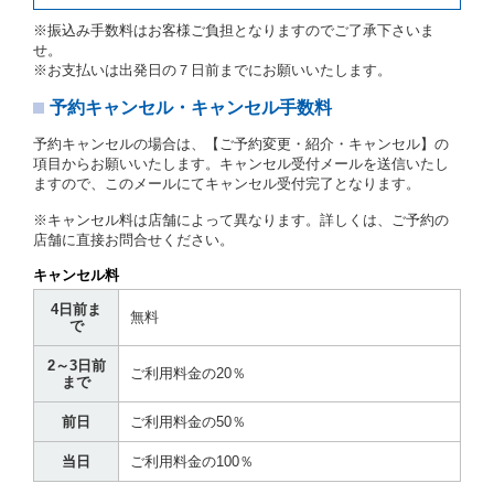
当社及び借受人は、予約が取り消され、又は貸渡契約
※振込み手数料はお客様ご負担となりますのでご了承下さいま
が締結されなかったことについて、第４条及び第５条
せ。
に定める場合を除き、相互に何らの請求をしないもの
※お支払いは出発日の７日前までにお願いいたします。
とします。
予約キャンセル・キャンセル手数料
第３章／貸 渡 し
予約キャンセルの場合は、【ご予約変更・紹介・キャンセル】の
第７条（貸渡契約の締結）
項目からお願いいたします。キャンセル受付メールを送信いたし
ますので、このメールにてキャンセル受付完了となります。
借受人は第２条第１項に定める借受条件を明示し、当
社はこの約款、料金表等により貸渡条件を明示して、
※キャンセル料は店舗によって異なります。詳しくは、ご予約の
貸渡契約を締結するものとします。ただし、貸し渡す
店舗に直接お問合せください。
ことができるレンタカーがない場合又は借受人若しく
は運転者が第８条第１項若しくは第２項各号のいずれ
キャンセル料
かに該当する場合を除きます。
4日前ま
貸渡契約を締結した場合、借受人は当社に第１0条第
無料
で
１項に定める貸渡料金を支払うものとします。
運転者は、貸渡契約の締結にあたり、約款及び細則で
2～3日前
運転者の義務と定められた事項を遵守するものとしま
ご利用料金の20％
まで
す。
当社は、監督官庁の基本通達（注１）に基づき、貸渡
前日
ご利用料金の50％
簿(貸渡原票)及び第１３条第１項に規定する貸渡証に
運転者の氏名、住所、運転免許の種類及び運転免許証
当日
ご利用料金の100％
（注２）の番号を記載し、又は運転者の運転免許証の