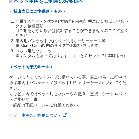
す。
ペット車両をご利用のお客様へ
当社は、貸渡契約の締結にあたり、借受人及び運転者
＜貸出当日にご準備頂くもの＞
に対し、運転免許証のほかに本人確認ができる書類の
提示を求め、及び提出された書類の写しをとることが
同乗するすべての犬の狂犬病予防接種証明及び５種以上混合ワ
あります。
クチン接種証明
当社は、貸渡契約の締結にあたり、借受期間中に借受
（ご用意がない場合は貸出することができませんのでご注意く
ださい。）
人及び運転者と連絡するための携帯電話番号等の告知
車内用バスケット 又はペット用キャリーケース等
を求めます。
※90cm×63cm以内のサイズでお願い致します。
当社は、貸渡契約の締結にあたり、借受人に対し、ク
ペット用防水シーツ
レジットカード若しくは現金による支払いを求め、又
※レンタルも承っております。（１と２セットで1,000円/日）
はその他の支払方法を指定することがあります。
借受人は契約後の借受期間の延長はできないものとし
＜ペット同乗のルール＞
ます。
ゲージに入ってのドライブに慣れている事。安全の為、走行中は
当社は、借受人又は運転者が前3項に従わない場合
必ず車内用バスケット又はペット用キャリーケースに入れてくだ
は、貸渡契約の締結を拒絶するとともに、予約を取消
さい。
すことができるものとします。なお、この場合の予約
キャビン内ではペット用防水シーツを敷き、直接、シートやベッ
申込金等の扱いについては、第4条第5項を適用するも
トに乗せない事。
のとします。
※詳細は下記ページをご確認ください。
第８条（貸渡契約の締結の拒絶）
ペット車両のご利用について
借受人（運転者）が次の各号のいずれかに該当すると
きは、貸渡契約を締結することができないものとしま
す。
① 貸し渡すレンタカーの運転に必要な運転免許証を