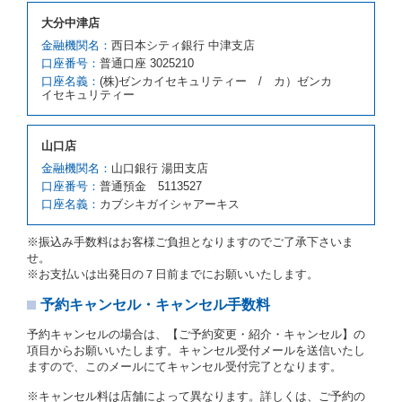
す。
大分中津店
前項の場合、第１項の貸渡しをすることができない原
因が、当社の責に帰する事由によるときには第４条第
金融機関名：
西日本シティ銀行 中津支店
４項の予約の取消しとして取り扱い、当社は受領済の
口座番号：
普通口座 3025210
予約申込金を返還するものとします。
口座名義：
(株)ゼンカイセキュリティー / カ）ゼンカ
第３項の場合、第１項の貸渡しをすることができない
イセキュリティー
原因が、当社の責に帰さない事由による時には第４条
第５項の予約の取消しとして取り扱い、当社は受領済
の予約申込金を返還するものとします。
山口店
第６条（免責）
金融機関名：
山口銀行 湯田支店
口座番号：
普通預金 5113527
当社及び借受人は、予約が取り消され、又は貸渡契約
口座名義：
カブシキガイシャアーキス
が締結されなかったことについて、第４条及び第５条
に定める場合を除き、相互に何らの請求をしないもの
とします。
※振込み手数料はお客様ご負担となりますのでご了承下さいま
せ。
第３章／貸 渡 し
※お支払いは出発日の７日前までにお願いいたします。
予約キャンセル・キャンセル手数料
第７条（貸渡契約の締結）
借受人は第２条第１項に定める借受条件を明示し、当
予約キャンセルの場合は、【ご予約変更・紹介・キャンセル】の
社はこの約款、料金表等により貸渡条件を明示して、
項目からお願いいたします。キャンセル受付メールを送信いたし
貸渡契約を締結するものとします。ただし、貸し渡す
ますので、このメールにてキャンセル受付完了となります。
ことができるレンタカーがない場合又は借受人若しく
は運転者が第８条第１項若しくは第２項各号のいずれ
※キャンセル料は店舗によって異なります。詳しくは、ご予約の