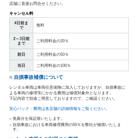
かに該当する場合を除きます。
店舗に直接お問合せください。
貸渡契約を締結した場合、借受人は当社に第１0条第
キャンセル料
１項に定める貸渡料金を支払うものとします。
運転者は、貸渡契約の締結にあたり、約款及び細則で
4日前ま
無料
運転者の義務と定められた事項を遵守するものとしま
で
す。
2～3日前
当社は、監督官庁の基本通達（注１）に基づき、貸渡
ご利用料金の20％
まで
簿(貸渡原票)及び第１３条第１項に規定する貸渡証に
運転者の氏名、住所、運転免許の種類及び運転免許証
前日
ご利用料金の50％
（注２）の番号を記載し、又は運転者の運転免許証の
写しを添付するため、貸渡契約の締結にあたり、借受
当日
ご利用料金の100％
人に対し、借受人の指定する運転者（以下「運転者」
といいます。）の運転免許証の提示を求めるほか、そ
自損事故補償について
の写しの提出を求めることがあります。この場合、借
受人は、自己が運転者であるときは自己の運転免許証
レンタル車両は車両任意保険に加入しておりますが、自損事故に
を提示し、
借受人と運転者が異なるときはその運転者
よる車両の修理等にかかる費用は補償対象外となります。
の運転免許証を提示
するものとします。
下記内容で別途ご用意しておりますので、ご確認ください。
注１）監督官庁の基本通達とは、国土交通省自動車
交通局長通達「レンタカーに関する基本通達」（自
安心パック：費用は各店舗の詳細情報をご覧ください。
旅第138号 平成7年6月13日）の２．(10)及び(11)の
ことをいいます。
免責分を保証致いたします。
注２）運転免許証とは、道路交通法第９２条に規定
自損事故における車両修理費用の50％を弊社が補償いたしま
される運転免許証のうち、道路交通法施行規則第１
す。
９条別記様式第１４の書式の運転免許証をいいま