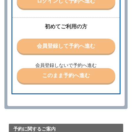
ログインして予約へ進む
責任を負わないものとします。
当社は、借受人から予約の申込みがあったときは、原
則として、当社の保有するレンタカーの範囲内で予約
に応ずるものとします。この場合、借受人は、当社が
初めてご利用の方
特に認める場合を除き、別に定める予約申込金を支払
うものとします。
第３条（予約の変更）
会員登録して予約へ進む
借受人は、前条第１項の借受条件を変更しようとする
ときは、あらかじめ当社の承諾を受けなければならな
いものとします。
会員登録しないで予約へ進む
第４条（予約の取消し等）
このまま予約へ進む
借受人は、別に定める方法により予約を取り消すこと
ができます。
借受人が、借受人の都合により予約した借受開始時刻
を１時間以上経過してもレンタカー貸渡契約（以下
「貸渡契約」といいます。）締結手続きに着手しなか
ったときは、予約が取り消されたものとします。
前２項の場合、借受人は、別に定めるところにより予
約取消手数料を当社に支払うものとし、当社は、この
予約取消手数料の支払いがあったときは、受領済の予
約申込金を借受人に返還するものとします。
予約に関するご案内
当社の都合により、予約が取り消されたとき、又は貸