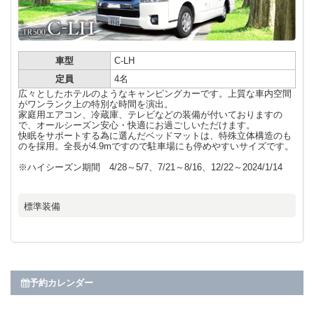
車型
C-LH
定員
4名
広々としたホテルのようなキャンピングカーです。上質な車内空間
がワンランク上の特別な時間を演出。
家庭用エアコン、冷蔵庫、テレビなどの装備が付いておりますの
で、オールシーズン安心・快適にお過ごしいただけます。
快眠をサポートする為に選んだベッドマットは、特殊立体構造のも
のを採用。全長が4.9mですので駐車場にも停めやすいサイズです。
※ハイシーズン期間 4/28～5/7、7/21～8/16、12/22～2024/1/14
標準装備
予約カレンダー