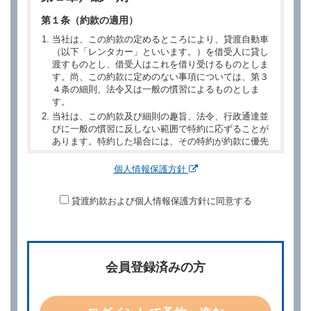
第１条（約款の適用）
当社は、この約款の定めるところにより、貸渡自動車
（以下「レンタカー」といいます。）を借受人に貸し
渡すものとし、借受人はこれを借り受けるものとしま
す。尚、この約款に定めのない事項については、第３
４条の細則、法令又は一般の慣習によるものとしま
す。
当社は、この約款及び細則の趣旨、法令、行政通達並
びに一般の慣習に反しない範囲で特約に応ずることが
あります。特約した場合には、その特約が約款に優先
するものとします。
個人情報保護方針
第２章／予 約
貸渡約款および個人情報保護方針に同意する
第２条（予約の申込み）
借受人は、レンタカーを借りるにあたって、約款及び
別に定める料金表等に同意のうえ、別に定める方法に
より、借受開始日時、借受場所、借受期間、返還場
所、運転者、チャイルドシート等付属品の要否、その
会員登録済みの方
他の借受条件（以下「借受条件」といいます。）を明
示して予約の申込みを行うことができます。なお、当
社は、電話連絡並びに電子メールによる予約に応じま
すが、予約内容と実際に相違があった場合でも当社は