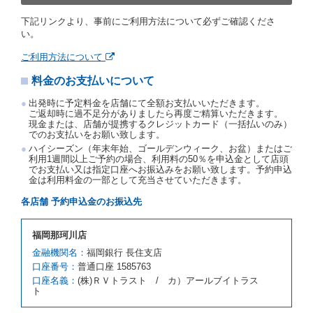
渡契約が締結されなかったときは、当社は受領済の予
下記リンクより、事前にご利用方法について必ずご確認くださ
約申込金を返還するものとします。
い。
事故、盗難、不返還、リコール、天災その他の借受人
若しくは当社のいずれの責にもよらない事由により貸
ご利用方法について
渡契約が締結されなかったときは、予約は取り消され
たものとします。この場合、当社は受領済の予約申込
料金のお支払いについて
金を返還するものとします。
出発時に予定料金を店舗にて全額お支払いいただきます。
第５条（代替レンタカー）
ご返却時に過不足分がありましたら再度ご精算いただきます。
現金または、店舗が提携するクレジットカード（一括払いのみ）
当社は、借受人から予約のあった車種クラスのレンタ
でのお支払いをお願い致します。
カーを貸し渡すことができないときは、予約と異なる
ハイシーズン（年末年始、ゴールデンウィーク、お盆）またはご
車種クラスのレンタカー（以下「代替レンタカー」と
利用1週間以上ご予約の場合、利用料の50％を申込金として店頭
いいます。）の貸渡しを申し入れることができるもの
でお支払い又は指定口座へお振込みをお願い致します。予約申込
とします。
金は利用料金の一部として充当させていただきます。
借受人が前項の申入れを承諾したときは、当社は車種
各店舗 予約申込金のお振込先
クラスを除き予約時と同一の借受条件でレンタカー提
携先の代替レンタカーを貸し渡すものとします。な
お、代替レンタカーの貸渡料金が予約された車種クラ
福岡那珂川店
スの貸渡料金より高くなるときは、予約した車種クラ
金融機関名：
福岡銀行 長住支店
スの貸渡料金によるものとし、予約された車種クラス
口座番号：
の貸渡料金より低くなるときは、当該代替レンタカー
普通口座 1585763
の車種クラスの貸渡料金によるものとします。
口座名義：
(株)ＲＶトラスト / カ）アールブイトラス
ト
借受人は、第１項の代替レンタカーの貸渡しの申入れ
を拒絶し、予約を取り消すことができるものとしま