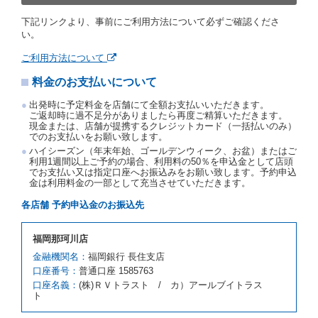
渡契約が締結されなかったときは、当社は受領済の予
下記リンクより、事前にご利用方法について必ずご確認くださ
約申込金を返還するものとします。
い。
事故、盗難、不返還、リコール、天災その他の借受人
若しくは当社のいずれの責にもよらない事由により貸
ご利用方法について
渡契約が締結されなかったときは、予約は取り消され
たものとします。この場合、当社は受領済の予約申込
料金のお支払いについて
金を返還するものとします。
出発時に予定料金を店舗にて全額お支払いいただきます。
第５条（代替レンタカー）
ご返却時に過不足分がありましたら再度ご精算いただきます。
現金または、店舗が提携するクレジットカード（一括払いのみ）
当社は、借受人から予約のあった車種クラスのレンタ
でのお支払いをお願い致します。
カーを貸し渡すことができないときは、予約と異なる
ハイシーズン（年末年始、ゴールデンウィーク、お盆）またはご
車種クラスのレンタカー（以下「代替レンタカー」と
利用1週間以上ご予約の場合、利用料の50％を申込金として店頭
いいます。）の貸渡しを申し入れることができるもの
でお支払い又は指定口座へお振込みをお願い致します。予約申込
とします。
金は利用料金の一部として充当させていただきます。
借受人が前項の申入れを承諾したときは、当社は車種
各店舗 予約申込金のお振込先
クラスを除き予約時と同一の借受条件でレンタカー提
携先の代替レンタカーを貸し渡すものとします。な
お、代替レンタカーの貸渡料金が予約された車種クラ
福岡那珂川店
スの貸渡料金より高くなるときは、予約した車種クラ
金融機関名：
福岡銀行 長住支店
スの貸渡料金によるものとし、予約された車種クラス
口座番号：
の貸渡料金より低くなるときは、当該代替レンタカー
普通口座 1585763
の車種クラスの貸渡料金によるものとします。
口座名義：
(株)ＲＶトラスト / カ）アールブイトラス
ト
借受人は、第１項の代替レンタカーの貸渡しの申入れ
を拒絶し、予約を取り消すことができるものとしま