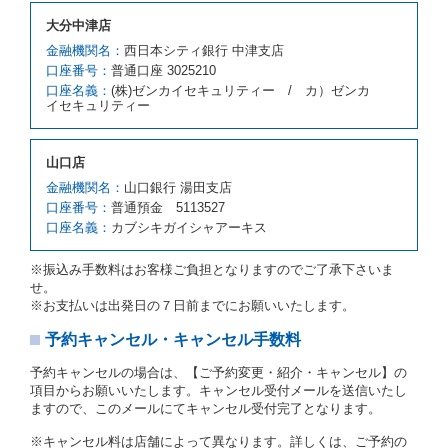
す。
大分中津店
前項の場合、第１項の貸渡しをすることができない原
因が、当社の責に帰する事由によるときには第４条第
金融機関名：
西日本シティ銀行 中津支店
４項の予約の取消しとして取り扱い、当社は受領済の
口座番号：
普通口座 3025210
予約申込金を返還するものとします。
口座名義：
(株)ゼンカイセキュリティー / カ）ゼンカ
第３項の場合、第１項の貸渡しをすることができない
イセキュリティー
原因が、当社の責に帰さない事由による時には第４条
第５項の予約の取消しとして取り扱い、当社は受領済
の予約申込金を返還するものとします。
山口店
第６条（免責）
金融機関名：
山口銀行 湯田支店
口座番号：
普通預金 5113527
当社及び借受人は、予約が取り消され、又は貸渡契約
口座名義：
カブシキガイシャアーキス
が締結されなかったことについて、第４条及び第５条
に定める場合を除き、相互に何らの請求をしないもの
とします。
※振込み手数料はお客様ご負担となりますのでご了承下さいま
せ。
第３章／貸 渡 し
※お支払いは出発日の７日前までにお願いいたします。
予約キャンセル・キャンセル手数料
第７条（貸渡契約の締結）
借受人は第２条第１項に定める借受条件を明示し、当
予約キャンセルの場合は、【ご予約変更・紹介・キャンセル】の
社はこの約款、料金表等により貸渡条件を明示して、
項目からお願いいたします。キャンセル受付メールを送信いたし
貸渡契約を締結するものとします。ただし、貸し渡す
ますので、このメールにてキャンセル受付完了となります。
ことができるレンタカーがない場合又は借受人若しく
は運転者が第８条第１項若しくは第２項各号のいずれ
※キャンセル料は店舗によって異なります。詳しくは、ご予約の