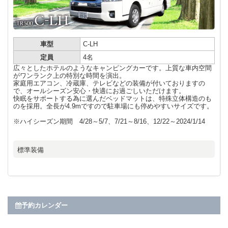
車型
C-LH
定員
4名
広々としたホテルのようなキャンピングカーです。上質な車内空間
がワンランク上の特別な時間を演出。
家庭用エアコン、冷蔵庫、テレビなどの装備が付いておりますの
で、オールシーズン安心・快適にお過ごしいただけます。
快眠をサポートする為に選んだベッドマットは、特殊立体構造のも
のを採用。全長が4.9mですので駐車場にも停めやすいサイズです。
※ハイシーズン期間 4/28～5/7、7/21～8/16、12/22～2024/1/14
標準装備
予約カレンダー