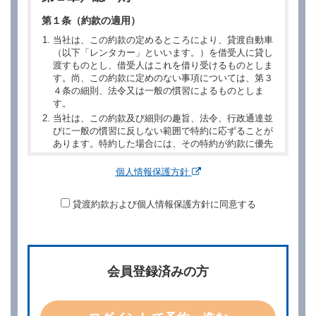
第１条（約款の適用）
当社は、この約款の定めるところにより、貸渡自動車
（以下「レンタカー」といいます。）を借受人に貸し
渡すものとし、借受人はこれを借り受けるものとしま
す。尚、この約款に定めのない事項については、第３
４条の細則、法令又は一般の慣習によるものとしま
す。
当社は、この約款及び細則の趣旨、法令、行政通達並
びに一般の慣習に反しない範囲で特約に応ずることが
あります。特約した場合には、その特約が約款に優先
するものとします。
個人情報保護方針
第２章／予 約
貸渡約款および個人情報保護方針に同意する
第２条（予約の申込み）
借受人は、レンタカーを借りるにあたって、約款及び
別に定める料金表等に同意のうえ、別に定める方法に
より、借受開始日時、借受場所、借受期間、返還場
所、運転者、チャイルドシート等付属品の要否、その
会員登録済みの方
他の借受条件（以下「借受条件」といいます。）を明
示して予約の申込みを行うことができます。なお、当
社は、電話連絡並びに電子メールによる予約に応じま
すが、予約内容と実際に相違があった場合でも当社は