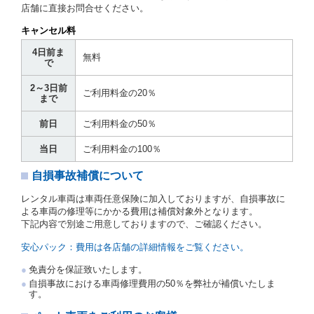
かに該当する場合を除きます。
店舗に直接お問合せください。
貸渡契約を締結した場合、借受人は当社に第１0条第
キャンセル料
１項に定める貸渡料金を支払うものとします。
運転者は、貸渡契約の締結にあたり、約款及び細則で
4日前ま
無料
運転者の義務と定められた事項を遵守するものとしま
で
す。
2～3日前
当社は、監督官庁の基本通達（注１）に基づき、貸渡
ご利用料金の20％
まで
簿(貸渡原票)及び第１３条第１項に規定する貸渡証に
運転者の氏名、住所、運転免許の種類及び運転免許証
前日
ご利用料金の50％
（注２）の番号を記載し、又は運転者の運転免許証の
写しを添付するため、貸渡契約の締結にあたり、借受
当日
ご利用料金の100％
人に対し、借受人の指定する運転者（以下「運転者」
といいます。）の運転免許証の提示を求めるほか、そ
自損事故補償について
の写しの提出を求めることがあります。この場合、借
受人は、自己が運転者であるときは自己の運転免許証
レンタル車両は車両任意保険に加入しておりますが、自損事故に
を提示し、
借受人と運転者が異なるときはその運転者
よる車両の修理等にかかる費用は補償対象外となります。
の運転免許証を提示
するものとします。
下記内容で別途ご用意しておりますので、ご確認ください。
注１）監督官庁の基本通達とは、国土交通省自動車
交通局長通達「レンタカーに関する基本通達」（自
安心パック：費用は各店舗の詳細情報をご覧ください。
旅第138号 平成7年6月13日）の２．(10)及び(11)の
ことをいいます。
免責分を保証致いたします。
注２）運転免許証とは、道路交通法第９２条に規定
自損事故における車両修理費用の50％を弊社が補償いたしま
される運転免許証のうち、道路交通法施行規則第１
す。
９条別記様式第１４の書式の運転免許証をいいま