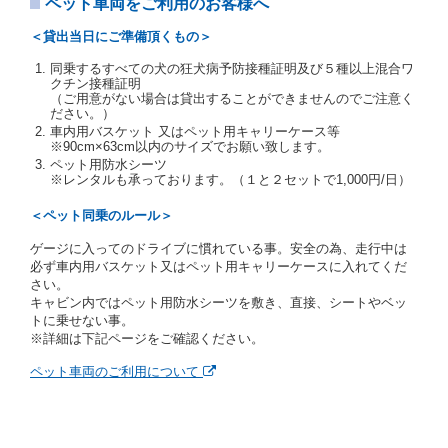
す。
ペット車両をご利用のお客様へ
当社は、貸渡契約の締結にあたり、借受人及び運転者
＜貸出当日にご準備頂くもの＞
に対し、運転免許証のほかに本人確認ができる書類の
提示を求め、及び提出された書類の写しをとることが
同乗するすべての犬の狂犬病予防接種証明及び５種以上混合ワ
あります。
クチン接種証明
当社は、貸渡契約の締結にあたり、借受期間中に借受
（ご用意がない場合は貸出することができませんのでご注意く
ださい。）
人及び運転者と連絡するための携帯電話番号等の告知
車内用バスケット 又はペット用キャリーケース等
を求めます。
※90cm×63cm以内のサイズでお願い致します。
当社は、貸渡契約の締結にあたり、借受人に対し、ク
ペット用防水シーツ
レジットカード若しくは現金による支払いを求め、又
※レンタルも承っております。（１と２セットで1,000円/日）
はその他の支払方法を指定することがあります。
借受人は契約後の借受期間の延長はできないものとし
＜ペット同乗のルール＞
ます。
ゲージに入ってのドライブに慣れている事。安全の為、走行中は
当社は、借受人又は運転者が前3項に従わない場合
必ず車内用バスケット又はペット用キャリーケースに入れてくだ
は、貸渡契約の締結を拒絶するとともに、予約を取消
さい。
すことができるものとします。なお、この場合の予約
キャビン内ではペット用防水シーツを敷き、直接、シートやベッ
申込金等の扱いについては、第4条第5項を適用するも
トに乗せない事。
のとします。
※詳細は下記ページをご確認ください。
第８条（貸渡契約の締結の拒絶）
ペット車両のご利用について
借受人（運転者）が次の各号のいずれかに該当すると
きは、貸渡契約を締結することができないものとしま
す。
① 貸し渡すレンタカーの運転に必要な運転免許証を