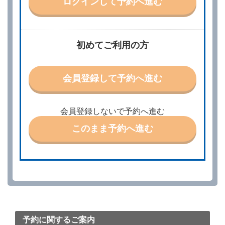
ログインして予約へ進む
責任を負わないものとします。
当社は、借受人から予約の申込みがあったときは、原
則として、当社の保有するレンタカーの範囲内で予約
に応ずるものとします。この場合、借受人は、当社が
初めてご利用の方
特に認める場合を除き、別に定める予約申込金を支払
うものとします。
第３条（予約の変更）
会員登録して予約へ進む
借受人は、前条第１項の借受条件を変更しようとする
ときは、あらかじめ当社の承諾を受けなければならな
いものとします。
会員登録しないで予約へ進む
第４条（予約の取消し等）
このまま予約へ進む
借受人は、別に定める方法により予約を取り消すこと
ができます。
借受人が、借受人の都合により予約した借受開始時刻
を１時間以上経過してもレンタカー貸渡契約（以下
「貸渡契約」といいます。）締結手続きに着手しなか
ったときは、予約が取り消されたものとします。
前２項の場合、借受人は、別に定めるところにより予
約取消手数料を当社に支払うものとし、当社は、この
予約取消手数料の支払いがあったときは、受領済の予
約申込金を借受人に返還するものとします。
予約に関するご案内
当社の都合により、予約が取り消されたとき、又は貸