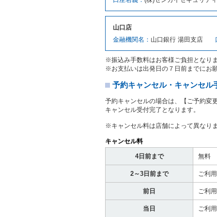
許の種類及び運転免許証（
対し、借受人の指定する運
ます。この場合、借受人は
山口店
許証を提示
するものとしま
注１）監督官庁の基本通達
金融機関名：
山口銀行 湯田支店
２．(10)及び(11)のこと
注２）運転免許証とは、道
※振込み手数料はお客様ご負担となり
転免許証をいいます。
※お支払いは出発日の７日前までにお
当社は、貸渡契約の締結に
書類の写しをとることがあ
予約キャンセル・キャンセル
当社は、貸渡契約の締結に
予約キャンセルの場合は、【ご予約変
当社は、貸渡契約の締結に
キャンセル受付完了となります。
ることがあります。
借受人は契約後の借受期間
※キャンセル料は店舗によって異なり
当社は、借受人又は運転者
なお、この場合の予約申込金
キャンセル料
第８条（貸渡契約の締結の拒
4日前まで
無料
借受人（運転者）が次の各
2～3日前まで
ご利用
① 貸し渡すレンタカーの
わらず、その運転者の運転
前日
ご利用
③ 麻薬、覚せい剤、シン
④ チャイルドシートがな
当日
ご利用
⑤ 指定暴力団若しくは指