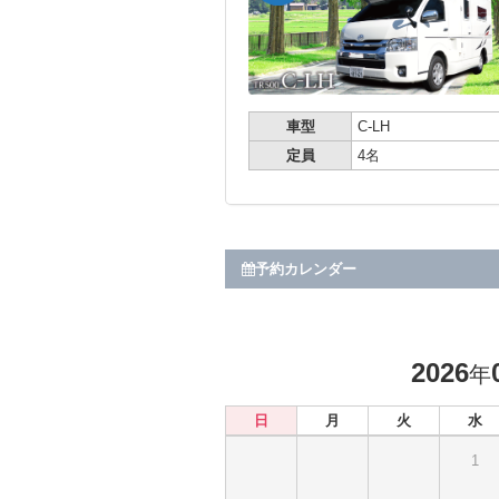
車型
C-LH
定員
4名
予約カレンダー
2026
年
日
月
火
水
1