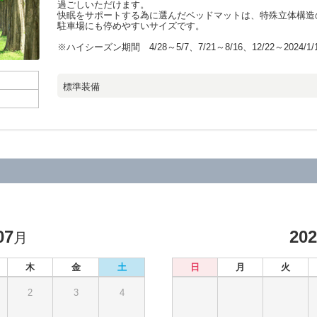
過ごしいただけます。
快眠をサポートする為に選んだベッドマットは、特殊立体構造の
駐車場にも停めやすいサイズです。
※ハイシーズン期間 4/28～5/7、7/21～8/16、12/22～2024/1/
標準装備
07
20
月
木
金
土
日
月
火
2
3
4