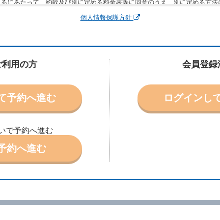
りるにあたって、約款及び別に定める料金表等に同意のうえ、別に定める方法
運転者、チャイルドシート等付属品の要否、その他の借受条件（以下「借受条
個人情報保護方針
できます。なお、当社は、電話連絡並びに電子メールによる予約に応じますが
わないものとします。
申込みがあったときは、原則として、当社の保有するレンタカーの範囲内で予
に認める場合を除き、別に定める予約申込金を支払うものとします。
ご利用の方
会員登録
受条件を変更しようとするときは、あらかじめ当社の承諾を受けなければなら
て予約へ進む
ログインし
により予約を取り消すことができます。
より予約した借受開始時刻を１時間以上経過してもレンタカー貸渡契約（以下
ときは、予約が取り消されたものとします。
いで予約へ進む
別に定めるところにより予約取消手数料を当社に支払うものとし、当社は、こ
申込金を借受人に返還するものとします。
予約へ進む
取り消されたとき、又は貸渡契約が締結されなかったときは、当社は受領済の
ール、天災その他の借受人若しくは当社のいずれの責にもよらない事由により
ものとします。この場合、当社は受領済の予約申込金を返還するものとします
あった車種クラスのレンタカーを貸し渡すことができないときは、予約と異な
います。）の貸渡しを申し入れることができるものとします。