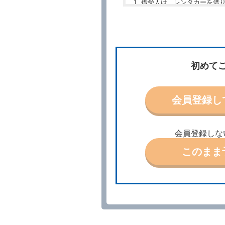
借受人は、レンタカーを借
所、借受期間、返還場所、
予約の申込みを行うことが
た場合でも当社は責任を負
当社は、借受人から予約の
場合、借受人は、当社が特
第３条（予約の変更）
初めて
借受人は、前条第１項の借
第４条（予約の取消し等）
会員登録し
借受人は、別に定める方法
借受人が、借受人の都合に
結手続きに着手しなかった
会員登録しな
前２項の場合、借受人は、
ったときは、受領済の予約
このまま
当社の都合により、予約が
ます。
事故、盗難、不返還、リコ
きは、予約は取り消された
第５条（代替レンタカー）
当社は、借受人から予約の
下「代替レンタカー」とい