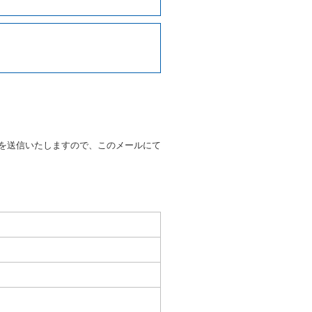
契約の締結にあたり、借受人に
写しの提出を求めることがあり
なるときはその運転者の運転免
38号 平成7年6月13日）の
９条別記様式第１４の書式の運
の提示を求め、及び提出された
知を求めます。
を送信いたしますので、このメールにて
又はその他の支払方法を指定す
すことができるものとします。
ます。
もしくは当社が求めたにもかか
とき。
いる者であると認められると