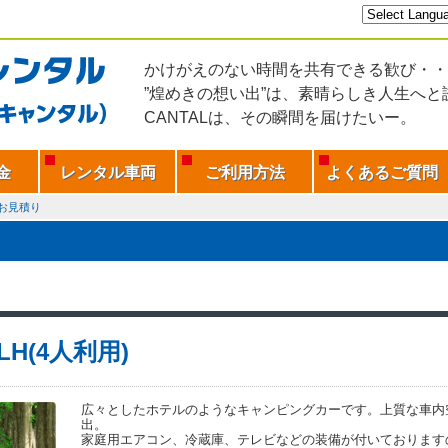
かけがえのない時間を共有できる歓び・・
”煌めきの想い出”は、素晴らしき人生へと
CANTALは、その瞬間を届けたいー。
金
レンタル車両
ご利用方法
よくあるご質問
お見積り
-LH(4人利用)
広々としたホテルのようなキャンピングカーです。上質な車内
出。
家庭用エアコン、冷蔵庫、テレビなどの装備が付いております