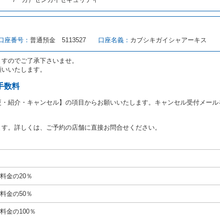
注２）の番号を記載し、又は運転者の運転免許証の写しを添付するため、貸渡
転者（以下「運転者」といいます。）の運転免許証の提示を求めるほか、その
、自己が運転者であるときは自己の運転免許証を提示し、
借受人と運転者が異
す。
とは、国土交通省自動車交通局長通達「レンタカーに関する基本通達」（自旅第1
口座番号：
普通預金 5113527
口座名義：
カブシキガイシャアーキス
をいいます。
路交通法第９２条に規定される運転免許証のうち、道路交通法施行規則第１
ますのでご了承下さいませ。
願いいたします。
あたり、借受人及び運転者に対し、運転免許証のほかに本人確認ができる書類
ります。
手数料
あたり、借受期間中に借受人及び運転者と連絡するための携帯電話番号等の告
更・紹介・キャンセル】の項目からお願いいたします。キャンセル受付メール
あたり、借受人に対し、クレジットカード若しくは現金による支払いを求め、
の延長はできないものとします。
ます。詳しくは、ご予約の店舗に直接お問合せください。
が前3項に従わない場合は、貸渡契約の締結を拒絶するとともに、予約を取消
等の扱いについては、第4条第5項を適用するものとします。
絶）
号のいずれかに該当するときは、貸渡契約を締結することができないものとし
料金の20％
運転に必要な運転免許証を有していないとき、又は運転免許証の提示をせず、
免許証の写しの提出に同意しないとき。 ② 酒気を帯びていると認められる
料金の50％
ナー、危険ドラッグ等による中毒症状等を呈していると認められるとき。
いにもかかわらず６才未満の幼児を同乗させるとき。
料金の100％
定暴力団関係団体の構成員若しくは関係者又はその他の反社会的組織に属して