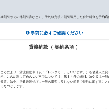
長期割引やその他割引券など）、予約確定後に割引適用した合計料金を予約店
事前に必ずご確認ください
貸渡約款（ 契約条項 ）
ところにより、貸渡自動車（以下「レンタカー」といいます。）を借受人に貸
。尚、この約款に定めのない事項については、第３４条の細則、法令又は一般
の趣旨、法令、行政通達並びに一般の慣習に反しない範囲で特約に応ずること
するものとします。