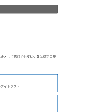
提携先の代替レンタカーを貸し
きは、予約した車種クラスの貸
種クラスの貸渡料金によるもの
す。
第４項の予約の取消しとして取
条第５項の予約の取消しとして
条に定める場合を除き、相互に
込金として店頭でお支払い又は指定口座
、貸渡契約を締結するものとし
ルブイトラスト
しくは第２項各号のいずれかに
ます。
に運転者の氏名、住所、運転免