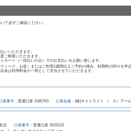
諾したときは、当社は車種クラスを除き予約時と同一の借受条件でレンタカー
代替レンタカーの貸渡料金が予約された車種クラスの貸渡料金より高くなると
約された車種クラスの貸渡料金より低くなるときは、当該代替レンタカーの車
ついて必ずご確認ください。
ンタカーの貸渡しの申入れを拒絶し、予約を取り消すことができるものとしま
しをすることができない原因が、当社の責に帰する事由によるときには第４条
約申込金を返還するものとします。
渡しをすることができない原因が、当社の責に帰さない事由による時には第４
予約申込金を返還するものとします。
支払いいただきます。
再度ご精算いただきます。
ットカード（一括払いのみ）でのお支払いをお願い致します。
取り消され、又は貸渡契約が締結されなかったことについて、第４条及び第５
ウィーク、お盆）またはご利用1週間以上ご予約の場合、利用料の50％を申
します。
申込金は利用料金の一部として充当させていただきます。
める借受条件を明示し、当社はこの約款、料金表等により貸渡条件を明示して
口座番号：
普通口座 1585763
口座名義：
(株)ＲＶトラスト / カ）アー
とができるレンタカーがない場合又は借受人若しくは運転者が第８条第１項若
借受人は当社に第１0条第１項に定める貸渡料金を支払うものとします。
にあたり、約款及び細則で運転者の義務と定められた事項を遵守するものとし
支店
口座番号：
普通口座 3025210
（注１）に基づき、貸渡簿(貸渡原票)及び第１３条第１項に規定する貸渡証
ィー / カ）ゼンカイセキュリティー