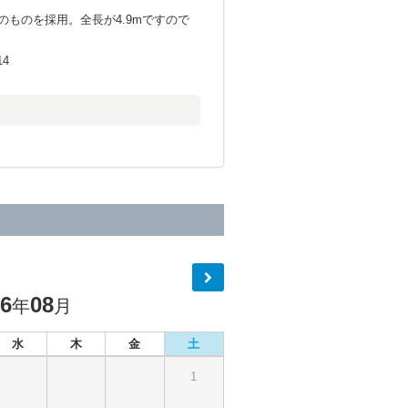
ものを採用。全長が4.9mですので
14
26
08
年
月
水
木
金
土
1