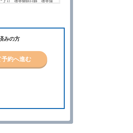
により、借受開始日時、借受場
件」といいます。）を明示して
、予約内容と実際に相違があっ
約に応ずるものとします。この
済みの方
ないものとします。
て予約へ進む
「貸渡契約」といいます。）締
の予約取消手数料の支払いがあ
予約申込金を返還するものとし
貸渡契約が締結されなかったと
。
る車種クラスのレンタカー（以