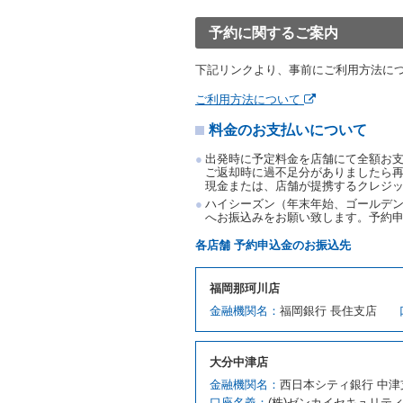
借受人が前項の申入れを承
渡すものとします。なお、
予約に関するご案内
渡料金によるものとし、予
とします。
下記リンクより、事前にご利用方法に
借受人は、第１項の代替レ
前項の場合、第１項の貸渡
ご利用方法について
り扱い、当社は受領済の予
料金のお支払いについて
第３項の場合、第１項の貸
取り扱い、当社は受領済の
出発時に予定料金を店舗にて全額お
第６条（免責）
ご返却時に過不足分がありましたら
現金または、店舗が提携するクレジ
当社及び借受人は、予約が
ハイシーズン（年末年始、ゴールデン
何らの請求をしないものと
へお振込みをお願い致します。予約
第３章／貸 渡 し
各店舗 予約申込金のお振込先
第７条（貸渡契約の締結）
福岡那珂川店
借受人は第２条第１項に定
金融機関名：
福岡銀行 長住支店
ます。ただし、貸し渡すこ
該当する場合を除きます。
貸渡契約を締結した場合、
大分中津店
運転者は、貸渡契約の締結
金融機関名：
西日本シティ銀行 中津
当社は、監督官庁の基本通達
口座名義：
(株)ゼンカイセキュリテ