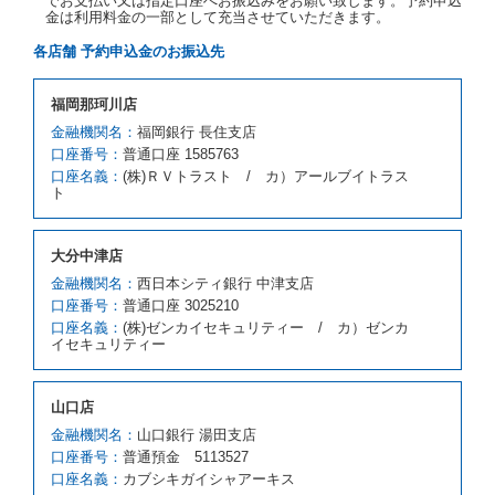
でお支払い又は指定口座へお振込みをお願い致します。予約申込
カーを貸し渡すことができないときは、予約と異なる
金は利用料金の一部として充当させていただきます。
車種クラスのレンタカー（以下「代替レンタカー」と
いいます。）の貸渡しを申し入れることができるもの
各店舗 予約申込金のお振込先
とします。
借受人が前項の申入れを承諾したときは、当社は車種
福岡那珂川店
クラスを除き予約時と同一の借受条件でレンタカー提
携先の代替レンタカーを貸し渡すものとします。な
金融機関名：
福岡銀行 長住支店
お、代替レンタカーの貸渡料金が予約された車種クラ
口座番号：
普通口座 1585763
スの貸渡料金より高くなるときは、予約した車種クラ
口座名義：
(株)ＲＶトラスト / カ）アールブイトラス
スの貸渡料金によるものとし、予約された車種クラス
ト
の貸渡料金より低くなるときは、当該代替レンタカー
の車種クラスの貸渡料金によるものとします。
借受人は、第１項の代替レンタカーの貸渡しの申入れ
大分中津店
を拒絶し、予約を取り消すことができるものとしま
金融機関名：
西日本シティ銀行 中津支店
す。
口座番号：
普通口座 3025210
前項の場合、第１項の貸渡しをすることができない原
口座名義：
(株)ゼンカイセキュリティー / カ）ゼンカ
因が、当社の責に帰する事由によるときには第４条第
イセキュリティー
４項の予約の取消しとして取り扱い、当社は受領済の
予約申込金を返還するものとします。
第３項の場合、第１項の貸渡しをすることができない
山口店
原因が、当社の責に帰さない事由による時には第４条
第５項の予約の取消しとして取り扱い、当社は受領済
金融機関名：
山口銀行 湯田支店
の予約申込金を返還するものとします。
口座番号：
普通預金 5113527
口座名義：
カブシキガイシャアーキス
第６条（免責）