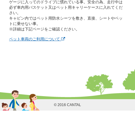
ゲージに入ってのドライブに慣れている事。安全の為、走行中は
借受人は契約後の借受期間の延長はできないものとし
必ず車内用バスケット又はペット用キャリーケースに入れてくだ
ます。
さい。
当社は、借受人又は運転者が前3項に従わない場合
キャビン内ではペット用防水シーツを敷き、直接、シートやベッ
は、貸渡契約の締結を拒絶するとともに、予約を取消
トに乗せない事。
すことができるものとします。なお、この場合の予約
※詳細は下記ページをご確認ください。
申込金等の扱いについては、第4条第5項を適用するも
のとします。
ペット車両のご利用について
第８条（貸渡契約の締結の拒絶）
借受人（運転者）が次の各号のいずれかに該当すると
きは、貸渡契約を締結することができないものとしま
す。
① 貸し渡すレンタカーの運転に必要な運転免許証を
有していないとき、又は運転免許証の提示をせず、
もしくは当社が求めたにもかかわらず、その運転者
の運転免許証の写しの提出に同意しないとき。 ②
酒気を帯びていると認められるとき。
③ 麻薬、覚せい剤、シンナー、危険ドラッグ等によ
る中毒症状等を呈していると認められるとき。
© 2016 CANTAL
④ チャイルドシートがないにもかかわらず６才未満
の幼児を同乗させるとき。
⑤ 指定暴力団若しくは指定暴力団関係団体の構成員
若しくは関係者又はその他の反社会的組織に属して
いる者であると認められるとき。