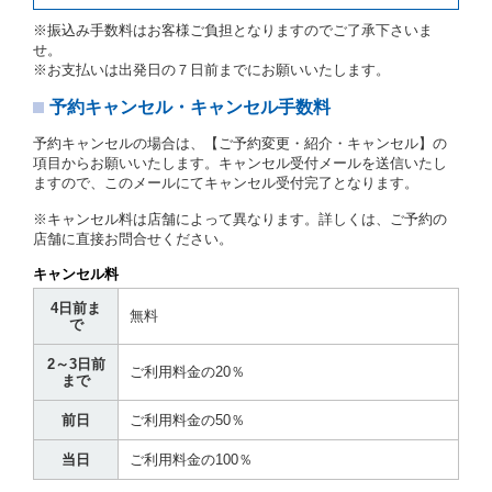
当社及び借受人は、予約が取り消され、又は貸渡契約
※振込み手数料はお客様ご負担となりますのでご了承下さいま
が締結されなかったことについて、第４条及び第５条
せ。
に定める場合を除き、相互に何らの請求をしないもの
※お支払いは出発日の７日前までにお願いいたします。
とします。
予約キャンセル・キャンセル手数料
第３章／貸 渡 し
予約キャンセルの場合は、【ご予約変更・紹介・キャンセル】の
第７条（貸渡契約の締結）
項目からお願いいたします。キャンセル受付メールを送信いたし
ますので、このメールにてキャンセル受付完了となります。
借受人は第２条第１項に定める借受条件を明示し、当
社はこの約款、料金表等により貸渡条件を明示して、
※キャンセル料は店舗によって異なります。詳しくは、ご予約の
貸渡契約を締結するものとします。ただし、貸し渡す
店舗に直接お問合せください。
ことができるレンタカーがない場合又は借受人若しく
は運転者が第８条第１項若しくは第２項各号のいずれ
キャンセル料
かに該当する場合を除きます。
4日前ま
貸渡契約を締結した場合、借受人は当社に第１0条第
無料
で
１項に定める貸渡料金を支払うものとします。
運転者は、貸渡契約の締結にあたり、約款及び細則で
2～3日前
運転者の義務と定められた事項を遵守するものとしま
ご利用料金の20％
まで
す。
当社は、監督官庁の基本通達（注１）に基づき、貸渡
前日
ご利用料金の50％
簿(貸渡原票)及び第１３条第１項に規定する貸渡証に
運転者の氏名、住所、運転免許の種類及び運転免許証
当日
ご利用料金の100％
（注２）の番号を記載し、又は運転者の運転免許証の