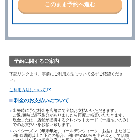
いものとします。
このまま予約へ進む
第４条（予約の取消し等）
借受人は、別に定める方法により予約を取り消すこと
ができます。
借受人が、借受人の都合により予約した借受開始時刻
を１時間以上経過してもレンタカー貸渡契約（以下
「貸渡契約」といいます。）締結手続きに着手しなか
ったときは、予約が取り消されたものとします。
前２項の場合、借受人は、別に定めるところにより予
約取消手数料を当社に支払うものとし、当社は、この
予約に関するご案内
予約取消手数料の支払いがあったときは、受領済の予
約申込金を借受人に返還するものとします。
下記リンクより、事前にご利用方法について必ずご確認くださ
当社の都合により、予約が取り消されたとき、又は貸
い。
渡契約が締結されなかったときは、当社は受領済の予
約申込金を返還するものとします。
ご利用方法について
事故、盗難、不返還、リコール、天災その他の借受人
料金のお支払いについて
若しくは当社のいずれの責にもよらない事由により貸
渡契約が締結されなかったときは、予約は取り消され
出発時に予定料金を店舗にて全額お支払いいただきます。
たものとします。この場合、当社は受領済の予約申込
ご返却時に過不足分がありましたら再度ご精算いただきます。
金を返還するものとします。
現金または、店舗が提携するクレジットカード（一括払いのみ）
でのお支払いをお願い致します。
第５条（代替レンタカー）
ハイシーズン（年末年始、ゴールデンウィーク、お盆）またはご
当社は、借受人から予約のあった車種クラスのレンタ
利用1週間以上ご予約の場合、利用料の50％を申込金として店頭