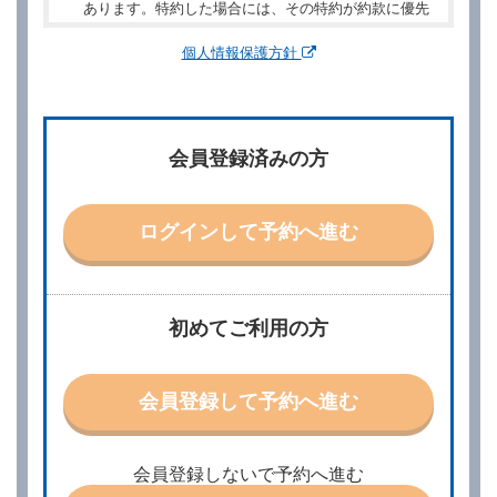
あります。特約した場合には、その特約が約款に優先
するものとします。
個人情報保護方針
第２章／予 約
第２条（予約の申込み）
借受人は、レンタカーを借りるにあたって、約款及び
会員登録済みの方
別に定める料金表等に同意のうえ、別に定める方法に
より、借受開始日時、借受場所、借受期間、返還場
所、運転者、チャイルドシート等付属品の要否、その
他の借受条件（以下「借受条件」といいます。）を明
ログインして予約へ進む
示して予約の申込みを行うことができます。なお、当
社は、電話連絡並びに電子メールによる予約に応じま
すが、予約内容と実際に相違があった場合でも当社は
責任を負わないものとします。
当社は、借受人から予約の申込みがあったときは、原
初めてご利用の方
則として、当社の保有するレンタカーの範囲内で予約
に応ずるものとします。この場合、借受人は、当社が
特に認める場合を除き、別に定める予約申込金を支払
会員登録して予約へ進む
うものとします。
第３条（予約の変更）
借受人は、前条第１項の借受条件を変更しようとする
会員登録しないで予約へ進む
ときは、あらかじめ当社の承諾を受けなければならな