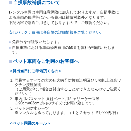
写しを添付するため、貸渡契約の締結にあたり、借受
自損事故補償について
人に対し、借受人の指定する運転者（以下「運転者」
といいます。）の運転免許証の提示を求めるほか、そ
レンタル車両は車両任意保険に加入しておりますが、自損事故に
の写しの提出を求めることがあります。この場合、借
よる車両の修理等にかかる費用は補償対象外となります。
受人は、自己が運転者であるときは自己の運転免許証
下記内容で別途ご用意しておりますので、ご確認ください。
を提示し、
借受人と運転者が異なるときはその運転者
の運転免許証を提示
するものとします。
安心パック：費用は各店舗の詳細情報をご覧ください。
注１）監督官庁の基本通達とは、国土交通省自動車
免責分を保証致いたします。
交通局長通達「レンタカーに関する基本通達」（自
自損事故における車両修理費用の50％を弊社が補償いたしま
旅第138号 平成7年6月13日）の２．(10)及び(11)の
す。
ことをいいます。
注２）運転免許証とは、道路交通法第９２条に規定
ペット車両をご利用のお客様へ
される運転免許証のうち、道路交通法施行規則第１
９条別記様式第１４の書式の運転免許証をいいま
＜貸出当日にご準備頂くもの＞
す。
同乗するすべての犬の狂犬病予防接種証明及び５種以上混合ワ
当社は、貸渡契約の締結にあたり、借受人及び運転者
クチン接種証明
に対し、運転免許証のほかに本人確認ができる書類の
（ご用意がない場合は貸出することができませんのでご注意く
提示を求め、及び提出された書類の写しをとることが
ださい。）
あります。
車内用バスケット 又はペット用キャリーケース等
当社は、貸渡契約の締結にあたり、借受期間中に借受
※90cm×63cm以内のサイズでお願い致します。
人及び運転者と連絡するための携帯電話番号等の告知
ペット用防水シーツ
※レンタルも承っております。（１と２セットで1,000円/日）
を求めます。
当社は、貸渡契約の締結にあたり、借受人に対し、ク
＜ペット同乗のルール＞
レジットカード若しくは現金による支払いを求め、又
はその他の支払方法を指定することがあります。