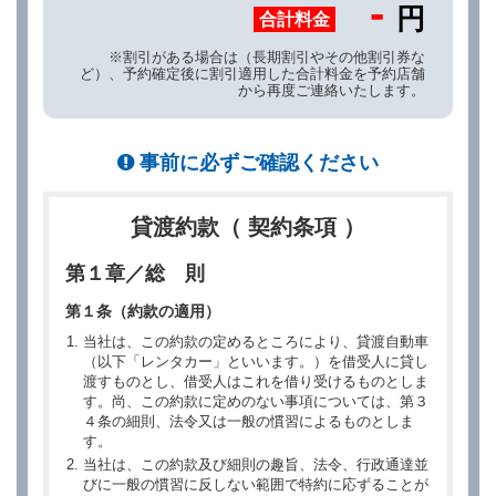
-
円
合計料金
※割引がある場合は（長期割引やその他割引券な
ど）、予約確定後に割引適用した合計料金を予約店舗
から再度ご連絡いたします。
事前に必ずご確認ください
貸渡約款（ 契約条項 ）
第１章／総 則
第１条（約款の適用）
当社は、この約款の定めるところにより、貸渡自動車
（以下「レンタカー」といいます。）を借受人に貸し
渡すものとし、借受人はこれを借り受けるものとしま
す。尚、この約款に定めのない事項については、第３
４条の細則、法令又は一般の慣習によるものとしま
す。
当社は、この約款及び細則の趣旨、法令、行政通達並
びに一般の慣習に反しない範囲で特約に応ずることが