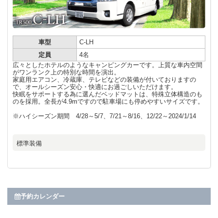
車型
C-LH
定員
4名
広々としたホテルのようなキャンピングカーです。上質な車内空間
がワンランク上の特別な時間を演出。
家庭用エアコン、冷蔵庫、テレビなどの装備が付いておりますの
で、オールシーズン安心・快適にお過ごしいただけます。
快眠をサポートする為に選んだベッドマットは、特殊立体構造のも
のを採用。全長が4.9mですので駐車場にも停めやすいサイズです。
※ハイシーズン期間 4/28～5/7、7/21～8/16、12/22～2024/1/14
標準装備
予約カレンダー