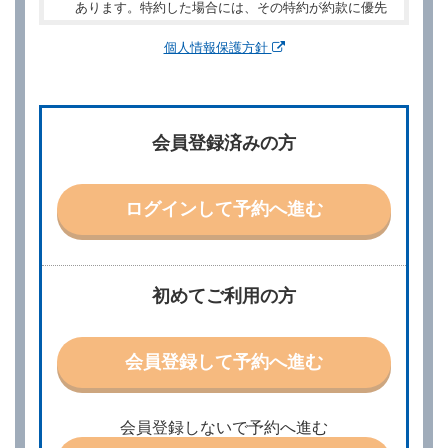
あります。特約した場合には、その特約が約款に優先
するものとします。
個人情報保護方針
第２章／予 約
第２条（予約の申込み）
借受人は、レンタカーを借りるにあたって、約款及び
会員登録済みの方
別に定める料金表等に同意のうえ、別に定める方法に
より、借受開始日時、借受場所、借受期間、返還場
所、運転者、チャイルドシート等付属品の要否、その
他の借受条件（以下「借受条件」といいます。）を明
ログインして予約へ進む
示して予約の申込みを行うことができます。なお、当
社は、電話連絡並びに電子メールによる予約に応じま
すが、予約内容と実際に相違があった場合でも当社は
責任を負わないものとします。
当社は、借受人から予約の申込みがあったときは、原
初めてご利用の方
則として、当社の保有するレンタカーの範囲内で予約
に応ずるものとします。この場合、借受人は、当社が
特に認める場合を除き、別に定める予約申込金を支払
会員登録して予約へ進む
うものとします。
第３条（予約の変更）
借受人は、前条第１項の借受条件を変更しようとする
会員登録しないで予約へ進む
ときは、あらかじめ当社の承諾を受けなければならな