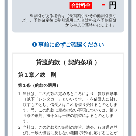
-
円
合計料金
※割引がある場合は（長期割引やその他割引券な
ど）、予約確定後に割引適用した合計料金を予約店舗
から再度ご連絡いたします。
事前に必ずご確認ください
貸渡約款（ 契約条項 ）
第１章／総 則
第１条（約款の適用）
当社は、この約款の定めるところにより、貸渡自動車
（以下「レンタカー」といいます。）を借受人に貸し
渡すものとし、借受人はこれを借り受けるものとしま
す。尚、この約款に定めのない事項については、第３
４条の細則、法令又は一般の慣習によるものとしま
す。
当社は、この約款及び細則の趣旨、法令、行政通達並
びに一般の慣習に反しない範囲で特約に応ずることが