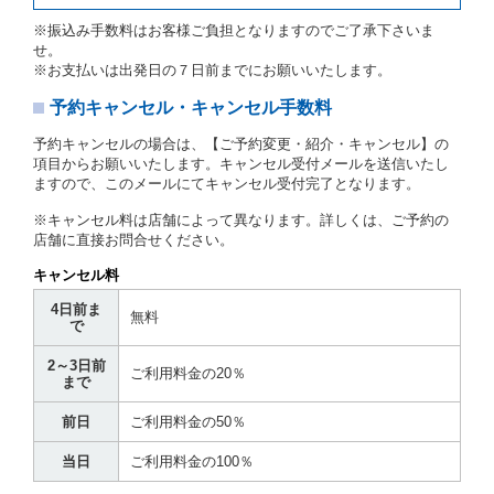
当社及び借受人は、予約が取り消され、又は貸渡契約
※振込み手数料はお客様ご負担となりますのでご了承下さいま
が締結されなかったことについて、第４条及び第５条
せ。
に定める場合を除き、相互に何らの請求をしないもの
※お支払いは出発日の７日前までにお願いいたします。
とします。
予約キャンセル・キャンセル手数料
第３章／貸 渡 し
予約キャンセルの場合は、【ご予約変更・紹介・キャンセル】の
第７条（貸渡契約の締結）
項目からお願いいたします。キャンセル受付メールを送信いたし
ますので、このメールにてキャンセル受付完了となります。
借受人は第２条第１項に定める借受条件を明示し、当
社はこの約款、料金表等により貸渡条件を明示して、
※キャンセル料は店舗によって異なります。詳しくは、ご予約の
貸渡契約を締結するものとします。ただし、貸し渡す
店舗に直接お問合せください。
ことができるレンタカーがない場合又は借受人若しく
は運転者が第８条第１項若しくは第２項各号のいずれ
キャンセル料
かに該当する場合を除きます。
4日前ま
貸渡契約を締結した場合、借受人は当社に第１0条第
無料
で
１項に定める貸渡料金を支払うものとします。
運転者は、貸渡契約の締結にあたり、約款及び細則で
2～3日前
運転者の義務と定められた事項を遵守するものとしま
ご利用料金の20％
まで
す。
当社は、監督官庁の基本通達（注１）に基づき、貸渡
前日
ご利用料金の50％
簿(貸渡原票)及び第１３条第１項に規定する貸渡証に
運転者の氏名、住所、運転免許の種類及び運転免許証
当日
ご利用料金の100％
（注２）の番号を記載し、又は運転者の運転免許証の