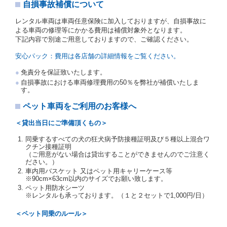
写しを添付するため、貸渡契約の締結にあたり、借受
自損事故補償について
人に対し、借受人の指定する運転者（以下「運転者」
といいます。）の運転免許証の提示を求めるほか、そ
レンタル車両は車両任意保険に加入しておりますが、自損事故に
の写しの提出を求めることがあります。この場合、借
よる車両の修理等にかかる費用は補償対象外となります。
受人は、自己が運転者であるときは自己の運転免許証
下記内容で別途ご用意しておりますので、ご確認ください。
を提示し、
借受人と運転者が異なるときはその運転者
の運転免許証を提示
するものとします。
安心パック：費用は各店舗の詳細情報をご覧ください。
注１）監督官庁の基本通達とは、国土交通省自動車
免責分を保証致いたします。
交通局長通達「レンタカーに関する基本通達」（自
自損事故における車両修理費用の50％を弊社が補償いたしま
旅第138号 平成7年6月13日）の２．(10)及び(11)の
す。
ことをいいます。
注２）運転免許証とは、道路交通法第９２条に規定
ペット車両をご利用のお客様へ
される運転免許証のうち、道路交通法施行規則第１
９条別記様式第１４の書式の運転免許証をいいま
＜貸出当日にご準備頂くもの＞
す。
同乗するすべての犬の狂犬病予防接種証明及び５種以上混合ワ
当社は、貸渡契約の締結にあたり、借受人及び運転者
クチン接種証明
に対し、運転免許証のほかに本人確認ができる書類の
（ご用意がない場合は貸出することができませんのでご注意く
提示を求め、及び提出された書類の写しをとることが
ださい。）
あります。
車内用バスケット 又はペット用キャリーケース等
当社は、貸渡契約の締結にあたり、借受期間中に借受
※90cm×63cm以内のサイズでお願い致します。
人及び運転者と連絡するための携帯電話番号等の告知
ペット用防水シーツ
※レンタルも承っております。（１と２セットで1,000円/日）
を求めます。
当社は、貸渡契約の締結にあたり、借受人に対し、ク
＜ペット同乗のルール＞
レジットカード若しくは現金による支払いを求め、又
はその他の支払方法を指定することがあります。