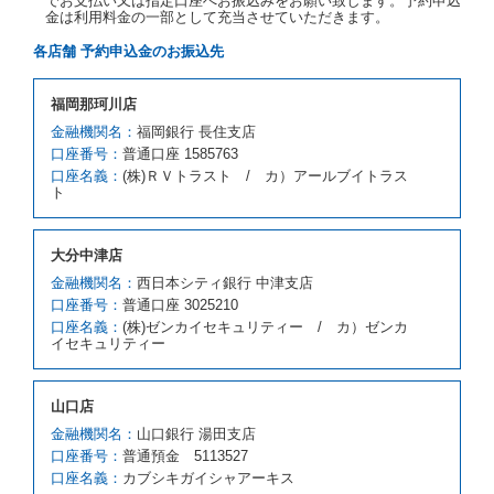
でお支払い又は指定口座へお振込みをお願い致します。予約申込
カーを貸し渡すことができないときは、予約と異なる
金は利用料金の一部として充当させていただきます。
車種クラスのレンタカー（以下「代替レンタカー」と
いいます。）の貸渡しを申し入れることができるもの
各店舗 予約申込金のお振込先
とします。
借受人が前項の申入れを承諾したときは、当社は車種
福岡那珂川店
クラスを除き予約時と同一の借受条件でレンタカー提
携先の代替レンタカーを貸し渡すものとします。な
金融機関名：
福岡銀行 長住支店
お、代替レンタカーの貸渡料金が予約された車種クラ
口座番号：
普通口座 1585763
スの貸渡料金より高くなるときは、予約した車種クラ
口座名義：
(株)ＲＶトラスト / カ）アールブイトラス
スの貸渡料金によるものとし、予約された車種クラス
ト
の貸渡料金より低くなるときは、当該代替レンタカー
の車種クラスの貸渡料金によるものとします。
借受人は、第１項の代替レンタカーの貸渡しの申入れ
大分中津店
を拒絶し、予約を取り消すことができるものとしま
金融機関名：
西日本シティ銀行 中津支店
す。
口座番号：
普通口座 3025210
前項の場合、第１項の貸渡しをすることができない原
口座名義：
(株)ゼンカイセキュリティー / カ）ゼンカ
因が、当社の責に帰する事由によるときには第４条第
イセキュリティー
４項の予約の取消しとして取り扱い、当社は受領済の
予約申込金を返還するものとします。
第３項の場合、第１項の貸渡しをすることができない
山口店
原因が、当社の責に帰さない事由による時には第４条
第５項の予約の取消しとして取り扱い、当社は受領済
金融機関名：
山口銀行 湯田支店
の予約申込金を返還するものとします。
口座番号：
普通預金 5113527
口座名義：
カブシキガイシャアーキス
第６条（免責）