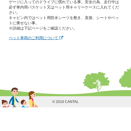
ゲージに入ってのドライブに慣れている事。安全の為、走行中は
借受人は契約後の借受期間の延長はできないものとし
必ず車内用バスケット又はペット用キャリーケースに入れてくだ
ます。
さい。
当社は、借受人又は運転者が前3項に従わない場合
キャビン内ではペット用防水シーツを敷き、直接、シートやベッ
は、貸渡契約の締結を拒絶するとともに、予約を取消
トに乗せない事。
すことができるものとします。なお、この場合の予約
※詳細は下記ページをご確認ください。
申込金等の扱いについては、第4条第5項を適用するも
のとします。
ペット車両のご利用について
第８条（貸渡契約の締結の拒絶）
借受人（運転者）が次の各号のいずれかに該当すると
きは、貸渡契約を締結することができないものとしま
す。
① 貸し渡すレンタカーの運転に必要な運転免許証を
有していないとき、又は運転免許証の提示をせず、
もしくは当社が求めたにもかかわらず、その運転者
の運転免許証の写しの提出に同意しないとき。 ②
酒気を帯びていると認められるとき。
③ 麻薬、覚せい剤、シンナー、危険ドラッグ等によ
る中毒症状等を呈していると認められるとき。
© 2016 CANTAL
④ チャイルドシートがないにもかかわらず６才未満
の幼児を同乗させるとき。
⑤ 指定暴力団若しくは指定暴力団関係団体の構成員
若しくは関係者又はその他の反社会的組織に属して
いる者であると認められるとき。