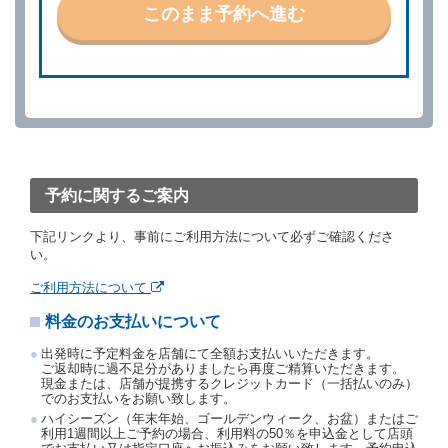
いものとします。
このまま予約へ進む
第４条（予約の取消し等）
借受人は、別に定める方法により予約を取り消すこと
ができます。
借受人が、借受人の都合により予約した借受開始時刻
を１時間以上経過してもレンタカー貸渡契約（以下
「貸渡契約」といいます。）締結手続きに着手しなか
ったときは、予約が取り消されたものとします。
前２項の場合、借受人は、別に定めるところにより予
約取消手数料を当社に支払うものとし、当社は、この
予約に関するご案内
予約取消手数料の支払いがあったときは、受領済の予
約申込金を借受人に返還するものとします。
下記リンクより、事前にご利用方法について必ずご確認くださ
当社の都合により、予約が取り消されたとき、又は貸
い。
渡契約が締結されなかったときは、当社は受領済の予
約申込金を返還するものとします。
ご利用方法について
事故、盗難、不返還、リコール、天災その他の借受人
料金のお支払いについて
若しくは当社のいずれの責にもよらない事由により貸
渡契約が締結されなかったときは、予約は取り消され
出発時に予定料金を店舗にて全額お支払いいただきます。
たものとします。この場合、当社は受領済の予約申込
ご返却時に過不足分がありましたら再度ご精算いただきます。
金を返還するものとします。
現金または、店舗が提携するクレジットカード（一括払いのみ）
でのお支払いをお願い致します。
第５条（代替レンタカー）
ハイシーズン（年末年始、ゴールデンウィーク、お盆）またはご
当社は、借受人から予約のあった車種クラスのレンタ
利用1週間以上ご予約の場合、利用料の50％を申込金として店頭