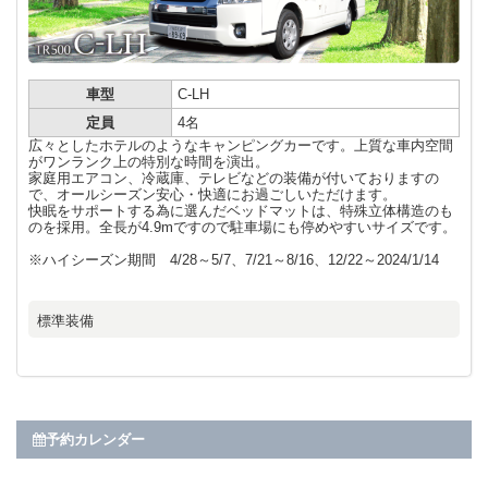
車型
C-LH
定員
4名
広々としたホテルのようなキャンピングカーです。上質な車内空間
がワンランク上の特別な時間を演出。
家庭用エアコン、冷蔵庫、テレビなどの装備が付いておりますの
で、オールシーズン安心・快適にお過ごしいただけます。
快眠をサポートする為に選んだベッドマットは、特殊立体構造のも
のを採用。全長が4.9mですので駐車場にも停めやすいサイズです。
※ハイシーズン期間 4/28～5/7、7/21～8/16、12/22～2024/1/14
標準装備
予約カレンダー